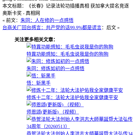
本文标题：《长春》记录法轮功插播真相 获加拿大提名竞逐
奥斯卡奖 - 真相网
« 前文：
朱同：人在修的一点感悟
台商关厂回台感言：共产党的话99.9%都是谎言
：后文 »
关注更多相关文章：
特異功能感知：毛毛虫说我是你的狗狗
朱同：修炼如初的一点感悟
悟：斩黑手
修炼十二年：法轮大法护佑我全家健康平安
师恩颂(更新版) （视频）
恭贺法轮大法创始人李洪志大師華誕暨大法弘传34