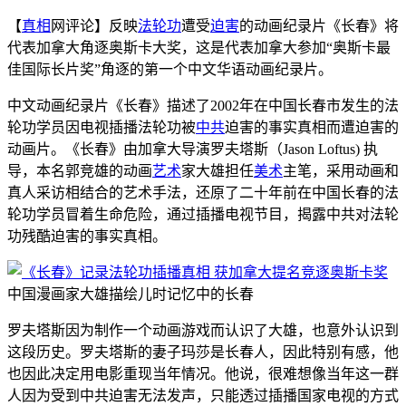
【
真相
网评论】反映
法轮功
遭受
迫害
的动画纪录片《长春》将
代表加拿大角逐奥斯卡大奖，这是代表加拿大参加“奥斯卡最
佳国际长片奖”角逐的第一个中文华语动画纪录片。
中文动画纪录片《长春》描述了2002年在中国长春市发生的法
轮功学员因电视插播法轮功被
中共
迫害的事实真相而遭迫害的
动画片。《长春》由加拿大导演罗夫塔斯（Jason Loftus) 执
导，本名郭竞雄的动画
艺术
家大雄担任
美术
主笔，采用动画和
真人采访相结合的艺术手法，还原了二十年前在中国长春的法
轮功学员冒着生命危险，通过插播电视节目，揭露中共对法轮
功残酷迫害的事实真相。
中国漫画家大雄描绘儿时记忆中的长春
罗夫塔斯因为制作一个动画游戏而认识了大雄，也意外认识到
这段历史。罗夫塔斯的妻子玛莎是长春人，因此特别有感，他
也因此决定用电影重现当年情况。他说，很难想像当年这一群
人因为受到中共迫害无法发声，只能透过插播国家电视的方式