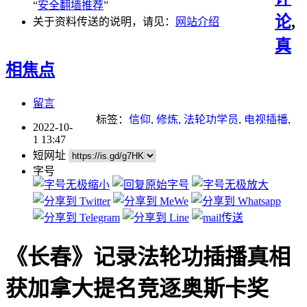
“
安全翻墙推荐
”
论
,
关于资料传送的说明，请见：
网站介绍
真
相焦点
留言
标签：
信仰
,
修炼
,
法轮功学员
,
电视插播
,
2022-10-
美术
,
自焚
,
艺术
,
迫害法轮功
1 13:47
短网址
字号
《长春》记录法轮功插播真相
获加拿大提名竞逐奥斯卡奖