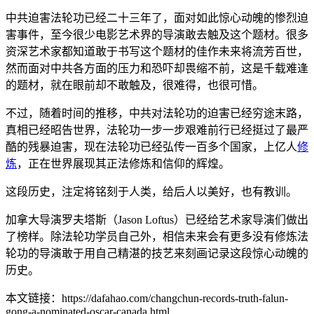
中共迫害法轮功已经二十三年了，面对如此惊心动魄的惨烈迫
害事件，至今很少电影艺术界的导演敢去触及这个题材。很多
资深艺术家都知道敢于书写这个题材的佳作未来将流芳百世，
然而面对中共各方面的压力和恐吓却畏缩不前，这是千载难逢
的题材，就在眼前却不敢触及，很难得，也很可惜。
不过，随着时间的推移，中共对法轮功的迫害已经穷途末路，
真相已经昭告世界，法轮功一步一步艰难前行已经挺过了最严
酷的残暴迫害，现在法轮功已经弘传一百多个国家，上亿人
修
炼
，正在世界展现其正法修炼和信仰的辉煌。
这段历史，注定将铭刻于人类，给后人以美好，也有教训。
加拿大导演罗夫塔斯（Jason Loftus）已经给艺术家导演们做出
了榜样。除法轮功学员自己外，相信未来会有更多没有修炼法
轮功的导演敢于用自己精湛的技艺来刻画记录这段惊心动魄的
历史。
本文链接：https://dafahao.com/changchun-records-truth-falun-
gong-a-nominated-oscar-canada.html