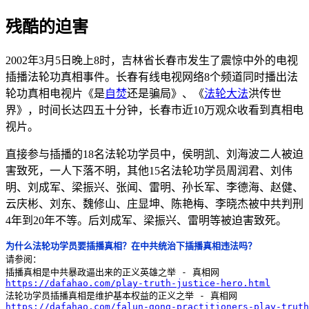
残酷的迫害
2002年3月5日晚上8时，吉林省长春市发生了震惊中外的电视
插播法轮功真相事件。长春有线电视网络8个频道同时播出法
轮功真相电视片《是
自焚
还是骗局》、《
法轮大法
洪传世
界》，时间长达四五十分钟，长春市近10万观众收看到真相电
视片。
直接参与插播的18名法轮功学员中，侯明凯、刘海波二人被迫
害致死，一人下落不明，其他15名法轮功学员周润君、刘伟
明、刘成军、梁振兴、张闻、雷明、孙长军、李德海、赵健、
云庆彬、刘东、魏修山、庄显坤、陈艳梅、李晓杰被中共判刑
4年到20年不等。后刘成军、梁振兴、雷明等被迫害致死。
为什么法轮功学员要插播真相？在中共统治下插播真相违法吗？
请参阅：

https://dafahao.com/play-truth-justice-hero.html
https://dafahao.com/falun-gong-practitioners-play-truth