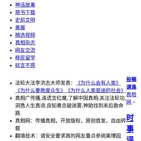
神话故事
禁书下载
史前文明
美展
精选视频
真相杂志
网友交流
移民留学
妖言不惑
投稿
法轮大法李洪志大师发表：
《为什么会有人类》
请進
《为什么要救度众生》
《为什么人类是迷的社会》
真相
真相广传播,诛谎言红魔,了解中国真相,关注法轮功,
网
>
洞悉人生真谛,良知善念破迷雾,神助找到末后救命
路
时
真相网：传播真相，开放版权，原创首发，自由转
事
载
翻墙技术：请安全要求高的网友重点参阅美博园
评