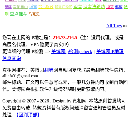
谎言
迫害
迫害法轮功
言论自由
贪污腐败
退党
邪教
酷
舞弊
起诉江泽民
重点推荐
刑
马克思
All Tags
»»
您现在上网的IP地址是：
216.73.216.5
（注：没用代理，或是
高匿名代理、VPN隐藏了真实IP）
更详细的代理IP检测 -->
美博园ip检测ipcheck
||
美博园IP地理
信息查询
真相网推荐：美博园
翻墙
网自动回复获取最新翻墙软件信箱：
allinfa01@gmail.com
邮件标题、正文可以任意写或无，一般几分钟内可收到自动回
信。美博园会根据软件升级情况随时更新索取内容。
Copyright © 2007 - 2026 , Design by 真相网. 本站原创首发均可
免费自由转载. 转载资料若有版权问题请留言通知管理员及时
处理.
【回到顶部】