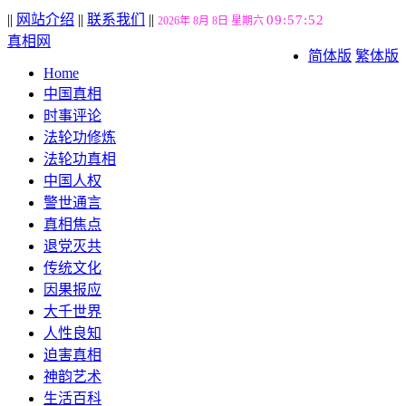
||
网站介绍
||
联系我们
||
09:57:52
2026年 8月 8日 星期六
真相网
简体版
繁体版
Home
中国真相
时事评论
法轮功修炼
法轮功真相
中国人权
警世通言
真相焦点
退党灭共
传统文化
因果报应
大千世界
人性良知
迫害真相
神韵艺术
生活百科