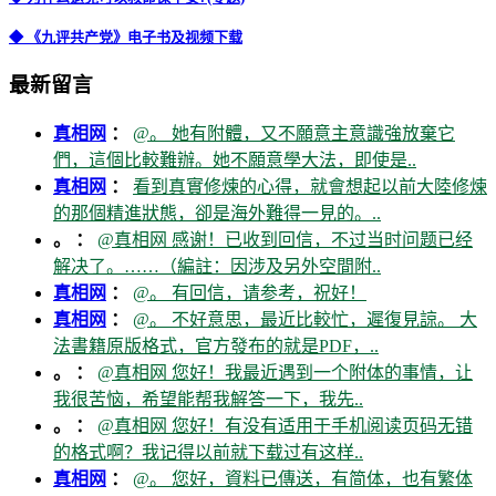
◆ 《九评共产党》电子书及视频下载
最新留言
真相网
：
@。 她有附體，又不願意主意識強放棄它
們，這個比較難辦。她不願意學大法，即使是..
真相网
：
看到真實修煉的心得，就會想起以前大陸修煉
的那個精進狀態，卻是海外難得一見的。..
。 ：
@真相网 感谢！已收到回信，不过当时问题已经
解决了。……（編註：因涉及另外空間附..
真相网
：
@。 有回信，请参考，祝好！
真相网
：
@。 不好意思，最近比較忙，遲復見諒。 大
法書籍原版格式，官方發布的就是PDF，..
。 ：
@真相网 您好！我最近遇到一个附体的事情，让
我很苦恼，希望能帮我解答一下，我先..
。 ：
@真相网 您好！有没有适用于手机阅读页码无错
的格式啊？我记得以前就下载过有这样..
真相网
：
@。 您好，資料已傳送，有简体，也有繁体