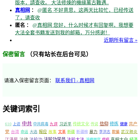
版本，請查收。 大法修煉的機緣萬古難遇..
真相网
：
@匿名 不好意思，这两天比较忙，已经传送
了，请查收
匿名 ：
@真相网 您好，什么时候才有回复啊，我想要
大法全套书籍发送到我的邮箱，万分感谢！
近期所有留言 »
（只有站长在后台可见）
保密留言
请進入保密留言页面：
联系我们 - 真相网
关键词索引
中共
信仰
修炼
610
传统文化
共产
上访
中共病毒
九评
习近平
传说
健康
党
报应
台湾
命运
大选
故事
文革
新疆
新疆棉
暴力
李洪志
欺骗
武汉肺炎
法轮功学员
江泽民
法律
法轮功
法轮大法
真相大白
经济
活摘器官
瘟疫