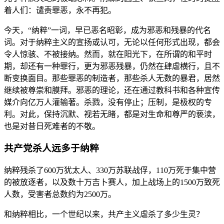
着人们：谴责罪恶，永不再犯。
今天，“纳粹”一词，早已恶名昭彰，成为邪恶和残暴的代名
词。对于纳粹主义的宣扬或认可，无论以任何形式出现，都会
令人惊骇、不被接纳。然而，就在阳光下，在所谓的和平时
期，却还有一种罪行，更为邪恶残暴，仍然在肆虐横行，且不
断变换面目。那些罪恶的制造者，那些杀人无数的暴君，居然
继续被尊崇和膜拜。邪恶的理论，还在通过教科书和各种宣传
媒介向亿万人灌输著。杀戮，没有停止；压制，是极权的专
利。对此，保持沉默、视若无睹，都是对生命和尊严的亵渎，
也是对昔日死难者的不敬。
共产党杀人远多于纳粹
纳粹残杀了600万犹太人、330万苏联战俘，110万死于集中营
的被放逐者，以及数十万吉卜赛人，加上战场上的1500万致死
人数，受害者总数约为2500万。
和纳粹相比，一个世纪以来，共产主义虐杀了多少生灵？