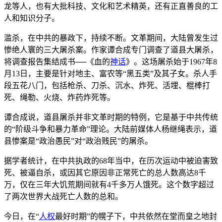
龙等人，也有大批科技、文化和艺术精英，还有正直善良的工
人和知识分子。
滥杀，在中共的暴政下，持续不断。文革期间，大陆曾发生过
惨绝人寰的三大屠杀案。作家谭合成专门调查了道县大屠杀，
将调查报告集结成书──《血的
神话
》。这场屠杀始于1967年8
月13日，主要是针对地主、富农等“黑五类”及其子女。杀人手
段五花八门，包括枪杀、刀杀、沉水、炸死、活埋、棍棒打
死、绳勒、火烧、炸药炸死等。
谭合成说，道县屠杀并非文革时期的特例，它是基于中共传统
的“阶级斗争和暴力革命”理论。大陆前媒体人杨继绳表示，道
县惨案是“政治愚民”对“政治贱民”的屠杀。
据学者统计，在中共执政的68年当中，在历次运动中被迫害致
死、被逼自杀，或因其它原因非正常死亡的总人数高达8千
万，仅在三年大饥荒期间就有4千多万人饿死。这个数字超过
了两次世界大战死亡人数的总和。
今日，在“
人权
最好时期”的幌子下，中共依然在堂而皇之地封