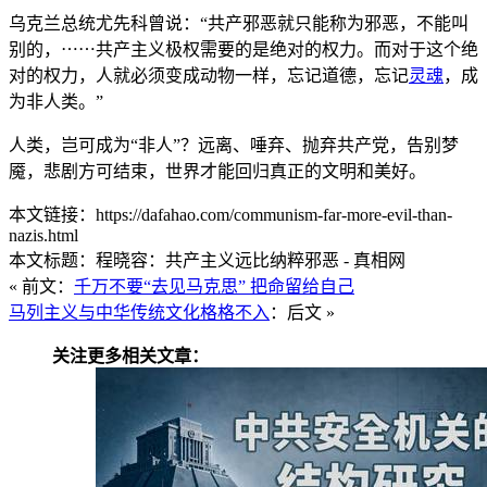
乌克兰总统尤先科曾说：“共产邪恶就只能称为邪恶，不能叫
别的，⋯⋯共产主义极权需要的是绝对的权力。而对于这个绝
对的权力，人就必须变成动物一样，忘记道德，忘记
灵魂
，成
为非人类。”
人类，岂可成为“非人”？远离、唾弃、抛弃共产党，告别梦
魇，悲剧方可结束，世界才能回归真正的文明和美好。
本文链接：https://dafahao.com/communism-far-more-evil-than-
nazis.html
本文标题：程晓容：共产主义远比纳粹邪恶 - 真相网
« 前文：
千万不要“去见马克思” 把命留给自己
马列主义与中华传统文化格格不入
：后文 »
关注更多相关文章：