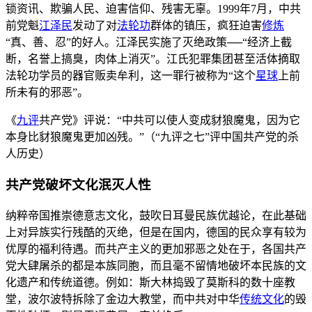
锁资讯、欺骗人民、迫害信仰、残害无辜。1999年7月，中共
前党魁
江泽民
发动了对
法轮功
群体的镇压，疯狂迫害
修炼
“真、善、忍”的好人。江泽民实施了灭绝政策──“经济上截
断，名誉上搞臭，肉体上消灭”。江氏犯罪集团甚至活体摘取
法轮功学员的器官贩卖牟利，这一罪行被称为“这个
星球
上前
所未有的邪恶”。
《
九评
共产党》评说：“中共可以使人变成豺狼魔鬼，因为它
本身比豺狼魔鬼更加凶残。”（“九评之七”评中国共产党的杀
人历史）
共产党破坏文化泯灭人性
纳粹帝国推崇德意志文化，鼓吹日耳曼民族优越论，在此基础
上对异族实行残酷的灭绝，但是在国内，德国的民众享有较为
优厚的福利待遇。而共产主义的更加邪恶之处在于，各国共产
党大肆屠杀的都是本族同胞，而且毫不留情地破坏本民族的文
化遗产和传统道德。例如：斯大林捣毁了莫斯科的数十座教
堂，波尔波特拆除了金边大教堂，而中共对中华
传统文化
的毁