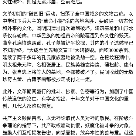
灭性破坏，则是无远弗届，空前绝后。
文革初期的“破四旧”运动，扫荡了全中国城乡的文物古迹。以
中学红卫兵为主的“革命小将”杀向各地名胜，要破除一切古代
和外来的文化。圆明园遗址再次遭到破坏，建筑基址和山形水
系仅存轮廓。中华民族的始祖黄帝的陵寝遭到永久性的毁灭。
曲阜孔庙惨遭蹂躏，孔子墓被铲平挖掘，其内的孔子遗骸早已
不知所终，“大成至圣先师文宣王”大碑被毁。面积3000余亩、
延续了两千多年的孔氏家族墓地被洗劫一空。在挖坟狂潮中，
明太祖朱元璋、名相张居正、民族英雄袁崇焕、蒲松龄、康有
为、张自忠上将等人的墓地，全都被破坏了。民间收藏的无数
珍奇古董、古籍字画都被抄走或付之一炬。
此外，文革期间盛行的批斗、抄家、告密等行为，加剧了中国
传统道德的沦亡。有学者指出，十年文革对于中国文化的重
创，几代人都难以恢复。
共产主义颠倒善恶，以无神论取代人类对神的敬畏。在阶级斗
争理论的指导下，共产政权煽动仇恨，妖魔化被斗争的对象，
鼓励人们互相揭发告密，向党靠拢，放弃本性的善与爱。就这