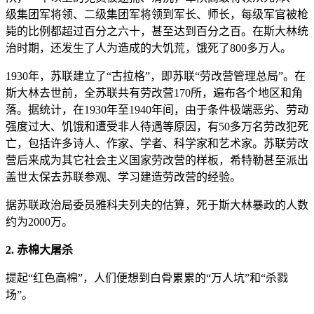
级集团军将领、二级集团军将领到军长、师长，每级军官被枪
毙的比例都超过百分之六十，甚至达到百分之百。在斯大林统
治时期，还发生了人为造成的大饥荒，饿死了800多万人。
1930年，苏联建立了“古拉格”，即苏联“劳改营管理总局”。在
斯大林去世前，全苏联共有劳改营170所，遍布各个地区和角
落。据统计，在1930年至1940年间，由于条件极端恶劣、劳动
强度过大、饥饿和遭受非人待遇等原因，有50多万名劳改犯死
亡，包括许多诗人、作家、学者、科学家和艺术家。苏联劳改
营后来成为其它社会主义国家劳改营的样板，希特勒甚至派出
盖世太保去苏联参观、学习建造劳改营的经验。
据苏联政治局委员雅科夫列夫的估算，死于斯大林暴政的人数
约为2000万。
2. 赤棉大屠杀
提起“红色高棉”，人们便想到白骨累累的“万人坑”和“杀戮
场”。