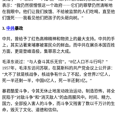
表示：“我仍然很憎恨这一个政府⋯⋯它们的罪孽仍然清晰地
在我眼中。他们让我们挨饿、不给被监禁的人们吃喝，直至他
们饿死⋯⋯我看见他们把孩子的头砸向树。”
3.
中共
暴政
中共，曾给予了红色高棉精神和物资上的最大支持。中共的手
上，其实沾著柬埔寨被害民众的鲜血。而中共在屠杀本国百姓
方面，更是登峰造极，集罪恶之大成。
毛泽东说过：“与人奋斗其乐无穷”，“8亿人口不斗行吗？”
1957年，毛泽东访问苏联，在莫斯科的共产党会议上公开讲：
“大不了就是核战争，核战争有什么了不起，全世界27亿人，
死一半还剩一半，中国6亿人，死一半还剩3亿。”
暴君酷爱斗争，令其无休止地发动政治运动，制造恐怖，将全
民陷于“对敌斗争”和“消灭敌人”的血雨腥风中。时间、精力、
国力，全部投入害人的斗争，而斗争又残害了数以千万计的生
命，毁灭了文化、道德和信仰。