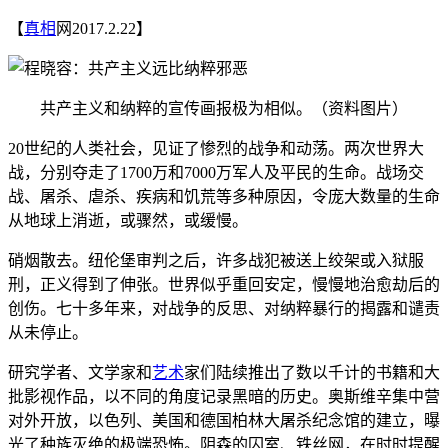
【
真相
网2017.2.22】
共产主义和纳粹的宣传画报极为相似。（资料图片）
20世纪的人类社会，见证了惨烈的战争和动荡。两次世界大
战，分别夺走了1700万和7000万军人及平民的生命。战场交
战、屠杀、虐杀、疾病和饥荒等多种原因，令庞大数量的生命
从地球上消逝，或骤然，或缓慢。
硝烟散去。纽伦堡审判之后，许多战犯被送上绞架或入狱服
刑，正义得到了伸张。世界似乎重回安定，慢慢地治愈劫后的
创伤。七十多年来，对战争的反思、对纳粹暴行的揭露和谴责
从未停止。
研究学者、文学家和
艺术
家们陆续推出了数以千计的书籍和大
批影视作品，以不同的角度记录黑暗的历史。奥斯维辛集中营
对外开放，以色列、美国和德国柏林大屠杀纪念馆的建立，曝
光了种族灭绝的极端恐怖。阴森的囚室、铁丝网，在时时提醒