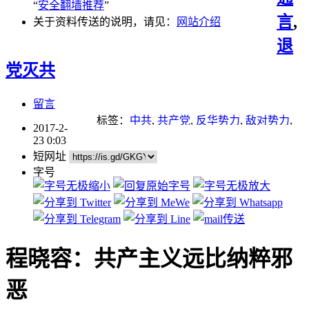
“
安全翻墙推荐
”
言
,
关于资料传送的说明，请见：
网站介绍
退
党灭共
留言
标签：
中共
,
共产党
,
反华势力
,
敌对势力
,
2017-2-
斯大林
,
毛泽东
,
江泽民
,
纳粹
,
重点推荐
,
马
23 0:03
克思
短网址
字号
程晓容：共产主义远比纳粹邪
恶