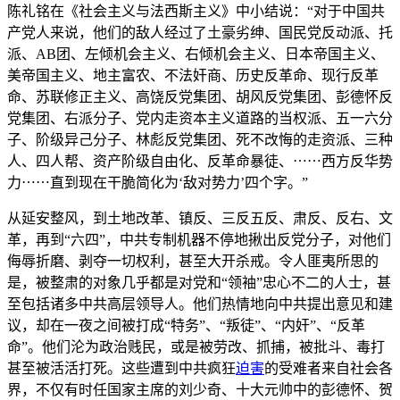
陈礼铭在《社会主义与法西斯主义》中小结说：“对于中国共
产党人来说，他们的敌人经过了土豪劣绅、国民党反动派、托
派、AB团、左倾机会主义、右倾机会主义、日本帝国主义、
美帝国主义、地主富农、不法奸商、历史反革命、现行反革
命、苏联修正主义、高饶反党集团、胡风反党集团、彭德怀反
党集团、右派分子、党内走资本主义道路的当权派、五一六分
子、阶级异己分子、林彪反党集团、死不改悔的走资派、三种
人、四人帮、资产阶级自由化、反革命暴徒、⋯⋯西方反华势
力⋯⋯直到现在干脆简化为‘敌对势力’四个字。”
从延安整风，到土地改革、镇反、三反五反、肃反、反右、文
革，再到“六四”，中共专制机器不停地揪出反党分子，对他们
侮辱折磨、剥夺一切权利，甚至大开杀戒。令人匪夷所思的
是，被整肃的对象几乎都是对党和“领袖”忠心不二的人士，甚
至包括诸多中共高层领导人。他们热情地向中共提出意见和建
议，却在一夜之间被打成“特务”、“叛徒”、“内奸”、“反革
命”。他们沦为政治贱民，或是被劳改、抓捕，被批斗、毒打
甚至被活活打死。这些遭到中共疯狂
迫害
的受难者来自社会各
界，不仅有时任国家主席的刘少奇、十大元帅中的彭德怀、贺