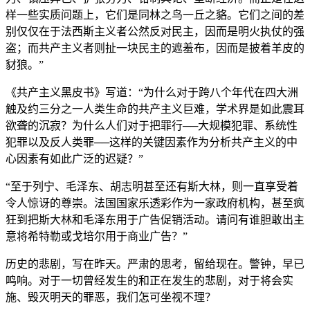
样一些实质问题上，它们是同林之鸟一丘之貉。它们之间的差
别仅仅在于法西斯主义者公然反对民主，因而是明火执仗的强
盗；而共产主义者则扯一块民主的遮羞布，因而是披着羊皮的
豺狼。”
《共产主义黑皮书》写道：“为什么对于跨八个年代在四大洲
触及约三分之一人类生命的共产主义巨难，学术界是如此震耳
欲聋的沉寂？为什么人们对于把罪行──大规模犯罪、系统性
犯罪以及反人类罪──这样的关键因素作为分析共产主义的中
心因素有如此广泛的迟疑？”
“至于列宁、毛泽东、胡志明甚至还有斯大林，则一直享受着
令人惊讶的尊崇。法国国家乐透彩作为一家政府机构，甚至疯
狂到把斯大林和毛泽东用于广告促销活动。请问有谁胆敢出主
意将希特勒或戈培尔用于商业广告？”
历史的悲剧，写在昨天。严肃的思考，留给现在。警钟，早已
鸣响。对于一切曾经发生的和正在发生的悲剧，对于将会实
施、毁灭明天的罪恶，我们怎可坐视不理？