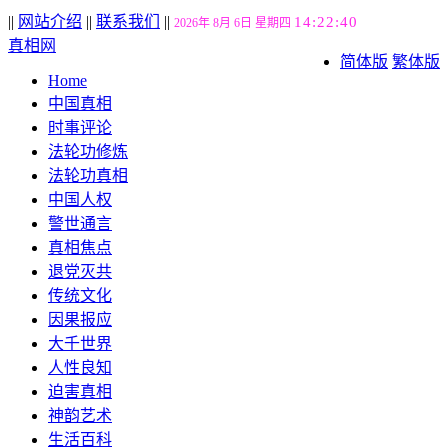
||
网站介绍
||
联系我们
||
14:22:41
2026年 8月 6日 星期四
真相网
简体版
繁体版
Home
中国真相
时事评论
法轮功修炼
法轮功真相
中国人权
警世通言
真相焦点
退党灭共
传统文化
因果报应
大千世界
人性良知
迫害真相
神韵艺术
生活百科