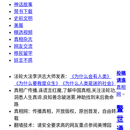
神话故事
禁书下载
史前文明
美展
精选视频
真相杂志
网友交流
移民留学
妖言不惑
投稿
法轮大法李洪志大师发表：
《为什么会有人类》
请進
《为什么要救度众生》
《为什么人类是迷的社会》
真相
真相广传播,诛谎言红魔,了解中国真相,关注法轮功,
网
>
洞悉人生真谛,良知善念破迷雾,神助找到末后救命
路
警
真相网：传播真相，开放版权，原创首发，自由转
世
载
翻墙技术：请安全要求高的网友重点参阅美博园
通