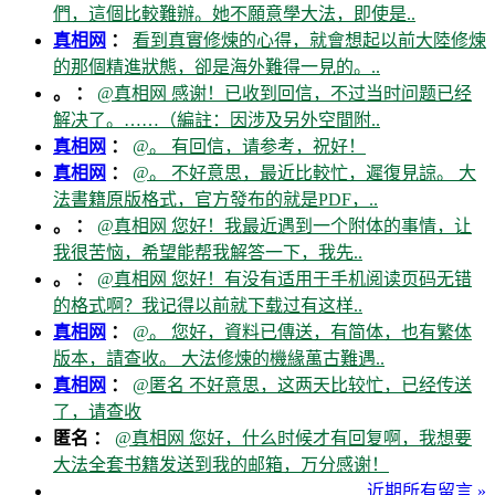
們，這個比較難辦。她不願意學大法，即使是..
真相网
：
看到真實修煉的心得，就會想起以前大陸修煉
的那個精進狀態，卻是海外難得一見的。..
。 ：
@真相网 感谢！已收到回信，不过当时问题已经
解决了。……（編註：因涉及另外空間附..
真相网
：
@。 有回信，请参考，祝好！
真相网
：
@。 不好意思，最近比較忙，遲復見諒。 大
法書籍原版格式，官方發布的就是PDF，..
。 ：
@真相网 您好！我最近遇到一个附体的事情，让
我很苦恼，希望能帮我解答一下，我先..
。 ：
@真相网 您好！有没有适用于手机阅读页码无错
的格式啊？我记得以前就下载过有这样..
真相网
：
@。 您好，資料已傳送，有简体，也有繁体
版本，請查收。 大法修煉的機緣萬古難遇..
真相网
：
@匿名 不好意思，这两天比较忙，已经传送
了，请查收
匿名 ：
@真相网 您好，什么时候才有回复啊，我想要
大法全套书籍发送到我的邮箱，万分感谢！
近期所有留言 »