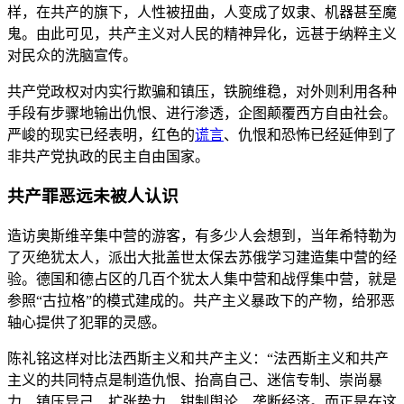
样，在共产的旗下，人性被扭曲，人变成了奴隶、机器甚至魔
鬼。由此可见，共产主义对人民的精神异化，远甚于纳粹主义
对民众的洗脑宣传。
共产党政权对内实行欺骗和镇压，铁腕维稳，对外则利用各种
手段有步骤地输出仇恨、进行渗透，企图颠覆西方自由社会。
严峻的现实已经表明，红色的
谎言
、仇恨和恐怖已经延伸到了
非共产党执政的民主自由国家。
共产罪恶远未被人认识
造访奥斯维辛集中营的游客，有多少人会想到，当年希特勒为
了灭绝犹太人，派出大批盖世太保去苏俄学习建造集中营的经
验。德国和德占区的几百个犹太人集中营和战俘集中营，就是
参照“古拉格”的模式建成的。共产主义暴政下的产物，给邪恶
轴心提供了犯罪的灵感。
陈礼铭这样对比法西斯主义和共产主义：“法西斯主义和共产
主义的共同特点是制造仇恨、抬高自己、迷信专制、崇尚暴
力、镇压异己、扩张势力、钳制舆论、垄断经济。而正是在这