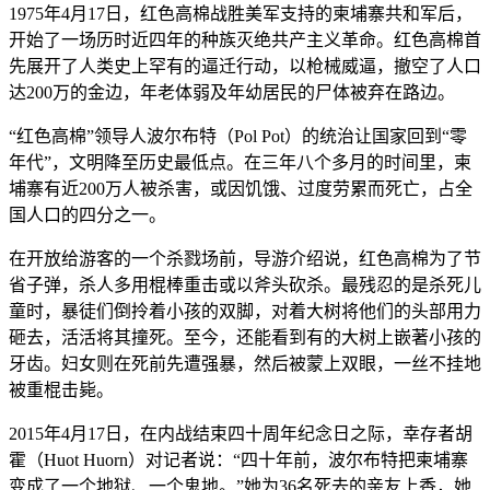
1975年4月17日，红色高棉战胜美军支持的柬埔寨共和军后，
开始了一场历时近四年的种族灭绝共产主义革命。红色高棉首
先展开了人类史上罕有的逼迁行动，以枪械威逼，撤空了人口
达200万的金边，年老体弱及年幼居民的尸体被弃在路边。
“红色高棉”领导人波尔布特（Pol Pot）的统治让国家回到“零
年代”，文明降至历史最低点。在三年八个多月的时间里，柬
埔寨有近200万人被杀害，或因饥饿、过度劳累而死亡，占全
国人口的四分之一。
在开放给游客的一个杀戮场前，导游介绍说，红色高棉为了节
省子弹，杀人多用棍棒重击或以斧头砍杀。最残忍的是杀死儿
童时，暴徒们倒拎着小孩的双脚，对着大树将他们的头部用力
砸去，活活将其撞死。至今，还能看到有的大树上嵌著小孩的
牙齿。妇女则在死前先遭强暴，然后被蒙上双眼，一丝不挂地
被重棍击毙。
2015年4月17日，在内战结束四十周年纪念日之际，幸存者胡
霍（Huot Huorn）对记者说：“四十年前，波尔布特把柬埔寨
变成了一个地狱、一个鬼地。”她为36名死去的亲友上香，她