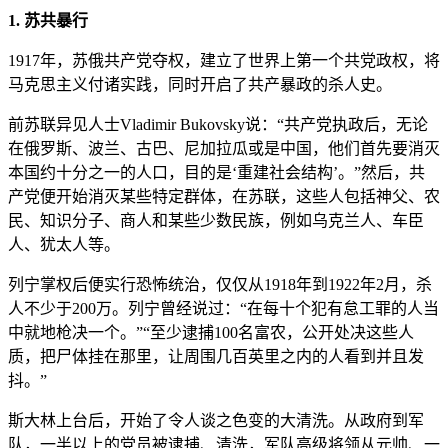
1. 苏共暴行
1917年，苏俄共产党夺权，建立了世界上第一个共党政权，将
马克思主义付诸实践，同时开启了共产暴政的杀人史。
前苏联异见人士Vladimir Bukovsky说：“共产党执政后，无论
在俄罗斯、波兰、古巴、尼加拉瓜或是中国，他们首先要消灭
本国约十分之一的人口，目的是‘重建社会结构’。”然后，共
产党便开始消灭某些特定群体，在苏联，这些人包括神父、农
民、知识分子、商人和某些少数民族，例如乌克兰人、车臣
人、犹太人等。
列宁掌权后便实行恐怖统治，仅仅从1918年到1922年2月，杀
人不少于200万。列宁曾经说过：“在每十个犯有怠工罪的人当
中就地枪决一个。”“至少逮捕100名富农，公开处决这些人
质，把尸体挂在那里，让周围几百英里之内的人看到并且发
抖。”
斯大林上台后，开始了令人谈之色变的大清洗。从政府到军
队，一半以上的党员被逮捕、清洗，军队高级将领从元帅、一