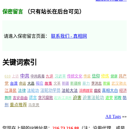
（只有站长在后台可见）
保密留言
请進入保密留言页面：
联系我们 - 真相网
关键词索引
中共
信仰
修炼
610
传统文化
共产
上访
中共病毒
九评
习近平
传说
健康
党
报应
台湾
命运
大选
故事
文革
新疆
新疆棉
暴力
李洪志
欺骗
武汉肺炎
法轮功学员
江泽民
法律
法轮功
法轮大法
真相大白
经济
活摘器官
瘟疫
谎言
迫害
迫害法轮功
言论自由
贪污腐败
退党
邪教
酷
舞弊
起诉江泽民
重点推荐
刑
马克思
All Tags
»»
您现在上网的IP地址是：
216.73.216.88
（注：没用代理，或是