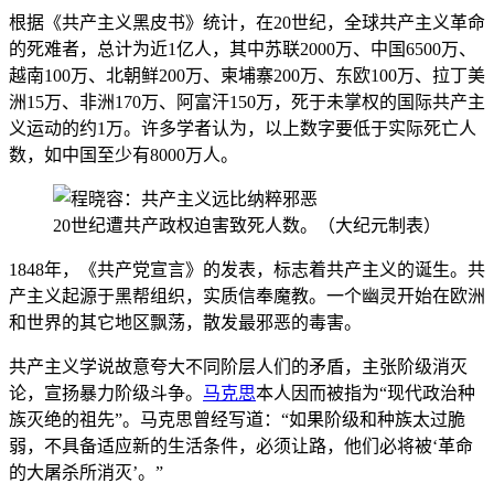
根据《共产主义黑皮书》统计，在20世纪，全球共产主义革命
的死难者，总计为近1亿人，其中苏联2000万、中国6500万、
越南100万、北朝鲜200万、柬埔寨200万、东欧100万、拉丁美
洲15万、非洲170万、阿富汗150万，死于未掌权的国际共产主
义运动的约1万。许多学者认为，以上数字要低于实际死亡人
数，如中国至少有8000万人。
20世纪遭共产政权迫害致死人数。（大纪元制表）
1848年，《共产党宣言》的发表，标志着共产主义的诞生。共
产主义起源于黑帮组织，实质信奉魔教。一个幽灵开始在欧洲
和世界的其它地区飘荡，散发最邪恶的毒害。
共产主义学说故意夸大不同阶层人们的矛盾，主张阶级消灭
论，宣扬暴力阶级斗争。
马克思
本人因而被指为“现代政治种
族灭绝的祖先”。马克思曾经写道：“如果阶级和种族太过脆
弱，不具备适应新的生活条件，必须让路，他们必将被‘革命
的大屠杀所消灭’。”