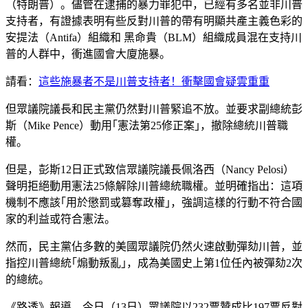
（特朗普）。儘管在逮捕的暴力罪犯中，已經有多名並非川普
支持者，有證據表明有些反對川普的帶有明顯共產主義色彩的
安提法（Antifa）組織和 黑命貴（BLM）組織成員混在支持川
普的人群中，衝進國會大廈施暴。
請看：
這些施暴者不是川普支持者！衝擊國會疑雲重重
但眾議院議長和民主黨仍然對川普緊追不放。並要求副總統彭
斯（Mike Pence）動用｢憲法第25修正案｣，撤除總統川普職
權。
但是，彭斯12日正式致信眾議院議長佩洛西（Nancy Pelosi）
聲明拒絕動用憲法25條解除川普總統職權。並明確指出：這項
機制不應該｢用於懲罰或篡奪政權｣，強調這樣的行動不符合國
家的利益或符合憲法。
然而，民主黨佔多數的美國眾議院仍然火速啟動彈劾川普，並
指控川普總統｢煽動叛亂｣，成為美國史上第1位任內被彈劾2次
的總統。
《路透》報導，今日（13日）眾議院以232票贊成比197票反對