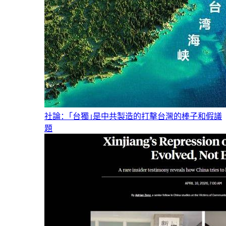
社論：｢台獨｣是中共製造的打擊台灣的棒子和假議
題