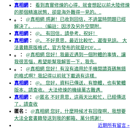
真相網
：
看到真實修煉的心得，就會想起以前大陸修煉
的那個精進狀態，卻是海外難得一見的。..
。 ：
@真相網 感謝！已收到回信，不過當時問題已經
解決了。……（編註：因涉及另外空間附..
真相網
：
@。 有回信，請參考，祝好！
真相網
：
@。 不好意思，最近比較忙，遲復見諒。 大
法書籍原版格式，官方發布的就是PDF，..
。 ：
@真相網 您好！我最近遇到一個附體的事情，讓
我很苦惱，希望能幫我解答一下，我先..
。 ：
@真相網 您好！有沒有適用於手機閱讀頁碼無錯
的格式啊？我記得以前就下載過有這樣..
真相網
：
@。 您好，資料已傳送，有簡體，也有繁體
版本，請查收。 大法修煉的機緣萬古難遇..
真相網
：
@匿名 不好意思，這兩天比較忙，已經傳送
了，請查收
匿名 ：
@真相網 您好，什麼時候才有回復啊，我想要
大法全套書籍發送到我的郵箱，萬分感謝！
近期所有留言 »