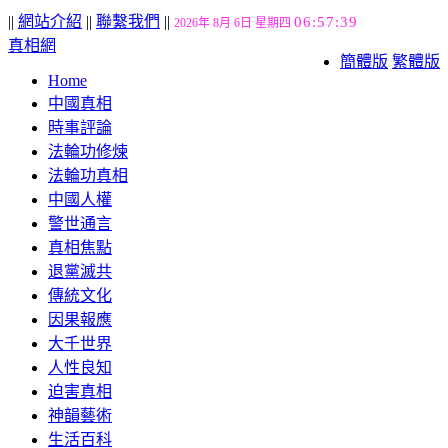
||
網站介紹
||
聯繫我們
||
06:57:40
2026年 8月 6日 星期四
真相網
簡體版
繁體版
Home
中國真相
時事評論
法輪功修煉
法輪功真相
中國人權
警世通言
真相焦點
退黨滅共
傳統文化
因果報應
大千世界
人性良知
迫害真相
神韻藝術
生活百科