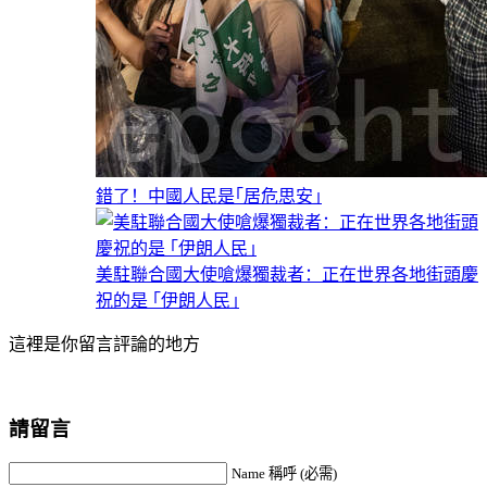
錯了！中國人民是｢居危思安｣
美駐聯合國大使嗆爆獨裁者：正在世界各地街頭慶
祝的是 ｢伊朗人民｣
這裡是你留言評論的地方
請留言
Name 稱呼 (必需)