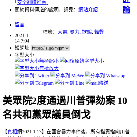
｢
安全翻牆推薦
｣
論
關於資料傳送的說明，請見：
網站介紹
留言
標籤：
大選
,
暴力
,
欺騙
,
舞弊
2021-1-
14 7:04
短網址
字型大小
美眾院2度通過川普彈劾案 10
名共和黨眾議員倒戈
【
真相
網2021.1.13】在國會暴力事件後，所有指責指向川普