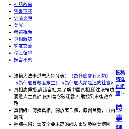
神話故事
禁書下載
史前文明
美展
精選視頻
真相雜誌
網友交流
移民留學
妖言不惑
投稿
法輪大法李洪志大師發表：
《為什麼會有人類》
請進
《為什麼要救度眾生》
《為什麼人類是迷的社會》
真相
真相廣傳播,誅謊言紅魔,了解中國真相,關注法輪功,
網
>
洞悉人生真諦,良知善念破迷霧,神助找到末後救命
路
時
真相網：傳播真相，開放著作權，原創首發，自由
事
轉載
翻牆技術：請安全要求高的網友重點參閱美博園
評