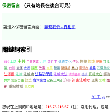
（只有站長在後台可見）
保密留言
請進入保密留言頁面：
聯繫我們 - 真相網
關鍵詞索引
中共
信仰
修煉
610
傳統文化
共產
上訪
中共病毒
九評
習近平
傳說
健康
黨
報應
台灣
命運
大選
故事
文革
新疆
新疆棉
暴力
李洪志
欺騙
武漢肺炎
法輪功學員
江澤民
法律
法輪功
法輪大法
真相大白
經濟
活摘器官
瘟疫
謊言
迫害
迫害法輪功
言論自由
貪污腐敗
退黨
邪教
酷
舞弊
起訴江澤民
重點推薦
刑
馬克思
All Tags
»»
您現在上網的IP地址是：
216.73.216.67
（註：沒用代理，或是