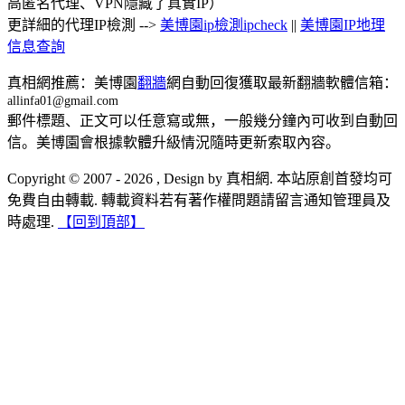
高匿名代理、VPN隱藏了真實IP）
更詳細的代理IP檢測 -->
美博園ip檢測ipcheck
||
美博園IP地理
信息查詢
真相網推薦：美博園
翻牆
網自動回復獲取最新翻牆軟體信箱：
allinfa01@gmail.com
郵件標題、正文可以任意寫或無，一般幾分鐘內可收到自動回
信。美博園會根據軟體升級情況隨時更新索取內容。
Copyright © 2007 - 2026 , Design by 真相網. 本站原創首發均可
免費自由轉載. 轉載資料若有著作權問題請留言通知管理員及
時處理.
【回到頂部】