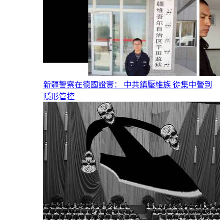
新疆警察在德國證實： 中共鎮壓維族 從集中營到
隱形管控