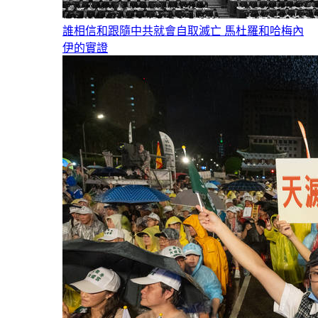
誰相信和跟隨中共就會自取滅亡 馬杜羅和哈梅內
伊的實證