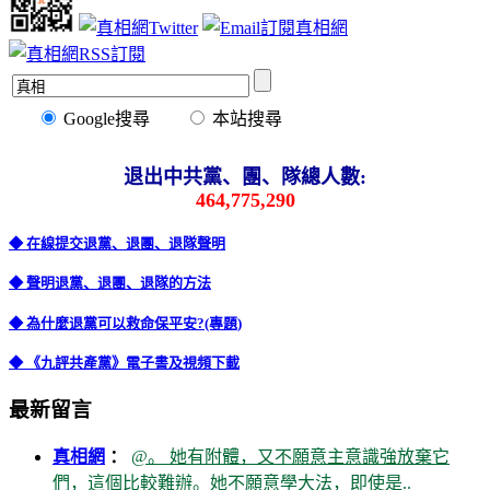
Google搜尋
本站搜尋
退出中共黨、團、隊總人數:
464,775,290
◆ 在線提交退黨、退團、退隊聲明
◆ 聲明退黨、退團、退隊的方法
◆ 為什麼退黨可以救命保平安?(專題)
◆ 《九評共產黨》電子書及視頻下載
最新留言
真相網
：
@。 她有附體，又不願意主意識強放棄它
們，這個比較難辦。她不願意學大法，即使是..