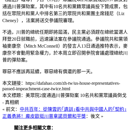
通過川普彈劾案，其中有10名共和黨籍眾議員投下贊成票，包
括在眾院共和黨人中排名第三的眾院共和黨團主席錢尼（Liz
Cheney），法案將送交參議院審理。
不過，川普的總統任期即將屆滿，民主黨必須趕在總統當選人
拜登20日就職前，迅速讓法案在參議院通過。參議院共和黨領
袖麥康奈（Mitch McConnell）的發言人13日通過推特表示，麥
康奈不會動用緊急權力，於本周立即召開參院會議處理總統川
普的彈劾案。
罪惡不應該再延續，罪惡總有償還的那一天。
本文鏈接：https://dafahao.com/zh-tw/us-house-representatives-
passed-impeachment-case-twice.html
本文標題：美眾院2度通過川普彈劾案 10名共和黨眾議員倒戈
- 真相網
« 前文：
中共百年：從陳雲的｢遺訓｣看中共與中國人的｢契約｣
正義勇將！龐皮歐挺川普拿諾貝爾和平獎
：後文 »
關注更多相關文章：