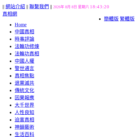
||
網站介紹
||
聯繫我們
||
18:43:21
2026年 8月 8日 星期六
真相網
簡體版
繁體版
Home
中國真相
時事評論
法輪功修煉
法輪功真相
中國人權
警世通言
真相焦點
退黨滅共
傳統文化
因果報應
大千世界
人性良知
迫害真相
神韻藝術
生活百科