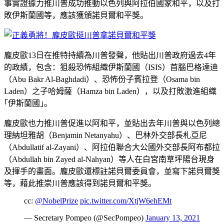
事實證據力推川普成功推動以色列與阿拉伯國家和平，以及打
敗伊斯蘭國等，應該獲頒諾貝爾和平獎。
龐皮歐13日在推特持續為川普發聲，他貼出川普政府過去4年
的政績，包含：狙殺恐怖組織伊斯蘭國（ISIS）首腦巴格達迪
（Abu Bakr Al-Baghdadi）、恐怖份子賓拉登（Osama bin
Laden）之子哈姆薩（Hamza bin Laden），以及打敗激進組織
｢伊斯蘭國｣。
龐皮歐也力推川普促進以阿和平，並貼出去年川普與以色列總
理納坦雅胡（Benjamin Netanyahu）、巴林外交部長札亞尼
（Abdullatif al-Zayani）、阿拉伯聯合大公國外交部長阿布都拉
（Abdullah bin Zayed al-Nahyan）等人在白宮南草坪陽台現身
及揮手的畫面。龐皮歐還標註諾貝爾委員會，並寫下諾貝爾獎
等，藉此推崇川普應該得到諾貝爾和平獎。
cc:
@NobelPrize
pic.twitter.com/XtjW6ehEMt
— Secretary Pompeo (@SecPompeo)
January 13, 2021