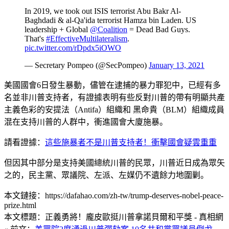
In 2019, ​we took out ISIS terrorist ​Abu Bakr Al-
Baghdadi & al-Qa'ida terrorist Hamza bin Laden. US
leadership + Global
@Coalition
= Dead Bad Guys.
That's
#EffectiveMultilateralism
.
pic.twitter.com/rDpdx5iOWO
— Secretary Pompeo (@SecPompeo)
January 13, 2021
美國國會6日發生暴動，儘管在逮捕的暴力罪犯中，已經有多
名並非川普支持者，有證據表明有些反對川普的帶有明顯共產
主義色彩的安提法（Antifa）組織和 黑命貴（BLM）組織成員
混在支持川普的人群中，衝進國會大廈施暴。
請看證據：
這些施暴者不是川普支持者！衝擊國會疑雲重重
但因其中部分是支持美國總統川普的民眾，川普近日成為眾矢
之的，民主黨、眾議院、左派、左媒仍不遺餘力地圍剿。
本文鏈接：https://dafahao.com/zh-tw/trump-deserves-nobel-peace-
prize.html
本文標題：正義勇將！龐皮歐挺川普拿諾貝爾和平獎 - 真相網