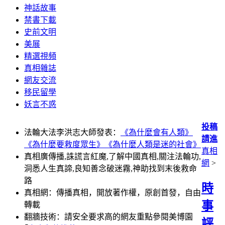
神話故事
禁書下載
史前文明
美展
精選視頻
真相雜誌
網友交流
移民留學
妖言不惑
投稿
法輪大法李洪志大師發表：
《為什麼會有人類》
請進
《為什麼要救度眾生》
《為什麼人類是迷的社會》
真相
真相廣傳播,誅謊言紅魔,了解中國真相,關注法輪功,
網
>
洞悉人生真諦,良知善念破迷霧,神助找到末後救命
路
時
真相網：傳播真相，開放著作權，原創首發，自由
事
轉載
翻牆技術：請安全要求高的網友重點參閱美博園
評