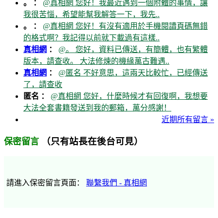
。 ：
@真相網 您好！我最近遇到一個附體的事情，讓
我很苦惱，希望能幫我解答一下，我先..
。 ：
@真相網 您好！有沒有適用於手機閱讀頁碼無錯
的格式啊？我記得以前就下載過有這樣..
真相網
：
@。 您好，資料已傳送，有簡體，也有繁體
版本，請查收。 大法修煉的機緣萬古難遇..
真相網
：
@匿名 不好意思，這兩天比較忙，已經傳送
了，請查收
匿名 ：
@真相網 您好，什麼時候才有回復啊，我想要
大法全套書籍發送到我的郵箱，萬分感謝！
近期所有留言 »
（只有站長在後台可見）
保密留言
請進入保密留言頁面：
聯繫我們 - 真相網