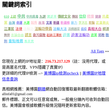
關鍵詞索引
中共
信仰
修煉
610
傳統文化
共產
上訪
中共病毒
九評
習近平
傳說
健康
黨
報應
台灣
命運
大選
故事
文革
新疆
新疆棉
暴力
李洪志
欺騙
武漢肺炎
法輪功學員
江澤民
法律
法輪功
法輪大法
真相大白
經濟
活摘器官
瘟疫
謊言
迫害
迫害法輪功
言論自由
貪污腐敗
退黨
邪教
酷
舞弊
起訴江澤民
重點推薦
刑
馬克思
All Tags
»»
您現在上網的IP地址是：
216.73.217.129
（註：沒用代理，或
是高匿名代理、VPN隱藏了真實IP）
更詳細的代理IP檢測 -->
美博園ip檢測ipcheck
||
美博園IP地理
信息查詢
真相網推薦：美博園
翻牆
網自動回復獲取最新翻牆軟體信箱：
allinfa01@gmail.com
郵件標題、正文可以任意寫或無，一般幾分鐘內可收到自動回
信。美博園會根據軟體升級情況隨時更新索取內容。