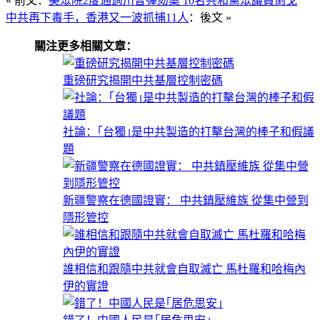
« 前文：
美眾院2度通過川普彈劾案 10名共和黨眾議員倒戈
中共再下毒手，香港又一波抓捕11人
：後文 »
關注更多相關文章：
重磅研究揭開中共基層控制密碼
社論：｢台獨｣是中共製造的打擊台灣的棒子和假議
題
新疆警察在德國證實： 中共鎮壓維族 從集中營到
隱形管控
誰相信和跟隨中共就會自取滅亡 馬杜羅和哈梅內
伊的實證