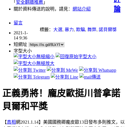
｢
安全翻牆推薦
｣
論
關於資料傳送的說明，請見：
網站介紹
留言
標籤：
大選
,
暴力
,
欺騙
,
舞弊
,
諾貝爾獎
2021-1-
14 9:36
短網址
字型大小
正義勇將！龐皮歐挺川普拿諾
貝爾和平獎
【
真相
網2021.1.14】美國國務卿龐皮歐13日發布多則推文，以