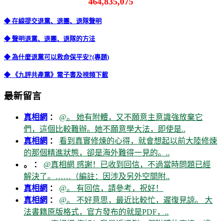
464,835,075
◆ 在線提交退黨、退團、退隊聲明
◆ 聲明退黨、退團、退隊的方法
◆ 為什麼退黨可以救命保平安?(專題)
◆ 《九評共產黨》電子書及視頻下載
最新留言
真相網
：
@。 她有附體，又不願意主意識強放棄它
們，這個比較難辦。她不願意學大法，即使是..
真相網
：
看到真實修煉的心得，就會想起以前大陸修煉
的那個精進狀態，卻是海外難得一見的。..
。 ：
@真相網 感謝！已收到回信，不過當時問題已經
解決了。……（編註：因涉及另外空間附..
真相網
：
@。 有回信，請參考，祝好！
真相網
：
@。 不好意思，最近比較忙，遲復見諒。 大
法書籍原版格式，官方發布的就是PDF，..