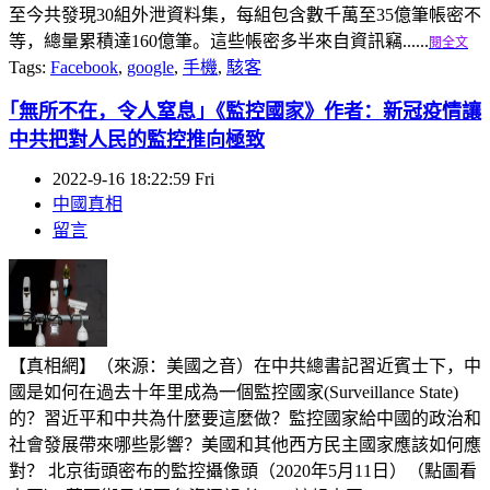
至今共發現30組外泄資料集，每組包含數千萬至35億筆帳密不
等，總量累積達160億筆。這些帳密多半來自資訊竊......
閱全文
Tags:
Facebook
,
google
,
手機
,
駭客
｢無所不在，令人窒息｣《監控國家》作者：新冠疫情讓
中共把對人民的監控推向極致
2022-9-16 18:22:59 Fri
中國真相
留言
【真相網】（來源：美國之音）在中共總書記習近賓士下，中
國是如何在過去十年里成為一個監控國家(Surveillance State)
的？習近平和中共為什麼要這麼做？監控國家給中國的政治和
社會發展帶來哪些影響？美國和其他西方民主國家應該如何應
對？ 北京街頭密布的監控攝像頭（2020年5月11日）（點圖看