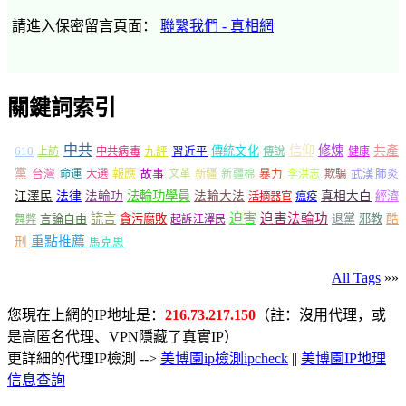
請進入保密留言頁面：
聯繫我們 - 真相網
關鍵詞索引
中共
信仰
修煉
610
傳統文化
共產
上訪
中共病毒
九評
習近平
傳說
健康
黨
報應
台灣
命運
大選
故事
文革
新疆
新疆棉
暴力
李洪志
欺騙
武漢肺炎
法輪功學員
江澤民
法律
法輪功
法輪大法
真相大白
經濟
活摘器官
瘟疫
謊言
迫害
迫害法輪功
言論自由
貪污腐敗
退黨
邪教
酷
舞弊
起訴江澤民
重點推薦
刑
馬克思
All Tags
»»
您現在上網的IP地址是：
216.73.217.150
（註：沒用代理，或
是高匿名代理、VPN隱藏了真實IP）
更詳細的代理IP檢測 -->
美博園ip檢測ipcheck
||
美博園IP地理
信息查詢