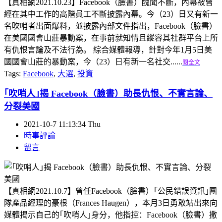
【真相網2021.10.23】Facebook（臉書）醜聞不斷，內幕被曾
經在其中工作的高階員工不斷披露內幕。今（23）日又有新一
名吹哨者出面爆料，並披露內部文件指出，Facebook（臉書）
在美國國會山莊暴動案，在事前就知情且縱容其社群平台上所
有仇恨言論及不法行為。 綜合媒體報導，針對今年1月5日美
國國會山莊的暴動案，今（23）日有新一名社交......
閱全文
Tags:
Facebook
,
大選
,
投資
｢吹哨人｣揭 Facebook（臉書）助長仇恨、不實言論、
分裂美國
2021-10-7 11:13:34 Thu
時事評論
留言
【真相網2021.10.7】曾任Facebook（臉書）｢公民錯誤資訊｣團
隊產品經理的豪根（Frances Haugen），本月3日勇敢站出來向
媒體揭示自己的｢吹哨人｣身分，他指控：Facebook（臉書）撒