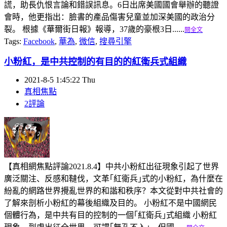
謊，助長仇恨言論和錯誤訊息。6日出席美國國會舉辦的聽證
會時，他更指出：臉書的產品傷害兒童並加深美國的政治分
裂。 根據《華爾街日報》報導，37歲的豪根3日......
閱全文
Tags:
Facebook
,
華為
,
微信
,
搜尋引擎
小粉紅，是中共控制的有目的的紅衛兵式組織
2021-8-5 1:45:22 Thu
真相焦點
2評論
【真相網焦點評論2021.8.4】中共小粉紅出征現象引起了世界
廣泛關注、反感和韃伐，文革｢紅衛兵｣式的小粉紅，為什麼在
紛亂的網路世界攪亂世界的和諧和秩序？本文從對中共社會的
了解來剖析小粉紅的幕後組織及目的。 小粉紅不是中國網民
個體行為，是中共有目的控制的一個｢紅衛兵｣式組織 小粉紅