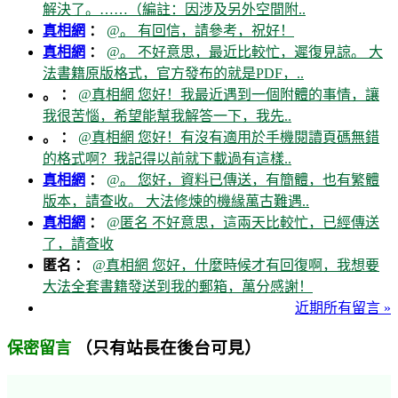
解決了。……（編註：因涉及另外空間附..
真相網
：
@。 有回信，請參考，祝好！
真相網
：
@。 不好意思，最近比較忙，遲復見諒。 大
法書籍原版格式，官方發布的就是PDF，..
。 ：
@真相網 您好！我最近遇到一個附體的事情，讓
我很苦惱，希望能幫我解答一下，我先..
。 ：
@真相網 您好！有沒有適用於手機閱讀頁碼無錯
的格式啊？我記得以前就下載過有這樣..
真相網
：
@。 您好，資料已傳送，有簡體，也有繁體
版本，請查收。 大法修煉的機緣萬古難遇..
真相網
：
@匿名 不好意思，這兩天比較忙，已經傳送
了，請查收
匿名 ：
@真相網 您好，什麼時候才有回復啊，我想要
大法全套書籍發送到我的郵箱，萬分感謝！
近期所有留言 »
（只有站長在後台可見）
保密留言