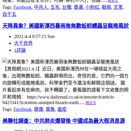
現象，到處出征全世界，可謂｢無孔不入｣，但國......
閱全文
Tags:
Facebook
,
中共人
,
五毛
,
台獨
,
奧運
,
小粉紅
,
戰狼
,
文革
,
自干五
天降異象？美國新澤西暴雨後無數蚯蚓蠕蟲呈龍捲風狀
2021-4-4 0:57:15 Sun
大千世界
1評論
【真相網2021.4.3】近日，美國新澤西州在一場傾盆大雨之
後，出現無數蚯蚓、蠕蟲群噴而出，奇怪的是，它們向一個方
向旋轉形成龍捲風狀。科學家們至今還沒有解開這個謎。 圖
片看起來有些麻肉，就不轉圖了。要看圖的請看下文收集的照
片和視頻： https://www.dailymail.co.uk/sciencetech/article-
9423341/Scientists-stumped-bizarre-earth......
閱全文
Tags:
Facebook
,
健康
,
異象
,
瘟疫
美聯社調查：中共肺炎爆發後 中國成為最大假消息源