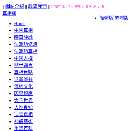
||
網站介紹
||
聯繫我們
||
09:00:59
2026年 8月 7日 星期五
真相網
簡體版
繁體版
Home
中國真相
時事評論
法輪功修煉
法輪功真相
中國人權
警世通言
真相焦點
退黨滅共
傳統文化
因果報應
大千世界
人性良知
迫害真相
神韻藝術
生活百科