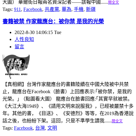
大圖） 華爾街日報兩名資深記者——該報中國......
閱全文
Tags:
911
,
Facebook
,
共產黨
,
華為
,
手機
,
新疆
書籍被禁 作家龍應台：被你禁 是我的光榮
2022-8-30 14:06:15 Tue
人性良知
留言
【真相網】台灣作家龍應台的書籍陸續在中國大陸被中共禁
止，龍應台在Facebook（臉書）上回應表示:｢被你禁，是我的
光榮。｣ （點圖看大圖） 龍應台在臉書回應:｢其實早就被禁。
《大江大海1949》、《請用文明來說服我》，已經被嚴禁十多
年。其他的書，《目送》、《安德烈》等等，在2019為香港說
話之後，也紛紛下架。這回，只是不準學生讀我......
閱全文
Tags:
Facebook
,
台灣
,
文明