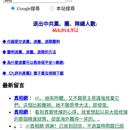
Google搜尋
本站搜尋
退出中共黨、團、隊總人數:
464,814,952
◆ 在線提交退黨、退團、退隊聲明
◆ 聲明退黨、退團、退隊的方法
◆ 為什麼退黨可以救命保平安?(專題)
◆ 《九評共產黨》電子書及視頻下載
最新留言
真相網
：
@。 她有附體，又不願意主意識強放棄它
們，這個比較難辦。她不願意學大法，即使是..
真相網
：
看到真實修煉的心得，就會想起以前大陸修煉
的那個精進狀態，卻是海外難得一見的。..
。 ：
@真相網 感謝！已收到回信，不過當時問題已經