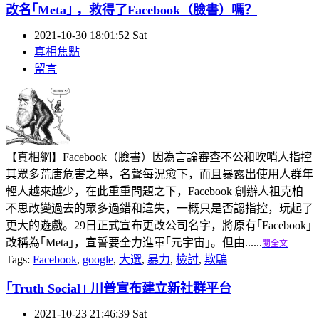
改名｢Meta｣ ，救得了Facebook（臉書）嗎？
2021-10-30 18:01:52 Sat
真相焦點
留言
【真相網】Facebook（臉書）因為言論審查不公和吹哨人指控
其眾多荒唐危害之舉，名聲每況愈下，而且暴露出使用人群年
輕人越來越少，在此重重問題之下，Facebook 創辦人祖克柏
不思改變過去的眾多過錯和違失，一概只是否認指控，玩起了
更大的遊戲。29日正式宣布更改公司名字，將原有｢Facebook｣
改稱為｢Meta｣，宣誓要全力進軍｢元宇宙｣。但由......
閱全文
Tags:
Facebook
,
google
,
大選
,
暴力
,
檢討
,
欺騙
｢Truth Social｣ 川普宣布建立新社群平台
2021-10-23 21:46:39 Sat