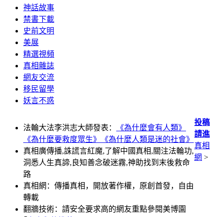
神話故事
禁書下載
史前文明
美展
精選視頻
真相雜誌
網友交流
移民留學
妖言不惑
投稿
法輪大法李洪志大師發表：
《為什麼會有人類》
請進
《為什麼要救度眾生》
《為什麼人類是迷的社會》
真相
真相廣傳播,誅謊言紅魔,了解中國真相,關注法輪功,
網
>
洞悉人生真諦,良知善念破迷霧,神助找到末後救命
路
真相網：傳播真相，開放著作權，原創首發，自由
轉載
翻牆技術：請安全要求高的網友重點參閱美博園