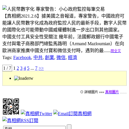
【真相網2021.2.6】據美國之音報道，專家警告，中國政府可
能讓人民幣數字化成為政府監控人民的最新手段，數字人民幣
的國際化也可能帶動中國威權體制進一步出口到其他國家。
中國支付工具安全性受關注 幾年前，法國郵政銀行中國電子
支付與電子商務部門總監馬路明（Armand Mazloumian）在向
歐洲商家推廣中國支付寶和微信支付時，遇到的最......
閱全文
Tags:
Facebook
,
中共
,
創業
,
微信
,
經濟
1 / 7
1
2
3
4
5
...
7
>>
⊙ 詳細圖片 »»»
真相圖片
……