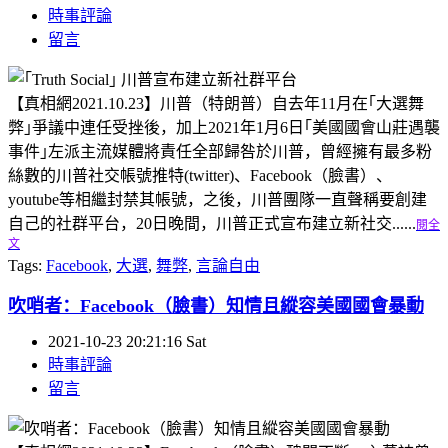
時事評論
留言
【真相網2021.10.23】川普（特朗普）自去年11月在｢大選舞
弊｣爭議中連任受挫後，加上2021年1月6日｢美國國會山莊遇襲
事件｣左派主流媒體將責任全部歸咎於川普，曾經擁有最多粉
絲數的川普社交帳號推特(twitter)、Facebook（臉書）、
youtube等相繼封禁其帳號，之後，川普團隊一直聲稱要創建
自己的社群平台，20日晚間，川普正式宣布建立新社交......
閱全
文
Tags:
Facebook
,
大選
,
舞弊
,
言論自由
吹哨者：Facebook（臉書）知情且縱容美國國會暴動
2021-10-23 20:21:16 Sat
時事評論
留言