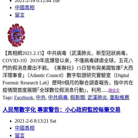
2021-2-16 0:12:44 Tue
中國真相
留言
【真相網2021.2.15】中共病毒（武漢肺炎、新型冠狀病毒、
COVID-19）2019年底爆發以來，不僅病毒肆虐全球，五花八
門的假消息層出不窮。《美聯社》15日發布與美國智庫｢大西
洋理事會｣（Atlantic Council）數字取證研究實驗室（Digital
Forensic Research Lab）歷時9個月的聯合調查報告，指中共在
疫情間首度展開｢全球數位假消息行動｣，利用......
閱全文
Tags:
Facebook
,
中共
,
中共病毒
,
假新聞
,
武漢肺炎
,
重點推薦
人民幣數字化 專家警告：小心政府監控每筆交易
2021-2-6 8:13:21 Sat
中國真相
留言