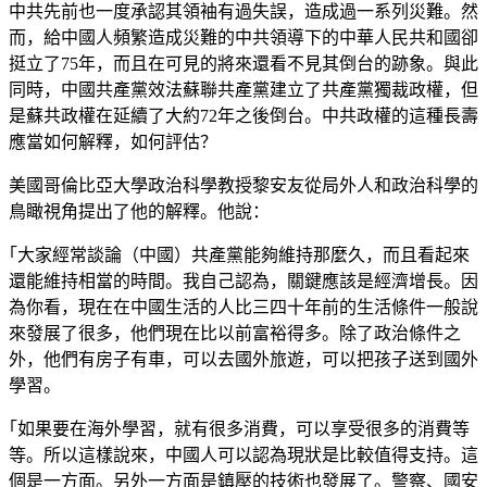
中共先前也一度承認其領袖有過失誤，造成過一系列災難。然
而，給中國人頻繁造成災難的中共領導下的中華人民共和國卻
挺立了75年，而且在可見的將來還看不見其倒台的跡象。與此
同時，中國共產黨效法蘇聯共產黨建立了共產黨獨裁政權，但
是蘇共政權在延續了大約72年之後倒台。中共政權的這種長壽
應當如何解釋，如何評估？
美國哥倫比亞大學政治科學教授黎安友從局外人和政治科學的
鳥瞰視角提出了他的解釋。他說：
｢大家經常談論（中國）共產黨能夠維持那麼久，而且看起來
還能維持相當的時間。我自己認為，關鍵應該是經濟增長。因
為你看，現在在中國生活的人比三四十年前的生活條件一般說
來發展了很多，他們現在比以前富裕得多。除了政治條件之
外，他們有房子有車，可以去國外旅遊，可以把孩子送到國外
學習。
｢如果要在海外學習，就有很多消費，可以享受很多的消費等
等。所以這樣說來，中國人可以認為現狀是比較值得支持。這
個是一方面。另外一方面是鎮壓的技術也發展了。警察、國安