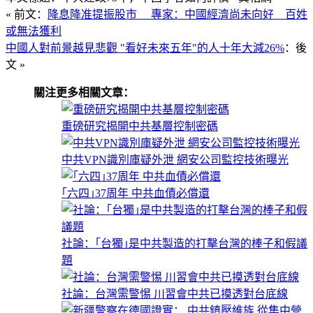
« 前文：
降息降准提振股市 專家：中國經濟尚未向好 百姓
或無法獲利
中國人對前景越見悲觀 "看好未來五年"的人十年大減26%
：後
文 »
關注更多相關文章：
重磅研究揭開中共基層控制密碼
中共VPN識別庫疑外泄 網安公司監控技術曝光
｢六四｣37周年 中共血債必償還
社論：｢台獨｣是中共製造的打擊台灣的棒子和假議
題
社論：台灣需警惕 川習會中共已摸透對台底線