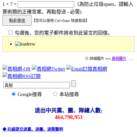
1 + 7 =
（為防止垃圾spam，請輸入
算術題的正確答案，再點發送 - 必需)
【您可以使用 Ctrl+Enter 快速發送】
勾選後，您的電子郵件將收到此留言的回復。
⊙ 詳細圖片 »»»
真相圖片
……
Google搜尋
本站搜尋
退出中共黨、團、隊總人數:
464,798,953
◆ 在線提交退黨、退團、退隊聲明