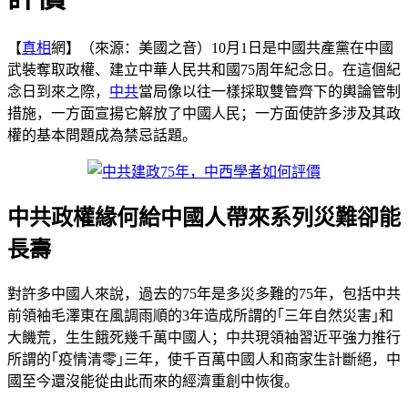
【
真相
網】（來源：美國之音）10月1日是中國共產黨在中國
武裝奪取政權、建立中華人民共和國75周年紀念日。在這個紀
念日到來之際，
中共
當局像以往一樣採取雙管齊下的輿論管制
措施，一方面宣揚它解放了中國人民；一方面使許多涉及其政
權的基本問題成為禁忌話題。
中共政權緣何給中國人帶來系列災難卻能
長壽
對許多中國人來說，過去的75年是多災多難的75年，包括中共
前領袖毛澤東在風調雨順的3年造成所謂的｢三年自然災害｣和
大饑荒，生生餓死幾千萬中國人；中共現領袖習近平強力推行
所謂的｢疫情清零｣三年，使千百萬中國人和商家生計斷絕，中
國至今還沒能從由此而來的經濟重創中恢復。