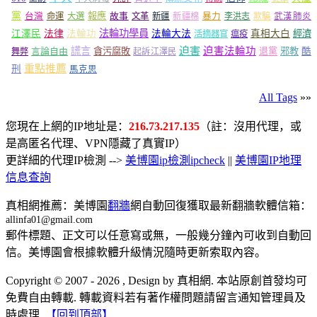
黨
報應
台灣
命運
大選
故事
文革
新疆
新疆棉
暴力
李洪志
欺騙
武漢肺炎
法輪功學員
江澤民
法律
法輪功
法輪大法
真相大白
經濟
活摘器官
瘟疫
謊言
迫害
迫害法輪功
言論自由
貪污腐敗
退黨
邪教
酷
舞弊
起訴江澤民
重點推薦
刑
馬克思
All Tags
»»
您現在上網的IP地址是：
216.73.217.135
（註：沒用代理，或
是高匿名代理、VPN隱藏了真實IP）
更詳細的代理IP檢測 -->
美博園ip檢測ipcheck
||
美博園IP地理
信息查詢
真相網推薦：美博園
翻牆
網自動回復獲取最新翻牆軟體信箱：
allinfa01@gmail.com
郵件標題、正文可以任意寫或無，一般幾分鐘內可收到自動回
信。美博園會根據軟體升級情況隨時更新索取內容。
Copyright © 2007 - 2026 , Design by 真相網. 本站原創首發均可
免費自由轉載. 轉載資料若有著作權問題請留言通知管理員及
時處理.
【回到頂部】