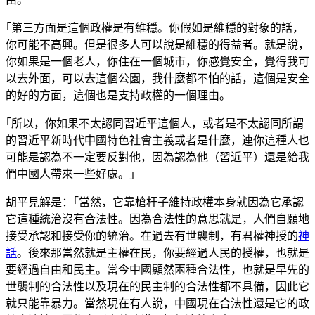
｢第三方面是這個政權是有維穩。你假如是維穩的對象的話，
你可能不高興。但是很多人可以說是維穩的得益者。就是說，
你如果是一個老人，你住在一個城市，你感覺安全，覺得我可
以去外面，可以去這個公園，我什麼都不怕的話，這個是安全
的好的方面，這個也是支持政權的一個理由。
｢所以，你如果不太認同習近平這個人，或者是不太認同所謂
的習近平新時代中國特色社會主義或者是什麼，連你這種人也
可能是認為不一定要反對他，因為認為他（習近平）還是給我
們中國人帶來一些好處。｣
胡平見解是：｢當然，它靠槍杆子維持政權本身就因為它承認
它這種統治沒有合法性。因為合法性的意思就是，人們自願地
接受承認和接受你的統治。在過去有世襲制，有君權神授的
神
話
。後來那當然就是主權在民，你要經過人民的授權，也就是
要經過自由和民主。當今中國顯然兩種合法性，也就是早先的
世襲制的合法性以及現在的民主制的合法性都不具備，因此它
就只能靠暴力。當然現在有人說，中國現在合法性還是它的政