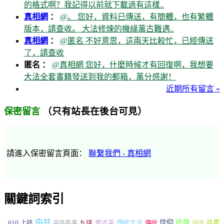
的格式啊？我記得以前就下載過有這樣..
真相網
：
@。 您好，資料已傳送，有簡體，也有繁體
版本，請查收。 大法修煉的機緣萬古難遇..
真相網
：
@匿名 不好意思，這兩天比較忙，已經傳送
了，請查收
匿名 ：
@真相網 您好，什麼時候才有回復啊，我想要
大法全套書籍發送到我的郵箱，萬分感謝！
近期所有留言 »
（只有站長在後台可見）
保密留言
請進入保密留言頁面：
聯繫我們 - 真相網
關鍵詞索引
中共
信仰
修煉
610
傳統文化
共產
上訪
中共病毒
九評
習近平
傳說
健康