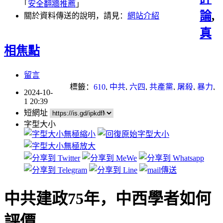
｢
安全翻牆推薦
｣
論
,
關於資料傳送的說明，請見：
網站介紹
真
相焦點
留言
標籤：
610
,
中共
,
六四
,
共產黨
,
屠殺
,
暴力
,
2024-10-
毛澤東
,
民俗
,
禁忌
1 20:39
短網址
字型大小
中共建政75年，中西學者如何
評價