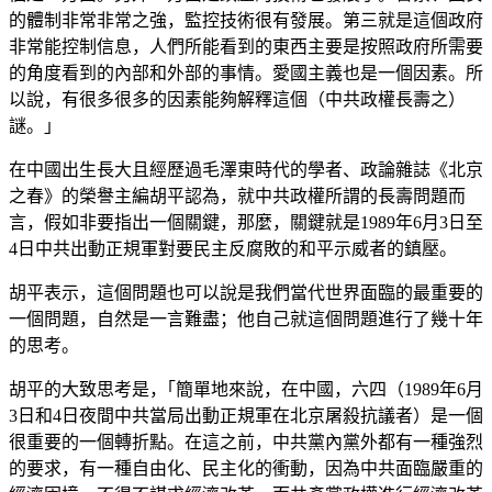
的體制非常非常之強，監控技術很有發展。第三就是這個政府
非常能控制信息，人們所能看到的東西主要是按照政府所需要
的角度看到的內部和外部的事情。愛國主義也是一個因素。所
以說，有很多很多的因素能夠解釋這個（中共政權長壽之）
謎。｣
在中國出生長大且經歷過毛澤東時代的學者、政論雜誌《北京
之春》的榮譽主編胡平認為，就中共政權所謂的長壽問題而
言，假如非要指出一個關鍵，那麼，關鍵就是1989年6月3日至
4日中共出動正規軍對要民主反腐敗的和平示威者的鎮壓。
胡平表示，這個問題也可以說是我們當代世界面臨的最重要的
一個問題，自然是一言難盡；他自己就這個問題進行了幾十年
的思考。
胡平的大致思考是，｢簡單地來說，在中國，六四（1989年6月
3日和4日夜間中共當局出動正規軍在北京屠殺抗議者）是一個
很重要的一個轉折點。在這之前，中共黨內黨外都有一種強烈
的要求，有一種自由化、民主化的衝動，因為中共面臨嚴重的