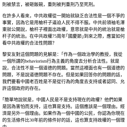
則被禁言，被砸飯碗，重則被判重刑乃至死刑。
在許多人看來，中共政權從一開始就缺乏合法性是一個不爭的
事實，因為它是用槍杆子逼迫人民不得不服。中共前領袖毛澤
東就公開說，槍杆子裡面出政權，意思就是中共的統治就是槍
杆子的統治。在中共政權75周年｢國慶節｣到來之際，應當如何
看中共政權的合法性問題？
黎安友對這個問題的見解是：｢作為一個政治學的教授，我從
一個所謂的behaviorism行為主義的角度去分析合法性。就是
說，合法性不是一個道德的問題。當然這裡面也有一個道德的
問題，不是說道德問題不存在。但是如果回答你的問題的話，
我們要看中國老百姓是不是從行為的角度去支持或者認同、允
許這個政府的存在。
｢簡單地說就是，中國人民是不是支持現在的政權？他們如果
是因為害怕而支持，這也算是支持。這個應該是一個理由。經
濟是另外一個理由。如果作為一個中國的公民，你認為你現在
的生活條件比30年前的條件好的話，這也算支持政權的一個理
由。