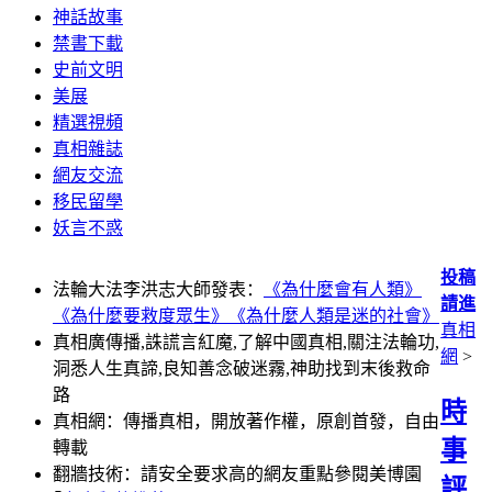
神話故事
禁書下載
史前文明
美展
精選視頻
真相雜誌
網友交流
移民留學
妖言不惑
投稿
法輪大法李洪志大師發表：
《為什麼會有人類》
請進
《為什麼要救度眾生》
《為什麼人類是迷的社會》
真相
真相廣傳播,誅謊言紅魔,了解中國真相,關注法輪功,
網
>
洞悉人生真諦,良知善念破迷霧,神助找到末後救命
路
時
真相網：傳播真相，開放著作權，原創首發，自由
事
轉載
翻牆技術：請安全要求高的網友重點參閱美博園
評