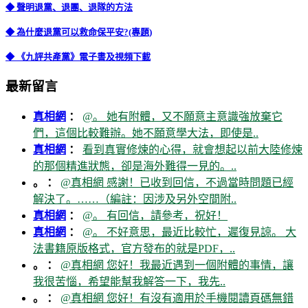
◆ 聲明退黨、退團、退隊的方法
◆ 為什麼退黨可以救命保平安?(專題)
◆ 《九評共產黨》電子書及視頻下載
最新留言
真相網
：
@。 她有附體，又不願意主意識強放棄它
們，這個比較難辦。她不願意學大法，即使是..
真相網
：
看到真實修煉的心得，就會想起以前大陸修煉
的那個精進狀態，卻是海外難得一見的。..
。 ：
@真相網 感謝！已收到回信，不過當時問題已經
解決了。……（編註：因涉及另外空間附..
真相網
：
@。 有回信，請參考，祝好！
真相網
：
@。 不好意思，最近比較忙，遲復見諒。 大
法書籍原版格式，官方發布的就是PDF，..
。 ：
@真相網 您好！我最近遇到一個附體的事情，讓
我很苦惱，希望能幫我解答一下，我先..
。 ：
@真相網 您好！有沒有適用於手機閱讀頁碼無錯