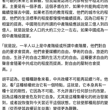
者可觀的未來它會解體，但我還是認為它內部有些不穩定的因
素。主要是有一個矛盾，這個矛盾在於，如果中共能夠成功地
繼續發展去中國，如果老百姓的教育程度、他們的城市化的程
度、他們的生活標準的程度都慢慢地繼續提高，因為已經有了
相當的提高，中國現在的所謂的中產階級應該說是三億人到四
億人，就是說是全人口的大約三分之一左右，如果中國成為一
個中產階級國家。
｢就是說，一半人以上是中產階級或所謂中產階層，他們對自
由的要求會提高，他們會要媒體的自由，學術的自由，旅遊的
自由，生孩子的自由之類的生活方式的自由。這種要求自由的
聲音會隨著中共成功的程度而提高，對自由的壓制也會提
高。｣
胡平認為，從種種跡象來看，中共政權不可能再延續75年。他
說，看｢這種極權統治它有一個特點，這就是，它本身具有一
種十足的剛性，它因為不可能、不允許進行任何部分的改變，
因為這種改變會危及到它自身。尤其是這種集權化的統治發展
到，或者說恢復到今天習近平這個狀態，它就使那種局部的變
革（從而使其政權延年益壽）變得更為艱難。