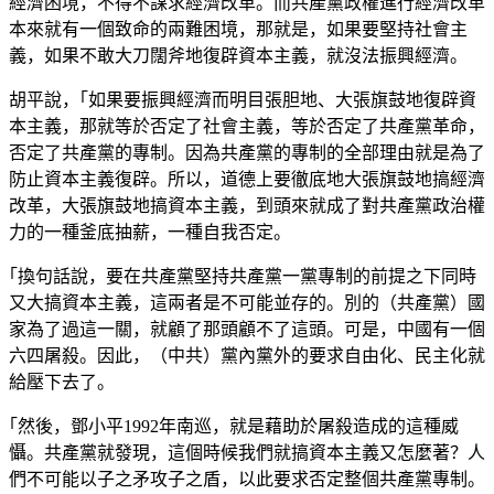
經濟困境，不得不謀求經濟改革。而共產黨政權進行經濟改革
本來就有一個致命的兩難困境，那就是，如果要堅持社會主
義，如果不敢大刀闊斧地復辟資本主義，就沒法振興經濟。
胡平說，｢如果要振興經濟而明目張胆地、大張旗鼓地復辟資
本主義，那就等於否定了社會主義，等於否定了共產黨革命，
否定了共產黨的專制。因為共產黨的專制的全部理由就是為了
防止資本主義復辟。所以，道德上要徹底地大張旗鼓地搞經濟
改革，大張旗鼓地搞資本主義，到頭來就成了對共產黨政治權
力的一種釜底抽薪，一種自我否定。
｢換句話說，要在共產黨堅持共產黨一黨專制的前提之下同時
又大搞資本主義，這兩者是不可能並存的。別的（共產黨）國
家為了過這一關，就顧了那頭顧不了這頭。可是，中國有一個
六四屠殺。因此，（中共）黨內黨外的要求自由化、民主化就
給壓下去了。
｢然後，鄧小平1992年南巡，就是藉助於屠殺造成的這種威
懾。共產黨就發現，這個時候我們就搞資本主義又怎麼著？人
們不可能以子之矛攻子之盾，以此要求否定整個共產黨專制。