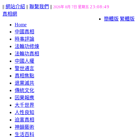
||
網站介紹
||
聯繫我們
||
23:08:50
2026年 8月 7日 星期五
真相網
簡體版
繁體版
Home
中國真相
時事評論
法輪功修煉
法輪功真相
中國人權
警世通言
真相焦點
退黨滅共
傳統文化
因果報應
大千世界
人性良知
迫害真相
神韻藝術
生活百科