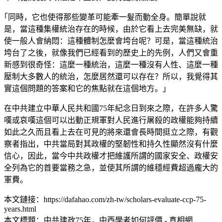
｢同時，它也使得那些變革可能牽一髮而動全身。簡單說就
是，當這種集權統治存在的時候，由於它看上去完美無缺，就
使一般人會納悶：這種體制怎麼會垮台呢？可是，當這種統治
垮台了之後，就像我們已經看到的歷史上的先例，人們又會重
新感到很奇怪：這麼一種統治，這麼一種沒有人性、這麼一種
壓制大多數人的統治，怎麼居然還可以存在？所以，我覺得其
實這個問題的答案和它的焦點就在這個地方。｣
在中共建立中華人民共和國75年紀念日到來之際，在許多人驚
嘆或哀嘆這個可以出動正規軍對人民進行屠殺的政權能夠持續
如此之久而且看上去在可見的將來還會長時間挺立之際，有觀
察者指出，中共當局對其政權的堅韌性和持久性顯然沒有什麼
信心，因此，當今中共政權才把維護所謂的國家安全、政權安
全列為它的首要當務之急，並使其所謂的維穩經費超過龐大的
軍費。
本文鏈接：https://dafahao.com/zh-tw/scholars-evaluate-ccp-75-
years.html
本文標題：中共建政75年，中西學者如何評價 - 真相網