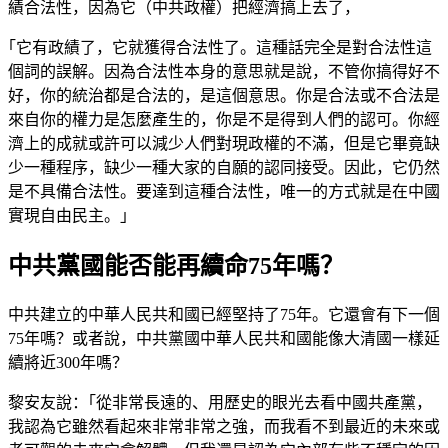
績合法性，因為它（中共政權）把經濟搞上去了，
｢它有政績了，它就獲得合法性了。這種話完全是對合法性這
個詞的誤解。因為合法性本身的意思就是說，不管你搞得好不
好，你的統治都是合法的，是這個意思。你是合法或不合法是
來自你的權力是怎麼產生的，你是不是得到人們的認可。你經
濟上的成就或許可以減少人們對現政權的不滿，但是它畢竟缺
少一種程序，缺少一種大家的自願的認同接受。因此，它仍然
是不具備合法性。要達到這種合法性，唯一的方式就是在中國
實現自由民主。｣
中共黨國能否能再續命75年嗎？
中共建立的中華人民共和國已經堅持了75年。它還會有下一個
75年嗎？或者說，中共黨國中華人民共和國能像大清國一樣延
續將近300年嗎？
黎安友說：｢從非常長遠的、用歷史的眼光去看中國共產黨，
我認為它雖然看起來非常非常之強，而我看不到最近的未來或