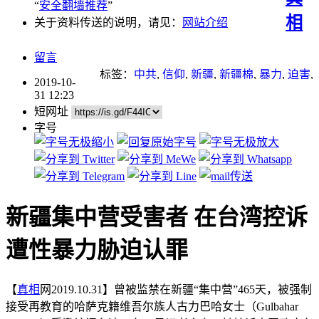
“
安全翻墙推荐
”
相
关于资料传送的说明，请见：
网站介绍
留言
标签：
中共
,
信仰
,
新疆
,
新疆棉
,
暴力
,
迫害
,
2019-10-
酷刑
31 12:23
短网址
字号
新疆集中营受害者 在台湾控诉
遭性暴力胁迫认罪
【
真相
网2019.10.31】曾被监禁在新疆“集中营”465天，被强制
接受再教育的哈萨克籍维吾尔族人古力巴哈女士（Gulbahar