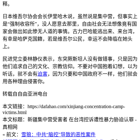
释。
日本维吾尔协会会长伊里哈木说，虽然说是集中营，但事实上
是“强制收容所”，没人愿意去那里，自由社会无法想像竟有国
家会做出如此惨无人道的事情。古力巴哈能逃出来、来台湾，
有幸是哈萨克国籍，若是维吾尔公民，幸运不会降临在她头
上。
民进党立委林静仪表示，东突厥斯坦人没有做错事，只是因为
他们追求自己的文化、宗教信仰。不要对中国抱着幻想，以为
听话，就不会有
迫害
，因为只要和中国政府不一样，他们就会
用各种理由侵害你。
转载自自由亚洲电台
本文链接：https://dafahao.com/xinjiang-concentration-camp-
victims.html
本文标题：新疆集中营受害者 在台湾控诉遭性暴力胁迫认罪 -
真相网
« 前文：
雪狼：中共“脑控”导致的恶性案件