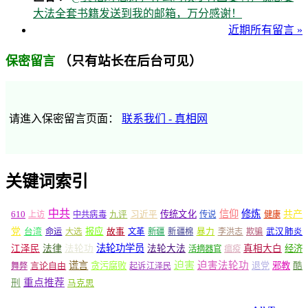
大法全套书籍发送到我的邮箱，万分感谢！
近期所有留言 »
（只有站长在后台可见）
保密留言
请進入保密留言页面：
联系我们 - 真相网
关键词索引
中共
信仰
修炼
610
传统文化
共产
上访
中共病毒
九评
习近平
传说
健康
党
报应
台湾
命运
大选
故事
文革
新疆
新疆棉
暴力
李洪志
欺骗
武汉肺炎
法轮功学员
江泽民
法律
法轮功
法轮大法
真相大白
经济
活摘器官
瘟疫
谎言
迫害
迫害法轮功
言论自由
贪污腐败
退党
邪教
酷
舞弊
起诉江泽民
重点推荐
刑
马克思