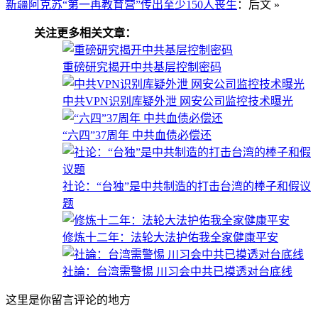
新疆阿克苏“第一再教育营”传出至少150人丧生
：后文 »
关注更多相关文章：
重磅研究揭开中共基层控制密码
中共VPN识别库疑外泄 网安公司监控技术曝光
“六四”37周年 中共血债必偿还
社论：“台独”是中共制造的打击台湾的棒子和假议
题
修炼十二年：法轮大法护佑我全家健康平安
社論：台湾需警惕 川习会中共已摸透对台底线
这里是你留言评论的地方