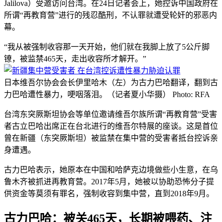
Jalilova）受邀访问台湾。在24日记者会上，她控诉中国政府在
所谓“再教育营”进行的残忍酷刑，不认罪就遭受轮奸的邪恶内
幕。
“我从被强制收容那一天开始，他们就在我脚上放了5公斤脚
镣，被监禁465天，走出收容所才解开。”
日本维吾尔协会会长伊里哈木（左）为古力巴哈翻译，翻到古
力巴哈遭性暴力，哽咽落泪。（记者夏小华摄） Photo: RFA
台湾东突厥斯坦协会等单位邀请维吾尔族所谓“再教育营”受害
者古立巴哈出席正在台北进行的维吾尔特展的座谈。这是首位
曾在新疆（东突厥斯坦）被监禁在集中营的受害者抵台控诉亲
身遭遇。
古力巴哈表示，她原本在中国和哈萨克边境做些小生意，在乌
鲁木齐被抓进再教育营。2017年5月，她被以协助恐怖分子提
供资金等莫须有罪名，强制收容到集中营，直到2018年9月。
古力巴哈：被关465天，长期被喂药、注