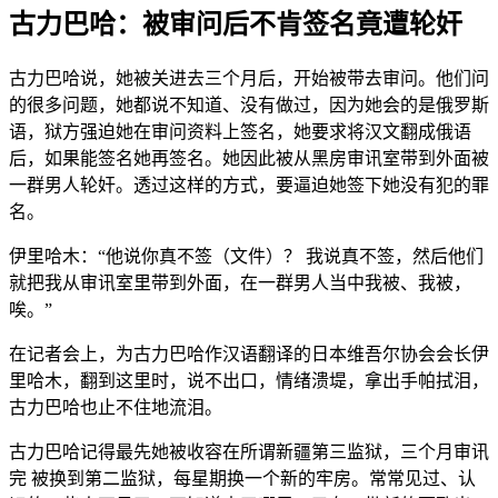
古力巴哈：被审问后不肯签名竟遭轮奸
古力巴哈说，她被关进去三个月后，开始被带去审问。他们问
的很多问题，她都说不知道、没有做过，因为她会的是俄罗斯
语，狱方强迫她在审问资料上签名，她要求将汉文翻成俄语
后，如果能签名她再签名。她因此被从黑房审讯室带到外面被
一群男人轮奸。透过这样的方式，要逼迫她签下她没有犯的罪
名。
伊里哈木：“他说你真不签（文件）？ 我说真不签，然后他们
就把我从审讯室里带到外面，在一群男人当中我被、我被，
唉。”
在记者会上，为古力巴哈作汉语翻译的日本维吾尔协会会长伊
里哈木，翻到这里时，说不出口，情绪溃堤，拿出手帕拭泪，
古力巴哈也止不住地流泪。
古力巴哈记得最先她被收容在所谓新疆第三监狱，三个月审讯
完 被换到第二监狱，每星期换一个新的牢房。常常见过、认