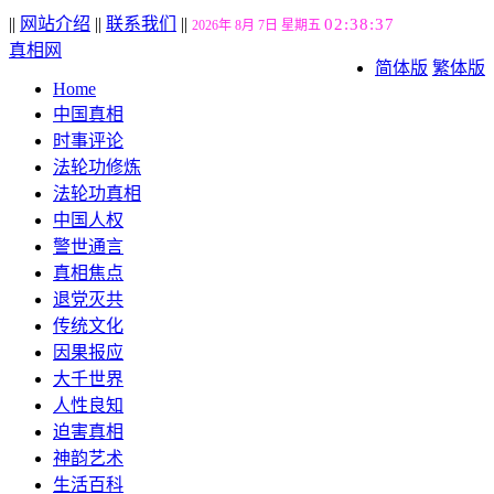
||
网站介绍
||
联系我们
||
02:38:38
2026年 8月 7日 星期五
真相网
简体版
繁体版
Home
中国真相
时事评论
法轮功修炼
法轮功真相
中国人权
警世通言
真相焦点
退党灭共
传统文化
因果报应
大千世界
人性良知
迫害真相
神韵艺术
生活百科