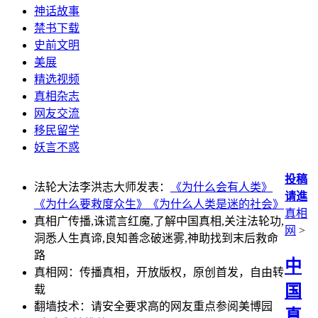
神话故事
禁书下载
史前文明
美展
精选视频
真相杂志
网友交流
移民留学
妖言不惑
投稿
法轮大法李洪志大师发表：
《为什么会有人类》
请進
《为什么要救度众生》
《为什么人类是迷的社会》
真相
真相广传播,诛谎言红魔,了解中国真相,关注法轮功,
网
>
洞悉人生真谛,良知善念破迷雾,神助找到末后救命
路
中
真相网：传播真相，开放版权，原创首发，自由转
国
载
翻墙技术：请安全要求高的网友重点参阅美博园
真