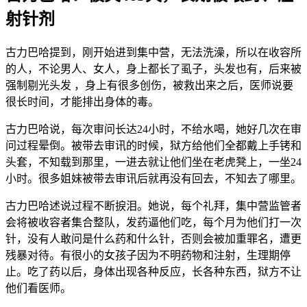
射针剂
古力巴哈提到，刚开始进到集中营，无法洗澡，所以在收容所
的人，不论男人、女人，身上都长了虱子，头发也有，后来被
强制剔光头发 ，身上有很多创伤，被救出来之后，医师说要
很长时间，才能排出身体的毒。
古力巴哈说，每次审问长达24小时，不给水喝，她好几次在审
问过程晕倒。被带去审讯的时候，狱方给他们全都戴上手铐和
头套，不知载到那里，一进去就让他们坐在老虎凳上，一坐24
小时。很多姐妹被带去审讯后就再没有回去，不知去了哪里。
古力巴哈述说过程不断捩泪。她说，每个礼拜，集中营监管者
会将被收容者集合整队，发药逼他们吃，每个月为他们打一次
针，没有人敢问是什么药和什么针，否则会被加重罪名，遭更
残暴对待。有很小的女孩子因为不明药物和注射，生理期停
止。吃了药以后，身体出现各种反应，长各种东西，狱方不让
他们看医师。