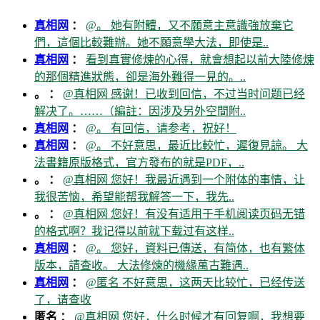
真相网
：
@。 她有附體，又不願意主意識強放棄它
們，這個比較難辦。她不願意學大法，即使是..
真相网
：
看到真實修煉的心得，就會想起以前大陸修煉
的那個精進狀態，卻是海外難得一見的。..
。 ：
@真相网 感谢！已收到回信，不过当时问题已经
解决了。……（編註：因涉及另外空間附..
真相网
：
@。 有回信，请参考，祝好！
真相网
：
@。 不好意思，最近比較忙，遲復見諒。 大
法書籍原版格式，官方發布的就是PDF，..
。 ：
@真相网 您好！我最近遇到一个附体的事情，让
我很苦恼，希望能帮我解答一下，我先..
。 ：
@真相网 您好！有没有适用于手机阅读页码无错
的格式啊？我记得以前就下载过有这样..
真相网
：
@。 您好，資料已傳送，有简体，也有繁体
版本，請查收。 大法修煉的機緣萬古難遇..
真相网
：
@匿名 不好意思，这两天比较忙，已经传送
了，请查收
匿名 ：
@真相网 您好，什么时候才有回复啊，我想要