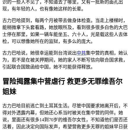
识的一些人不见了，不知道去了哪里，又有一批新的面孔出
现，有年轻的人，也有像她这样的长辈。
古力巴哈提到，每两个月被带去做身体检查。当走上楼梯时，
能稍微拿下头套看路，她放眼所及，看到很多很多白色的大巴
士停在那里，如果一辆车能坐五、六十人，光是载这些人去体
检，可以想像她所在的监狱，有多么的庞大。
古力巴哈说，她很幸运能到台湾说出
中共
集中营的真相，她认
为，若不是在被关押期间，她的家人不断写信向联合国求救，
引起联合国致函给中国，她不可能获得释放。
冒险揭露集中营虐行 救更多无罪维吾尔
姐妹
古力巴哈目前逃亡到土耳其生活。尽管中国要求她离开后，不
得对外透露内幕，但她还心系当时被关在集中营的同伴。她
说，里面还有很多14到70岁的维吾尔女性，不知道他们是否还
活着，因此决定向国际发声，希望营救更多无罪的姐妹早日获