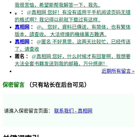
我很苦恼，希望能帮我解答一下，我先..
。 ：
@真相网 您好！有没有适用于手机阅读页码无错
的格式啊？我记得以前就下载过有这样..
真相网
：
@。 您好，資料已傳送，有简体，也有繁体
版本，請查收。 大法修煉的機緣萬古難遇..
真相网
：
@匿名 不好意思，这两天比较忙，已经传送
了，请查收
匿名 ：
@真相网 您好，什么时候才有回复啊，我想要
大法全套书籍发送到我的邮箱，万分感谢！
近期所有留言 »
（只有站长在后台可见）
保密留言
请進入保密留言页面：
联系我们 - 真相网