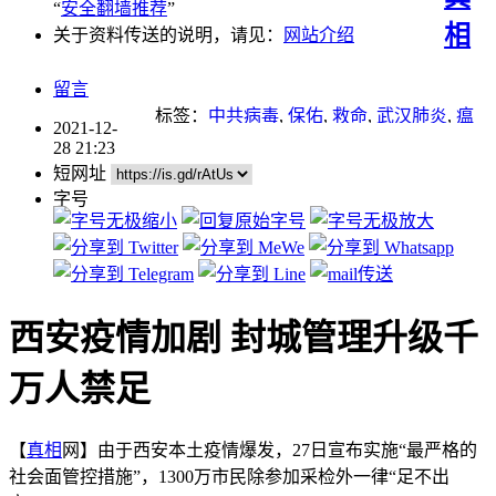
“
安全翻墙推荐
”
相
关于资料传送的说明，请见：
网站介绍
留言
标签：
中共病毒
,
保佑
,
救命
,
武汉肺炎
,
瘟
2021-12-
疫
28 21:23
短网址
字号
西安疫情加剧 封城管理升级千
万人禁足
【
真相
网】由于西安本土疫情爆发，27日宣布实施“最严格的
社会面管控措施”，1300万市民除参加采检外一律“足不出