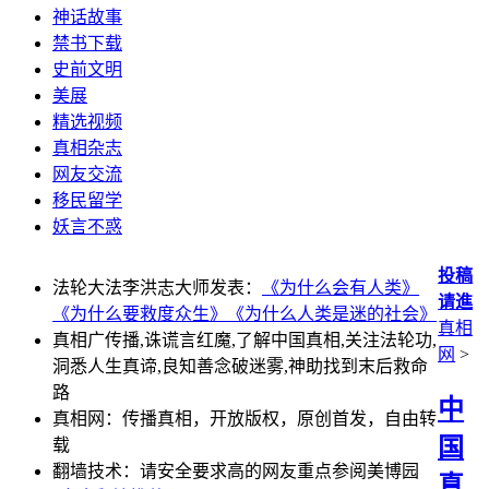
神话故事
禁书下载
史前文明
美展
精选视频
真相杂志
网友交流
移民留学
妖言不惑
投稿
法轮大法李洪志大师发表：
《为什么会有人类》
请進
《为什么要救度众生》
《为什么人类是迷的社会》
真相
真相广传播,诛谎言红魔,了解中国真相,关注法轮功,
网
>
洞悉人生真谛,良知善念破迷雾,神助找到末后救命
路
中
真相网：传播真相，开放版权，原创首发，自由转
国
载
翻墙技术：请安全要求高的网友重点参阅美博园
真