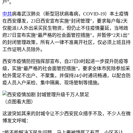
户”。
中共
病毒武汉肺炎（新型冠状病毒病，COVID-19）本土疫情
在西安爆发，23日西安宣布实施“封闭管理”，要求每户每2天
仅能派1人外出采买民生物资，但仍止不住疫情蔓延，当地政
府27日宣布实施“最严格的社会面管控措施”，并暂停“2天1出”
的封闭管理政策，所有人一律不准离开社区，仅必须上班且持
工作证明人员除外。
西安市疫情防控指挥部宣布，自27日0时起进一步提升防疫等
级，实施“最严格的社会面管控措施”，要求全体市民除参加采
检外需足不出户、不聚集，并保持24小时通讯畅通，以配合防
疫人员入户采检、集中隔离、现场管制等措施。
（点图看大图）
这波突如其来的封城令让不少西安民众措手不及，不少人在微
博发文呼喊：
“能不能解决下民生问题，马上要被饿死了有菜，小区不让