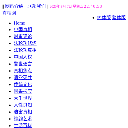
||
网站介绍
||
联系我们
||
22:40:59
2026年 8月 7日 星期五
真相网
简体版
繁体版
Home
中国真相
时事评论
法轮功修炼
法轮功真相
中国人权
警世通言
真相焦点
退党灭共
传统文化
因果报应
大千世界
人性良知
迫害真相
神韵艺术
生活百科