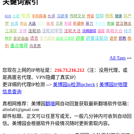
关键词索引
中共
信仰
修炼
610
传统文化
共产
上访
中共病毒
九评
习近平
传说
健康
党
报应
台湾
命运
大选
故事
文革
新疆
新疆棉
暴力
李洪志
欺骗
武汉肺炎
法轮功学员
江泽民
法律
法轮功
法轮大法
真相大白
经济
活摘器官
瘟疫
谎言
迫害
迫害法轮功
言论自由
贪污腐败
退党
邪教
酷
舞弊
起诉江泽民
重点推荐
刑
马克思
All Tags
»»
您现在上网的IP地址是：
216.73.216.212
（注：没用代理，或
是高匿名代理、VPN隐藏了真实IP）
更详细的代理IP检测 -->
美博园ip检测ipcheck
||
美博园IP地理
信息查询
真相网推荐：美博园
翻墙
网自动回复获取最新翻墙软件信箱：
allinfa01@gmail.com
邮件标题、正文可以任意写或无，一般几分钟内可收到自动回
信。美博园会根据软件升级情况随时更新索取内容。