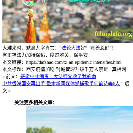
大难来时，默念九字真言：“
法轮大法
好” “真善忍好”！
有正神法力加持保佑，度过难关，保平安！
本文链接：https://dafahao.com/xi-an-epidemic-intensifies.html
本文标题：西安疫情加剧 封城管理升级千万人禁足 - 真相网
« 前文：
感染中共病毒 大法师父救了我的命
中共香港国安再出手 整肃新闻媒体抓捕歌手何韵诗等6人
：后
文 »
关注更多相关文章：