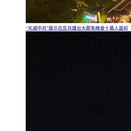
“天滅中共”展示在反共護台大罷免晚會十萬人面前