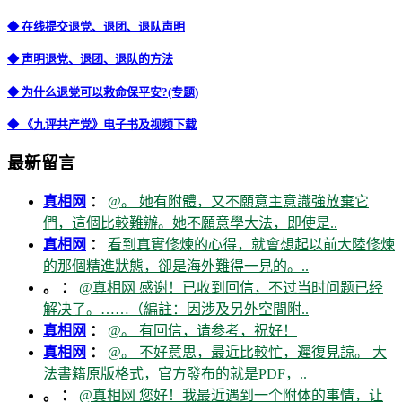
◆ 在线提交退党、退团、退队声明
◆ 声明退党、退团、退队的方法
◆ 为什么退党可以救命保平安?(专题)
◆ 《九评共产党》电子书及视频下载
最新留言
真相网
：
@。 她有附體，又不願意主意識強放棄它
們，這個比較難辦。她不願意學大法，即使是..
真相网
：
看到真實修煉的心得，就會想起以前大陸修煉
的那個精進狀態，卻是海外難得一見的。..
。 ：
@真相网 感谢！已收到回信，不过当时问题已经
解决了。……（編註：因涉及另外空間附..
真相网
：
@。 有回信，请参考，祝好！
真相网
：
@。 不好意思，最近比較忙，遲復見諒。 大
法書籍原版格式，官方發布的就是PDF，..
。 ：
@真相网 您好！我最近遇到一个附体的事情，让