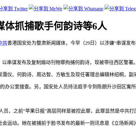
媒体抓捕歌手何韵诗等6人
中共
香港国安处为整肃新闻媒体，今早（29日）以涉嫌“串谋发
，以串谋发布及复制煽动刊物罪拘捕何韵诗，现被带往西区警署。
吴霭仪、何韵诗、周达智、方敏生及现任署理总编辑林绍桐，副
道的办公室搜查。另，国安处人员持法庭手令到陈朗升沙田区寓
高层人员，之前“苹果日报”高层同样是被控此罪，此罪显然是中共
运动。她在被捕前于脸书发布的最新一则讯息是《立场新闻》的年