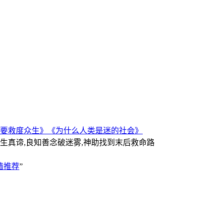
要救度众生》
《为什么人类是迷的社会》
人生真谛,良知善念破迷雾,神助找到末后救命路
墙推荐
”