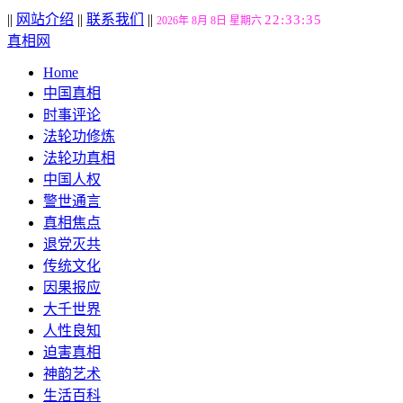
||
网站介绍
||
联系我们
||
22:33:36
2026年 8月 8日 星期六
真相网
Home
中国真相
时事评论
法轮功修炼
法轮功真相
中国人权
警世通言
真相焦点
退党灭共
传统文化
因果报应
大千世界
人性良知
迫害真相
神韵艺术
生活百科