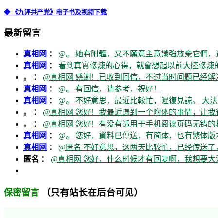
◆ 《九评共产党》电子书及视频下载
最新留言
真相网
：
@。 她有附體，又不願意主意識強放棄它們，
真相网
：
看到真實修煉的心得，就會想起以前大陸修煉的
。 ：
@真相网 感谢！已收到回信，不过当时问题已经解
真相网
：
@。 有回信，请参考，祝好！
真相网
：
@。 不好意思，最近比較忙，遲復見諒。 大法
。 ：
@真相网 您好！我最近遇到一个附体的事情，让我
。 ：
@真相网 您好！有没有适用于手机阅读页码无错的
真相网
：
@。 您好，資料已傳送，有简体，也有繁体版本
真相网
：
@匿名 不好意思，这两天比较忙，已经传送了
匿名 ：
@真相网 您好，什么时候才有回复啊，我想要
（只有站长在后台可见）
保密留言