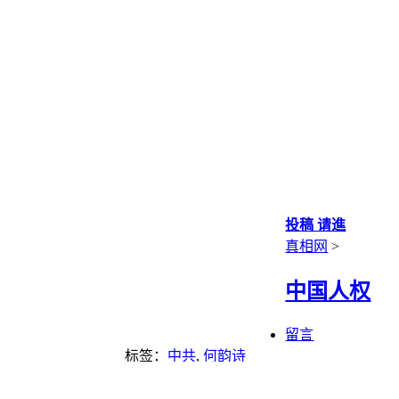
投稿 请進
真相网
>
中国人权
留言
标签：
中共
,
何韵诗