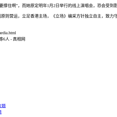
要撑住啊”，而她原定明年1月2日举行的线上演唱会，恐会受到
、以不牟利原则营运，立足香港主场，《立场》编采方针独立自主，致力
edia.html
人 - 真相网
题