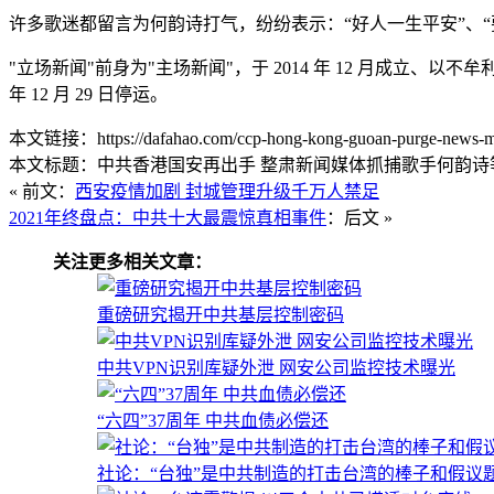
许多歌迷都留言为何韵诗打气，纷纷表示：“好人一生平安”、“
"立场新闻"前身为"主场新闻"，于 2014 年 12 月成立
年 12 月 29 日停运。
本文链接：https://dafahao.com/ccp-hong-kong-guoan-purge-news-m
本文标题：中共香港国安再出手 整肃新闻媒体抓捕歌手何韵诗等6
« 前文：
西安疫情加剧 封城管理升级千万人禁足
2021年终盘点：中共十大最震惊真相事件
：后文 »
关注更多相关文章：
重磅研究揭开中共基层控制密码
中共VPN识别库疑外泄 网安公司监控技术曝光
“六四”37周年 中共血债必偿还
社论：“台独”是中共制造的打击台湾的棒子和假议