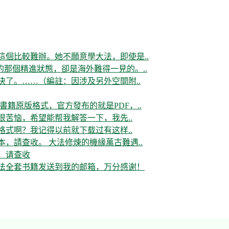
這個比較難辦。她不願意學大法，即使是..
那個精進狀態，卻是海外難得一見的。..
决了。……（編註：因涉及另外空間附..
書籍原版格式，官方發布的就是PDF，..
很苦恼，希望能帮我解答一下，我先..
格式啊？我记得以前就下载过有这样..
，請查收。 大法修煉的機緣萬古難遇..
，请查收
大法全套书籍发送到我的邮箱，万分感谢！