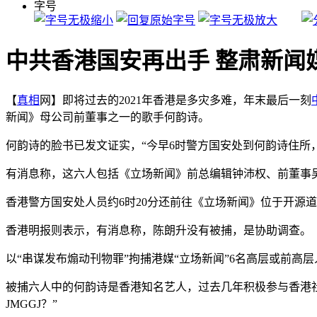
字号
中共香港国安再出手 整肃新闻
【
真相
网】即将过去的2021年香港是多灾多难，年末最后一刻
新闻》母公司前董事之一的歌手何韵诗。
何韵诗的脸书已发文证实，“今早6时警方国安处到何韵诗住所
有消息称，这六人包括《立场新闻》前总编辑钟沛权、前董事
香港警方国安处人员约6时20分还前往《立场新闻》位于开源
香港明报则表示，有消息称，陈朗升没有被捕，是协助调查。
以“串谋发布煽动刊物罪”拘捕港媒“立场新闻”6名高层或前
被捕六人中的何韵诗是香港知名艺人，过去几年积极参与香港社会
JMGGJ？”