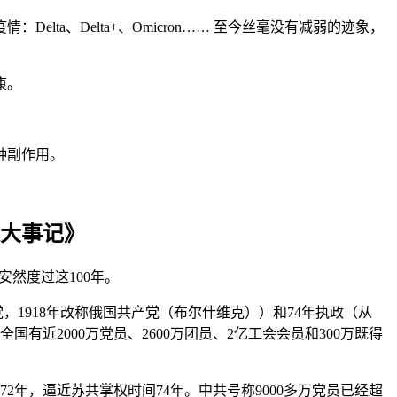
ta、Delta+、Omicron…… 至今丝毫没有减弱的迹象，
康。
种副作用。
史大事记》
安然度过这100年。
，1918年改称俄国共产党（布尔什维克））和74年执政（从
国有近2000万党员、2600万团员、2亿工会会员和300万既得
已经72年，逼近苏共掌权时间74年。中共号称9000多万党员已经超