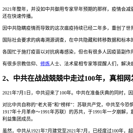
2021年整年，并没如中共御用专家早年预期的那样，疫情会减弱或
还在快速传播。
因中共隐瞒疫情而导致的这次瘟疫持续已经二年多，重创了世
国际社会要求的病毒溯源调查，在中共隐藏和转移数据和标本
各国忙于施打疫苗以对抗病毒感染，但也有很多人因疫苗副作
有很多宗教信仰、
修炼
人士、法术星相专家等提醒人们，解决
2、中共在战战兢兢中走过100年，真相
2021年7月1日，中共迎来了100年。中共在准备庆典的同时
对比中共自称的“老大哥”和“榜样”：苏联共产党，中共至今恐惧
1917年十月革命～1991年苏联）的苏共，于1991年一夕崩解
利益集团成员。
虽然，中共从1921年7月建党至2021年7月，已经度过100年，