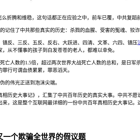
共怎么折腾和维稳，这句话都正在应验之中，前车已覆，中共复蹈
深的记住了中共那些真实的历史：杀戮的血腥、受害的冤魂、狡
、镇反、三反、五反、反右、大跃进、四清、文革、六四、镇压
家，从不懂事的孩子到白发苍苍的老人，都难以幸免。
死亡人数的1.5倍，超过两次世界大战死亡人数的总和，是日军杀
的罪行可谓血债累累，罪恶滔天。
虚伪的伟光正送到泡沫尖端。
真相历史大事记》，汇集了中共百年历史的真实大事。中共不愿
出来，这是整个互联网最详细的一份中共百年真相历史大事记。
。
又一个欺骗全世界的假议题