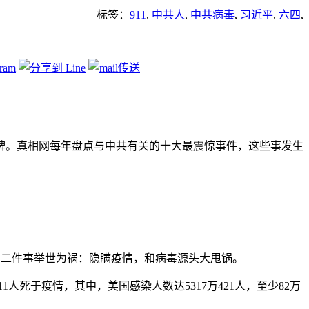
标签：
911
,
中共人
,
中共病毒
,
习近平
,
六四
,
共产党
,
无神论
,
武汉肺炎
,
民俗
,
瘟疫
,
禁忌
,
邪教
牌。真相网每年盘点与中共有关的十大最震惊事件，这些事发生
的二件事举世为祸：隐瞒疫情，和病毒源头大甩锅。
11人死于疫情，其中，美国感染人数达5317万421人，至少82万