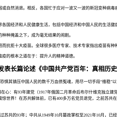
自然消退。相反，各国忙于应对一波又一波的新冠变种病毒疫情：Del
界各国经济和人民健康生活，包括中国经济和中国人民的生活健
的种种掩盖之下，成为毫无结果的闹剧。
用而抗拒十大疫苗。全球很多医疗专家、技术专家指出疫苗有种
瘟疫的根本之道在于：提升人的精神道德。
网发表长篇论述《中国共产党百年：真相历
，因恐惧其镇压中国人民的数千万血债冤魂，用尽一切手段“维稳”以
在心：有93年建党（1917年俄国二月革命后布尔什维克独立建党
，震惊世界！在苏共解体前，已有400多万名党员退党，之前苏共在全
超过苏共的93年；中共从1949年10月篡政掌权至2021年10月，