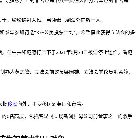
人士。最多被扣上的罪名也是中共一贯在大陆打击异己的罪名是：
人士，纷纷被判入狱。另通缉已到海外的数十人。
和参与参加初选“35+公民投票计划”，希望借此获得立法会的多
，在中共和港府打压下于2021年6月24日被迫停止运作。香港
志创办人黄之锋、立法会前议员梁国雄、立法会前议员毛孟静、
大批
移民
海外，主要移民到英国和台湾。
闻》的6名高层，包括曾是《立场新闻》母公司前董事之一的歌手