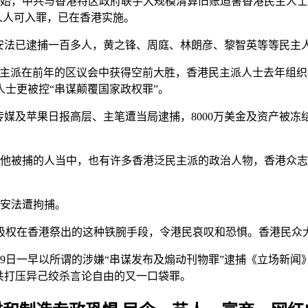
实施一开始，中共与香港特区政府联手大规模清算旧账迫害香港民主
人人可入罪，已在香港实施。
国安法已逮捕一百多人，黄之锋、周庭、林朗彦、黎智英等等民主
于民主派在前年的区议会中获得空前大胜，香港民主派人士去年组织
人士更被控“串谋颠覆国家政权罪”。
媒及苹果日报高层、主笔遭当局逮捕，8000万美金及资产被冻结
其他被捕的人当中，也有许多香港泛民主派的政治人物，香港众
国安法遭拘捕。
极权在香港祭出的这种铁腕手段，令港民哀叹和恐惧。香港民众
29日一早以所谓的涉嫌“串谋发布及煽动刊物罪”逮捕《立场新
共打压异己绞杀言论自由的又一口袋罪。