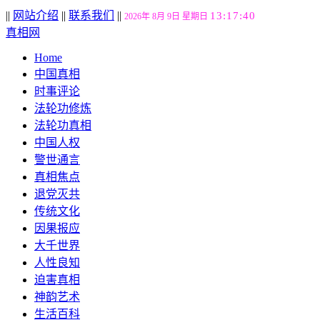
||
网站介绍
||
联系我们
||
13:17:41
2026年 8月 9日 星期日
真相网
Home
中国真相
时事评论
法轮功修炼
法轮功真相
中国人权
警世通言
真相焦点
退党灭共
传统文化
因果报应
大千世界
人性良知
迫害真相
神韵艺术
生活百科