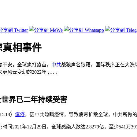
惊真相事件
焦虑不安，全球疯打疫苗，
中共
战狼声名狼藉，国际秩序正在大洗
风云变幻的2022年 ……
全世界已二年持续受害
-19）
瘟疫
，因中共隐瞒疫情，导致病毒扩散全球，中共所做
21年12月29日，全球感染人数达2.8279亿，至少541万39