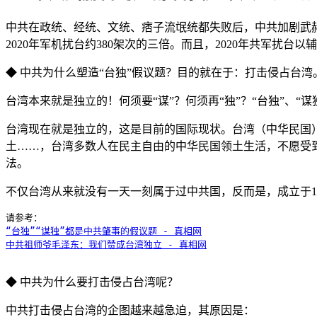
中共在政统、经统、文统、痞子流氓统都失败后，中共加剧武赫
2020年军机扰台约380架次的三倍。而且，2020年共军扰台以辅
◆ 中共为什么塑造“台独”假议题？目的就在于：打击侵占台湾
台湾本来就是独立的！何须要“谋”？何须再“独”？“台独”、“
台湾现在就是独立的，这是目前的国际现状。台湾（中华民国
土……，台湾多数人在民主自由的中华民国领土生活，不愿受
法。
不仅台湾从来就没有一天一刻属于过中共国，反而是，成立于19
“台独”“谋独”都是中共肇事的假议题 - 真相网
中共祖师爷毛泽东：我们赞成台湾独立 - 真相网
◆ 中共为什么要打击侵占台湾呢？
中共打击侵占台湾的企图越来越急迫，其原因是：