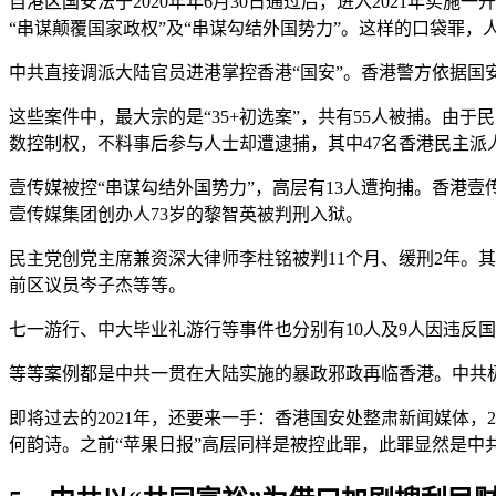
自港区国安法于2020年年6月30日通过后，进入2021年
“串谋颠覆国家政权”及“串谋勾结外国势力”。这样的口袋罪，
中共直接调派大陆官员进港掌控香港“国安”。香港警方依据
这些案件中，最大宗的是“35+初选案”，共有55人被捕。由
数控制权，不料事后参与人士却遭逮捕，其中47名香港民主派
壹传媒被控“串谋勾结外国势力”，高层有13人遭拘捕。香港壹传
壹传媒集团创办人73岁的黎智英被判刑入狱。
民主党创党主席兼资深大律师李柱铭被判11个月、缓刑2年。
前区议员岑子杰等等。
七一游行、中大毕业礼游行等事件也分别有10人及9人因违反
等等案例都是中共一贯在大陆实施的暴政邪政再临香港。中共
即将过去的2021年，还要来一手：香港国安处整肃新闻媒体，
何韵诗。之前“苹果日报”高层同样是被控此罪，此罪显然是中