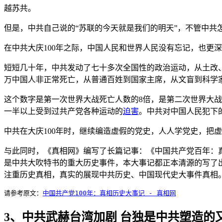
越苏共。
但是，中共自己说的“苏联的今天就是我们的明天”，不管中
在中共大庆100年之际，中国人民和世界人民没有忘记，也更
短短几十年，中共发动了七十多次全国性的政治运动，从土改
万中国人非正常死亡，从普通百姓到国家主席，从文盲到科学
这个数字是第一次世界大战死亡人数的8倍，是第二次世界大战
一半以上受到过共产党各种运动的
迫害
。中共对中国人民犯下
中共在大庆100年时，继续编造虚假的党史，人人学党史，把
与此同时，《真相网》编写了长篇记事：《中国共产党百年：
是中共大吹特书的重大历史事件，本大事记都正本清源的写了
注重历史真相，真实的展现中共历史、中国现代史大事件真相
请参考原文：
中国共产党100年：真相历史大事记 - 真相网
3、中共武赫台湾加剧 台独是中共塑造的