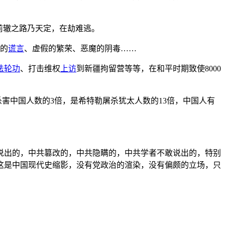
前辙之路乃天定，在劫难逃。
诈的
谎言
、虚假的繁荣、恶魔的阴毒……
法轮功
、打击维权
上访
到新疆拘留营等等，在和平时期致使8000
害中国人数的3倍，是希特勒屠杀犹太人数的13倍，中国人有
说出的，中共篡改的，中共隐瞒的，中共学者不敢说出的，特别
这是中国现代史缩影，没有党政治的渲染，没有偏颇的立场，只