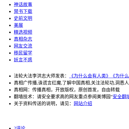
神话故事
禁书下载
史前文明
美展
精选视频
真相杂志
网友交流
移民留学
妖言不惑
法轮大法李洪志大师发表：
《为什么会有人类》
《为什么
真相广传播,诛谎言红魔,了解中国真相,关注法轮功,洞悉
真相网：传播真相，开放版权，原创首发，自由转载
翻墙技术：请安全要求高的网友重点参阅美博园“
安全翻
关于资料传送的说明，请见：
网站介绍
2评论