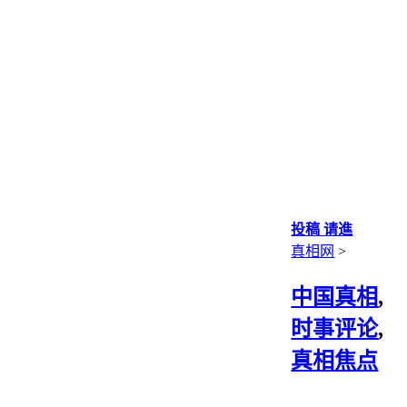
投稿 请進
真相网
>
中国真相
,
时事评论
,
真相焦点