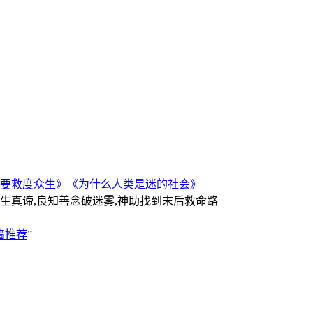
要救度众生》
《为什么人类是迷的社会》
人生真谛,良知善念破迷雾,神助找到末后救命路
墙推荐
”