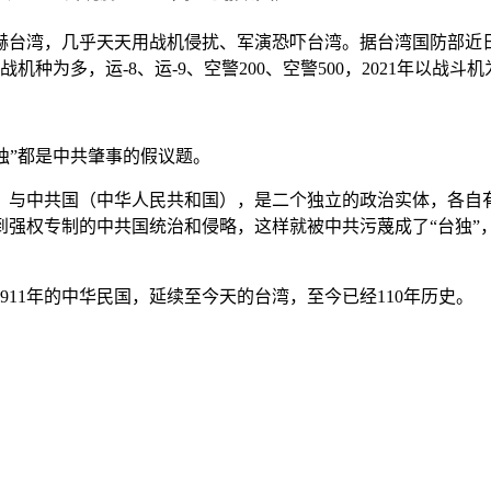
台湾，几乎天天用战机侵扰、军演恐吓台湾。据台湾国防部近日公
战机种为多，运-8、运-9、空警200、空警500，2021年以战
。
谋独”都是中共肇事的假议题。
）与中共国（中华人民共和国），是二个独立的政治实体，各自
到强权专制的中共国统治和侵略，这样就被中共污蔑成了“台独”
11年的中华民国，延续至今天的台湾，至今已经110年历史。