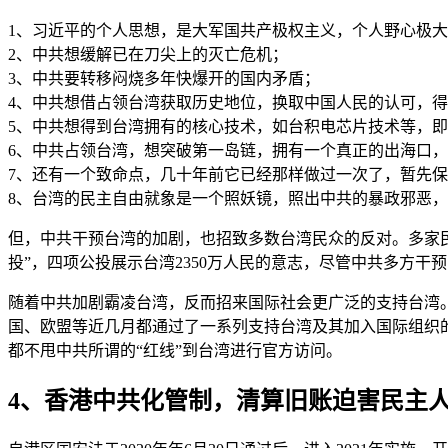
1、习近平的个人思想，是大军国共产极权主义，个人野心极
2、中共想缓解已在刀尖上的灭亡危机；
3、中共要转移闷烧多年快爆开的国内矛盾；
4、中共想借占领台湾获取历史地位，换取中国人民的认可，
5、中共想得到台湾拥有的核心技术，如台积电芯片技术等，
6、中共占领台湾，想突破第一岛链，拥有一个真正的出海口
7、还有一个致命点，几十年前它已经那样做过一次了，暂先
8、台湾的民主自由就象是一个照妖镜，照出中共的暴政邪恶
但，中共干预台湾的加剧，也招致多数台湾民众的反对。多家民
投”，四项公投展示台湾2350万人民的意志，尽管中共多方干
随着中共加剧霸凌台湾，反而招来国际社会更广泛的支持台湾
国、欧盟等近几月都通过了一系列支持台湾及其加入国际组织的
都不甩中共所谓的“红线”到台湾进行官方访问。
4、香港中共化管制，清算旧账迫害民主