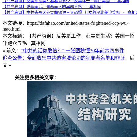
【共产哀讽】反美却投美？看看有多少〝反美斗士〞移民美国 - 真相网
【共产哀讽】说两面话、做两面人的卑鄙人格 - 真相网
【共产哀讽】中共头号大外宣胡锡进三大恐惧 儿女移民北美沦笑柄 - 真相
本文链接：https://dafahao.com/united-states-frightened-ccp-wu-
mao.html
本文标题：【共产哀讽】反美是工作，赴美是生活？美国一招
吓跑众五毛 - 真相网
« 前文：
“中共的话你敢信？” 一张图秒懂30年前六四事件
追查公告：全面收集中共迫害法轮功的犯罪者名单和罪证
：后
文 »
关注更多相关文章：