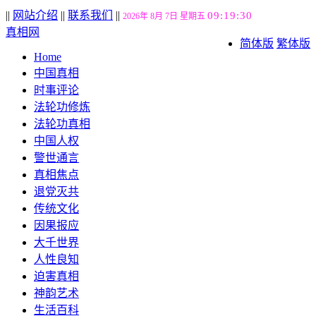
||
网站介绍
||
联系我们
||
09:19:31
2026年 8月 7日 星期五
真相网
简体版
繁体版
Home
中国真相
时事评论
法轮功修炼
法轮功真相
中国人权
警世通言
真相焦点
退党灭共
传统文化
因果报应
大千世界
人性良知
迫害真相
神韵艺术
生活百科