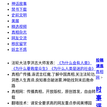
神话故事
禁书下载
史前文明
美展
精选视频
真相杂志
网友交流
移民留学
妖言不惑
投稿
法轮大法李洪志大师发表：
《为什么会有人类》
请進
《为什么要救度众生》
《为什么人类是迷的社会》
真相
真相广传播,诛谎言红魔,了解中国真相,关注法轮功,
网
>
洞悉人生真谛,良知善念破迷雾,神助找到末后救命
路
时
真相网：传播真相，开放版权，原创首发，自由转
事
载
翻墙技术：请安全要求高的网友重点参阅美博园
评