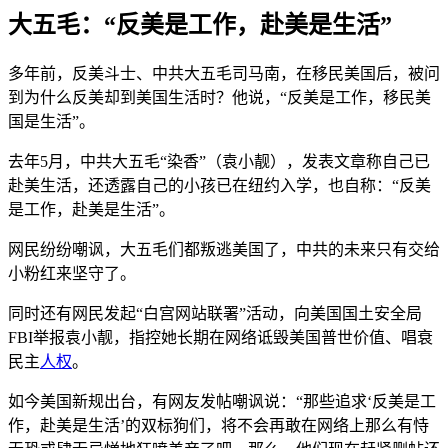
大五毛：“反美是工作，赴美是生活”
多年前，反美斗士、中共大五毛司马南，在移民美国后，被问
到为什么反美却到美国生活时？他说，“反美是工作，移民美
国是生活”。
去年5月，中共大五毛“染香”（袁小靓），发表文章称自己已
赴美生活，还透露自己的小孩已在纽约入学，也自称：“反美
是工作，赴美是生活”。
网民纷纷嘲讽，大五毛们都叛逃美国了，中共的未来只有交给
小粉红来坚守了。
同时还有网民发起“白宫网站联署”活动，向美国国土安全局
FBI举报袁小靓，指控她长期在网络诋毁美国普世价值、唱衰
民主
人权
。
如今美国新规出台，有网友发帖嘲讽说：“那些追求‘反美是工
作，赴美是生活’的双标狗们，将不会再敢在网络上那么有恃