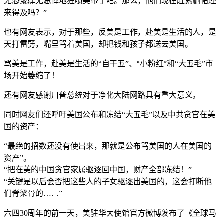
无恐或肆无忌惮地狂喷美帝了吧。那么，他们现在赶紧删帖还
来得及吗？”
也有网友表示，对于那些，反美是工作，赴美是生活的人，是
天打雷劈，嘴里骂着美国，却把钱和孩子都送去美国。
骂美是工作，赴美是生活的“自干五”、“小粉红”和“大五毛”市
场开始萎缩了！
还有网友感谢川普总统对于净化大陆网路具有重大意义。
同时网友们还呼吁美国公布和冻结“大五毛”以及中共贪官在美
国的资产：
“最绝的招数还没有使出来，那就是公布骂美国的人在美国的
资产”。
“把在美的中国贪官家属驱逐回中国，财产全部冻结！”
“关键是以后会否把这些人的子女驱逐出美国的，这会打断他
们脊梁骨的……”
六四30周年的前一天，美驻华大使馆官方微博发布了《全球马