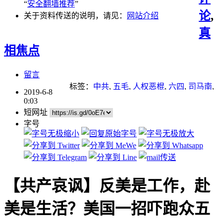
“
安全翻墙推荐
”
论
,
关于资料传送的说明，请见：
网站介绍
真
相焦点
留言
标签：
中共
,
五毛
,
人权恶棍
,
六四
,
司马南
,
2019-6-8
大外宣
,
小粉红
,
微信
,
战狼
,
移民
,
自干五
0:03
短网址
字号
【共产哀讽】反美是工作，赴
美是生活？美国一招吓跑众五