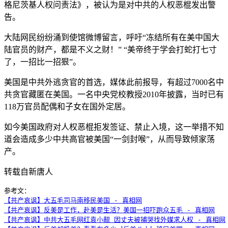
格尼茨基人权问责法》，被认为是对中共的人权恶棍发出警
告。
大陆网民纷纷涌到使馆微博留言，呼吁“冻结所有在美中国大
陆官员的财产，都是不义之财！” “美帝终于学会打蛇打七寸
了，一招比一招狠”。
美国是中共外逃贪官的首选，媒体此前报导，有超过7000名中
共贪官藏匿在美国。一名中央党校教授2010年披露，当时已有
118万官员配偶和子女在国外定居。
如今美国政府对人权恶棍拒发签证、禁止入境，这一举措不知
道会造成多少中共高官被美国“一剑封喉”，从而导致倾家荡
产。
转载自新唐人
【共产哀讽】大五毛司马南移民美国 - 真相网
【共产哀讽】反美是工作，赴美是生活？美国一招吓跑众五毛 - 真相网
【共产哀讽】中共大五毛网红袁小靓 因丈夫被捕哭找外媒求人权 - 真相网