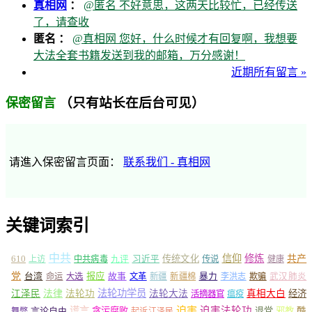
真相网
：
@匿名 不好意思，这两天比较忙，已经传送
了，请查收
匿名 ：
@真相网 您好，什么时候才有回复啊，我想要
大法全套书籍发送到我的邮箱，万分感谢！
近期所有留言 »
（只有站长在后台可见）
保密留言
请進入保密留言页面：
联系我们 - 真相网
关键词索引
中共
信仰
修炼
610
传统文化
共产
上访
中共病毒
九评
习近平
传说
健康
党
报应
台湾
命运
大选
故事
文革
新疆
新疆棉
暴力
李洪志
欺骗
武汉肺炎
法轮功学员
江泽民
法律
法轮功
法轮大法
真相大白
经济
活摘器官
瘟疫
谎言
迫害
迫害法轮功
言论自由
贪污腐败
退党
邪教
酷
舞弊
起诉江泽民