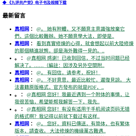
◆ 《九评共产党》电子书及视频下载
最新留言
真相网
：
@。 她有附體，又不願意主意識強放棄它
們，這個比較難辦。她不願意學大法，即使是..
真相网
：
看到真實修煉的心得，就會想起以前大陸修煉
的那個精進狀態，卻是海外難得一見的。..
。 ：
@真相网 感谢！已收到回信，不过当时问题已经
解决了。……（編註：因涉及另外空間附..
真相网
：
@。 有回信，请参考，祝好！
真相网
：
@。 不好意思，最近比較忙，遲復見諒。 大
法書籍原版格式，官方發布的就是PDF，..
。 ：
@真相网 您好！我最近遇到一个附体的事情，让
我很苦恼，希望能帮我解答一下，我先..
。 ：
@真相网 您好！有没有适用于手机阅读页码无错
的格式啊？我记得以前就下载过有这样..
真相网
：
@。 您好，資料已傳送，有简体，也有繁体
版本，請查收。 大法修煉的機緣萬古難遇..