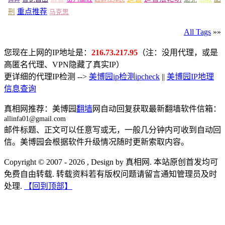
重点推荐
刑
马克思
All Tags
»»
您现在上网的IP地址是：
216.73.217.95
（注：没用代理，或是
高匿名代理、VPN隐藏了真实IP）
更详细的代理IP检测 -->
美博园ip检测ipcheck
||
美博园IP地理
信息查询
真相网推荐：美博园
翻墙
网自动回复获取最新翻墙软件信箱：
allinfa01@gmail.com
邮件标题、正文可以任意写或无，一般几分钟内可收到自动回
信。美博园会根据软件升级情况随时更新索取内容。
Copyright © 2007 - 2026 , Design by 真相网. 本站原创首发均可
免费自由转载. 转载资料若有版权问题请留言通知管理员及时
处理.
【回到顶部】