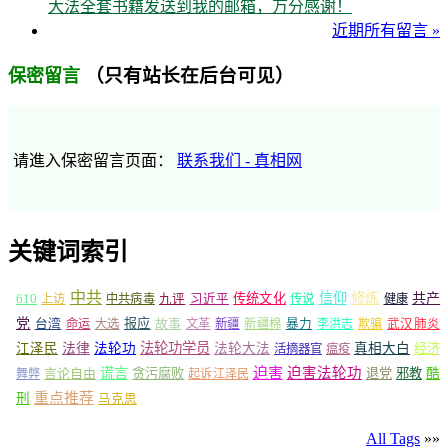
大法全套书籍发送到我的邮箱，万分感谢！
近期所有留言 »
（只有站长在后台可见）
保密留言
请進入保密留言页面：
联系我们 - 真相网
关键词索引
中共
信仰
修炼
610
传统文化
共产
上访
中共病毒
九评
习近平
传说
健康
党
报应
台湾
命运
大选
故事
文革
新疆
新疆棉
暴力
李洪志
欺骗
武汉肺炎
法轮功学员
江泽民
法律
法轮功
法轮大法
真相大白
经济
活摘器官
瘟疫
谎言
迫害
迫害法轮功
言论自由
贪污腐败
退党
邪教
酷
舞弊
起诉江泽民
重点推荐
刑
马克思
All Tags
»»