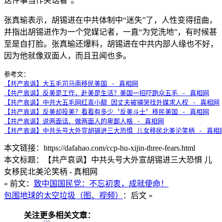
这件事当作笑话看”。
张真瑜表示，胡锡进在中共体制中“迷失”了，人性变得扭曲，
并指出胡锡进作为一个党媒记者，一直“为党洗地”，有时候甚
至是自打脸。张真瑜还爆料，胡锡进在中共内部人缘也不好，
因为他就像双面人，而且丑闻也多。
【共产哀讽】大五毛司马南移民美国 - 真相网
【共产哀讽】反美是工作，赴美是生活？美国一招吓跑众五毛 - 真相网
【共产哀讽】中共大五毛网红袁小靓 因丈夫被捕哭找外媒求人权 - 真相网
【共产哀讽】反美却投美？看看有多少〝反美斗士〞移民美国 - 真相网
【共产哀讽】说两面话、做两面人的卑鄙人格 - 真相网
【共产哀讽】中共头号大外宣胡锡进三大恐惧 儿女移民北美沦笑柄 - 真相
本文链接：https://dafahao.com/ccp-hu-xijin-three-fears.html
本文标题：【共产哀讽】中共头号大外宣胡锡进三大恐惧 儿
女移民北美沦笑柄 - 真相网
« 前文：
致中国国民党：不忘初衷，成就使命！
包围地球的太空垃圾（图、视频）
：后文 »
关注更多相关文章：