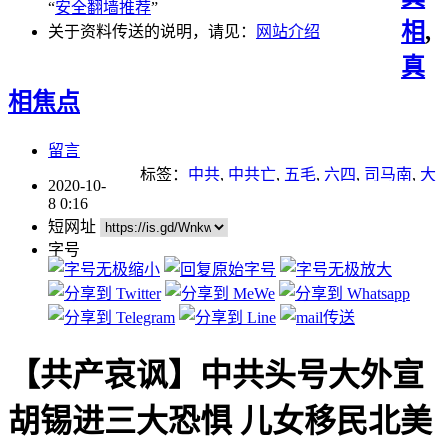
“
安全翻墙推荐
”
相
,
关于资料传送的说明，请见：
网站介绍
真
相焦点
留言
标签：
中共
,
中共亡
,
五毛
,
六四
,
司马南
,
大
2020-10-
外宣
,
小粉红
,
战狼
,
特务
,
移民
,
迫害
8 0:16
短网址
字号
【共产哀讽】中共头号大外宣
胡锡进三大恐惧 儿女移民北美