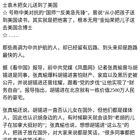
士袁木把女儿送到了美国
☆ 号称中美对抗的“国师”“反美急先锋”，曾说“从小把孩子送
到美国读书，其实就是把他害了，根本无用”金灿荣把儿子送
去美国念博士
☆ ……
那些高调为中共护航的人，却已经留有后路、到头来却是跑路
最快的人。
据《看中国》报导，前中共党媒《凤凰网》记者张真瑜曾与胡
锡进是同事，张真瑜爆料胡锡进害怕财产、家庭以及黑历史被
公开，并说胡锡进还曾炫耀，跟着“党的步伐”让他实现了“财
务自由”。报导指出，胡锡进在北京就有一栋价值2500万人民
币的豪宅。
张真瑜还说，胡锡进一直否认儿女在国外，但他们都是媒体
人，因此也认识胡身边的人，有时候聊天就会谈到“老胡的儿
子在加拿大挺好的”；张真瑜也说，想想胡锡进“这么左”的
人，把孩子放在国外，对大家来说都是笑话，“很多同事都把