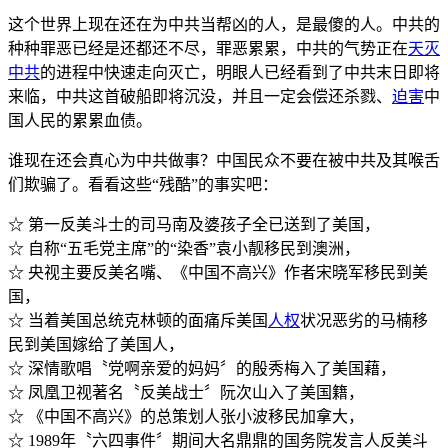
这个世界上现在还在为中共当帮凶的人，是最傻的人。中共的
种种罪恶已经是还都还不尽，罪恶累累，中共的气势正在
天灭
中共
的进程中快速走向灭亡，明眼人已经看到了中共末日即将
来临，中共这首破船即将沉没，并且一定会偿还杀戮、
迫害
中
国人民的累累血债。
谁现在还会真心为中共做事？中国民众不要在被中共及其喉舌
们欺骗了。看看这些“残酷”的事实吧：
☆ 第一反美斗士的司马南及婆孩子全已送到了美国，
☆ 自称“五毛党主席”的“染香”袁小靓移民到澳洲，
☆ 央视主要反美名嘴、《中国不高兴》作者宋晓军移民到美
国，
☆ 当着美国总统克林顿的面痛斥美国
人权
状况恶劣的马楠移
民到美国嫁给了美国人，
☆ 深情歌唱〝党啊亲爱的妈妈〞的殷秀梅入了美国藉，
☆ 凤凰卫视著名〝反美战士〞阮次山入了美国籍，
☆ 《中国不高兴》的总策划人张小波移民加拿大，
☆ 1989年〝六四事件〞期间大名鼎鼎的国务院发言人反美斗