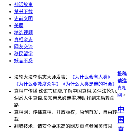
神话故事
禁书下载
史前文明
美展
精选视频
真相杂志
网友交流
移民留学
妖言不惑
投稿
法轮大法李洪志大师发表：
《为什么会有人类》
请進
《为什么要救度众生》
《为什么人类是迷的社会》
真相
真相广传播,诛谎言红魔,了解中国真相,关注法轮功,
网
>
洞悉人生真谛,良知善念破迷雾,神助找到末后救命
路
中
真相网：传播真相，开放版权，原创首发，自由转
国
载
翻墙技术：请安全要求高的网友重点参阅美博园
真