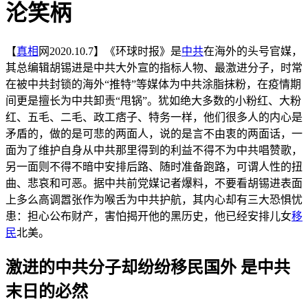
沦笑柄
【
真相
网2020.10.7】《环球时报》是
中共
在海外的头号官媒，
其总编辑胡锡进是中共大外宣的指标人物、最激进分子，时常
在被中共封锁的海外“推特”等媒体为中共涂脂抹粉，在疫情期
间更是擅长为中共卸责“甩锅”。犹如绝大多数的小粉红、大粉
红、五毛、二毛、政工痞子、特务一样，他们很多人的内心是
矛盾的，做的是可悲的两面人，说的是言不由衷的两面话，一
面为了维护自身从中共那里得到的利益不得不为中共唱赞歌，
另一面则不得不暗中安排后路、随时准备跑路，可谓人性的扭
曲、悲哀和可恶。据中共前党媒记者爆料，不要看胡锡进表面
上多么高调嚣张作为喉舌为中共护航，其内心却有三大恐惧忧
患：担心公布财产，害怕揭开他的黑历史，他已经安排儿女
移
民
北美。
激进的中共分子却纷纷移民国外 是中共
末日的必然