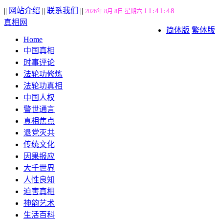
||
网站介绍
||
联系我们
||
11:41:49
2026年 8月 8日 星期六
真相网
简体版
繁体版
Home
中国真相
时事评论
法轮功修炼
法轮功真相
中国人权
警世通言
真相焦点
退党灭共
传统文化
因果报应
大千世界
人性良知
迫害真相
神韵艺术
生活百科