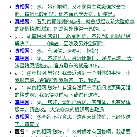
真相网
：
@。 她有附體，又不願意主意識強放棄它
們，這個比較難辦。她不願意學大法，即使是..
真相网
：
看到真實修煉的心得，就會想起以前大陸修煉
的那個精進狀態，卻是海外難得一見的。..
。 ：
@真相网 感谢！已收到回信，不过当时问题已经
解决了。……（編註：因涉及另外空間附..
真相网
：
@。 有回信，请参考，祝好！
真相网
：
@。 不好意思，最近比較忙，遲復見諒。 大
法書籍原版格式，官方發布的就是PDF，..
。 ：
@真相网 您好！我最近遇到一个附体的事情，让
我很苦恼，希望能帮我解答一下，我先..
。 ：
@真相网 您好！有没有适用于手机阅读页码无错
的格式啊？我记得以前就下载过有这样..
真相网
：
@。 您好，資料已傳送，有简体，也有繁体
版本，請查收。 大法修煉的機緣萬古難遇..
真相网
：
@匿名 不好意思，这两天比较忙，已经传送
了，请查收
匿名 ：
@真相网 您好，什么时候才有回复啊，我想要