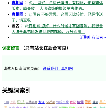
真相网
：
@。 您好，資料已傳送，有简体，也有繁体
版本，請查收。 大法修煉的機緣萬古難遇..
真相网
：
@匿名 不好意思，这两天比较忙，已经传送
了，请查收
匿名 ：
@真相网 您好，什么时候才有回复啊，我想要
大法全套书籍发送到我的邮箱，万分感谢！
近期所有留言 »
（只有站长在后台可见）
保密留言
请進入保密留言页面：
联系我们 - 真相网
关键词索引
中共
信仰
修炼
610
传统文化
共产
上访
中共病毒
九评
习近平
传说
健康