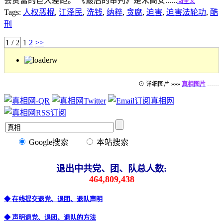
会贫富的巨大差距。 《最后的审判》是米高安......
阅全文
Tags:
人权恶棍
,
江泽民
,
洗钱
,
纳粹
,
贪腐
,
迫害
,
迫害法轮功
,
酷
刑
1 / 2
1
2
>>
⊙ 详细图片 »»»
真相图片
……
Google搜索
本站搜索
退出中共党、团、队总人数:
464,809,438
◆ 在线提交退党、退团、退队声明
◆ 声明退党、退团、退队的方法