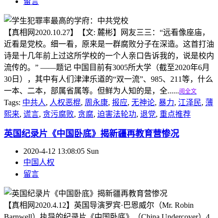
留言
【真相网2020.10.27】【文: 麓彬】网友三三：“远看像座庙，
近看是党校。细一看，原来是一群腐败分子在深造。这首打油
诗是十几年前上过这所学校的一个人亲口告诉我的，说是校内
流传的。” ——题记 中国目前有3005所大学（截至2020年6月
30日），其中有人们津津乐道的“双一流”、985、211等，什么
一本、二本，部属省属等。但鲜为人知的是，全......
阅全文
Tags:
中共人
,
人权恶棍
,
周永康
,
报应
,
无神论
,
暴力
,
江泽民
,
薄
熙来
,
谎言
,
贪污腐败
,
贪腐
,
迫害法轮功
,
退党
,
重点推荐
英国纪录片《中国卧底》揭新疆再教育营惨况
2020-4-12 13:08:05 Sun
中国人权
留言
【真相网2020.4.12】英国导演罗宾·巴恩威尔（Mr. Robin
Barnwell）执导的纪录片《中国卧底》（China Undercover）4