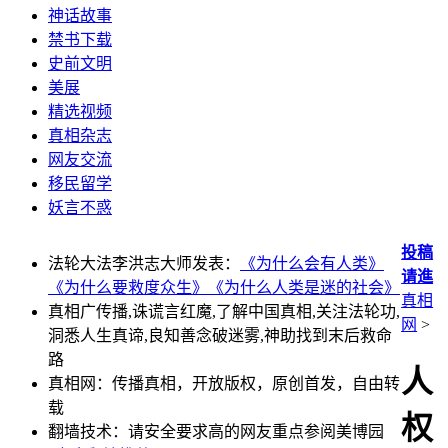
神话故事
禁书下载
史前文明
美展
精选视频
真相杂志
网友交流
移民留学
妖言不惑
投稿
法轮大法李洪志大师发表：
《为什么会有人类》
请進
《为什么要救度众生》
《为什么人类是迷的社会》
真相
真相广传播,诛谎言红魔,了解中国真相,关注法轮功,
网
>
洞悉人生真谛,良知善念破迷雾,神助找到末后救命
路
人
真相网：传播真相，开放版权，原创首发，自由转
载
权
翻墙技术：请安全要求高的网友重点参阅美博园