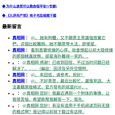
◆ 为什么退党可以救命保平安?(专题)
◆ 《九评共产党》电子书及视频下载
最新留言
真相网
：
@。 她有附體，又不願意主意識強放棄它
們，這個比較難辦。她不願意學大法，即使是..
真相网
：
看到真實修煉的心得，就會想起以前大陸修煉
的那個精進狀態，卻是海外難得一見的。..
。 ：
@真相网 感谢！已收到回信，不过当时问题已经
解决了。……（編註：因涉及另外空間附..
真相网
：
@。 有回信，请参考，祝好！
真相网
：
@。 不好意思，最近比較忙，遲復見諒。 大
法書籍原版格式，官方發布的就是PDF，..
。 ：
@真相网 您好！我最近遇到一个附体的事情，让
我很苦恼，希望能帮我解答一下，我先..
。 ：
@真相网 您好！有没有适用于手机阅读页码无错
的格式啊？我记得以前就下载过有这样..