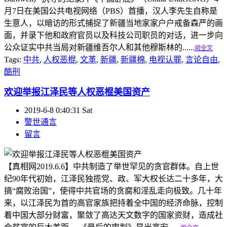
月7日在美国公共电视网络（PBS）首播，汉人李先生自称是
生意人，以暗访的形式捕捉了新疆当地家家户户戒备森严的画
面，并录下他和政府官员以及科技公司职员的对话，进一步向
公众证实中共当局对新疆维吾尔人和其他穆斯林的......
阅全文
Tags:
中共
,
人权恶棍
,
文革
,
新疆
,
新疆棉
,
电视认罪
,
言论自由
,
酷刑
欢迎举报江泽民等人权恶棍美国资产
2019-6-8 0:40:31 Sat
警世通言
留言
【真相网2019.6.6】中共制造了举世罕见的贪官群体。自上世
纪90年代初始，江泽民独揽党、政、军大权长达二十多年，大
搞“腐败治国”，使得中共官场的贪腐和淫乱走向极致。几十年
来，以江泽民为首的高官家族把持着全中国的经济命脉，控制
着中国大部分财富，聚敛了高达天文数字的国家资财，造成社