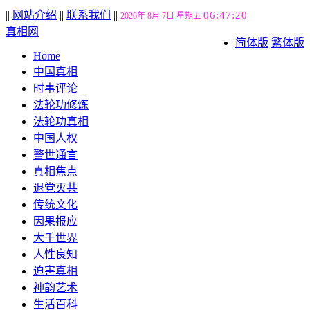
||
网站介绍
||
联系我们
||
06:47:20
2026年 8月 7日 星期五
真相网
简体版
繁体版
Home
中国真相
时事评论
法轮功修炼
法轮功真相
中国人权
警世通言
真相焦点
退党灭共
传统文化
因果报应
大千世界
人性良知
迫害真相
神韵艺术
生活百科