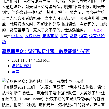
【真相网】“善恶有报是天理”，可是，太多的时候人们看到坏
人逍遥法外，对天理不免有些气馁。明知“不是不报，时候未
到”，仍会感到一种无助。其实，报与不报之间，恰恰是留给
当事人与旁观者的机会。当事人可回头是岸，旁观者能引以为
戒。就算报应来时，看起来也好像事出偶然。有病死的，自杀
的，贪腐坐牢的，家人子女不幸的，仕途遇挫的，......
阅全文
Tags:
中共人
,
人权恶棍
,
善恶有报
,
报应
,
贪腐
,
迫害
,
迫害法轮
功
慕尼黑民众：游行队伍壮观 散发能量与光芒
2021-11-8 14:41:53 Mon
法轮功真相
留言
【真相网2021.11.8】（来源：明慧网）“我本想去购物，偶尔
从卡尔斯广场经过，就看到了这个游行队伍，太美妙了！”让
伯恩先生（Daniel Böhm）赞叹不已的正是法轮功学员的游行
队伍。他说：“壮观，这种光芒，这种感受到的能量，难以置