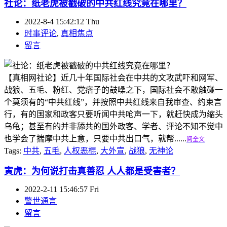
社论：纸老虎被戳破的中共红线究竟在哪里？
2022-8-4 15:42:12 Thu
时事评论
,
真相焦点
留言
【真相网社论】近几十年国际社会在中共的文攻武吓和网军、
战狼、五毛、粉红、党痞子的鼓噪之下，国际社会不敢触碰一
个莫须有的“中共红线”，并按照中共红线来自我审查、约束言
行，有的国家和政客只要听闻中共呛声一下，就赶快成为缩头
乌龟；甚至有的并非舔共的国外政客、学者、评论不知不觉中
也学会了揣摩中共上意，只要中共出口气，就帮......
阅全文
Tags:
中共
,
五毛
,
人权恶棍
,
大外宣
,
战狼
,
无神论
寅虎：为何说打击真善忍 人人都是受害者？
2022-2-11 15:46:57 Fri
警世通言
留言