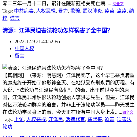
零二三年一月十二日，累计在院新冠相关死亡病......
阅全文
Tags:
中共病毒
,
人权恶棍
,
暴力
,
欺骗
,
武汉肺炎
,
疫苗
,
瘟疫
,
纳
粹
,
谎言
清源：江泽民迫害法轮功怎样祸害了全中国？
2022-12-9 21:40:52 Fri
中国人权
留言
【真相网】（来源：明慧网）江泽民死了，这个早已恶贯满盈
的魔鬼终于开始了他形神全灭、在地狱受永刑永罚的历程。有
人说，“法轮功与江泽民有私仇”，的确，出于前世今生的原
因，江泽民非常妒恨法轮功创始人李洪志先生，但是，江泽民
对亿万法轮功群众的迫害，并非止于法轮功学员——昨天发生
在法轮功学员身上的事，今天正在所有中国人身上发......
阅全文
Tags:
上访
,
人权恶棍
,
江泽民
,
活摘器官
,
薄熙来
,
迫害
,
迫害法
轮功