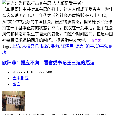
【真相网】中共对真善忍的打击，让人人都成了受害者。为什
么这么说呢？ 1.八十年代之后的社会矛盾掠影 在八十年代，
从“文革”中复苏的中国社会，虽然物质贫乏，但道德水平还维
持在一个基本正常的状态；然而，仅仅在十余年后，整个社会
风气和状态却发生了巨大的变化。而这个时间区间，正是中国
社会最渴求道德回升的时间。 据香港中文大学......
阅全文
Tags:
上访
,
人权恶棍
,
抗议
,
暴力
,
江泽民
,
谎言
,
迫害
,
迫害法轮
功
欧阳非：报应不爽 看省委书记王三运的厄运
2022-1-16 16:53:27 Sun
因果报应
留言