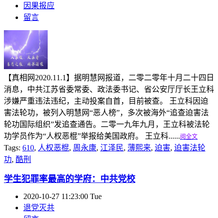
因果报应
留言
【真相网2020.11.1】据明慧网报道，二零二零年十月二十四日
消息，中共江苏省委常委、政法委书记、省公安厅厅长王立科
涉嫌严重违法违纪，主动投案自首，目前被查。 王立科因迫
害法轮功，被列入明慧网“恶人榜”，多次被海外“追查迫害法
轮功国际组织”发追查通告。二零一九年九月，王立科被法轮
功学员作为“人权恶棍”举报给美国政府。 王立科......
阅全文
Tags:
610
,
人权恶棍
,
周永康
,
江泽民
,
薄熙来
,
迫害
,
迫害法轮
功
,
酷刑
学生犯罪率最高的学府：中共党校
2020-10-27 11:23:00 Tue
退党灭共