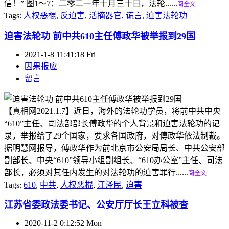
信！” 图1～7：二零二一年十月三十日，法轮......
阅全文
Tags:
人权恶棍
,
反迫害
,
活摘器官
,
谎言
,
迫害法轮功
迫害法轮功 前中共610主任傅政华被举报到29国
2021-1-8 11:41:18 Fri
因果报应
留言
【真相网2021.1.7】近日，海外的法轮功学员，将前中共中央
“610”主任、司法部部长傅政华的个人背景和迫害法轮功的记
录，举报给了29个国家，要求各国政府，对傅政华依法制裁。
据明慧网报导，傅政华作为前北京市公安局局长、中共公安部
副部长、中央“610”领导小组副组长、“610办公室”主任、司法
部长，必须对其任内发生的对法轮功的迫害罪行......
阅全文
Tags:
610
,
中共
,
人权恶棍
,
江泽民
,
迫害
江苏省委政法委书记、公安厅厅长王立科被查
2020-11-2 0:12:52 Mon