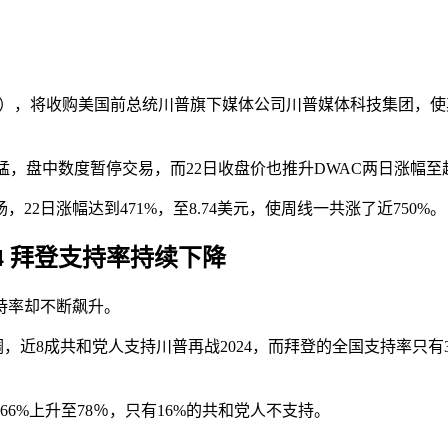
AC），将收购美国前总统川普旗下媒体公司川普媒体科技集团，
涨势太猛，盘中数度暂停交易，而22日收盘价也推升DWAC两日涨幅至超
，22日涨幅达到471%，至8.74美元，使周线一共涨了近750%。
4 拜登支持率持续下降
持率却不断飙升。
9日公布最新民调，近8成共和党人支持川普再战2024，而拜登的全国
6%上升至78％，只有16%的共和党人不支持。