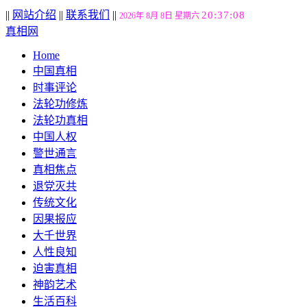
||
网站介绍
||
联系我们
||
20:37:09
2026年 8月 8日 星期六
真相网
Home
中国真相
时事评论
法轮功修炼
法轮功真相
中国人权
警世通言
真相焦点
退党灭共
传统文化
因果报应
大千世界
人性良知
迫害真相
神韵艺术
生活百科