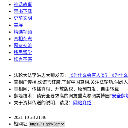
神话故事
禁书下载
史前文明
美展
精选视频
真相杂志
网友交流
移民留学
妖言不惑
法轮大法李洪志大师发表：
《为什么会有人类》
《为什么
真相广传播,诛谎言红魔,了解中国真相,关注法轮功,洞悉
真相网：传播真相，开放版权，原创首发，自由转载
翻墙技术：请安全要求高的网友重点参阅美博园“
安全翻
关于资料传送的说明，请见：
网站介绍
2021-10-23 21:46
短网址