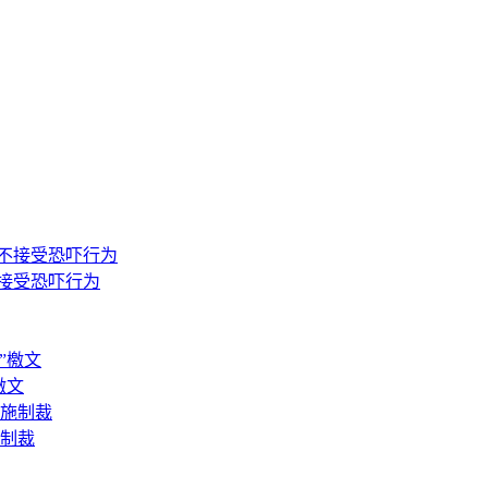
接受恐吓行为
檄文
施制裁