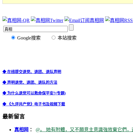
Google搜索
本站搜索
◆ 在线提交退党、退团、退队声明
◆ 声明退党、退团、退队的方法
◆ 为什么退党可以救命保平安?(专题)
◆ 《九评共产党》电子书及视频下载
最新留言
真相网
：
@。 她有附體，又不願意主意識強放棄它們，