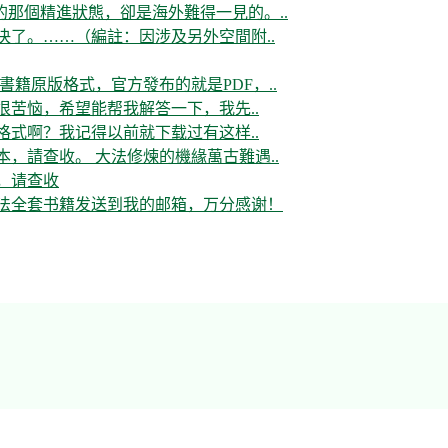
那個精進狀態，卻是海外難得一見的。..
决了。……（編註：因涉及另外空間附..
書籍原版格式，官方發布的就是PDF，..
很苦恼，希望能帮我解答一下，我先..
格式啊？我记得以前就下载过有这样..
，請查收。 大法修煉的機緣萬古難遇..
，请查收
大法全套书籍发送到我的邮箱，万分感谢！