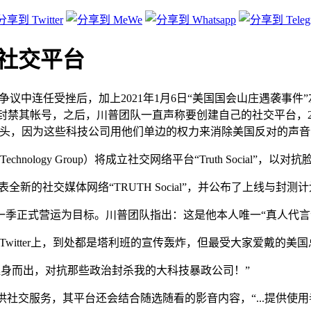
立新社交平台
选舞弊”争议中连任受挫后，加上2021年1月6日“美国国会山庄遇
ube等相继封禁其帐号，之后，川普团队一直声称要创建自己的社交平台，20
头，因为这些科技公司用他们单边的权力来消除美国反对的声音
echnology Group）将成立社交网络平台“Truth Social”
新的社交媒体网络“TRUTH Social”，并公布了上线与封测
第一季正式营运为目标。川普团队指出：这是他本人唯一“真人代
witter上，到处都是塔利班的宣传轰炸，但最受大家爱戴的美
为了挺身而出，对抗那些政治封杀我的大科技暴政公司！”
仅只提供社交服务，其平台还会结合随选随看的影音内容，“...提