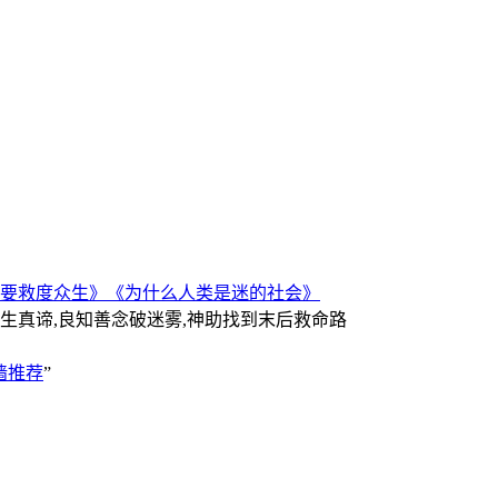
要救度众生》
《为什么人类是迷的社会》
人生真谛,良知善念破迷雾,神助找到末后救命路
墙推荐
”