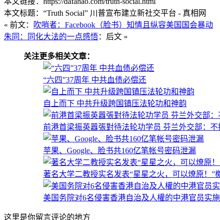
本文链接：https://dafahao.com/truth-social.html
本文标题：“Truth Social” 川普宣布建立新社交平台 - 真相网
« 前文：
吹哨者：Facebook（脸书）知情且纵容美国国会暴动
朱同：同化大法的一点感悟
：后文 »
关注更多相关文章：
“六四”37周年 中共血债必偿还
自上而下 中共升级跨国镇压法轮功和神韵
前港首梁振英囂張對待法轮功学员 芬兰外交部：不
苹果、Google、脸书共160亿笔帐号密码泄漏
著名大学二教授实名发表“星星之火，可以燎原！”
美国务院对6名侵害香港自治及人權的中港官员实
这里是你留言评论的地方