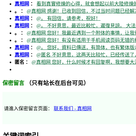
真相网
：
看到真實修煉的心得，就會想起以前大陸修煉的
。 ：
@真相网 感谢！已收到回信，不过当时问题已经解
真相网
：
@。 有回信，请参考，祝好！
真相网
：
@。 不好意思，最近比較忙，遲復見諒。 大法
。 ：
@真相网 您好！我最近遇到一个附体的事情，让我
。 ：
@真相网 您好！有没有适用于手机阅读页码无错的
真相网
：
@。 您好，資料已傳送，有简体，也有繁体版本
真相网
：
@匿名 不好意思，这两天比较忙，已经传送了
匿名 ：
@真相网 您好，什么时候才有回复啊，我想要
（只有站长在后台可见）
保密留言
请進入保密留言页面：
联系我们 - 真相网