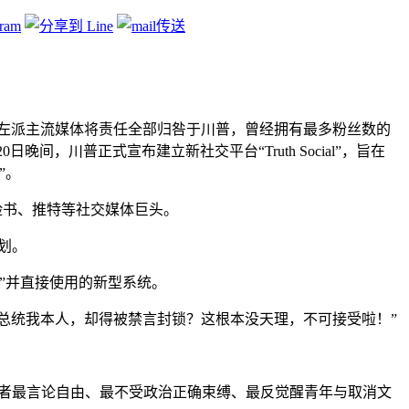
袭事件”左派主流媒体将责任全部归咎于川普，曾经拥有最多粉丝数的
日晚间，川普正式宣布建立新社交平台“Truth Social”，旨在
”。
，以对抗脸书、推特等社交媒体巨头。
计划。
言”并直接使用的新型系统。
国总统我本人，却得被禁言封锁？这根本没天理，不可接受啦！”
供使用者最言论自由、最不受政治正确束缚、最反觉醒青年与取消文