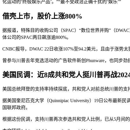
化运动的‘终极娱乐产品’。”“最不受政治正确干扰的‘娱乐’”
借壳上市，股价上涨800%
据报道，特殊目的收购公司（SPAC）“数位世界并购”（DW
体公司的SPAC两日飙涨逾800%。
CNBC报导，DWAC 22日收涨107%至94.2美元，且由于
曾参与川普去年竞选活动的广告软件新创Phunware，也同步劲扬
美国民调：近8成共和党人挺川普再战202
美国总统拜登的支持率持续探底，共和党人对前总统川普的支
据美国奎尼匹克大学（Quinnipiac University）1
国联邦政府。
根据这份民调，支持川普再次参选共和党人比例，已从5月间的6