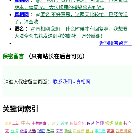
真相网
：
@。 您好，資料已傳送，有简体，也有繁体
版本，請查收。 大法修煉的機緣萬古難遇..
真相网
：
@匿名 不好意思，这两天比较忙，已经传送
了，请查收
匿名 ：
@真相网 您好，什么时候才有回复啊，我想要
大法全套书籍发送到我的邮箱，万分感谢！
近期所有留言 »
（只有站长在后台可见）
保密留言
请進入保密留言页面：
联系我们 - 真相网
关键词索引
中共
信仰
修炼
610
传统文化
共产
上访
中共病毒
九评
习近平
传说
健康
党
报应
台湾
命运
大选
故事
文革
新疆
新疆棉
暴力
李洪志
欺骗
武汉肺炎