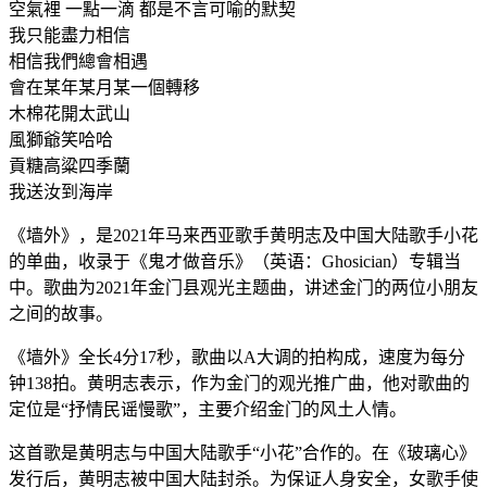
空氣裡 一點一滴 都是不言可喻的默契
我只能盡力相信
相信我們總會相遇
會在某年某月某一個轉移
木棉花開太武山
風獅爺笑哈哈
貢糖高粱四季蘭
我送汝到海岸
《墙外》，是2021年马来西亚歌手黄明志及中国大陆歌手小花
的单曲，收录于《鬼才做音乐》（英语：Ghosician）专辑当
中。歌曲为2021年金门县观光主题曲，讲述金门的两位小朋友
之间的故事。
《墙外》全长4分17秒，歌曲以A大调的拍构成，速度为每分
钟138拍。黄明志表示，作为金门的观光推广曲，他对歌曲的
定位是“抒情民谣慢歌”，主要介绍金门的风土人情。
这首歌是黄明志与中国大陆歌手“小花”合作的。在《玻璃心》
发行后，黄明志被中国大陆封杀。为保证人身安全，女歌手使