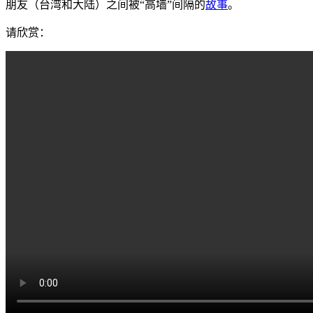
朋友（台湾和大陆）之间被“高墙”间隔的
故事
。
请欣赏：