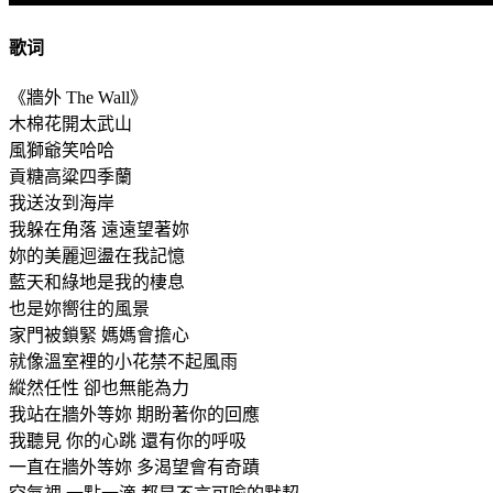
歌词
《牆外 The Wall》
木棉花開太武山
風獅爺笑哈哈
貢糖高粱四季蘭
我送汝到海岸
我躲在角落 遠遠望著妳
妳的美麗迴盪在我記憶
藍天和綠地是我的棲息
也是妳嚮往的風景
家門被鎖緊 媽媽會擔心
就像溫室裡的小花禁不起風雨
縱然任性 卻也無能為力
我站在牆外等妳 期盼著你的回應
我聽見 你的心跳 還有你的呼吸
一直在牆外等妳 多渴望會有奇蹟