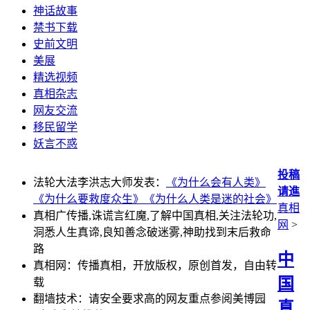
神话故事
禁书下载
史前文明
美展
精选视频
真相杂志
网友交流
移民留学
妖言不惑
投稿
法轮大法李洪志大师发表：
《为什么会有人类》
请進
《为什么要救度众生》
《为什么人类是迷的社会》
真相
真相广传播,诛谎言红魔,了解中国真相,关注法轮功,
网
>
洞悉人生真谛,良知善念破迷雾,神助找到末后救命
路
中
真相网：传播真相，开放版权，原创首发，自由转
国
载
翻墙技术：请安全要求高的网友重点参阅美博园
真