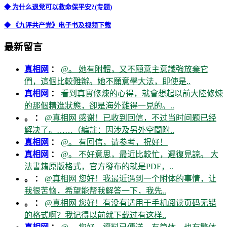
◆ 为什么退党可以救命保平安?(专题)
◆ 《九评共产党》电子书及视频下载
最新留言
真相网
：
@。 她有附體，又不願意主意識強放棄它
們，這個比較難辦。她不願意學大法，即使是..
真相网
：
看到真實修煉的心得，就會想起以前大陸修煉
的那個精進狀態，卻是海外難得一見的。..
。 ：
@真相网 感谢！已收到回信，不过当时问题已经
解决了。……（編註：因涉及另外空間附..
真相网
：
@。 有回信，请参考，祝好！
真相网
：
@。 不好意思，最近比較忙，遲復見諒。 大
法書籍原版格式，官方發布的就是PDF，..
。 ：
@真相网 您好！我最近遇到一个附体的事情，让
我很苦恼，希望能帮我解答一下，我先..
。 ：
@真相网 您好！有没有适用于手机阅读页码无错
的格式啊？我记得以前就下载过有这样..