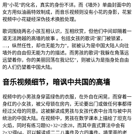
用“小花”的化名，真实的身份不详。而《墙外》单曲封面中的
女方用似油画特效制成，而音乐视频则没有小花的身影，花絮
视频中小花疑经深伪技术换脸处理。
歌词围绕两名小孩互相认识，互相欣赏，但他们中间却隔着一
道无法跨越的高墙的故事 。包括女孩的歌词“家门被锁紧，
…，纵然任性，却也无能为力”，就被认为是中国大陆人向往
墙外的自由但无能为力的描述。而男孩的歌词“我躲在角落远
远望着你，你的美丽回荡在我记忆”，则被认为是指身处自由
的人们仍望着中国大陆。
音乐视频细节，暗讽中共国的高墙
视频中的小男孩身穿蓝绿色的衣服，在外自在闲晃，而穿着一
身红的小女孩，被父母锁在房内，无论要出门或做任何事都得
经过父母的同意。这被解读成男孩与女孩代表中台湾与被中共
统治的中国大陆。在视频中，男孩在数学课本上描绘了坦克与
火焰，同时有练习题92÷32=2余28，而其中直式算法中会有
2×32得64，可以解读成二二八事件及六四事件。墙里面的老