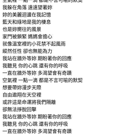
空氣裡 一點一滴 都是不言可喻的默契
我躲在角落 遠遠望著妳
妳的美麗迴盪在我記憶
藍天和綠地是我的棲息
也是妳嚮往的風景
家門被鎖緊 媽媽會擔心
就像溫室裡的小花禁不起風雨
縱然任性 卻也無能為力
我站在牆外等妳 期盼著你的回應
我聽見 你的心跳 還有你的呼吸
一直在牆外等妳 多渴望會有奇蹟
空氣裡 一點一滴 都是不言可喻的默契
想要帶妳漫步天際
自由遨翔在天空裡
或許這是命運將我們隔離
卻無法掙脫回擊
我站在牆外等妳 期盼著你的回應
我聽見 你的心跳 還有你的呼吸
一直在牆外等妳 多渴望會有奇蹟