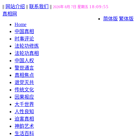
||
网站介绍
||
联系我们
||
18:09:55
2026年 8月 7日 星期五
真相网
简体版
繁体版
Home
中国真相
时事评论
法轮功修炼
法轮功真相
中国人权
警世通言
真相焦点
退党灭共
传统文化
因果报应
大千世界
人性良知
迫害真相
神韵艺术
生活百科