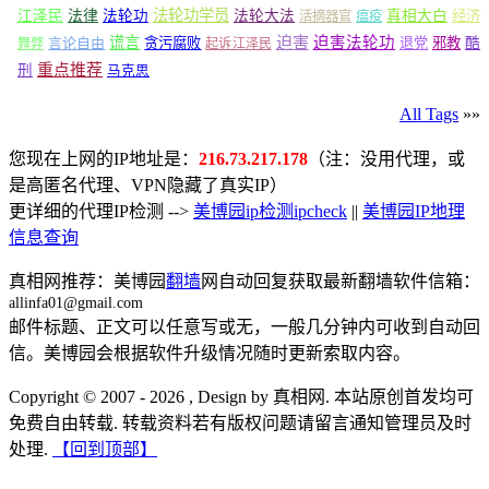
法轮功学员
江泽民
法律
法轮功
法轮大法
真相大白
经济
活摘器官
瘟疫
谎言
迫害
迫害法轮功
言论自由
贪污腐败
退党
邪教
酷
舞弊
起诉江泽民
重点推荐
刑
马克思
All Tags
»»
您现在上网的IP地址是：
216.73.217.178
（注：没用代理，或
是高匿名代理、VPN隐藏了真实IP）
更详细的代理IP检测 -->
美博园ip检测ipcheck
||
美博园IP地理
信息查询
真相网推荐：美博园
翻墙
网自动回复获取最新翻墙软件信箱：
allinfa01@gmail.com
邮件标题、正文可以任意写或无，一般几分钟内可收到自动回
信。美博园会根据软件升级情况随时更新索取内容。
Copyright © 2007 - 2026 , Design by 真相网. 本站原创首发均可
免费自由转载. 转载资料若有版权问题请留言通知管理员及时
处理.
【回到顶部】