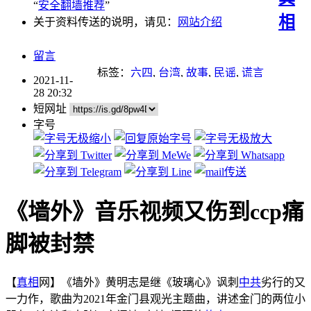
“
安全翻墙推荐
”
相
关于资料传送的说明，请见：
网站介绍
留言
标签：
六四
,
台湾
,
故事
,
民谣
,
谎言
2021-11-
28 20:32
短网址
字号
《墙外》音乐视频又伤到ccp痛
脚被封禁
【
真相
网】《墙外》黄明志是继《玻璃心》讽刺
中共
劣行的又
一力作，歌曲为2021年金门县观光主题曲，讲述金门的两位小