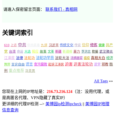
请進入保密留言页面：
联系我们 - 真相网
关键词索引
中共
信仰
修炼
610
传统文化
共产
上访
中共病毒
九评
习近平
传说
健康
党
报应
台湾
命运
大选
故事
文革
新疆
新疆棉
暴力
李洪志
欺骗
武汉肺炎
法轮功学员
江泽民
法律
法轮功
法轮大法
真相大白
经济
活摘器官
瘟疫
谎言
迫害
迫害法轮功
言论自由
贪污腐败
退党
邪教
酷
舞弊
起诉江泽民
重点推荐
刑
马克思
All Tags
»»
您现在上网的IP地址是：
216.73.216.124
（注：没用代理，或
是高匿名代理、VPN隐藏了真实IP）
更详细的代理IP检测 -->
美博园ip检测ipcheck
||
美博园IP地理
信息查询