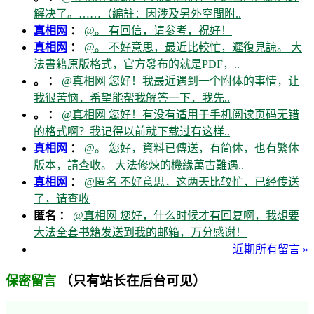
解决了。……（編註：因涉及另外空間附..
真相网
：
@。 有回信，请参考，祝好！
真相网
：
@。 不好意思，最近比較忙，遲復見諒。 大
法書籍原版格式，官方發布的就是PDF，..
。 ：
@真相网 您好！我最近遇到一个附体的事情，让
我很苦恼，希望能帮我解答一下，我先..
。 ：
@真相网 您好！有没有适用于手机阅读页码无错
的格式啊？我记得以前就下载过有这样..
真相网
：
@。 您好，資料已傳送，有简体，也有繁体
版本，請查收。 大法修煉的機緣萬古難遇..
真相网
：
@匿名 不好意思，这两天比较忙，已经传送
了，请查收
匿名 ：
@真相网 您好，什么时候才有回复啊，我想要
大法全套书籍发送到我的邮箱，万分感谢！
近期所有留言 »
（只有站长在后台可见）
保密留言