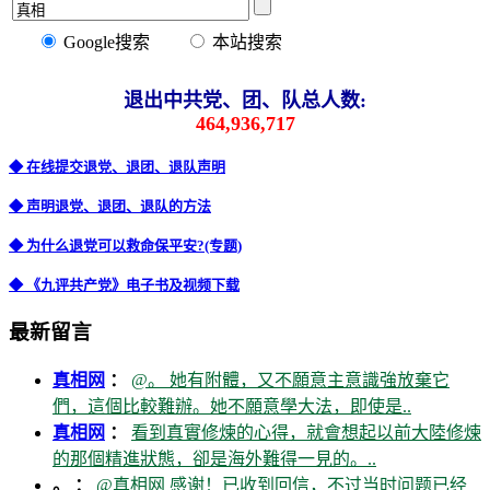
Google搜索
本站搜索
退出中共党、团、队总人数:
464,936,717
◆ 在线提交退党、退团、退队声明
◆ 声明退党、退团、退队的方法
◆ 为什么退党可以救命保平安?(专题)
◆ 《九评共产党》电子书及视频下载
最新留言
真相网
：
@。 她有附體，又不願意主意識強放棄它
們，這個比較難辦。她不願意學大法，即使是..
真相网
：
看到真實修煉的心得，就會想起以前大陸修煉
的那個精進狀態，卻是海外難得一見的。..
。 ：
@真相网 感谢！已收到回信，不过当时问题已经