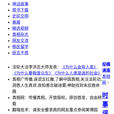
神话故事
禁书下载
史前文明
美展
精选视频
真相杂志
网友交流
移民留学
妖言不惑
投稿
法轮大法李洪志大师发表：
《为什么会有人类》
请進
《为什么要救度众生》
《为什么人类是迷的社会》
真相
真相广传播,诛谎言红魔,了解中国真相,关注法轮功,
网
>
洞悉人生真谛,良知善念破迷雾,神助找到末后救命
路
时
真相网：传播真相，开放版权，原创首发，自由转
事
载
翻墙技术：请安全要求高的网友重点参阅美博园
评