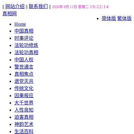
||
网站介绍
||
联系我们
||
19:22:15
2026年 8月 11日 星期二
真相网
简体版
繁体版
Home
中国真相
时事评论
法轮功修炼
法轮功真相
中国人权
警世通言
真相焦点
退党灭共
传统文化
因果报应
大千世界
人性良知
迫害真相
神韵艺术
生活百科