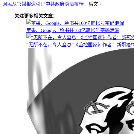
网民从官媒报道引证中共政府隐瞒疫情
：后文 »
关注更多相关文章：
苹果、Google、脸书共160亿笔帐号密码泄漏
“无所不在，令人窒息”《监控国家》作者：新冠疫