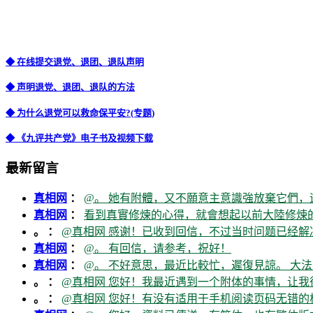
◆ 在线提交退党、退团、退队声明
◆ 声明退党、退团、退队的方法
◆ 为什么退党可以救命保平安?(专题)
◆ 《九评共产党》电子书及视频下载
最新留言
真相网
：
@。 她有附體，又不願意主意識強放棄它們，
真相网
：
看到真實修煉的心得，就會想起以前大陸修煉的
。 ：
@真相网 感谢！已收到回信，不过当时问题已经解
真相网
：
@。 有回信，请参考，祝好！
真相网
：
@。 不好意思，最近比較忙，遲復見諒。 大法
。 ：
@真相网 您好！我最近遇到一个附体的事情，让我
。 ：
@真相网 您好！有没有适用于手机阅读页码无错的