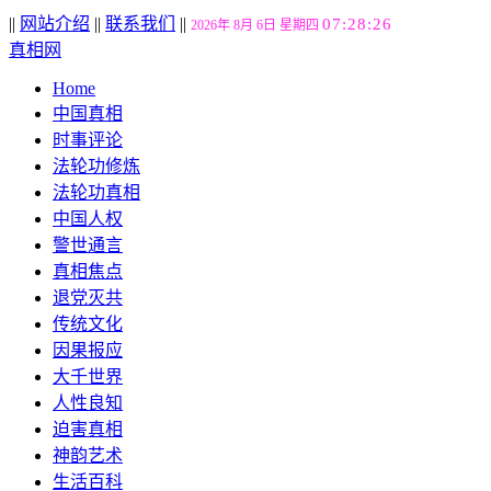
||
网站介绍
||
联系我们
||
07:28:27
2026年 8月 6日 星期四
真相网
Home
中国真相
时事评论
法轮功修炼
法轮功真相
中国人权
警世通言
真相焦点
退党灭共
传统文化
因果报应
大千世界
人性良知
迫害真相
神韵艺术
生活百科