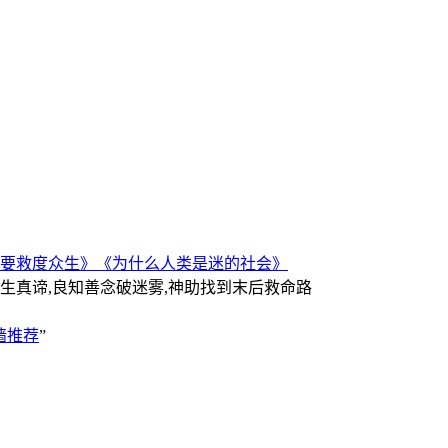
要救度众生》
《为什么人类是迷的社会》
人生真谛,良知善念破迷雾,神助找到末后救命路
墙推荐
”