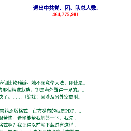
退出中共党、团、队总人数:
464,775,981
這個比較難辦。她不願意學大法，即使是..
那個精進狀態，卻是海外難得一見的。..
决了。……（編註：因涉及另外空間附..
書籍原版格式，官方發布的就是PDF，..
很苦恼，希望能帮我解答一下，我先..
格式啊？我记得以前就下载过有这样..