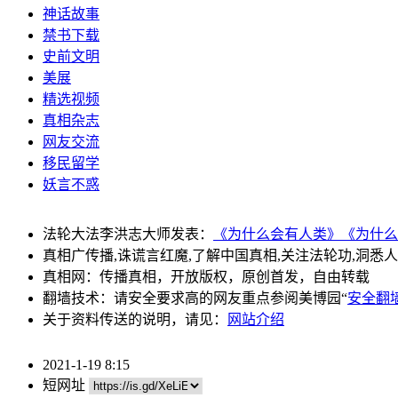
神话故事
禁书下载
史前文明
美展
精选视频
真相杂志
网友交流
移民留学
妖言不惑
法轮大法李洪志大师发表：
《为什么会有人类》
《为什么
真相广传播,诛谎言红魔,了解中国真相,关注法轮功,洞悉
真相网：传播真相，开放版权，原创首发，自由转载
翻墙技术：请安全要求高的网友重点参阅美博园“
安全翻
关于资料传送的说明，请见：
网站介绍
2021-1-19 8:15
短网址