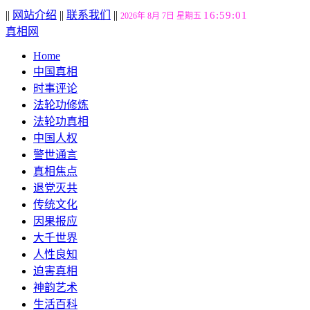
||
网站介绍
||
联系我们
||
16:59:02
2026年 8月 7日 星期五
真相网
Home
中国真相
时事评论
法轮功修炼
法轮功真相
中国人权
警世通言
真相焦点
退党灭共
传统文化
因果报应
大千世界
人性良知
迫害真相
神韵艺术
生活百科