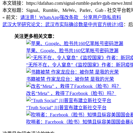
本文链接：https://dafahao.com/signal-rumble-parler-gab-mewe.html
本文标题：Signal、Rumble、MeWe、Parler、Gab - 社交平台
« 前文：
请注意！WhatsApp强改条款 分享用户隐私资料
武汉大学研究论文：武汉市实际确诊数是中共官方统计3倍
：后
关注更多相关文章：
苹果、Google、脸书共160亿笔帐号密码泄漏
“无所不在，令人窒息”《监控国家》作者：新冠疫
书籍被禁 作家龙应台：被你禁 是我的光荣
改名“Meta” ，救得了Facebook（脸书）吗？
“Truth Social” 川普宣布建立新社交平台
吹哨者：Facebook（脸书）知情且纵容美国国会暴