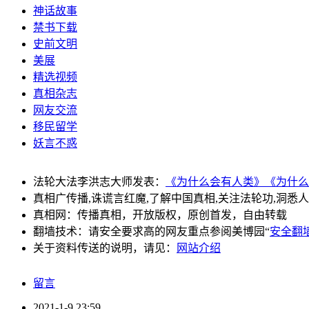
神话故事
禁书下载
史前文明
美展
精选视频
真相杂志
网友交流
移民留学
妖言不惑
法轮大法李洪志大师发表：
《为什么会有人类》
《为什么
真相广传播,诛谎言红魔,了解中国真相,关注法轮功,洞悉
真相网：传播真相，开放版权，原创首发，自由转载
翻墙技术：请安全要求高的网友重点参阅美博园“
安全翻
关于资料传送的说明，请见：
网站介绍
留言
2021-1-9 23:59