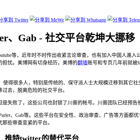
arler、Gab - 社交平台乾坤大挪移
tter、youtube等，近年时不时传出收紧言论审查，也有加入中国人進入
的担忧。美博网有切身经历，美博的
翻墙
账号和专页几年前就被f
判官，使得很多人，特别是传统的、保守派人士大规模迁移到其它社交平台。面对
移过去，脱离危险的社交平台。
但是失败了，这些公司也封锁了川普的帐号。川普团队已经预告
Parler、Gab等。这些平台在安全性、政治审查、广告等方面都优于fac
代那些审查变紧的平台。
ok、推特twitter的替代平台