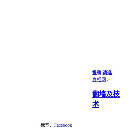
投稿 请進
真相网
>
翻墙及技
术
标签：
Facebook