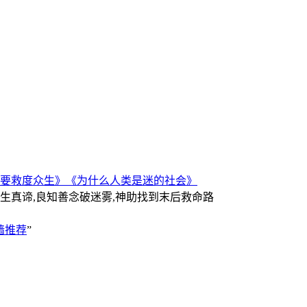
要救度众生》
《为什么人类是迷的社会》
人生真谛,良知善念破迷雾,神助找到末后救命路
墙推荐
”