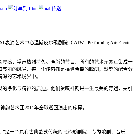
术中心温斯皮尔歌剧院（ AT&T Performing Arts Center
众震撼，掌声热烈持久。全新的节目、所有的艺术元素汇集成一
道亮丽的风景，每一个传奇都是播洒希望的瞬间，默契的配合分
精深的艺术境界中。
灵的净化与精神的启迪，他们赞叹神韵是一生最美的奇遇，是引
开神韵艺术团2011年全球巡回演出的序幕。
厅”是一个具有古典欧式传统的马蹄形剧院，专为歌剧、音乐