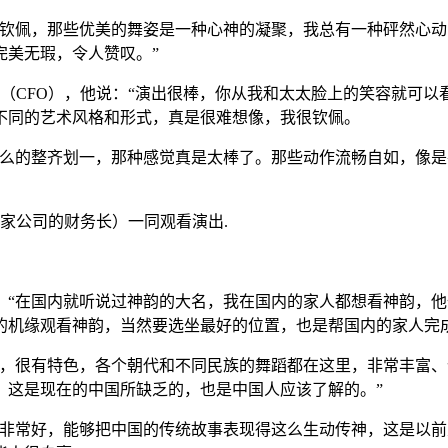
常钦佩，那些优美的舞姿是一种心神的凝聚，我总有一种砰然心
完美无瑕，令人赞叹。”
拉斯一家公司的财务长（CFO），他说：“演出很棒，你从我和太太脸上的
不同的艺术风格和形式，真是很难想像，我很钦佩。
那么的整齐划一，那种感觉真是太棒了。那些动作流畅自如，像
（达拉斯一家公司的财务长）一同观看演出.
：“在国内就听说过神韵的大名，我在国内的家人都想看神韵，
的机缘观看神韵，当然要选坐最好的位置，也是帮国内的家人完
统，很有特色，各个朝代和不同民族的舞蹈都在这里，非常丰富
，这是现在的中国所缺乏的，也是中国人应该了解的。”
排非常好，能够把中国的传统故事表现得这么生动传神，这是以