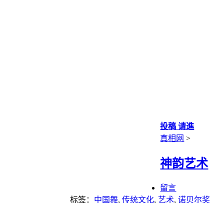
投稿 请進
真相网
>
神韵艺术
留言
标签：
中国舞
,
传统文化
,
艺术
,
诺贝尔奖