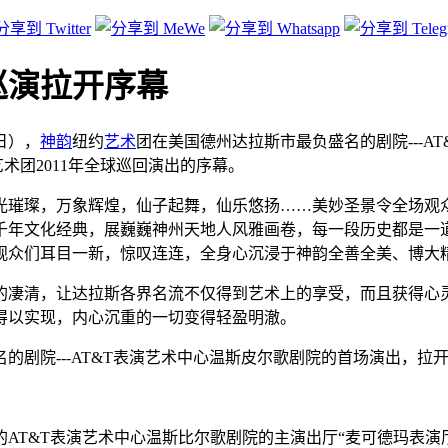
巡演拉开序幕
日），
神韵
纽约
艺术
团在美国德州达拉斯市最负盛名的剧院---AT&T表演艺
开神韵艺术团2011年全球巡回演出的序幕。
光璀璨，万象辉煌，仙子起舞，仙乐悠扬……美妙圣景令全场观
千年文化经典，展巍巍神州天地人风雅画卷，每一段历史都是一
观众们耳目一新，惊叹连连，全身心沉浸于神韵全善全美、博大
的凄清，让达拉斯各界名流不仅得到艺术上的享受，而且获得心
得以实现，内心沉重的一切变得轻盈明澈。
名的剧院---AT&T表演艺术中心温斯皮尔歌剧院的首场演出，拉
AT&T表演艺术中心温斯比尔歌剧院的主演出厅“麦可德玛表演