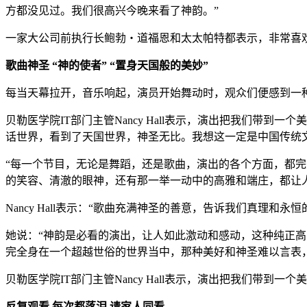
方都没见过。我们很高兴今晚来看了神韵。”
一家大公司前执行长鲍勃‧道福恩和太太帕特都表示，非常喜
歌曲神圣 “神的使者” “置身天国般的美妙”
每当天幕拉开，音乐响起，演员开始舞动时，观众们便感到一
贝勒医学院IT部门主管Nancy Hall表示，演出把我们
话世界，看到了天国世界，神圣无比。我想这一定是中国传统
“每一个节目，无论是舞蹈，还是歌曲，演出的各个方面，都
的笑容、清澈的眼神，还有那一举一动中的高雅和端庄，都让人
Nancy Hall表示：“歌曲充满神圣的善意，告诉我们真理和永
她说：“神韵是必看的演出，让人如此激动和感动，这种纯正
完全身在一个超越世俗的世界当中，那种美好和神圣难以言表，
贝勒医学院IT部门主管Nancy Hall表示，演出把我们带到一
反复观看 每次都落泪 请家人同看