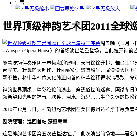
字号
世界顶级神韵艺术团2011全球
周五晚（12月17
- Winspear Opera House）的首场演出隆重登场，自此拉
随着现场伴奏乐团一声恢宏的锣响，天幕徐徐升起，舞台上金
台完美、壮观的大制作，壮丽缤纷，歌舞纷呈，演泱泱大国五
毫不差，将中华神传文化纯正向善的精华诠释得淋漓尽致，令
神韵世界顶级、精彩绝伦的演出，穿透俗世的迷雾，照彻冬日
领希望和光明的福音。欢笑、泪水、沉思……生命久远的期盼
2010年12月17日，神韵纽约艺术团在美国德州达拉斯市最负盛
剧院经理：巡回首站 深感荣幸
这是神韵艺术团第五次莅临达拉斯，此次演出的场地——著名的