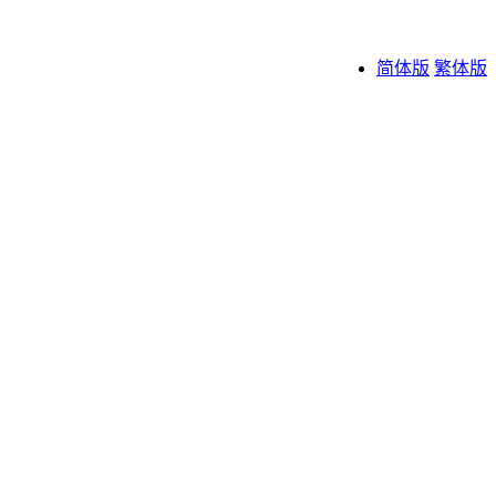
简体版
繁体版