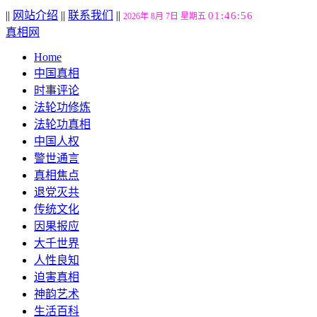
||
网站介绍
||
联系我们
||
01:46:57
2026年 8月 7日 星期五
真相网
Home
中国真相
时事评论
法轮功修炼
法轮功真相
中国人权
警世通言
真相焦点
退党灭共
传统文化
因果报应
大千世界
人性良知
迫害真相
神韵艺术
生活百科