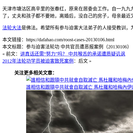
天津市塘沽区高辛里的张春红，原来在居委会工作。自一九九
了，丈夫和孩子都不要她，离婚后，没自己的房子，母亲最近
法轮大法
是佛法。希望所有参与迫害大法弟子的人接受教训，
本文链接：https://dafahao.com/roost-cases-20130106.html
本文标题：参与迫害法轮功 中共官员遭恶报案例（20130106） 
« 前文：
讲真话还需“努力”吗？ 中共喉舌的承诺遭质疑讥讽
2012年法轮功学员被迫害致死案例
：后文 »
关注更多相关文章：
誰相信和跟隨中共就會自取滅亡 馬杜羅和哈梅內伊