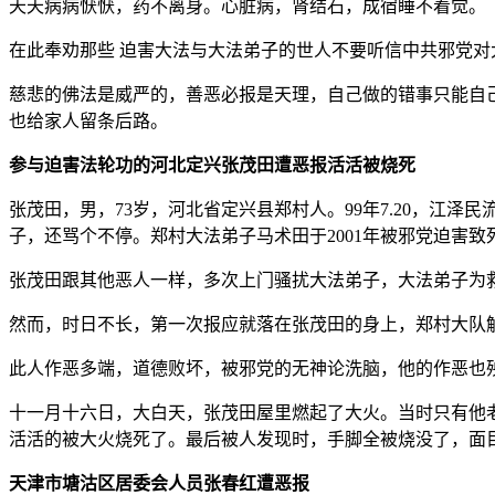
天天病病恹恹，药不离身。心脏病，肾结石，成宿睡不着觉。
在此奉劝那些 迫害大法与大法弟子的世人不要听信中共邪党
慈悲的佛法是威严的，善恶必报是天理，自己做的错事只能自
也给家人留条后路。
参与迫害法轮功的河北定兴张茂田遭恶报活活被烧死
张茂田，男，73岁，河北省定兴县郑村人。99年7.20，
子，还骂个不停。郑村大法弟子马术田于2001年被邪党迫害致
张茂田跟其他恶人一样，多次上门骚扰大法弟子，大法弟子为
然而，时日不长，第一次报应就落在张茂田的身上，郑村大队
此人作恶多端，道德败坏，被邪党的无神论洗脑，他的作恶也
十一月十六日，大白天，张茂田屋里燃起了大火。当时只有他
活活的被大火烧死了。最后被人发现时，手脚全被烧没了，面
天津市塘沽区居委会人员张春红遭恶报