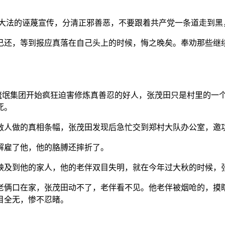
对大法的诬蔑宣传，分清正邪善恶，不要跟着共产党一条道走到黑
己还，等到报应真落在自己头上的时候，悔之晚矣。奉劝那些继
江泽民流氓集团开始疯狂迫害修炼真善忍的好人，张茂田只是村里的
死。
救人做的真相条幅，张茂田发现后急忙交到郑村大队办公室，邀
解雇了他，他的胳膊还摔折了。
殃及到他的家人，他的老伴双目失明，就在今年过大秋的时候，
老俩口在家，张茂田动不了，老伴看不见。他老伴被烟呛的，摸瞎
目全无，惨不忍睹。