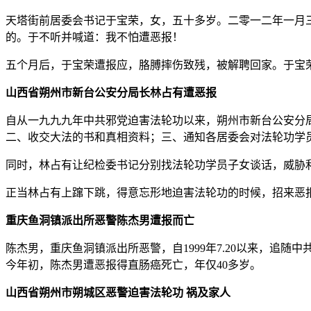
天塔街前居委会书记于宝荣，女，五十多岁。二零一二年一月
的。于不听并喊道：我不怕遭恶报！
五个月后，于宝荣遭报应，胳膊摔伤致残，被解聘回家。于宝
山西省朔州市新台公安分局长林占有遭恶报
自从一九九九年中共邪党迫害法轮功以来，朔州市新台公安分
二、收交大法的书和真相资料；三、通知各居委会对法轮功学
同时，林占有让纪检委书记分别找法轮功学员子女谈话，威胁
正当林占有上蹿下跳，得意忘形地迫害法轮功的时候，招来恶
重庆鱼洞镇派出所恶警陈杰男遭报而亡
陈杰男，重庆鱼洞镇派出所恶警，自1999年7.20以来，
今年初，陈杰男遭恶报得直肠癌死亡，年仅40多岁。
山西省朔州市朔城区恶警迫害法轮功 祸及家人