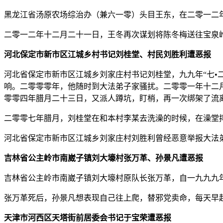
黑龙江省汤原农场综治办（兼六一零）头目王东，在二零一二
二零一二年十二月二十一日，王冬再次谋划将陈冬梅送往宝泉
河北保定市新市区江城乡村书记刘桂堂、村民刘胜利遭恶报
河北省保定市新市区江城乡刘家庄村书记刘桂堂，九九年“七•
响。二零零零年，他随时到大法弟子家骚扰。二零零一年十二
零零四年腊月二十三日，又派人蹲坑，盯梢，再一次绑架了流
二零零七年腊月，刘桂堂在和本村李某去洗澡的时候，在澡堂
河北省保定市新市区江城乡刘家庄村刘胜利曾经恶意举报大法
吉林省公主岭市南崴子镇刘大壕村张万革、孙景凡遭恶报
吉林省公主岭市南崴子镇刘大壕村原队长张万革，自一九九九
张万革死后，孙景凡想表现自己往上爬，替邪党卖命，每天早
天津市河西区天塔街前居委会书记于宝荣遭恶报