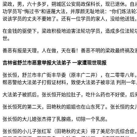
梁政，男，六十多岁，朔城区公安局政保科长，现已退休。自
功学员写“悔过书”和诬蔑大法，并厚颜无耻地说：“你们炼法
说该学员的丈夫不要她了。还有一位学员的家人，没给他送钱，
在金钱的驱使下，梁政积极地迫害法轮功学员，造成多位法轮
世。
善恶有报是天理，人在做，天在看！善恶不明的梁政最终祸及
吉林省舒兰市恶意举报大法弟子 一家遭现世现报
张长恒，舒兰市丰广街丰华委（原丰广二井），在二零零八年
帮恶警给大法弟子打假证材料，致使大法弟子被非法 判刑一
大法弟子被抓后，张长恒开始拉肚子，吃什么药也不好使，后
张长恒死的第二天，田艳秋的姐姐也在山东死了。张长恒的女
张长恒的大儿媳张杰得了乳腺癌，切除一个乳房。
张长恒的小儿子张红军（田艳秋的丈夫）得了美尼尔氏综合症