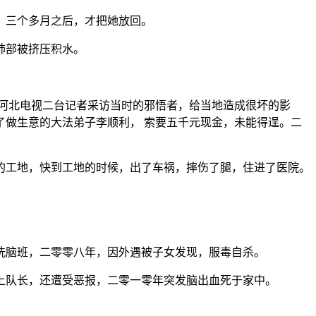
，三个多月之后，才把她放回。
肺部被挤压积水。
领河北电视二台记者采访当时的邪悟者，给当地造成很坏的影
做生意的大法弟子李顺利， 索要五千元现金，未能得逞。二
的工地，快到工地的时候，出了车祸，摔伤了腿，住进了医院。
洗脑班，二零零八年，因外遇被子女发现，服毒自杀。
上队长，还遭受恶报，二零一零年突发脑出血死于家中。