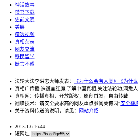
神话故事
禁书下载
史前文明
美展
精选视频
真相杂志
网友交流
移民留学
妖言不惑
法轮大法李洪志大师发表：
《为什么会有人类》
《为什么
真相广传播,诛谎言红魔,了解中国真相,关注法轮功,洞悉
真相网：传播真相，开放版权，原创首发，自由转载
翻墙技术：请安全要求高的网友重点参阅美博园“
安全翻
关于资料传送的说明，请见：
网站介绍
2013-1-6 16:44
短网址