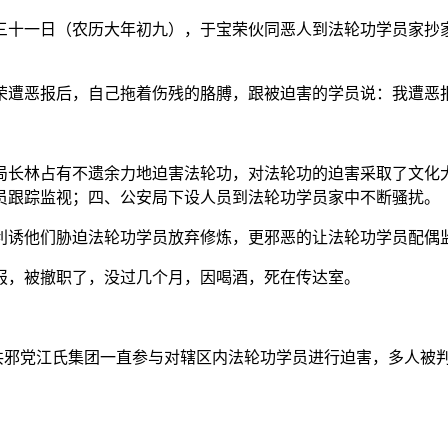
三十一日（农历大年初九），于宝荣伙同恶人到法轮功学员家抄
荣遭恶报后，自己拖着伤残的胳膊，跟被迫害的学员说：我遭恶
局长林占有不遗余力地迫害法轮功，对法轮功的迫害采取了文化
员跟踪监视；四、公安局下设人员到法轮功学员家中不断骚扰。
利诱他们胁迫法轮功学员放弃修炼，更邪恶的让法轮功学员配偶
报，被撤职了，没过几个月，因喝酒，死在传达室。
追随中共邪党江氏集团一直参与对辖区内法轮功学员进行迫害，多人