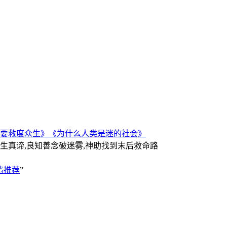
要救度众生》
《为什么人类是迷的社会》
人生真谛,良知善念破迷雾,神助找到末后救命路
墙推荐
”