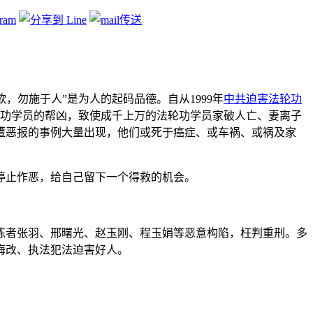
不欲，勿施于人”是为人的起码品德。自从1999年
中共
迫害
法轮功
轮功学员的帮凶，致使成千上万的法轮功学员家破人亡、妻离子
遭恶报的事例大量出现，他们或死于癌症、或车祸、或祸及家
停止作恶，给自己留下一个得救的机会。
炼者张羽、邢曙光、赵玉刚、程玉娟等恶意构陷，枉判重刑。多
悔改、执法犯法迫害好人。