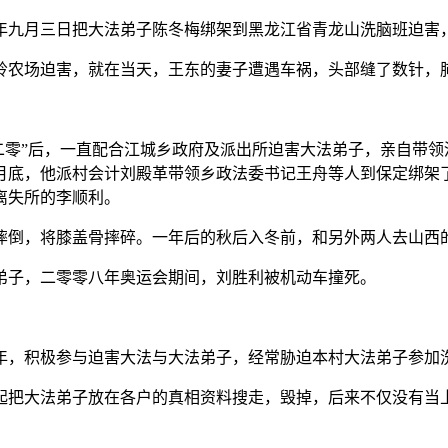
年九月三日把大法弟子陈冬梅绑架到黑龙江省青龙山洗脑班迫害
岭农场迫害，就在当天，王东的妻子遭遇车祸，头部缝了数针，
二零”后，一直配合江城乡政府及派出所迫害大法弟子，亲自带
月底，他派村会计刘殿革带领乡政法委书记王舟等人到保定绑架了
离失所的李顺利。
摔倒，将膝盖骨摔碎。一年后的秋后入冬前，和另外两人去山西
弟子，二零零八年奥运会期间，刘胜利被机动车撞死。
年，积极参与迫害大法与大法弟子，经常胁迫本村大法弟子参加
起把大法弟子放在各户的真相资料搜走，毁掉，后来不仅没有当