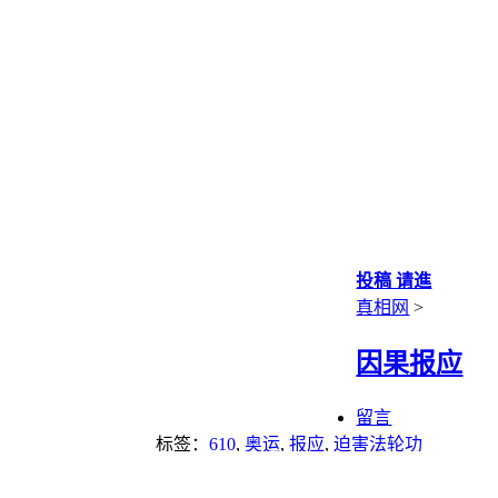
投稿 请進
真相网
>
因果报应
留言
标签：
610
,
奥运
,
报应
,
迫害法轮功