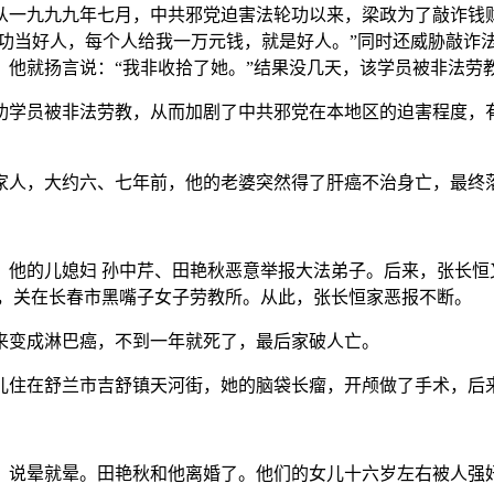
从一九九九年七月，中共邪党迫害法轮功以来，梁政为了敲诈钱
轮功当好人，每个人给我一万元钱，就是好人。”同时还威胁敲诈
他就扬言说：“我非收拾了她。”结果没几天，该学员被非法劳
功学员被非法劳教，从而加剧了中共邪党在本地区的迫害程度，
家人，大约六、七年前，他的老婆突然得了肝癌不治身亡，最终
，他的儿媳妇 孙中芹、田艳秋恶意举报大法弟子。后来，张长恒
年，关在长春市黑嘴子女子劳教所。从此，张长恒家恶报不断。
来变成淋巴癌，不到一年就死了，最后家破人亡。
儿住在舒兰市吉舒镇天河街，她的脑袋长瘤，开颅做了手术，后来
，说晕就晕。田艳秋和他离婚了。他们的女儿十六岁左右被人强