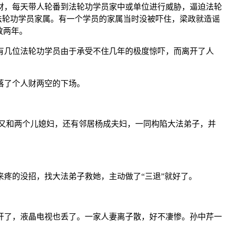
财，每天带人轮番到法轮功学员家中或单位进行威胁，逼迫法轮
法轮功学员家属。有一个学员的家属当时没被吓住，梁政就造谣
教两年。
有几位法轮功学员由于承受不住几年的极度惊吓，而离开了人
落了个人财两空的下场。
又和两个儿媳妇，还有邻居杨成夫妇，一同构陷大法弟子，并
疼的没招，找大法弟子救她，主动做了“三退”就好了。
奸了，液晶电视也丢了。一家人妻离子散，好不凄惨。孙中芹一