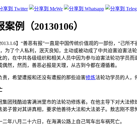
例（20130106）
2013.1.6】“善恶有报”一直是中国传统价值观的一部份，“己所
员，为了个人私利，泯灭良知，主动或被动成了中共迫害迫害法
化的，在中共各级组织和相关人员中因为参与迫害法轮功学员而
成偶然，然而，善恶必报是天理，从古到今都在遵循着。
负责，希望遭报和还没有遭报的那些迫害
修炼
法轮功学员的人，
亡
氓集团残酷迫害满洲里市的法轮功修炼者。在他主导下对大法修
法弟子曾对其讲真相，要求他善待大法和大法弟子。敖志刚不思
一二年八月二十六日，在海满公路上自己驾车出车祸死亡。