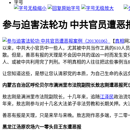
字号
参与迫害法轮功 中共官员遭恶报案
【
真相
网
以来，中共大小官员中一些人，尤其被中共当作工具的610人
散。但是，善恶有报的天理是不会因中共的逞凶一时而发生变
人、或被中共利用完了判刑。不明真相的人往往把这些事例当
让您知道这些，是想让您认清邪党的本质，为自己生命的永远
内蒙古自治区呼伦贝尔市满洲里市法院副院长敖志刚遭恶报死
敖志刚是满洲里市法院副院长，十几年来，追随
江泽民
政治流
年来，敖志刚参与对十几名大法弟子非法劳教和长期关押。大
善恶有报是天理，只是来早与来晚。敖志刚作恶多端，于二零
黑龙江汤原农场六一零头目王东遭恶报