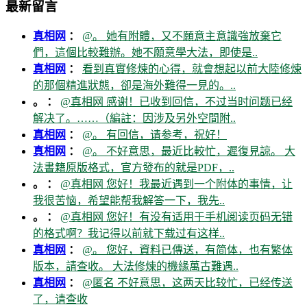
最新留言
真相网
：
@。 她有附體，又不願意主意識強放棄它
們，這個比較難辦。她不願意學大法，即使是..
真相网
：
看到真實修煉的心得，就會想起以前大陸修煉
的那個精進狀態，卻是海外難得一見的。..
。 ：
@真相网 感谢！已收到回信，不过当时问题已经
解决了。……（編註：因涉及另外空間附..
真相网
：
@。 有回信，请参考，祝好！
真相网
：
@。 不好意思，最近比較忙，遲復見諒。 大
法書籍原版格式，官方發布的就是PDF，..
。 ：
@真相网 您好！我最近遇到一个附体的事情，让
我很苦恼，希望能帮我解答一下，我先..
。 ：
@真相网 您好！有没有适用于手机阅读页码无错
的格式啊？我记得以前就下载过有这样..
真相网
：
@。 您好，資料已傳送，有简体，也有繁体
版本，請查收。 大法修煉的機緣萬古難遇..
真相网
：
@匿名 不好意思，这两天比较忙，已经传送
了，请查收