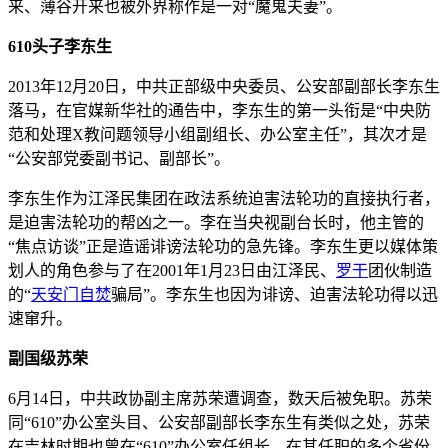
来、薄谷开来也被外界称作是一对“魔鬼夫妻”。
610头子李东生
2013年12月20日，中共正部级中央委员、公安部副部长李东生
落马，在官媒新华社的通告中，李东生的第一头衔是“中央防
范和处理X教问题领导小组副组长、办公室主任”，其次才是
“公安部党委副书记、副部长”。
李东生作为江泽民集团在政法系统迫害法轮功的直接执行者，
是迫害法轮功的帮凶之一。李在当央视副台长时，他主管的
“焦点访谈”正是造谣诽谤法轮功的急先锋。李东生更以媒体策
划人的角色参与了在2001年1月23日由江泽民、
罗干
团伙制造
的“
天安门
自焚
骗局”。李东生也因为诽谤、迫害法轮功得以迅
速窜升。
副国级苏荣
6月14日，中共政协副主席苏荣遭调查，数天后被免职。苏荣
同“610”办公室头目、公安部副部长李东生有类似之处，苏荣
在吉林时期也曾在“610”办公室任组长。在其任职的多个省份