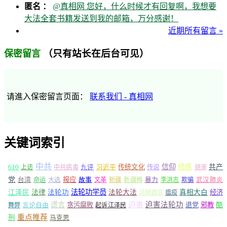
匿名 ：
@真相网 您好，什么时候才有回复啊，我想要
大法全套书籍发送到我的邮箱，万分感谢！
近期所有留言 »
（只有站长在后台可见）
保密留言
请進入保密留言页面：
联系我们 - 真相网
关键词索引
中共
信仰
修炼
610
传统文化
共产
上访
中共病毒
九评
习近平
传说
健康
党
报应
台湾
命运
大选
故事
文革
新疆
新疆棉
暴力
李洪志
欺骗
武汉肺炎
法轮功学员
江泽民
法律
法轮功
法轮大法
真相大白
经济
活摘器官
瘟疫
谎言
迫害
迫害法轮功
言论自由
贪污腐败
退党
邪教
酷
舞弊
起诉江泽民
重点推荐
刑
马克思