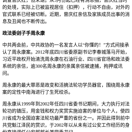
调查曾庆红，但未遂。从5月份起已经有消息指，曾庆红当时
的处境，实际上已被监视居住（扣押），行动不自由，对外的
官式联系已经被切断。近期，曾庆红亲信及家族成员出事的消
息及丑闻也不断传出。
政法委刽子手周永康
中共两会前，中共政协的一名发言人以“你懂的！”方式间接承
认了周永康案。2012年底四川省委原副书记李春城落马开始，
习近平政权开始清洗周永康在石油行业、四川省官场和政法委
系统的亲信，逾300名周永康的亲属亲信被逮捕，拘押或讯
问。
周永康的最大罪恶是政变和活摘法轮功学员器官，围绕周永康
案的定性中南海进行了生死绞杀。
周永康从1999年到2002年任四川省委书记期间，大力执行对法
轮功的镇压，用金钱和权力奖赏实施迫害的单位与个人，使四
川省成为全国迫害法轮功最严重的省份之一。并因此得到前中
共党魁江泽民的赏识，于2002年以从未有过公安工作经历的身