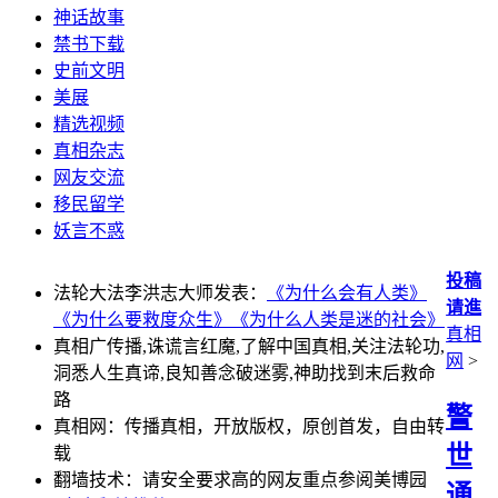
神话故事
禁书下载
史前文明
美展
精选视频
真相杂志
网友交流
移民留学
妖言不惑
投稿
法轮大法李洪志大师发表：
《为什么会有人类》
请進
《为什么要救度众生》
《为什么人类是迷的社会》
真相
真相广传播,诛谎言红魔,了解中国真相,关注法轮功,
网
>
洞悉人生真谛,良知善念破迷雾,神助找到末后救命
路
警
真相网：传播真相，开放版权，原创首发，自由转
世
载
翻墙技术：请安全要求高的网友重点参阅美博园
通