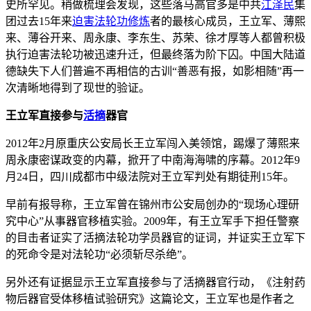
史所罕见。稍做梳理会发现，这些落马高官多是中共
江泽民
集
团过去15年来
迫害
法轮功
修炼
者的最核心成员，王立军、薄熙
来、薄谷开来、周永康、李东生、苏荣、徐才厚等人都曾积极
执行迫害法轮功被迅速升迁，但最终落为阶下囚。中国大陆道
德缺失下人们普遍不再相信的古训“善恶有报，如影相随”再一
次清晰地得到了现世的验证。
王立军直接参与
活摘
器官
2012年2月原重庆公安局长王立军闯入美领馆，踢爆了薄熙来
周永康密谋政变的内幕，掀开了中南海海啸的序幕。2012年9
月24日，四川成都市中级法院对王立军判处有期徒刑15年。
早前有报导称，王立军曾在锦州市公安局创办的“现场心理研
究中心”从事器官移植实验。2009年，有王立军手下担任警察
的目击者证实了活摘法轮功学员器官的证词，并证实王立军下
的死命令是对法轮功“必须斩尽杀绝”。
另外还有证据显示王立军直接参与了活摘器官行动，《注射药
物后器官受体移植试验研究》这篇论文，王立军也是作者之