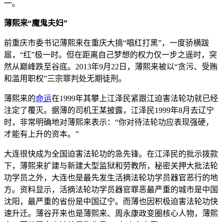
一。
薄熙来“魔鬼夫妇”
前重庆市委书记薄熙来在重庆大搞“唱红打黑”，一度骄横跋
扈，“红”极一时。但在距离自己梦想的权力仅一步之遥时，突
然从巅峰跌至谷底。2013年9月22日，薄熙来被以“贪污、受贿
和滥用职权”三宗罪判处无期徒刑。
薄熙来的
命运
在1999年其攀上江泽民紧跟江迫害法轮功就已经
注定了覆灭。据薄的司机王某披露，江泽民1999年8月去辽宁
时，非常明确地对薄熙来表示：“你对待法轮功应表现强硬，
才能有上升的资本。”
大连很快成为全国迫害法轮功的急先锋。在江泽民的批示拨款
下，薄熙来扩建与新建大型监狱和劳教所，秘密关押大批法轮
功学员之外，大连也是最先发生活摘法轮功学员器官恶行的地
方。资料显示，活摘法轮功学员器官罪恶最严重的城市是中国
沈阳，最严重的省份是中国辽宁。而薄也因积极迫害法轮功快
速升迁。薄谷开来也是薄熙来、周永康政变圈核心人物，薄熙