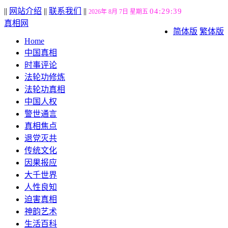
||
网站介绍
||
联系我们
||
04:29:40
2026年 8月 7日 星期五
真相网
简体版
繁体版
Home
中国真相
时事评论
法轮功修炼
法轮功真相
中国人权
警世通言
真相焦点
退党灭共
传统文化
因果报应
大千世界
人性良知
迫害真相
神韵艺术
生活百科