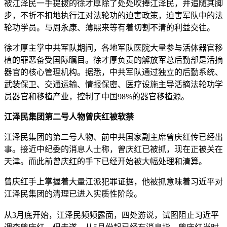
被江泽民一手提拔的徐才厚除了处处吹捧江泽民，并追随其脚
步，不折不扣地执行江对法轮功的迫害政策，迫害军队中的法
轮功学员。与周永康、薄熙来等有着切割不清的利益交往。
徐才厚主掌中共军队期间，各地军队医院大量参与活体器官移
植的罪恶备受国际瞩目。徐才厚负责的解放军总后勤部是活摘
器官的核心管理机构。据悉，中共军队通过独立的后勤系统、
武装保卫、交通运输、情报保密、医疗设施主导活摘法轮功学
员器官和移植产业，控制了中国98%的器官移植源。
江泽民集团第二号人物曾庆红被软禁
江泽民集团的第二号人物、前中共国家副主席曾庆红传已经出
事。接近中纪委的消息人士称，曾庆红已被抓，现在正被关在
天津。而此前曾庆红的手下已经开始被大幅处理和清算。
曾庆红手上掌握着大量江派犯罪证据，他被抓意味着习近平对
江泽民集团的清理已进入实质性阶段。
从3月底开始，江泽民频频露面，四处游说，试图阻止习近平