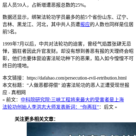
层人员59人，占新增遭恶报总数的25%。
数据还显示，绑架法轮功学员最多的前5个省份山东、辽宁、
吉林、黑龙江、河北，其中共人员遭
报应
的人数也同样是位居
前5名。
1999年7月以后，中共对法轮功的迫害，曾经气焰嚣张肆无忌
惮，猖狂者因此升官发财。却没有想到善恶有报的天理终会昭
彰，他们也要体尝迫害法轮功种下的恶果，陷入如今惶惶不可
终日的境地。
本文链接：https://dafahao.com/persecution-evil-retribution.html
本文标题：“人做恶都得偿” 迫害法轮功的恶人正遭受现世报
应 - 真相网
« 前文：
中科院研究院:三峡工程将来最大的受害者是上海
法轮功创始人李洪志大师发表新词：“你再狂”
：后文 »
关注更多相关文章：