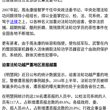
份直接调任公安部部长兼党委书记。
2007年起，周永康接替罗干任中央政法委书记、中央处理法轮
功问题领导小组组长，得以全面掌控公、检、法、司系统，凌
驾于
法律
之上，以各种名义加重对法轮功的迫害，使非法抓
捕、超期拘留、酷刑折磨、致残致死法轮功学员的恶性事件在
全国各地不断增加。
更有甚者，由于周永康的纵容和指使，使包括军队、武警在内
的整部国家机器卷入活体摘取法轮功学员器官这个由政府保护
的、系统的、群体灭绝性犯罪中。
迫害法轮功越严重地区恶报越重
《明慧网》近日公布的统计数据显示，迫害法轮功越严重的地
区，警察遭恶报的事例越多。2014年上半年，法轮功学员被绑
架最多的山东省，遭恶报的曝光案例也处于全国各省份之首。
在明慧网统计的这236名遭恶报的人员中，公检法司系统的人
员有117人，占新增遭恶报总数的49.6%。各级政府、委、
办、局人员49人，占新增遭恶报总数的20.8%；行政企事业基