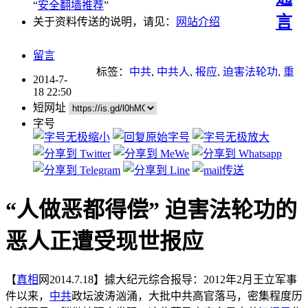
“
安全翻墙推荐
”
言
关于资料传送的说明，请见：
网站介绍
留言
标签：
中共
,
中共人
,
报应
,
迫害法轮功
,
重
2014-7-
点推荐
18 22:50
短网址
字号
“人做恶都得偿” 迫害法轮功的
恶人正遭受现世报应
【
真相
网2014.7.18】據大纪元综合报导：2012年2月王立军事
件以来，
中共
政坛波涛汹涌，大批中共高官落马，密集程度历