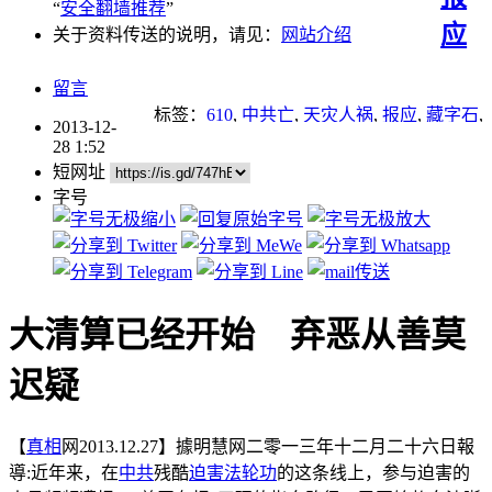
“
安全翻墙推荐
”
应
关于资料传送的说明，请见：
网站介绍
留言
标签：
610
,
中共亡
,
天灾人祸
,
报应
,
藏字石
,
2013-12-
迫害法轮功
,
重点推荐
28 1:52
短网址
字号
大清算已经开始 弃恶从善莫
迟疑
【
真相
网2013.12.27】據明慧网二零一三年十二月二十六日報
導:近年来，在
中共
残酷
迫害
法轮功
的这条线上，参与迫害的