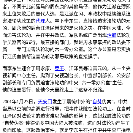
者，不同于此前落马的周永康的其他马仔，他作为江派在薄熙
来上位失败后的替代人选，是江派在习、李政权中继续维系迫
害法轮功政策的
代理
人。拿下李东生，直接给迫害法轮功的元
凶、周永康的后台江泽民带来的是灭顶之灾。在中国大陆，全
面迫害法轮功、并在中共政法、军队系统广泛出现
活摘
法轮功
学员器官的罪行，最直接的部门，就是周永康掌控的政法委下
属——专门迫害法轮功的六一零办公室。这个办公室是忠实执
行江氏血债帮迫害法轮功邪恶政策的直接操手。
而李东生迎合了周永康、
罗干
、江泽民等迫害元凶，从一个央
视新闻中心主任，爬到了央视副台长、中宣部副部长、公安部
副部长和专门负责迫害法轮功的中央 “六一零办公室”主任，
他的迫害恶行，使他今天最终走上了这条不归路。
2001年1月23日，
天安门
发生了震惊中外的“
自焚
伪案”。中共
当局以空前的高调进行报导，把事件栽赃在法轮功上。在当时
江泽民对法轮功的迫害难以为继的形势下，这起栽赃法轮功的
“自焚伪案”使得诸多中国大陆人被洗脑，进而对法轮功产生了
负面印象。这起政治事件，就是李东生在担任中共中央广播电