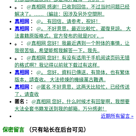
。 ：
@真相网 感谢！已收到回信，不过当时问题已经
解决了。……（編註：因涉及另外空間附..
真相网
：
@。 有回信，请参考，祝好！
真相网
：
@。 不好意思，最近比較忙，遲復見諒。 大
法書籍原版格式，官方發布的就是PDF，..
。 ：
@真相网 您好！我最近遇到一个附体的事情，让
我很苦恼，希望能帮我解答一下，我先..
。 ：
@真相网 您好！有没有适用于手机阅读页码无错
的格式啊？我记得以前就下载过有这样..
真相网
：
@。 您好，資料已傳送，有简体，也有繁体
版本，請查收。 大法修煉的機緣萬古難遇..
真相网
：
@匿名 不好意思，这两天比较忙，已经传送
了，请查收
匿名 ：
@真相网 您好，什么时候才有回复啊，我想要
大法全套书籍发送到我的邮箱，万分感谢！
近期所有留言 »
（只有站长在后台可见）
保密留言