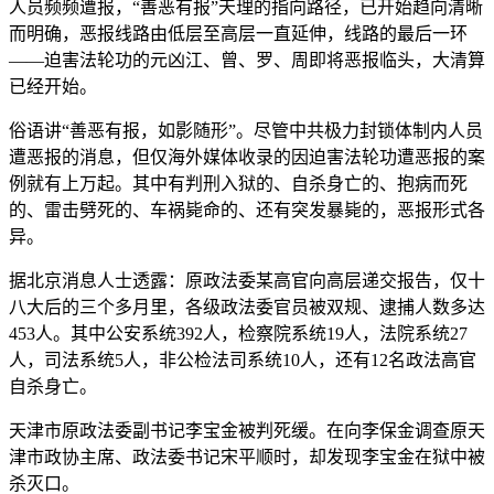
人员频频遭报，“善恶有报”天理的指向路径，已开始趋向清晰
而明确，恶报线路由低层至高层一直延伸，线路的最后一环
——迫害法轮功的元凶江、曾、罗、周即将恶报临头，大清算
已经开始。
俗语讲“善恶有报，如影随形”。尽管中共极力封锁体制内人员
遭恶报的消息，但仅海外媒体收录的因迫害法轮功遭恶报的案
例就有上万起。其中有判刑入狱的、自杀身亡的、抱病而死
的、雷击劈死的、车祸毙命的、还有突发暴毙的，恶报形式各
异。
据北京消息人士透露：原政法委某高官向高层递交报告，仅十
八大后的三个多月里，各级政法委官员被双规、逮捕人数多达
453人。其中公安系统392人，检察院系统19人，法院系统27
人，司法系统5人，非公检法司系统10人，还有12名政法高官
自杀身亡。
天津市原政法委副书记李宝金被判死缓。在向李保金调查原天
津市政协主席、政法委书记宋平顺时，却发现李宝金在狱中被
杀灭口。