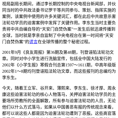
视局副局长期间，通过李长期控制的中央电视台新闻部，并伙
同当时的中共政法委书记罗干等共同参与、策划、指挥实施的
案例，该案例中使用的许多关键词汇，都在此后中共故意杀害
法轮功学员的迫害案例中发挥了关键作用。李东生当时主要负
责将中共自编自导的“天安门自焚伪案”一发生后就迅速传播到
全球，当时就是李亲自监制了中央电视台在第一时间将“天安
门自焚伪案”的
谎言
在全球传播的整个秘密过程。
2001年9月《良友周报》第36期及第48期，刊登诬陷法轮功文
章。同时对中小学生进行洗脑宣传，包括全中国大陆发行的
2002年《小学生报》寒假合刊总第1597～1611期，中高年级版
2002年1～8期均刊登诬陷法轮功文章，而这些报刊的总编均为
李东生。
今天，随着王立军、谷开来、薄熙来、李东生、徐才厚、周永
康这些迫害法轮功的核心人物落马，关押迫害法轮功学员的主
要场所劳教所的全面解散，所有参与迫害法轮功的人员，无论
他们以什么方式落马，如果从中国善恶有报的传统观念来看，
都可以说这些人都是因为迫害法轮功遭到了恶报。这些高官落