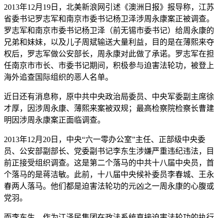
2013年12月19日，北美新浪网引述《澳洲日报》报导称，江苏
省委书记罗志军和南京市委书记杨卫泽涉周永康案正被调查。
罗志军和南京市委书记杨卫泽（前无锡市委书记）给周永康的
兄弟和妹妹，以及儿子周斌输送大量利益，目的是在薄熙来夺
权后，罗志军做公安部长，周永康对此做了承诺。罗志军在担
任南京市市长、市委书记期间，积极参与迫害法轮功，被登上
海外追查国际组织的恶人名单。
近日还有消息称，原中共中央政治局委员、中央军委副主席徐
才厚，因涉周永康、薄熙来案被双规；最高检察院检察长曹建
明因涉周永康案正面临调查。
2013年12月20日，中央“六一零办公室”主任、正部级中央委
员、公安部副部长、党委副书记李东生涉嫌严重违纪违法，目
前正接受组织调查。这是第二个落马的中共十八届中央员，首
个落马的是蒋洁敏。此前，十八届中央候补委员李春城、王永
春两人落马。他们都是迫害法轮功的元凶之一周永康的心腹或
党羽。
而李东生，作为江泽民集团在政法系统直接迫害法轮功的执行