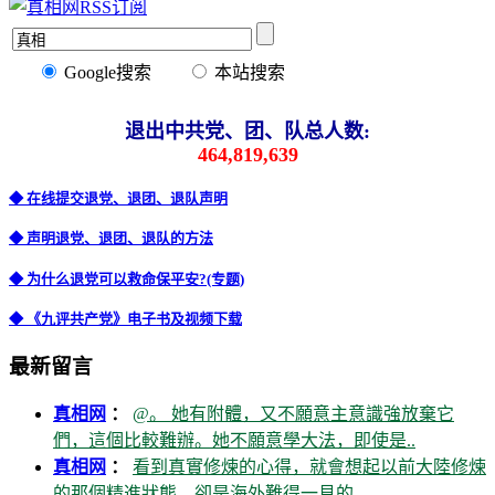
Google搜索
本站搜索
退出中共党、团、队总人数:
464,819,639
◆ 在线提交退党、退团、退队声明
◆ 声明退党、退团、退队的方法
◆ 为什么退党可以救命保平安?(专题)
◆ 《九评共产党》电子书及视频下载
最新留言
真相网
：
@。 她有附體，又不願意主意識強放棄它
們，這個比較難辦。她不願意學大法，即使是..
真相网
：
看到真實修煉的心得，就會想起以前大陸修煉
的那個精進狀態，卻是海外難得一見的。..