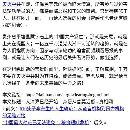
天灭中共
在即，江泽民等元凶被面临大清算，所有参与过迫害
法轮功学员的人，都将面临恶报和正义的审判。只是神慈悲于
人，还在网开一面，一再给人选择的机会（曾经作恶者还有赎
罪的机会）。
贵州省平塘县藏字石上的“中国共产党亡”，那就是天意，就是
上天在提醒人；一亿五千万退党大潮不可逆转的趋势，就是在
为人们指明方向；因参与对法轮功的迫害而频频遭恶报的事
例，就是让人们在这历史的最后关头看清形势，做出选择。
在这稍纵即逝的宝贵时间里，赶快抓紧时间，了解真相；千万
不要在天灭中共时为其陪葬，或遭清算。弃恶从善，就是给自
己选择了一条走向未来幸福的生命之路！
本文链接：https://dafahao.com/large-clearing-begun.html
本文标题：大清算已经开始 弃恶从善莫迟疑 - 真相网
« 前文：
610头子李东生的人生轨迹：从谎言机构到暴力机构
的无缝对接
“中国最大劫难已无法避免” - 粮食短缺危机
：后文 »