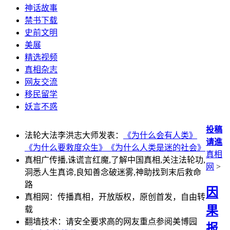
神话故事
禁书下载
史前文明
美展
精选视频
真相杂志
网友交流
移民留学
妖言不惑
投稿
法轮大法李洪志大师发表：
《为什么会有人类》
请進
《为什么要救度众生》
《为什么人类是迷的社会》
真相
真相广传播,诛谎言红魔,了解中国真相,关注法轮功,
网
>
洞悉人生真谛,良知善念破迷雾,神助找到末后救命
路
因
真相网：传播真相，开放版权，原创首发，自由转
果
载
翻墙技术：请安全要求高的网友重点参阅美博园
报