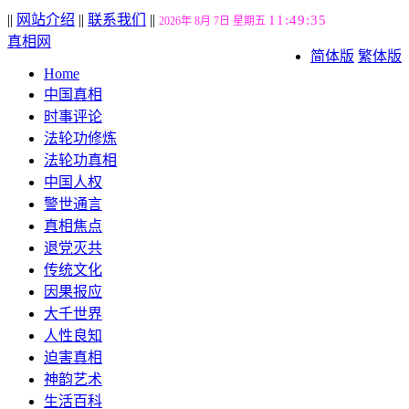
||
网站介绍
||
联系我们
||
11:49:36
2026年 8月 7日 星期五
真相网
简体版
繁体版
Home
中国真相
时事评论
法轮功修炼
法轮功真相
中国人权
警世通言
真相焦点
退党灭共
传统文化
因果报应
大千世界
人性良知
迫害真相
神韵艺术
生活百科