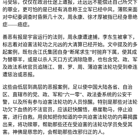
马受惩，仅仅在政治仕途上遭报，还远远不能偿还自己所欠下
的罪业，更可怕的是已经有消息称王立军已经中风，薄熙来面
对中纪委调查时昏厥几十次，周永康、徐才厚被指已经身患绝
症——癌症。
善恶有报是宇宙运行的法则，周永康遭逮捕，李东生被拿下，
标志着对迫害法轮功之元凶的大清算已经开始。文中提及的多
起案例，既包含江氏集团自身“断尾求生”时抛弃下属，使其成
为替罪羊，或是以杀人灭口方式消除隐患，也包含党、政、军
及政法系统官员追随江、曾、罗、周、薄迫害法轮功受到牵连
遭惩治或恶报。
这些由低层到高层的恶报案例，足以使中国大陆各省、自治
区、直辖市的党、政、军和“六一零”、政法委系统的公安干
警，以及所有参与迫害法轮功的人员惊醒。特别是那些对法轮
功欠下血债的不法官员，应该赶快醒悟，悬崖勒马，停止迫
害，进行自救。用良知把你知道的中共迫害法轮功的内幕揭露
出来，将功赎罪，帮助那些还在受迫害的法轮功学员免受其
害。神佛是慈悲的，会帮助那些改邪归正的人。