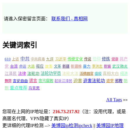
请進入保密留言页面：
联系我们 - 真相网
关键词索引
中共
信仰
修炼
610
传统文化
共产
上访
中共病毒
九评
习近平
传说
健康
党
报应
台湾
命运
大选
故事
文革
新疆
新疆棉
暴力
李洪志
欺骗
武汉肺炎
法轮功学员
江泽民
法律
法轮功
法轮大法
真相大白
经济
活摘器官
瘟疫
谎言
迫害
迫害法轮功
言论自由
贪污腐败
退党
邪教
酷
舞弊
起诉江泽民
重点推荐
刑
马克思
All Tags
»»
您现在上网的IP地址是：
216.73.217.92
（注：没用代理，或是
高匿名代理、VPN隐藏了真实IP）
更详细的代理IP检测 -->
美博园ip检测ipcheck
||
美博园IP地理