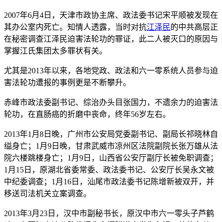
2007年6月4日，天津市政协主席、政法委书记宋平顺被发现在
其办公室内死亡。知情人透露，当时对抗
江泽民
的中共高层正
在秘密调查江泽民迫害法轮功的罪证，此二人被灭口的原因与
掌握江氏集团太多罪状有关。
尤其是2013年以来，各地党政、政法和六一零系统人员参与迫
害法轮功遭报的事例更是不断攀升。
赤峰市政法委副书记、综治办头目张国力，不遗余力的迫害法
轮功，在直肠癌的折磨中丧命，终年56岁左右。
2013年1月8日晚，广州市公安局党委副书记、副局长祁晓林自
缢身亡；1月9日晚，甘肃武威市凉州区法院副院长张万雄从法
院六楼跳楼身亡；1月9日，山西省公安厅副厅长被免职调查；
1月15日，原湖北省委常委、政法委书记、公安厅长吴永文被
中纪委调查；1月16日，汕尾市政法委书记陈增新被双开，并
移送司法机关立案调查。
2013年3月23日，汉中市副秘书长，原汉中市六一零头子芦鹤