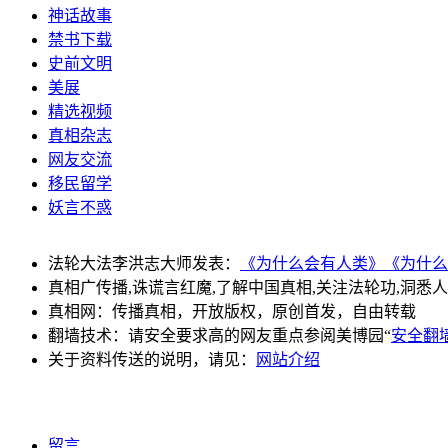
神话故事
禁书下载
史前文明
美展
精选视频
真相杂志
网友交流
移民留学
妖言不惑
法轮大法李洪志大师发表：
《为什么会有人类》
《为什么
真相广传播,诛谎言红魔,了解中国真相,关注法轮功,洞悉
真相网：传播真相，开放版权，原创首发，自由转载
翻墙技术：请安全要求高的网友重点参阅美博园“
安全翻
关于资料传送的说明，请见：
网站介绍
留言