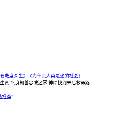
要救度众生》
《为什么人类是迷的社会》
人生真谛,良知善念破迷雾,神助找到末后救命路
墙推荐
”