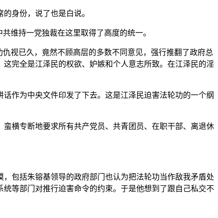
席的身份，说了也是白说。
中共维持一党独裁在这里取得了高度的统一。
功仇视已久，竟然不顾高层的多数不同意见，强行推翻了政府总
害，这完全是江泽民的权欲、妒嫉和个人意志所致。在江泽民的淫
讲话作为中央文件印发了下去。这是江泽民迫害法轮功的一个纲
，蛮横专断地要求所有共产党员、共青团员、在职干部、离退休
漠，包括朱镕基领导的政府部门也认为把法轮功当作敌我矛盾处
系统等部门对推行迫害命令的约束。于是他想到了跟自己私交不