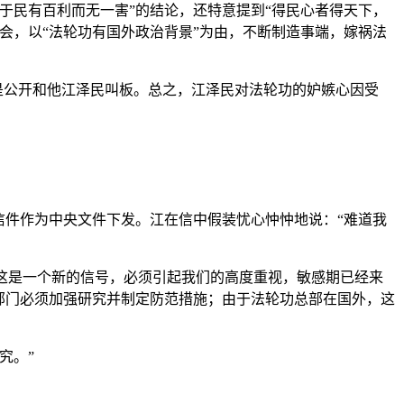
于民有百利而无一害”的结论，还特意提到“得民心者得天下，
会，以“法轮功有国外政治背景”为由，不断制造事端，嫁祸法
是公开和他江泽民叫板。总之，江泽民对法轮功的妒嫉心因受
信件作为中央文件下发。江在信中假装忧心忡忡地说：“难道我
？这是一个新的信号，必须引起我们的高度重视，敏感期已经来
部门必须加强研究并制定防范措施；由于法轮功总部在国外，这
究。”