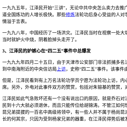
一九九五年，江泽民开始“三讲”，无论中共中央怎么卖力去推
道全国炼功的人增长极快。那些
修炼
法轮功后身心受益的人对
情溢于言表。
一九九八年，中国经历了一场洪灾。江泽民当时在视察一处大
当时就妒火中烧，阴着脸掉头走开了。
3、江泽民的妒嫉心在“四二五”事件中总爆发
一九九九年四月二十五日，由于天津市公安部门非法抓捕多名
到中南海附近的中央信访局
上访
，史称“四二五”事件。该事
但是，江泽民看到有上万名法轮功学员宁愿为法轮功上访，内
席。另外，外电对此事件双方的赞赏，包括对朱镕基的赞赏，
江泽民如此气急败坏还有一个没有说出口的原因，就是乔石对
民到十六大就必须退休，而且只能传位给胡锦涛。不管江如何
昆兄弟提拔的一百名中高级将领中，有一些人并不属于杨尚昆
长的何其宗，只因为受到杨家兄弟的器重，在江泽民得势后被