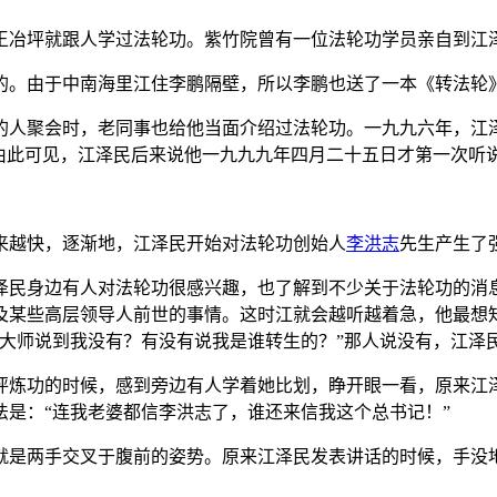
子王冶坪就跟人学过法轮功。紫竹院曾有一位法轮功学员亲自到江
的。由于中南海里江住李鹏隔壁，所以李鹏也送了一本《转法轮
的人聚会时，老同事也给他当面介绍过法轮功。一九九六年，江
”由此可见，江泽民后来说他一九九九年四月二十五日才第一次听
来越快，逐渐地，江泽民开始对法轮功创始人
李洪志
先生产生了
泽民身边有人对法轮功很感兴趣，也了解到不少关于法轮功的消
及某些高层领导人前世的事情。这时江就会越听越着急，他最想
李大师说到我没有？有没有说我是谁转生的？”那人说没有，江泽
坪炼功的时候，感到旁边有人学着她比划，睁开眼一看，原来江
是：“连我老婆都信李洪志了，谁还来信我这个总书记！”
就是两手交叉于腹前的姿势。原来江泽民发表讲话的时候，手没