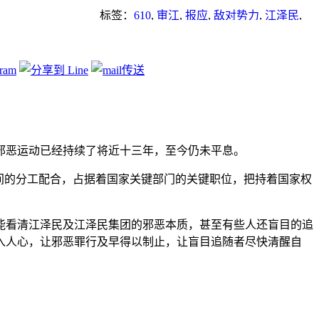
标签：
610
,
审江
,
报应
,
敌对势力
,
江泽民
,
法律
,
起诉江泽民
,
迫害
,
迫害法轮功
邪恶运动已经持续了将近十三年，至今仍未平息。
间的分工配合，占据着国家关键部门的关键职位，把持着国家权
能看清江泽民及江泽民集团的邪恶本质，甚至有些人还盲目的追
入人心，让邪恶罪行及早得以制止，让盲目追随者尽快清醒自