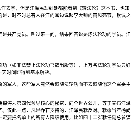
著作去学，但是江泽民却到处都能看到《转法轮》这本书，也知
的是，时不时总有人在江的耳边说起李大师的高风亮节，钦佩之
定是共产党员。叫过来一问，结果回答说是炼法轮功的学员。江
轮功（如非法禁止法轮功书籍出版等），上万名法轮功学员只好
一天时间即得到基本解决。
衔的军人，这些军人竟然会追随法轮功而不去追随他这个军委主
胡锦涛为第四代领导核心的秘密，向全世界公开，等于宣布江泽
了。仅此一点，凡是乔石支持的，江泽民就反对。就象当年杨尚
一定要把名单上的所有人降级使用，比如四十二岁就任副总参谋