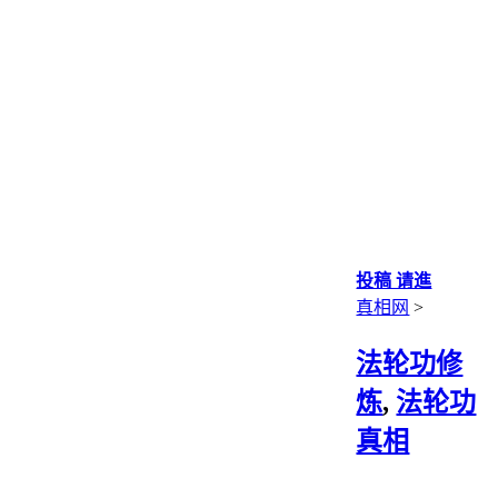
投稿 请進
真相网
>
法轮功修
炼
,
法轮功
真相