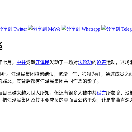
逃
年七月，
中共
党魁
江泽民
发动了一场对
法轮功
的
迫害
运动，这场
集团”。江泽民集团拉帮结伙，沆瀣一气，狼狈为奸，通过成员之
的罪恶，其背后都有江泽民集团共同作恶的影子。
面目已越来越为世人所知，但还有很多人被中共
谎言
所蒙骗，没
，把江泽民集团及其主要成员的真面目公诸于众，让是非曲直深