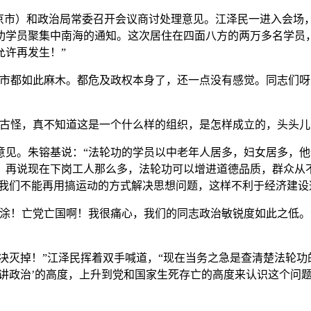
京市）和政治局常委召开会议商讨处理意见。江泽民一进入会场
功学员聚集中南海的通知。这次居住在四面八方的两万多名学员
允许再发生！”
京市都如此麻木。都危及政权本身了，还一点没有感觉。同志们
古怪，真不知道这是一个什么样的组织，是怎样成立的，头头儿
意见。朱镕基说：“法轮功的学员以中老年人居多，妇女居多，他
？再说现在下岗工人那么多，法轮功可以增进道德品质，群众从
，我们不能再用搞运动的方式解决思想问题，这样不利于经济建设
涂！亡党亡国啊！我很痛心，我们的同志政治敏锐度如此之低。法
坚决灭掉！”江泽民挥着双手喊道，“现在当务之急是查清楚法轮
讲政治’的高度，上升到党和国家生死存亡的高度来认识这个问题