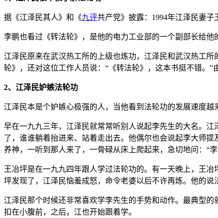
据《江泽民其人》和《
九评
共产党》披露：1994年江泽民妻
李鹏也看过《转法轮》，是他的电力工业部的一个副部长给他
江泽民原来在武汉热工所的上级也炼功，江泽民和武汉热工所
轮》，还对这位工作人员说：“《转法轮》，这本书挺不错。
2、江泽民妒嫉法轮功
江泽民本是个妒嫉心极强的人，当他看到法轮功的发展速度越
早在一九九三年，江泽民就常常听别人说起李先生的大名。江
了，谁谁躺着抬进来、站着走出去。他偶尔也会说起李大师提
养神，一听到那人来了，一骨碌从床上爬起来，急切地问：“
王冶坪是在一九九四年跟人学过法轮功的。有一天晚上，王冶
坪发现了，江泽民恼羞成怒，命令老婆以后不许再炼。他的说法
江泽民那个时候还非常喜欢学李先生的手势和动作。最典型的
扣在小腹前，之后，江也开始跟着学。