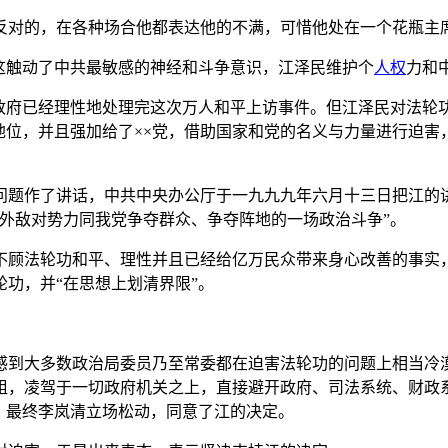
反对的，在各种场合他都表达他的不满，可惜他处在一个花瓶主
这触动了中共最敏感的神经和斗争意识，江泽民维护个
人权
力和
央政府已经理性地处理完这次万人和平上访事件。但江泽民对法轮
地位，并且强加给了××党，借助国家和党的名义与力量进行迫
问题作了讲话，中共中央办公厅于一九九九年六月十三日把江的
外敌对势力同我党争夺群众、争夺阵地的一场政治斗争”。
不顾法轮功和平、理性并且已经给亿万民众带来身心改善的事实
功，并“在思想上划清界限”。
感到大多数政治局委员乃至常委都在迫害法轮功的问题上相当冷
组，凌驾于一切政府机关之上，直接避开政府、司法系统、财政
，最终李岚清立场松动，同意了江的决定。