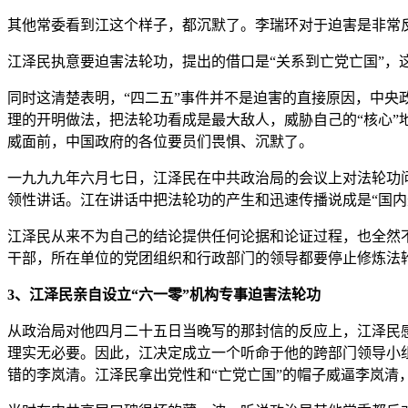
其他常委看到江这个样子，都沉默了。李瑞环对于迫害是非常
江泽民执意要迫害法轮功，提出的借口是“关系到亡党亡国”，
同时这清楚表明，“四二五”事件并不是迫害的直接原因，中
理的开明做法，把法轮功看成是最大敌人，威胁自己的“核心”
威面前，中国政府的各位要员们畏惧、沉默了。
一九九九年六月七日，江泽民在中共政治局的会议上对法轮功
领性讲话。江在讲话中把法轮功的产生和迅速传播说成是“国内
江泽民从来不为自己的结论提供任何论据和论证过程，也全然
干部，所在单位的党团组织和行政部门的领导都要停止修炼法轮
3、江泽民亲自设立“六一零”机构专事迫害法轮功
从政治局对他四月二十五日当晚写的那封信的反应上，江泽民
理实无必要。因此，江决定成立一个听命于他的跨部门领导小
错的李岚清。江泽民拿出党性和“亡党亡国”的帽子威逼李岚清