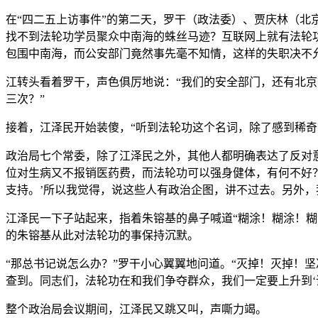
在“四二五上访事件”的第二天，罗干（政法委）、贾庆林（北
找不到法轮功学员聚众中南海的蛛丝马迹？互联网上就有法轮
包围中南海，而公安部门竟然事先毫不知情，这样的失职决不
江转头看着罗干，声色俱厉地说：“我们的安全部门，还有北
三次？”
接着，江泽民开始装傻，“听到法轮功这个名词，除了感到稀奇
政治局七个常委，除了江泽民之外，其他人都明确表达了反对
位对生病又不报销医药费，而法轮功可以强身健体，有何不好
支持。’所以我觉得，说这些人有政治企图，讲不过去。另外
江泽民一下子站起来，指着朱镕基的鼻子喊道“糊涂！糊涂！糊
的朱镕基从此对法轮功的事保持沉默。
“那总书记说怎么办？”罗干小心翼翼地问道。“灭掉！灭掉！
查到。同志们，法轮功在和我们争夺群众，我们一定要上升到‘
整个政治局会议期间，江泽民又跳又叫，声嘶力竭。