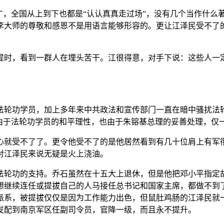
广，全国从上到下也都是“认认真真走过场”，没有几个当作什么
李大师的尊敬和感恩不是用语言能够形容的。更让江泽民受不了
堤时，看到一群人在埋头苦干。江很得意，对手下说：这些人一
法轮功学员，加上多年来中共政法和宣传部门一直在暗中骚扰法
件由于法轮功学员的和平理性，也由于朱镕基总理的妥善处理，仅
心就受不了了。更令他受不了的是他居然看到有几十位肩上有军
对江泽民来说无疑是火上浇油。
法轮功的支持。乔石虽然在十五大上退休，但是他把邓小平指定
想继续连任或提拔自己的人马接任总书记和国家主席，都做不到
派系，被提拔仅仅是因为工作能力出色，但鼠肚鸡肠的江泽民就
发配到南京军区任副司令员，官降一级，而且永不提升。