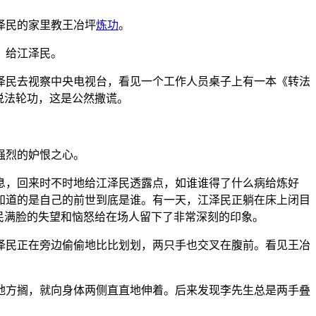
泽民的家里教王冶坪
炼功
。
》给江泽民。
泽民去视察中央电视台，看见一个工作人员桌子上有一本《转法
说法轮功，这是公然撒谎。
强烈的妒恨之心。
息，回来时不时地给江泽民透露点，如谁谁得了什么病给炼好
知道的是自己的前世到底是谁。有一天，江泽民正躺在床上闭目
民满脸的失望和恼怒给在场人留下了非常深刻的印象。
泽民正在旁边偷偷地比比划划，两只手也交叉在腹前。看见王冶
地方搁，就向身体两侧直直地伸着。后来发现李先生总是两手叠