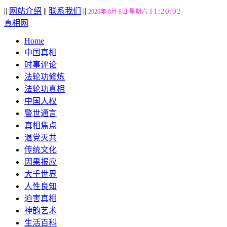
||
网站介绍
||
联系我们
||
11:20:03
2026年 8月 8日 星期六
真相网
Home
中国真相
时事评论
法轮功修炼
法轮功真相
中国人权
警世通言
真相焦点
退党灭共
传统文化
因果报应
大千世界
人性良知
迫害真相
神韵艺术
生活百科