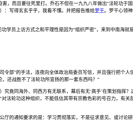
害，而且要往死里打。乔石不但在一九九八年做出“法轮功于国
意）：写得玄玄乎乎，我看不懂。并把报告推给
罗干
。罗干心领神
轮功学员上访方式之和平理性是因为“组织严密”，来到中南海就
司令部”的手法，连夜向全体政治局委员写信，并且强行把个人
论，还战胜不了法轮功所宣扬的那一套东西吗？”
）究竟同海外、同西方有无联系，幕后有无‘高手’在策划指挥
：“对法轮功这种组织，不能低估其带有宗教色彩的号召力，有关
公厅的通知要求的是：学习贯彻落实，不是征求意见、或讨论研