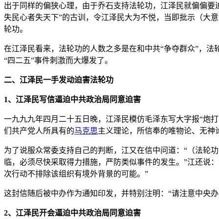
出于同样的偏狭心理，由于乔石支持法轮功，江泽民就偏偏要迫
失民心者失天下”的古训，令江泽民大为不悦，当即批示（大
轮功。
在江泽民看来，法轮功的人数之多是在和中共“争夺群众”，法
“四二五”事件刺激而大爆发了。
二、江泽民一手发动迫害法轮功
1、江泽民写信逼迫中共政治局同意迫害
一九九九年四月二十五日晚，江泽民模仿毛泽东写大字报“炮打
们共产党人所具有的
马克思
主义理论，所信奉的唯物论、无神
为了说服众常委支持自己的判断，江又在信中问道：“（法轮功
临，必须尽快采取得力措施，严防类似事件的发生。”江还说
次行动不排除该组织有境外背景的可能。”
这封信随后被中办作为通知印发，并特别注明：“请注意中央办
2、江泽民开会逼迫中共政治局同意迫害