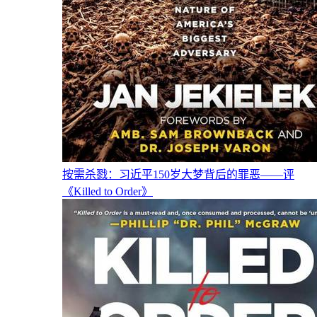
按需杀戮：习近平150岁大梦背后的罪恶——评
《Killed to Order》