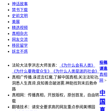
神话故事
禁书下载
史前文明
美展
精选视频
真相杂志
网友交流
移民留学
妖言不惑
投稿
法轮大法李洪志大师发表：
《为什么会有人类》
请進
《为什么要救度众生》
《为什么人类是迷的社会》
真相
真相广传播,诛谎言红魔,了解中国真相,关注法轮功,
网
>
洞悉人生真谛,良知善念破迷雾,神助找到末后救命
路
中
真相网：传播真相，开放版权，原创首发，自由转
国
载
翻墙技术：请安全要求高的网友重点参阅美博园
真