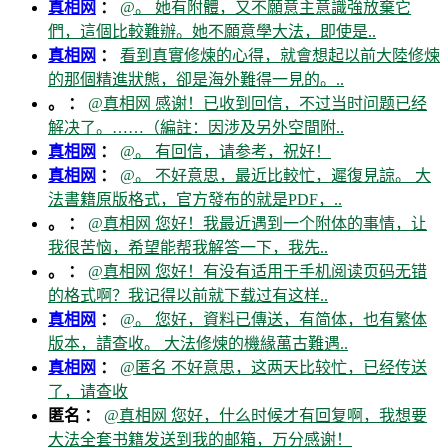
真相网
：
@。 她有附體，又不願意主意識強放棄它
們，這個比較難辦。她不願意學大法，即使是..
真相网
：
看到真實修煉的心得，就會想起以前大陸修煉
的那個精進狀態，卻是海外難得一見的。..
。 ：
@真相网 感谢！已收到回信，不过当时问题已经
解决了。……（編註：因涉及另外空間附..
真相网
：
@。 有回信，请参考，祝好！
真相网
：
@。 不好意思，最近比較忙，遲復見諒。 大
法書籍原版格式，官方發布的就是PDF，..
。 ：
@真相网 您好！我最近遇到一个附体的事情，让
我很苦恼，希望能帮我解答一下，我先..
。 ：
@真相网 您好！有没有适用于手机阅读页码无错
的格式啊？我记得以前就下载过有这样..
真相网
：
@。 您好，資料已傳送，有简体，也有繁体
版本，請查收。 大法修煉的機緣萬古難遇..
真相网
：
@匿名 不好意思，这两天比较忙，已经传送
了，请查收
匿名 ：
@真相网 您好，什么时候才有回复啊，我想要
大法全套书籍发送到我的邮箱，万分感谢！