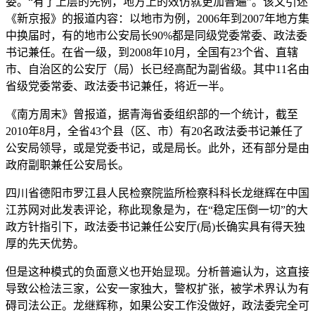
委。“有了上层的先例，地方上的效仿就更加普遍”。该文引述
《新京报》的报道内容：以地市为例，2006年到2007年地方集
中换届时，有的地市公安局长90%都是同级党委常委、政法委
书记兼任。在省一级，到2008年10月，全国有23个省、直辖
市、自治区的公安厅（局）长已经高配为副省级。其中11名由
省级党委常委、政法委书记兼任，将近一半。
《南方周末》曾报道，据青海省委组织部的一个统计，截至
2010年8月，全省43个县（区、市）有20名政法委书记兼任了
公安局领导，或是党委书记，或是局长。此外，还有部分是由
政府副职兼任公安局长。
四川省德阳市罗江县人民检察院监所检察科科长龙继辉在中国
江苏网对此发表评论，称此现象是为，在“稳定压倒一切”的大
政方针指引下，政法委书记兼任公安厅(局)长确实具有得天独
厚的先天优势。
但是这种模式的负面意义也开始显现。分析普遍认为，这直接
导致公检法三家，公安一家独大，警权扩张，被学术界认为有
碍司法公正。龙继辉称，如果公安工作没做好，政法委完全可