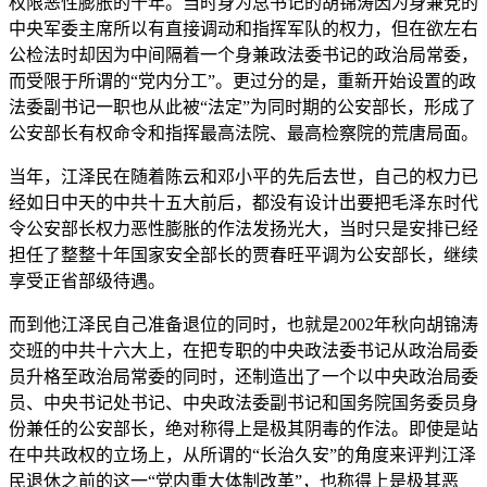
权限恶性膨胀的十年。当时身为总书记的胡锦涛因为身兼党的
中央军委主席所以有直接调动和指挥军队的权力，但在欲左右
公检法时却因为中间隔着一个身兼政法委书记的政治局常委，
而受限于所谓的“党内分工”。更过分的是，重新开始设置的政
法委副书记一职也从此被“法定”为同时期的公安部长，形成了
公安部长有权命令和指挥最高法院、最高检察院的荒唐局面。
当年，江泽民在随着陈云和邓小平的先后去世，自己的权力已
经如日中天的中共十五大前后，都没有设计出要把毛泽东时代
令公安部长权力恶性膨胀的作法发扬光大，当时只是安排已经
担任了整整十年国家安全部长的贾春旺平调为公安部长，继续
享受正省部级待遇。
而到他江泽民自己准备退位的同时，也就是2002年秋向胡锦涛
交班的中共十六大上，在把专职的中央政法委书记从政治局委
员升格至政治局常委的同时，还制造出了一个以中央政治局委
员、中央书记处书记、中央政法委副书记和国务院国务委员身
份兼任的公安部长，绝对称得上是极其阴毒的作法。即使是站
在中共政权的立场上，从所谓的“长治久安”的角度来评判江泽
民退休之前的这一“党内重大体制改革”，也称得上是极其恶