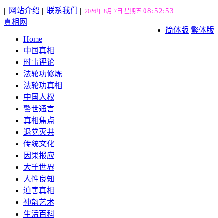
||
网站介绍
||
联系我们
||
08:52:55
2026年 8月 7日 星期五
真相网
简体版
繁体版
Home
中国真相
时事评论
法轮功修炼
法轮功真相
中国人权
警世通言
真相焦点
退党灭共
传统文化
因果报应
大千世界
人性良知
迫害真相
神韵艺术
生活百科