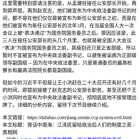
这里需要特别提请注意的是，从孟建柱接任公安部长开始，再
到郭声琨，再到赵克志，他们被宣布为中央政法委副书记的时
间，都不是在他们仅仅是被宣布为新任公安部长之初，而是在
他们被宣布为新任公安部长的次年3月，在当届全国人大一次
会议上被“表决通过”为国务院国务委员之后。原因应该是，此
三人在接任公安部长的头几个月里，也就是被全国人大会议
“表决”为国务院国务委员之前，其级别还只是正省部级，所以
暂时不宜被宣布为中央政法委副书记，以避免被诟病为正部级
领导副国级 -- 因为在中央政法委里，只是普通委员的最高检
察长和最高法院院长都是副国级。
但如今的习近平不但是让王小洪赶在二十大召开还有好几个月
的时间，即提前接替了赵克志的公安部长职务，甚至还把个王
小洪同时也宣布为中央政法委副书记，彻彻底底地不按常理出
牌了。详细的分析内容，留待下次节目继续介绍。
本文链接：https://dafahao.com/jiang-zemin-ccp-system-evil.html
本文标题：夜话中南海：江泽民留给政治后人们的制度之恶 -
真相网