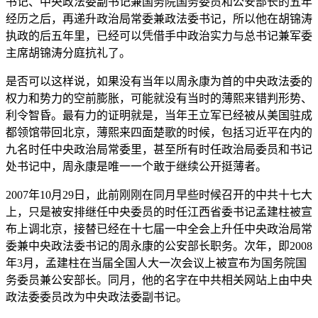
书记、中央政法委副书记兼国务院国务委员和公安部长的五年
经历之后，再递升政治局常委兼政法委书记，所以他在胡锦涛
执政的后五年里，已经可以凭借手中政治实力与总书记兼军委
主席胡锦涛分庭抗礼了。
是否可以这样说，如果没有当年以周永康为首的中央政法委的
权力和势力的空前膨胀，可能就没有当时的薄熙来错判形势、
利令智昏。最有力的证明就是，当年王立军已经被从美国驻成
都领馆带回北京，薄熙来四面楚歌的时候，包括习近平在内的
九名时任中央政治局常委里，甚至所有时任政治局委员和书记
处书记中，周永康是唯一一个敢于继续公开挺薄者。
2007年10月29日，此前刚刚在同月早些时候召开的中共十七大
上，只是被安排继任中央委员的时任江西省委书记孟建柱被宣
布上调北京，接替已经在十七届一中全会上升任中央政治局常
委兼中央政法委书记的周永康的公安部长职务。次年，即2008
年3月，孟建柱在当届全国人大一次会议上被宣布为国务院国
务委员兼公安部长。同月，他的名字在中共相关网站上由中央
政法委委员改为中央政法委副书记。