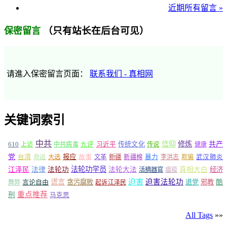
近期所有留言 »
（只有站长在后台可见）
保密留言
请進入保密留言页面：
联系我们 - 真相网
关键词索引
中共
信仰
修炼
610
传统文化
共产
上访
中共病毒
九评
习近平
传说
健康
党
报应
台湾
命运
大选
故事
文革
新疆
新疆棉
暴力
李洪志
欺骗
武汉肺炎
法轮功学员
江泽民
法律
法轮功
法轮大法
真相大白
经济
活摘器官
瘟疫
谎言
迫害
迫害法轮功
言论自由
贪污腐败
退党
邪教
酷
舞弊
起诉江泽民
重点推荐
刑
马克思
All Tags
»»