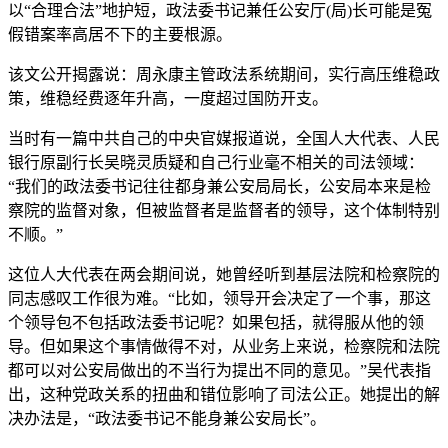
以“合理合法”地护短，政法委书记兼任公安厅(局)长可能是冤
假错案率高居不下的主要根源。
该文公开揭露说：周永康主管政法系统期间，实行高压维稳政
策，维稳经费逐年升高，一度超过国防开支。
当时有一篇中共自己的中央官媒报道说，全国人大代表、人民
银行原副行长吴晓灵质疑和自己行业毫不相关的司法领域：
“我们的政法委书记往往都身兼公安局局长，公安局本来是检
察院的监督对象，但被监督者是监督者的领导，这个体制特别
不顺。”
这位人大代表在两会期间说，她曾经听到基层法院和检察院的
同志感叹工作很为难。“比如，领导开会决定了一个事，那这
个领导包不包括政法委书记呢？如果包括，就得服从他的领
导。但如果这个事情做得不对，从业务上来说，检察院和法院
都可以对公安局做出的不当行为提出不同的意见。”吴代表指
出，这种党政关系的扭曲和错位影响了司法公正。她提出的解
决办法是，“政法委书记不能身兼公安局长”。