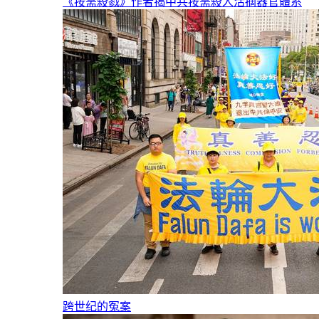
《按需殺戮》作者揭中共按需殺人活摘器官體系
跨世纪的冤案