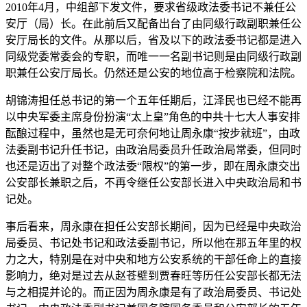
2010年4月，中组部下发文件，要求省级政法委书记不兼任公
安厅（局）长。在此前后又配备出台了由同级行政副职兼任公
安厅局长的文件。从那以后，省及以下的政法委书记都是进入
同级党委常委会的专职，而唯一一名副书记则是由同级行政副
职兼任公安厅局长。仍然还是公安的地位高于检察院和法院。
胡锦涛担任总书记的第一个五年任期后，江泽民也已经不能再
以中央军委主席身份扮演“太上皇”角色的中共十七大人事安排
酝酿过程中，虽然也是无可奈何地让周永康“按步就班”，由政
法委副书记升任书记，由政治局委员升任政治局常委，但同时
也还是迈出了对整个政法委“限权”的第一步，即在周永康交出
公安部长兼职之后，不再令继任公安部长进入中央政治局和书
记处。
事后看来，周永康在担任公安部长期间，因为已经是中央政治
局委员、书记处书记和政法委副书记，所以他在那五年里的权
力之大，特别是在对中央和地方公安系统的干部任命上的直接
影响力，绝对是过去从赵苍壁到贾春旺等历任公安部长都无法
与之相提并论的。而正因为周永康是有了政治局委员、书记处