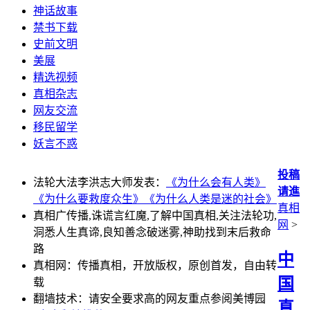
神话故事
禁书下载
史前文明
美展
精选视频
真相杂志
网友交流
移民留学
妖言不惑
投稿
法轮大法李洪志大师发表：
《为什么会有人类》
请進
《为什么要救度众生》
《为什么人类是迷的社会》
真相
真相广传播,诛谎言红魔,了解中国真相,关注法轮功,
网
>
洞悉人生真谛,良知善念破迷雾,神助找到末后救命
路
中
真相网：传播真相，开放版权，原创首发，自由转
国
载
翻墙技术：请安全要求高的网友重点参阅美博园
真