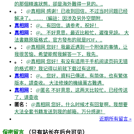
的那個精進狀態，卻是海外難得一見的。..
。 ：
@真相网 感谢！已收到回信，不过当时问题已经
解决了。……（編註：因涉及另外空間附..
真相网
：
@。 有回信，请参考，祝好！
真相网
：
@。 不好意思，最近比較忙，遲復見諒。 大
法書籍原版格式，官方發布的就是PDF，..
。 ：
@真相网 您好！我最近遇到一个附体的事情，让
我很苦恼，希望能帮我解答一下，我先..
。 ：
@真相网 您好！有没有适用于手机阅读页码无错
的格式啊？我记得以前就下载过有这样..
真相网
：
@。 您好，資料已傳送，有简体，也有繁体
版本，請查收。 大法修煉的機緣萬古難遇..
真相网
：
@匿名 不好意思，这两天比较忙，已经传送
了，请查收
匿名 ：
@真相网 您好，什么时候才有回复啊，我想要
大法全套书籍发送到我的邮箱，万分感谢！
近期所有留言 »
（只有站长在后台可见）
保密留言