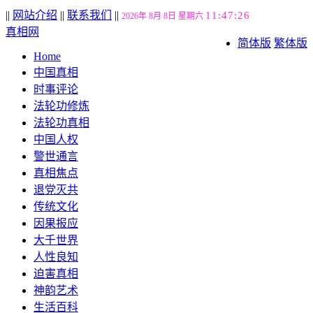
||
网站介绍
||
联系我们
||
11:47:27
2026年 8月 8日 星期六
真相网
简体版
繁体版
Home
中国真相
时事评论
法轮功修炼
法轮功真相
中国人权
警世通言
真相焦点
退党灭共
传统文化
因果报应
大千世界
人性良知
迫害真相
神韵艺术
生活百科