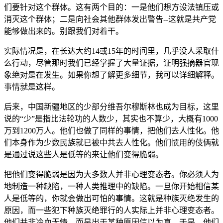
们要针对这个群体。这有两个目的：一是他们想方设法镇压或
消灭这个群体；二是向社会其他群体发出警告--这就是共产党
能够做出来的。别跟我们对着干。
实际情况是，在长达大约14或15年的时间里，几乎没人采取什
么行动，尽管那时我们已经掌握了大量证据，证明强摘器官现
象绝对是在发生。如果你想了解更多细节，我可以详细解释。
事情就是这样。
后来，中国新疆地区的少部分维吾尔穆斯林也成为目标，这里
说的“少”是指比法轮功的人数少，其实也不算少，大概有1000
万到1200万人。他们也做了同样的事情，把他们去人性化。他
们本身作为少数民族就已被中共去人性化。他们惯用的伎俩就
是通过说这些人是低等的来让他们变得脆弱。
把他们变得脆弱是因为大多数人并非心理变态者。你必须人为
地制造一种缺陷，一种人类推理中的缺陷。一旦你开始相信某
人是低等的，你就会做出可怕的事情。这就是种族灭绝发生的
原因，而一些犯下种族灭绝罪行的人实际上并非心理变态者。
他们并非冷血无情，而是出于某种原因信以为真。于是，他们