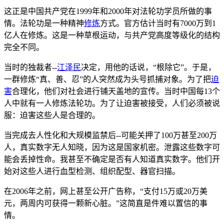
这正是中国共产党在1999年和2000年对法轮功学员所做的事
情。法轮功是一种精神
修炼
方式。官方估计当时有7000万到1
亿人在修炼。这是一种草根运动，与共产党高度等级化的结构
完全不同。
当时的独裁者--
江泽民
决定，用他的话说，“根除它”。于是，
一群修炼“真、善、忍”的人突然成为头号抓捕对象。为了把
迫
害
合理化，他们对社会进行铺天盖地的宣传。当时中国每13个
人中就有一人修炼法轮功。为了让迫害被接受，人们必须被说
服：迫害这些人是合理的。
当完成去人性化和大规模监禁后--可能关押了100万甚至200万
人，真实数字无人知晓，因为这是国家机密。泄露这些数字可
能会丢掉性命。我甚至不确定是否有人知道真实数字。他们开
始对这些人进行血型检测、组织配型、器官扫描。
在2006年之前，网上甚至公开广告称，“支付15万或20万美
元，两周内可获得一颗新心脏。”这简直是件难以置信的事
情。