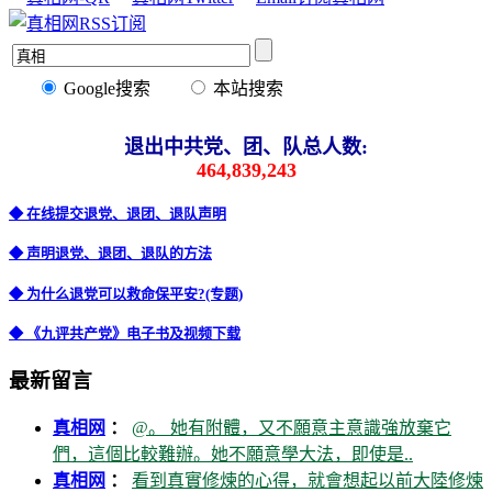
Google搜索
本站搜索
退出中共党、团、队总人数:
464,839,243
◆ 在线提交退党、退团、退队声明
◆ 声明退党、退团、退队的方法
◆ 为什么退党可以救命保平安?(专题)
◆ 《九评共产党》电子书及视频下载
最新留言
真相网
：
@。 她有附體，又不願意主意識強放棄它
們，這個比較難辦。她不願意學大法，即使是..
真相网
：
看到真實修煉的心得，就會想起以前大陸修煉