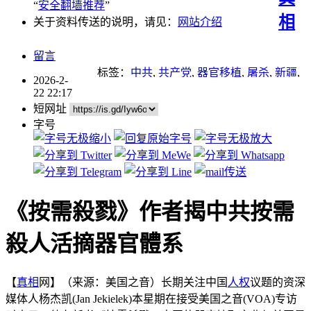
“
安全翻墙推荐
”
相
关于资料传送的说明，请见：
网站介绍
留言
标签：
中共
,
共产党
,
器官移植
,
屠杀
,
新疆
,
2026-2-
江泽民
,
活摘器官
,
迫害
22 22:17
短网址
字号
《按需殺戮》作者揭中共按需
殺人活摘器官體系
【
真相
网】（来源：美国之音）长期关注中国
人权
议题的资深
媒体人杨杰凯(Jan Jekielek)本星期在接受美国之音(VOA)专访