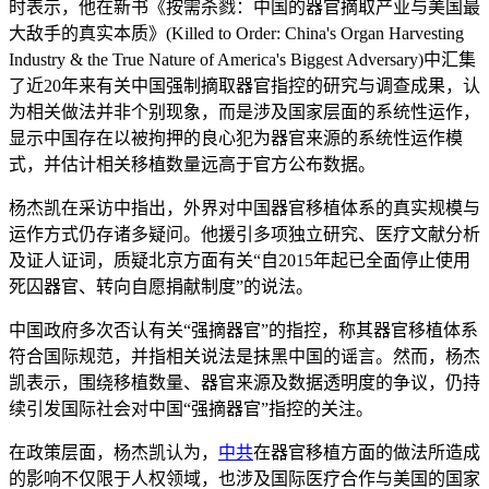
时表示，他在新书《按需杀戮：中国的器官摘取产业与美国最
大敌手的真实本质》(Killed to Order: China's Organ Harvesting
Industry & the True Nature of America's Biggest Adversary)中汇集
了近20年来有关中国强制摘取器官指控的研究与调查成果，认
为相关做法并非个别现象，而是涉及国家层面的系统性运作，
显示中国存在以被拘押的良心犯为器官来源的系统性运作模
式，并估计相关移植数量远高于官方公布数据。
杨杰凯在采访中指出，外界对中国器官移植体系的真实规模与
运作方式仍存诸多疑问。他援引多项独立研究、医疗文献分析
及证人证词，质疑北京方面有关“自2015年起已全面停止使用
死囚器官、转向自愿捐献制度”的说法。
中国政府多次否认有关“强摘器官”的指控，称其器官移植体系
符合国际规范，并指相关说法是抹黑中国的谣言。然而，杨杰
凯表示，围绕移植数量、器官来源及数据透明度的争议，仍持
续引发国际社会对中国“强摘器官”指控的关注。
在政策层面，杨杰凯认为，
中共
在器官移植方面的做法所造成
的影响不仅限于人权领域，也涉及国际医疗合作与美国的国家