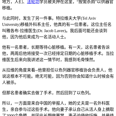
地方，人们、
法轮功
学员被关押在这里，“按需杀戮”以供器官
移植。
与此同时，发生了另一件事。特拉维夫大学(Tel Aviv
University)移植外科系主任，他真的有一位患者。这位主任名
叫雅各布·拉维医生(Dr. Jacob Lavee)。我后面可能还会谈到
他，因为他后来成为一名活动人士。
他有一名患者，长期等待心脏移植。有一天，这名患者告诉
他，两周后他将接受一次已经排定日期的心脏移植手术。当拉
维医生后来向我讲述这一情节时，我感到毛骨悚然。
从拉维的角度来看--他曾担任以色列器官移植协会负责人，他
说这根本不可能。绝无可能，因为否则你会知道什么时候会有
人被杀。
但那名患者确实去做了手术，然后回到了以色列。
所以，一方面是来自中国的举报人，她的丈夫是一名外科医
生，亲自参与过这些手术。他向妻子承认自己从活人身上摘取
了2000个角膜，并因此长期做噩梦。妻子迫使他忏悔，并最终