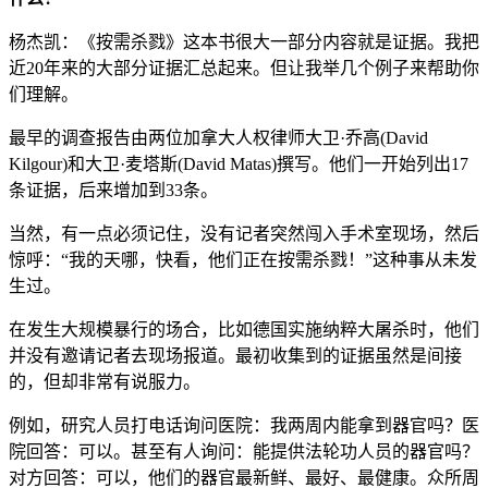
杨杰凯：《按需杀戮》这本书很大一部分内容就是证据。我把
近20年来的大部分证据汇总起来。但让我举几个例子来帮助你
们理解。
最早的调查报告由两位加拿大人权律师大卫·乔高(David
Kilgour)和大卫·麦塔斯(David Matas)撰写。他们一开始列出17
条证据，后来增加到33条。
当然，有一点必须记住，没有记者突然闯入手术室现场，然后
惊呼：“我的天哪，快看，他们正在按需杀戮！”这种事从未发
生过。
在发生大规模暴行的场合，比如德国实施纳粹大屠杀时，他们
并没有邀请记者去现场报道。最初收集到的证据虽然是间接
的，但却非常有说服力。
例如，研究人员打电话询问医院：我两周内能拿到器官吗？医
院回答：可以。甚至有人询问：能提供法轮功人员的器官吗？
对方回答：可以，他们的器官最新鲜、最好、最健康。众所周