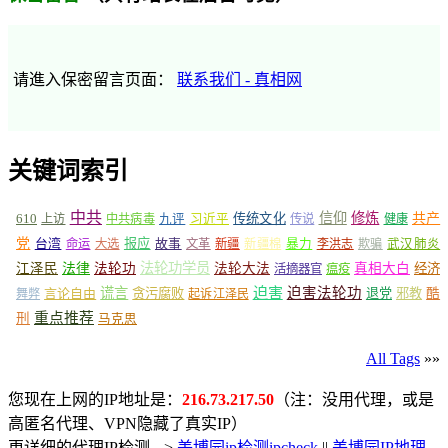
请進入保密留言页面：
联系我们 - 真相网
关键词索引
中共
信仰
修炼
610
传统文化
共产
上访
中共病毒
九评
习近平
传说
健康
党
报应
台湾
命运
大选
故事
文革
新疆
新疆棉
暴力
李洪志
欺骗
武汉肺炎
法轮功学员
江泽民
法律
法轮功
法轮大法
真相大白
经济
活摘器官
瘟疫
谎言
迫害
迫害法轮功
言论自由
贪污腐败
退党
邪教
酷
舞弊
起诉江泽民
重点推荐
刑
马克思
All Tags
»»
您现在上网的IP地址是：
216.73.217.50
（注：没用代理，或是
高匿名代理、VPN隐藏了真实IP）
更详细的代理IP检测 -->
美博园ip检测ipcheck
||
美博园IP地理