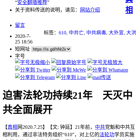
“
安全翻墙推荐
”
相
关于资料传送的说明，请见：
网站介绍
留言
标签：
610
,
中共亡
,
中共病毒
,
大外宣
,
大洪
2020-7-
水
,
江泽民
,
瘟疫
,
迫害
,
迫害法轮功
,
退党
,
25 18:56
酷刑
短网址
字号
迫害法轮功持续21年 天灭中
共全面展开
【
真相
网2020.7.25】【文: 钟延】21年前，
中共
党魁和中共互
相利用，通过非法特务组织“610”，对上亿的
法轮功
学员实施