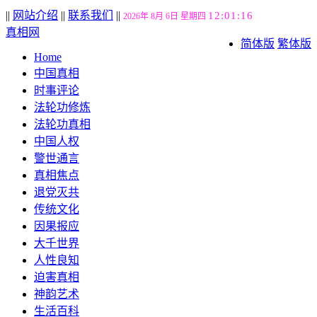
||
网站介绍
||
联系我们
||
12:01:17
2026年 8月 6日 星期四
真相网
简体版
繁体版
Home
中国真相
时事评论
法轮功修炼
法轮功真相
中国人权
警世通言
真相焦点
退党灭共
传统文化
因果报应
大千世界
人性良知
迫害真相
神韵艺术
生活百科