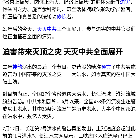
“名誉上搞臭、肉体上消灭、经济上搞垮”的群体灭绝性
迫害
，
倾举国之力、施百余种酷刑、甚至活体摘取法轮功学员器官，
打压信仰真善忍的法轮功
修炼
者。
21年后的今天，
天灭中共
正全面展开，参与迫害的中共官员们
也正面临着全面的清算。
迫害带来灭顶之灾 天灭中共全面展开
去年
神韵
演出的最后一个节目，史诗般的精准
预言
了中共实施
迫害为中国带来的灭顶之灾——大洪水，如今真实的在中国大
陆上演。
到目前为止，全国27个省份遭遇大洪水，长江流域、淮河流域
纷纷告急。中共水利部称，6月以来，全国433条河流发生超警
戒以上洪水，其中33条河流发生超历史洪水，大半个中国都泡
在洪水中，数亿人受灾。
7月17日，长江第2号洪水的警告再度发出，上涨速度会超过此
前的“1号洪水”。长江水文网显示，三峡库区入库流量已经上