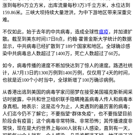
涨到每秒6万立方米，出库流量每秒3万3千立方米，水位达到
159.86米。三峡大坝持续大量泄洪，为中下游地区带来深重灾
难。
不仅如此，始于去年的中共病毒，造成全球性
瘟疫
，并加速扩
散。截至到美东时间17日8点，约翰·霍普金斯大学统计的数据
显示，中共病毒已经扩散到了189个国家和地区。全球确诊感
染中共病毒总人数超过了1400万，死亡人数超过了60万。
如今，病毒传播的速度不断加快达到了惊人的速度。路透社统
计，从7月13日的1300万例到1400万例，仅仅用了4天的时间，
也就是近100个小时当中，全球新增了100万确诊病例。
从香港出逃到美国的病毒学家闫丽梦在接受美国福克斯新闻采
访时披露，中共和世卫组织联手隐瞒掩盖病毒人传人和病毒本
身真相。她表示：这是迄今为止，人类遇到的最厉害的病毒；
人们迄今仍不了解它；不要指望“群体免疫”，也不要指望目前
阶段会有疫苗；这个病毒非常特殊、非常恐怖；其传播速度非
常快，现在是大约世界上每600人就有1人感染，直到有一天，