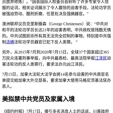
员放弃修炼）。“国会国际人权委员会聆听了许多专家令人信
服的证词，相关证词展示了令人震惊的迫害手段，法轮功学员
被强迫劳动、酷刑折磨、任意处决及强摘器官。”
澳洲联邦议员克里斯滕森（George Christensen）说：“中共对
和平的法轮功学员长达21年的迫害表明，中共政权是残酷无情
的。中共试图扼杀所有其无法完全控制的事物，特别是中共强
制
活摘
法轮功学员器官已犯下反人类罪。 ”
另外，从2015年7月到2020年7月15日，全球37个国家超过365
万民众连署刑事举报，向中共最高检、最高法院举报
江泽民
迫
害法轮功的反人类罪行，要求法办元凶江泽民。
7月15日，加拿大法轮大法学会將14名参与迫害的中共高官名
单提交給加拿大外交部長，要求加拿大使用马格尼茨基法惩办
恶人。
美拟禁中共党员及家属入境
《纽约时报》7月17日，援引多名消息人士的话说，川普政府