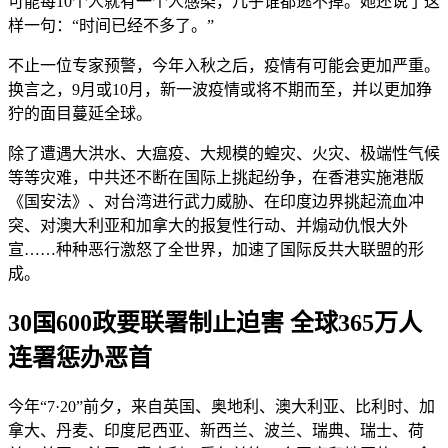
可能每10个人就有一个人感染，几乎谁都逃不掉。她还说了这
样一句：“时间已经不多了。”
不止一位专家预警，今年入秋之后，疫情有可能会更加严重。
换言之，9月或10月，新一波疫情或将不期而至，并以更加狰
狞的面目蔓延全球。
除了遭遇大洪水、大瘟疫、大规模的蝗灾、火灾、极端性气候
等等灾难，中共还不断在国际上挑起纷争，在香港实施港版
《国安法》、对台湾进行武力威胁、在印度边界挑起流血冲
突、对澳大利亚和加拿大的报复性行动、并煽动仇恨大外
宣……种种恶行激怒了全世界，加速了国际反共大联盟的形
成。
30国600政要联署制止迫害 全球365万人
连署惩办恶首
今年“7·20”前夕，来自英国、奥地利、澳大利亚、比利时、加
拿大、丹麦、印度尼西亚、新西兰、波兰、瑞典、瑞士、荷