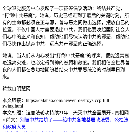
全球退党服务中心发起了一项征签倡议活动：终结共产党，
“打倒中共恶魔”。她说，历史已经走到了最后的关键时刻，所
有的生命都必须在正与邪，善与恶之间做出选择，摆放自己的
位置。不仅中国人才需要退出中共，我们也要唤起国际社会人
们心中的正义和良知，帮助他们尽快认清中共的邪恶，帮助他
们尽快作出抛弃中共，远离共产邪恶的正确选择。
她说，当人们从内心发出“打倒中共恶魔”的呼声，便能远离瘟
疫远离灾难，也必定得到神的眷顾和救度。我们相信全世界善
良的人们都在急切地期盼着结束中共罪恶统治的时刻早日到
来。
转载自明慧网
本文链接：https://dafahao.com/heaven-destroys-ccp-full-
swing.html
本文标题：迫害法轮功持续21年 天灭中共全面展开 - 真相网
« 前文：
别被中共给坑了
——给中共各地基层政法委、公检法
和政府人员