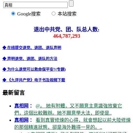
Google搜索
本站搜索
退出中共党、团、队总人数:
464,787,293
◆ 在线提交退党、退团、退队声明
◆ 声明退党、退团、退队的方法
◆ 为什么退党可以救命保平安?(专题)
◆ 《九评共产党》电子书及视频下载
最新留言
真相网
：
@。 她有附體，又不願意主意識強放棄它
們，這個比較難辦。她不願意學大法，即使是..
真相网
：
看到真實修煉的心得，就會想起以前大陸修煉
的那個精進狀態，卻是海外難得一見的。..