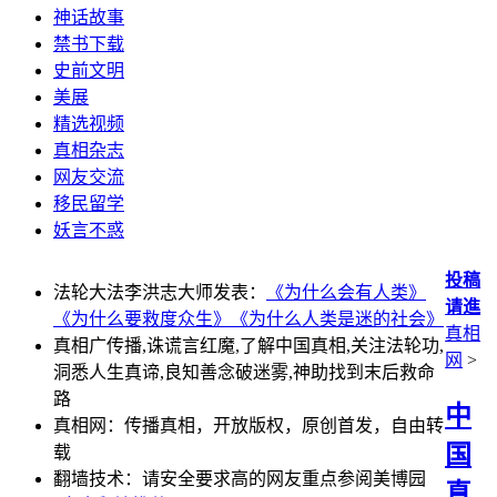
神话故事
禁书下载
史前文明
美展
精选视频
真相杂志
网友交流
移民留学
妖言不惑
投稿
法轮大法李洪志大师发表：
《为什么会有人类》
请進
《为什么要救度众生》
《为什么人类是迷的社会》
真相
真相广传播,诛谎言红魔,了解中国真相,关注法轮功,
网
>
洞悉人生真谛,良知善念破迷雾,神助找到末后救命
路
中
真相网：传播真相，开放版权，原创首发，自由转
国
载
翻墙技术：请安全要求高的网友重点参阅美博园
真