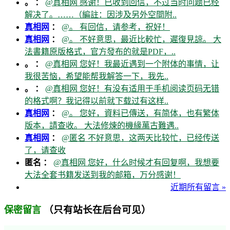
。 ：
@真相网 感谢！已收到回信，不过当时问题已经
解决了。……（編註：因涉及另外空間附..
真相网
：
@。 有回信，请参考，祝好！
真相网
：
@。 不好意思，最近比較忙，遲復見諒。 大
法書籍原版格式，官方發布的就是PDF，..
。 ：
@真相网 您好！我最近遇到一个附体的事情，让
我很苦恼，希望能帮我解答一下，我先..
。 ：
@真相网 您好！有没有适用于手机阅读页码无错
的格式啊？我记得以前就下载过有这样..
真相网
：
@。 您好，資料已傳送，有简体，也有繁体
版本，請查收。 大法修煉的機緣萬古難遇..
真相网
：
@匿名 不好意思，这两天比较忙，已经传送
了，请查收
匿名 ：
@真相网 您好，什么时候才有回复啊，我想要
大法全套书籍发送到我的邮箱，万分感谢！
近期所有留言 »
（只有站长在后台可见）
保密留言