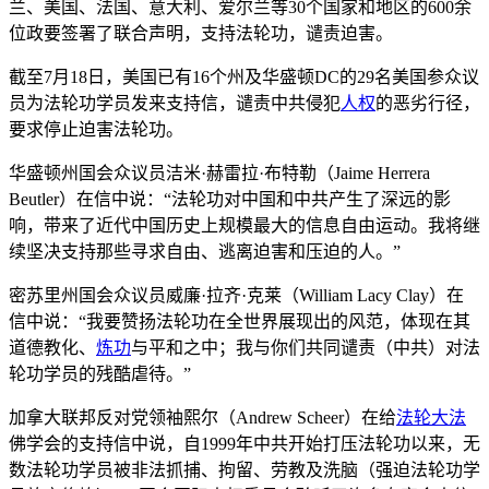
兰、美国、法国、意大利、爱尔兰等30个国家和地区的600余
位政要签署了联合声明，支持法轮功，谴责迫害。
截至7月18日，美国已有16个州及华盛顿DC的29名美国参众议
员为法轮功学员发来支持信，谴责中共侵犯
人权
的恶劣行径，
要求停止迫害法轮功。
华盛顿州国会众议员洁米·赫雷拉·布特勒（Jaime Herrera
Beutler）在信中说：“法轮功对中国和中共产生了深远的影
响，带来了近代中国历史上规模最大的信息自由运动。我将继
续坚决支持那些寻求自由、逃离迫害和压迫的人。”
密苏里州国会众议员威廉·拉齐·克莱（William Lacy Clay）在
信中说：“我要赞扬法轮功在全世界展现出的风范，体现在其
道德教化、
炼功
与平和之中；我与你们共同谴责（中共）对法
轮功学员的残酷虐待。”
加拿大联邦反对党领袖熙尔（Andrew Scheer）在给
法轮大法
佛学会的支持信中说，自1999年中共开始打压法轮功以来，无
数法轮功学员被非法抓捕、拘留、劳教及洗脑（强迫法轮功学