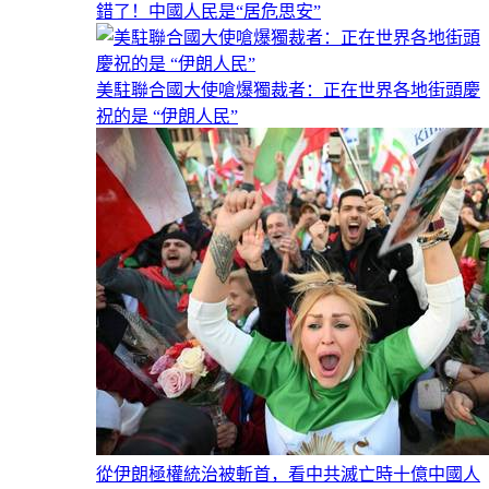
錯了！中國人民是“居危思安”
美駐聯合國大使嗆爆獨裁者：正在世界各地街頭慶
祝的是 “伊朗人民”
從伊朗極權統治被斬首，看中共滅亡時十億中國人