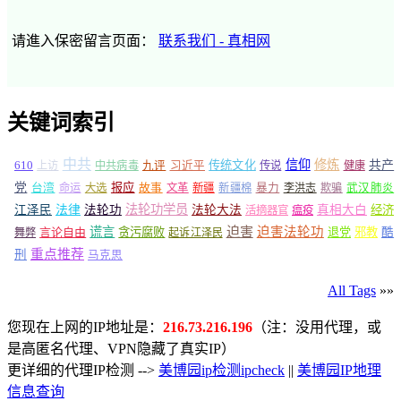
请進入保密留言页面：
联系我们 - 真相网
关键词索引
中共
信仰
修炼
610
传统文化
共产
上访
中共病毒
九评
习近平
传说
健康
党
报应
台湾
命运
大选
故事
文革
新疆
新疆棉
暴力
李洪志
欺骗
武汉肺炎
法轮功学员
江泽民
法律
法轮功
法轮大法
真相大白
经济
活摘器官
瘟疫
谎言
迫害
迫害法轮功
言论自由
贪污腐败
退党
邪教
酷
舞弊
起诉江泽民
重点推荐
刑
马克思
All Tags
»»
您现在上网的IP地址是：
216.73.216.196
（注：没用代理，或
是高匿名代理、VPN隐藏了真实IP）
更详细的代理IP检测 -->
美博园ip检测ipcheck
||
美博园IP地理
信息查询