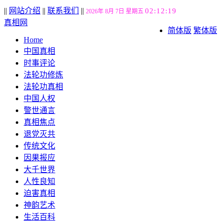
||
网站介绍
||
联系我们
||
02:12:20
2026年 8月 7日 星期五
真相网
简体版
繁体版
Home
中国真相
时事评论
法轮功修炼
法轮功真相
中国人权
警世通言
真相焦点
退党灭共
传统文化
因果报应
大千世界
人性良知
迫害真相
神韵艺术
生活百科