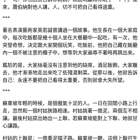
來，蕭伯納對他人講，人，切不可把自己看得過重。
***
著名表演藝術家英若誠曾講過一個故事。他生長在一個大家庭
中，每次吃飯都是幾十個人坐在大餐廳中一起吃，有一次，他
突發奇想，決定跟大家開個玩笑，吃飯前，他把自己藏在飯廳
內一個不被注意的櫃子中，想等到大家遍尋不著時再跳出來。
尷尬的是，大家絲毫沒有注意到他的缺席，酒足飯飽，大家離
去，他才漸漸地走出來吃了些殘湯剩菜。從那以後，他就告訴
自己：永遠不要把自己看得太重要，否則就會大失所望。
***
蘇東坡年輕的時候，是個傲氣十足的人。一日在田間小路上行
走，忽然和一個村姑狹路相逢。村姑挑著一擔泥，兩個互不相
讓。最後村姑提出她出一上聯，若蘇東坡能對上下聯，她就甘
心讓路。
村姑的上聯是：一擔重泥擋子路。蘇東坡一聽，這個上聯可生