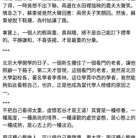
了得，一時竟想不出下聯。兩邊在水田裡插秧的農夫大聲笑。
情急之下，蘇東坡竟然大聲回應：兩旁夫子笑顏回。然後，蘇
東坡脫下鞋襪，為村姑讓了路。
事實上，一個人的輕與重、貴與賤，絕不是自己能訂下標準
的。平靜謙和，不喜張揚，才是最重的分量。
***
北京大學開學的日子，一個新生攔住了一個看門的老者，讓他
照顧一下箱子。第二天才發現，這個看門的老者，竟然是北京
大學副校長，著名學者季羨林。這位學貫中西的學者，竟然能
夠如此看輕自己，也許，正是他成為當代學人榜樣的原因之
一。
***
不把自己看得太重，虛懷若谷才是王道！其實是一種修養，一
種風度，一種高尚的境界，一種達觀的處世姿態，是心態上的
一種成熟，是心志上的一種淡泊。
用這種心態做人，可以使自己更健康，更大度；用這種心態做