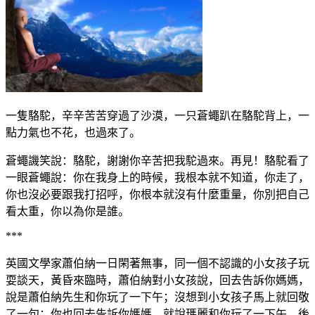
一隻駱駝，辛辛苦苦穿過了沙漠，一只蒼蠅趴在駱駝背上，一
點力氣也不花，也過來了。
蒼蠅譏笑說：駱駝，謝謝你辛苦把我駝過來。再見！駱駝看了
一眼蒼蠅說：你在我身上的時候，我根本就不知道，你走了，
你也沒必要跟我打招呼，你根本就沒有什麼重量，你別把自己
看太重，你以為你是誰。
***
英國文學家蕭伯納一日閑著無事，同一個不認識的小女孩子玩
耍談天，黃昏來臨時，蕭伯納對小女孩說，回去告訴你媽媽，
說是蕭伯納先生和你玩了一下午；沒想到小女孩子馬上就回敬
了一句：你也回去告訴你媽媽，就說瑪麗和你玩了一下午。後