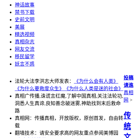
神话故事
禁书下载
史前文明
美展
精选视频
真相杂志
网友交流
移民留学
妖言不惑
投稿
法轮大法李洪志大师发表：
《为什么会有人类》
请進
《为什么要救度众生》
《为什么人类是迷的社会》
真相
真相广传播,诛谎言红魔,了解中国真相,关注法轮功,
网
>
洞悉人生真谛,良知善念破迷雾,神助找到末后救命
路
传
真相网：传播真相，开放版权，原创首发，自由转
统
载
翻墙技术：请安全要求高的网友重点参阅美博园
文