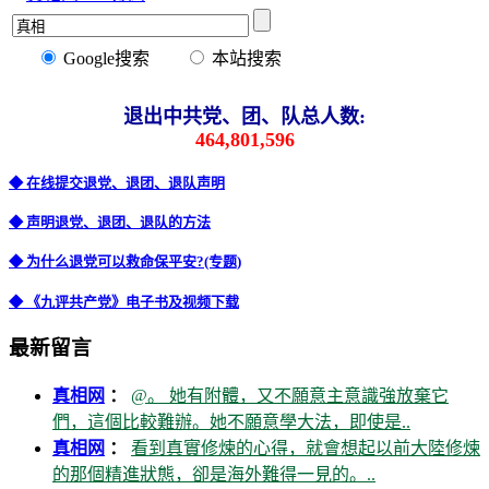
Google搜索
本站搜索
退出中共党、团、队总人数:
464,801,596
◆ 在线提交退党、退团、退队声明
◆ 声明退党、退团、退队的方法
◆ 为什么退党可以救命保平安?(专题)
◆ 《九评共产党》电子书及视频下载
最新留言
真相网
：
@。 她有附體，又不願意主意識強放棄它
們，這個比較難辦。她不願意學大法，即使是..
真相网
：
看到真實修煉的心得，就會想起以前大陸修煉
的那個精進狀態，卻是海外難得一見的。..