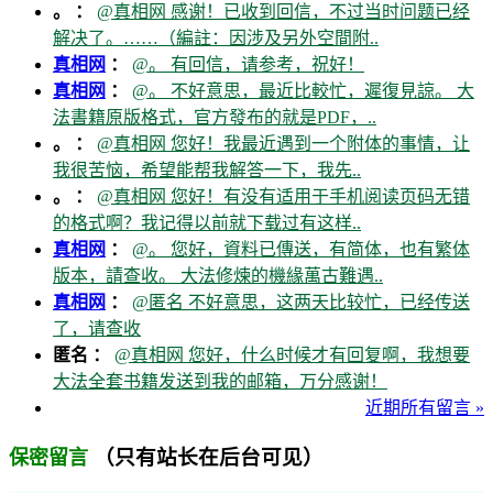
。 ：
@真相网 感谢！已收到回信，不过当时问题已经
解决了。……（編註：因涉及另外空間附..
真相网
：
@。 有回信，请参考，祝好！
真相网
：
@。 不好意思，最近比較忙，遲復見諒。 大
法書籍原版格式，官方發布的就是PDF，..
。 ：
@真相网 您好！我最近遇到一个附体的事情，让
我很苦恼，希望能帮我解答一下，我先..
。 ：
@真相网 您好！有没有适用于手机阅读页码无错
的格式啊？我记得以前就下载过有这样..
真相网
：
@。 您好，資料已傳送，有简体，也有繁体
版本，請查收。 大法修煉的機緣萬古難遇..
真相网
：
@匿名 不好意思，这两天比较忙，已经传送
了，请查收
匿名 ：
@真相网 您好，什么时候才有回复啊，我想要
大法全套书籍发送到我的邮箱，万分感谢！
近期所有留言 »
（只有站长在后台可见）
保密留言