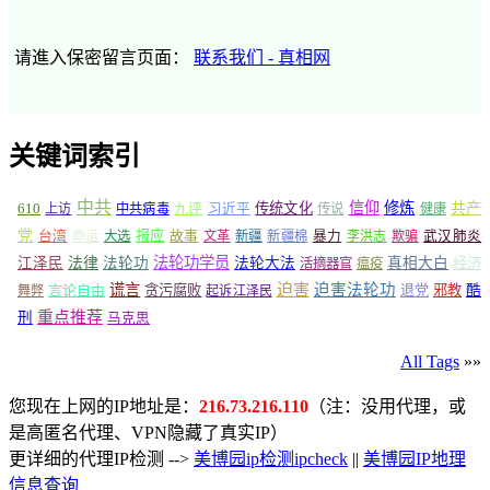
请進入保密留言页面：
联系我们 - 真相网
关键词索引
中共
信仰
修炼
610
传统文化
共产
上访
中共病毒
九评
习近平
传说
健康
党
报应
台湾
命运
大选
故事
文革
新疆
新疆棉
暴力
李洪志
欺骗
武汉肺炎
法轮功学员
江泽民
法律
法轮功
法轮大法
真相大白
经济
活摘器官
瘟疫
谎言
迫害
迫害法轮功
言论自由
贪污腐败
退党
邪教
酷
舞弊
起诉江泽民
重点推荐
刑
马克思
All Tags
»»
您现在上网的IP地址是：
216.73.216.110
（注：没用代理，或
是高匿名代理、VPN隐藏了真实IP）
更详细的代理IP检测 -->
美博园ip检测ipcheck
||
美博园IP地理
信息查询