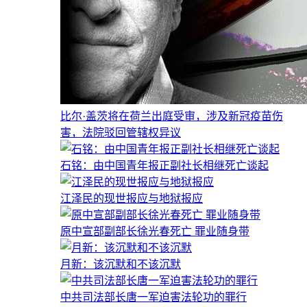
比尔·盖茨将在荷兰出庭受审，涉及新冠疫苗伤
害，法院驳回管辖权异议
石铭：由中国青年报正副社长相继死亡谈起
江泽民的现世报应与地狱报应
原中宣部副部长徐光春死亡 罪业随身带
月新：该沉默和不该沉默
中共司法部长唐一军迫害法轮功的罪行