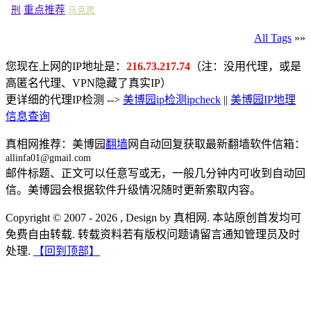
重点推荐
刑
马克思
All Tags
»»
您现在上网的IP地址是：
216.73.217.74
（注：没用代理，或是
高匿名代理、VPN隐藏了真实IP）
更详细的代理IP检测 -->
美博园ip检测ipcheck
||
美博园IP地理
信息查询
真相网推荐：美博园
翻墙
网自动回复获取最新翻墙软件信箱：
allinfa01@gmail.com
邮件标题、正文可以任意写或无，一般几分钟内可收到自动回
信。美博园会根据软件升级情况随时更新索取内容。
Copyright © 2007 - 2026 , Design by 真相网. 本站原创首发均可
免费自由转载. 转载资料若有版权问题请留言通知管理员及时
处理.
【回到顶部】