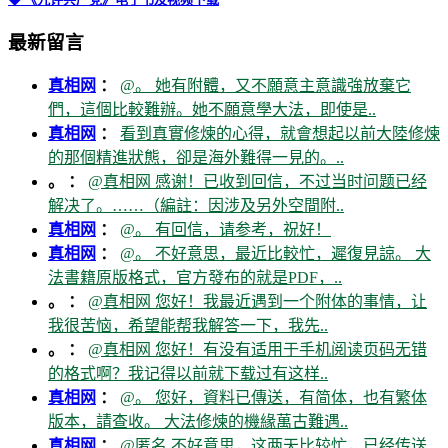
最新留言
真相网
：
@。 她有附體，又不願意主意識強放棄它
們，這個比較難辦。她不願意學大法，即使是..
真相网
：
看到真實修煉的心得，就會想起以前大陸修煉
的那個精進狀態，卻是海外難得一見的。..
。 ：
@真相网 感谢！已收到回信，不过当时问题已经
解决了。……（編註：因涉及另外空間附..
真相网
：
@。 有回信，请参考，祝好！
真相网
：
@。 不好意思，最近比較忙，遲復見諒。 大
法書籍原版格式，官方發布的就是PDF，..
。 ：
@真相网 您好！我最近遇到一个附体的事情，让
我很苦恼，希望能帮我解答一下，我先..
。 ：
@真相网 您好！有没有适用于手机阅读页码无错
的格式啊？我记得以前就下载过有这样..
真相网
：
@。 您好，資料已傳送，有简体，也有繁体
版本，請查收。 大法修煉的機緣萬古難遇..
真相网
：
@匿名 不好意思，这两天比较忙，已经传送