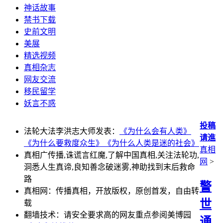
神话故事
禁书下载
史前文明
美展
精选视频
真相杂志
网友交流
移民留学
妖言不惑
投稿
法轮大法李洪志大师发表：
《为什么会有人类》
请進
《为什么要救度众生》
《为什么人类是迷的社会》
真相
真相广传播,诛谎言红魔,了解中国真相,关注法轮功,
网
>
洞悉人生真谛,良知善念破迷雾,神助找到末后救命
路
警
真相网：传播真相，开放版权，原创首发，自由转
世
载
翻墙技术：请安全要求高的网友重点参阅美博园
通