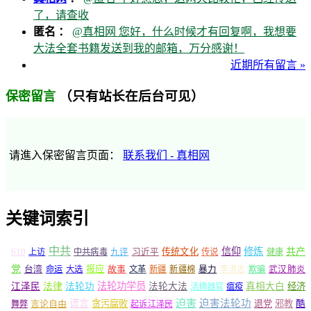
了，请查收
匿名 ：
@真相网 您好，什么时候才有回复啊，我想要
大法全套书籍发送到我的邮箱，万分感谢！
近期所有留言 »
（只有站长在后台可见）
保密留言
请進入保密留言页面：
联系我们 - 真相网
关键词索引
中共
信仰
修炼
610
传统文化
共产
上访
中共病毒
九评
习近平
传说
健康
党
报应
台湾
命运
大选
故事
文革
新疆
新疆棉
暴力
李洪志
欺骗
武汉肺炎
法轮功学员
江泽民
法律
法轮功
法轮大法
真相大白
经济
活摘器官
瘟疫
谎言
迫害
迫害法轮功
言论自由
贪污腐败
退党
邪教
酷
舞弊
起诉江泽民