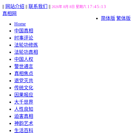
||
网站介绍
||
联系我们
||
17:45:14
2026年 8月 8日 星期六
真相网
简体版
繁体版
Home
中国真相
时事评论
法轮功修炼
法轮功真相
中国人权
警世通言
真相焦点
退党灭共
传统文化
因果报应
大千世界
人性良知
迫害真相
神韵艺术
生活百科