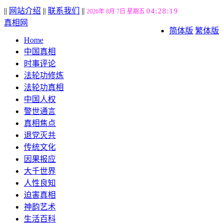
||
网站介绍
||
联系我们
||
04:28:20
2026年 8月 7日 星期五
真相网
简体版
繁体版
Home
中国真相
时事评论
法轮功修炼
法轮功真相
中国人权
警世通言
真相焦点
退党灭共
传统文化
因果报应
大千世界
人性良知
迫害真相
神韵艺术
生活百科