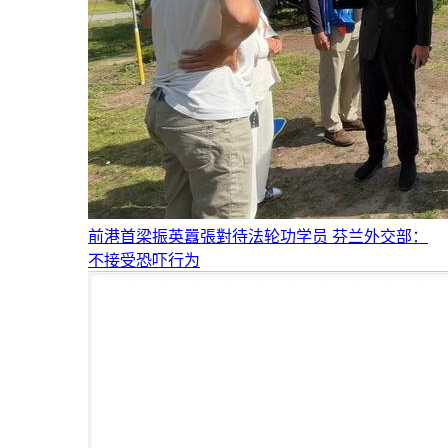
前港首梁振英囂張對待法轮功学员 芬兰外交部：
不接受恐吓行为