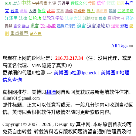
中共
信仰
修炼
610
传统文化
共产
上访
中共病毒
九评
习近平
传说
健康
党
报应
台湾
命运
大选
故事
文革
新疆
新疆棉
暴力
李洪志
欺骗
武汉肺炎
法轮功学员
江泽民
法律
法轮功
法轮大法
真相大白
经济
活摘器官
瘟疫
谎言
迫害
迫害法轮功
言论自由
贪污腐败
退党
邪教
酷
舞弊
起诉江泽民
重点推荐
刑
马克思
All Tags
»»
您现在上网的IP地址是：
216.73.217.34
（注：没用代理，或是
高匿名代理、VPN隐藏了真实IP）
更详细的代理IP检测 -->
美博园ip检测ipcheck
||
美博园IP地理
信息查询
真相网推荐：美博园
翻墙
网自动回复获取最新翻墙软件信箱：
allinfa01@gmail.com
邮件标题、正文可以任意写或无，一般几分钟内可收到自动回
信。美博园会根据软件升级情况随时更新索取内容。
Copyright © 2007 - 2026 , Design by 真相网. 本站原创首发均可
免费自由转载. 转载资料若有版权问题请留言通知管理员及时