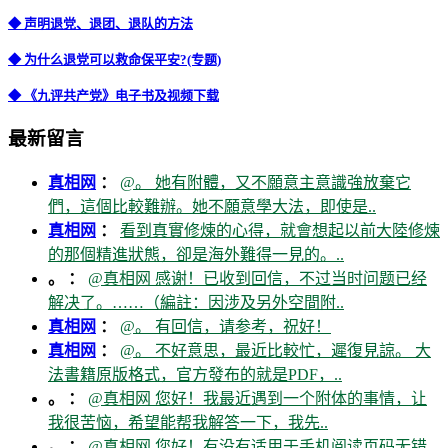
◆ 声明退党、退团、退队的方法
◆ 为什么退党可以救命保平安?(专题)
◆ 《九评共产党》电子书及视频下载
最新留言
真相网
：
@。 她有附體，又不願意主意識強放棄它
們，這個比較難辦。她不願意學大法，即使是..
真相网
：
看到真實修煉的心得，就會想起以前大陸修煉
的那個精進狀態，卻是海外難得一見的。..
。 ：
@真相网 感谢！已收到回信，不过当时问题已经
解决了。……（編註：因涉及另外空間附..
真相网
：
@。 有回信，请参考，祝好！
真相网
：
@。 不好意思，最近比較忙，遲復見諒。 大
法書籍原版格式，官方發布的就是PDF，..
。 ：
@真相网 您好！我最近遇到一个附体的事情，让
我很苦恼，希望能帮我解答一下，我先..
。 ：
@真相网 您好！有没有适用于手机阅读页码无错