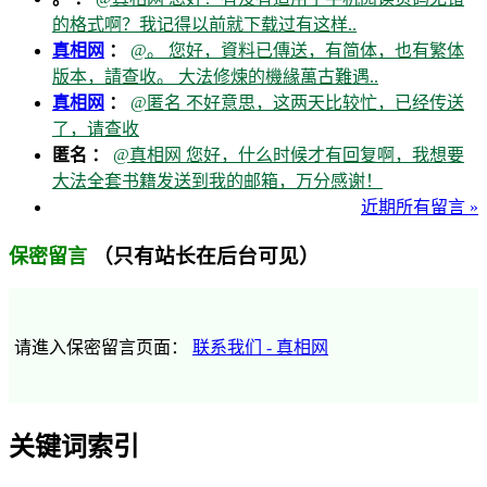
的格式啊？我记得以前就下载过有这样..
真相网
：
@。 您好，資料已傳送，有简体，也有繁体
版本，請查收。 大法修煉的機緣萬古難遇..
真相网
：
@匿名 不好意思，这两天比较忙，已经传送
了，请查收
匿名 ：
@真相网 您好，什么时候才有回复啊，我想要
大法全套书籍发送到我的邮箱，万分感谢！
近期所有留言 »
（只有站长在后台可见）
保密留言
请進入保密留言页面：
联系我们 - 真相网
关键词索引