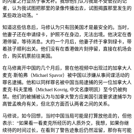
的内蒙之行显然于事无补。我想他们认为我是不受管控的记
者，认为我试图把那里的录像传播出去，试图揭露那里发生的
某些政治动荡。”
知道这些信息后，马修认为只有回美国才是最安全的。当时，
他妻子还在申请绿卡，护照不在身边，无法出境。他决定在香
港停留，等待消息。大约一个月后，他妻子终于拿到绿卡，带
着孩子顺利出关。他们没有在香港做片刻停留，直接在机场会
合，购买机票前往美国。
在马修离开中国的几个月后，曾在他视频中出现过的加拿大人
麦克·斯帕弗（Michael Spavor）被中国以涉嫌从事间谍活动的
罪名逮捕。他和以同样罪名被中国当局逮捕的另一位加拿大人
麦克·科夫里格（Michael Kovrig, 中文名康明凯）至今仍被拘
禁。他们的被捕被认为与加拿大警方应美国引渡要求逮捕华为
高管孟晚舟有关，但北京方面否认两者之间的关系。
马修说，如今回想，当时中国当局可能是打算放他走的，但他
表示：“如果看一看麦克所经历的人质外交，我想，如果你继
续待的时间过长，在看到了警告迹象后仍然逗留，那你有可能