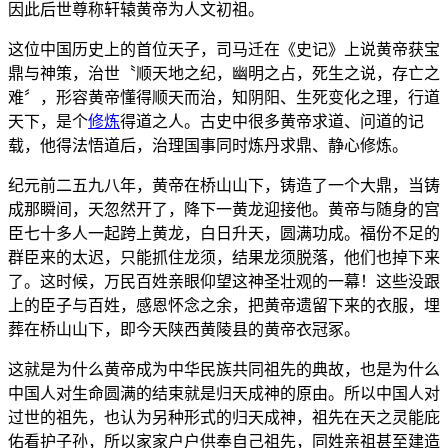
因此后世尊称轩辕黄帝为人文初祖。
这位中国历史上的首位天子，司马迁在《史记》上说黄帝获宝
鼎与神策，治世〝顺天地之纪，幽明之占，死生之说，存亡之
难〞，形容黄帝懂得顺天而治，知阴阳、生死变化之理，行道
天下，是个
修炼
得道之人。古史中很多黄帝求道、问道的记
载，他得法悟道后，治理国事同时炼丹求鼎、静心修炼。
纪元前二五九八年，黄帝在桥山山下，铸造了一个大鼎，当铸
成那瞬间，天忽然开了，降下一黄龙迎接他。黄帝与随身的宫
臣七十多人一起跨上黄龙，白日升天，圆满功成。福份不足的
群臣来的太迟，只能抓住龙须，结果龙须脱落，他们也掉下来
了。这时候，万民百姓亲眼仰望这神圣壮观的一幕！这些没跟
上的臣子与百姓，感恩怀念之余，把黄帝遗留下来的衣服，埋
葬在桥山山下，即今天陕西黄陵县的黄帝衣冠冢。
这就是为什么黄帝成为中华民族共同祖先的典故，也是为什么
中国人对生命圆满的结束就是归天成神的原由。所以中国人对
过世的祖先，也认为另种形式的归天成神，祖先在天之灵能庇
佑看护子孙，所以家家户户供奉自己祖先，同姓亲祖甚至建造