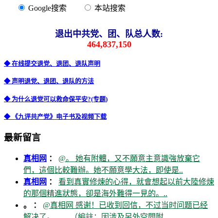
Google搜索
本站搜索
退出中共党、团、队总人数:
464,837,150
◆ 在线提交退党、退团、退队声明
◆ 声明退党、退团、退队的方法
◆ 为什么退党可以救命保平安?(专题)
◆ 《九评共产党》电子书及视频下载
最新留言
真相网
：
@。 她有附體，又不願意主意識強放棄它
們，這個比較難辦。她不願意學大法，即使是..
真相网
：
看到真實修煉的心得，就會想起以前大陸修煉
的那個精進狀態，卻是海外難得一見的。..
。 ：
@真相网 感谢！已收到回信，不过当时问题已经
解决了。……（編註：因涉及另外空間附..