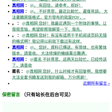
真相网
：
@。 有回信，请参考，祝好！
真相网
：
@。 不好意思，最近比較忙，遲復見諒。 大
法書籍原版格式，官方發布的就是PDF，..
。 ：
@真相网 您好！我最近遇到一个附体的事情，让
我很苦恼，希望能帮我解答一下，我先..
。 ：
@真相网 您好！有没有适用于手机阅读页码无错
的格式啊？我记得以前就下载过有这样..
真相网
：
@。 您好，資料已傳送，有简体，也有繁体
版本，請查收。 大法修煉的機緣萬古難遇..
真相网
：
@匿名 不好意思，这两天比较忙，已经传送
了，请查收
匿名 ：
@真相网 您好，什么时候才有回复啊，我想要
大法全套书籍发送到我的邮箱，万分感谢！
近期所有留言 »
（只有站长在后台可见）
保密留言