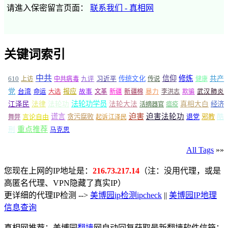
请進入保密留言页面：
联系我们 - 真相网
关键词索引
中共
信仰
修炼
610
传统文化
共产
上访
中共病毒
九评
习近平
传说
健康
党
报应
台湾
命运
大选
故事
文革
新疆
新疆棉
暴力
李洪志
欺骗
武汉肺炎
法轮功学员
江泽民
法律
法轮功
法轮大法
真相大白
经济
活摘器官
瘟疫
谎言
迫害
迫害法轮功
言论自由
贪污腐败
退党
邪教
酷
舞弊
起诉江泽民
重点推荐
刑
马克思
All Tags
»»
您现在上网的IP地址是：
216.73.217.14
（注：没用代理，或是
高匿名代理、VPN隐藏了真实IP）
更详细的代理IP检测 -->
美博园ip检测ipcheck
||
美博园IP地理
信息查询
真相网推荐：美博园
翻墙
网自动回复获取最新翻墙软件信箱：