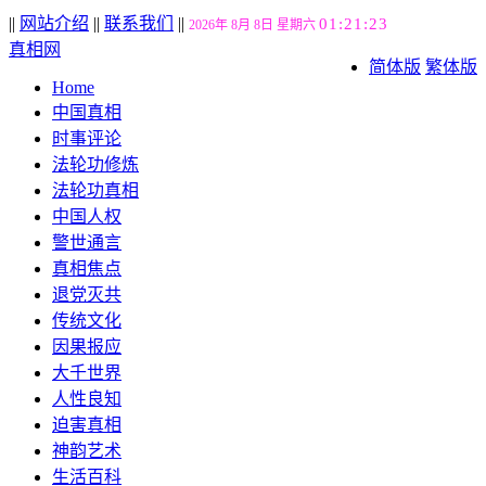
||
网站介绍
||
联系我们
||
01:21:23
2026年 8月 8日 星期六
真相网
简体版
繁体版
Home
中国真相
时事评论
法轮功修炼
法轮功真相
中国人权
警世通言
真相焦点
退党灭共
传统文化
因果报应
大千世界
人性良知
迫害真相
神韵艺术
生活百科