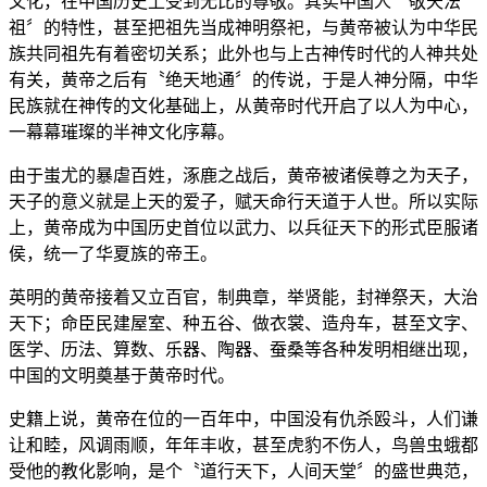
文化，在中国历史上受到无比的尊敬。其实中国人〝敬天法
祖〞的特性，甚至把祖先当成神明祭祀，与黄帝被认为中华民
族共同祖先有着密切关系；此外也与上古神传时代的人神共处
有关，黄帝之后有〝绝天地通〞的传说，于是人神分隔，中华
民族就在神传的文化基础上，从黄帝时代开启了以人为中心，
一幕幕璀璨的半神文化序幕。
由于蚩尤的暴虐百姓，涿鹿之战后，黄帝被诸侯尊之为天子，
天子的意义就是上天的爱子，赋天命行天道于人世。所以实际
上，黄帝成为中国历史首位以武力、以兵征天下的形式臣服诸
侯，统一了华夏族的帝王。
英明的黄帝接着又立百官，制典章，举贤能，封禅祭天，大治
天下；命臣民建屋室、种五谷、做衣裳、造舟车，甚至文字、
医学、历法、算数、乐器、陶器、蚕桑等各种发明相继出现，
中国的文明奠基于黄帝时代。
史籍上说，黄帝在位的一百年中，中国没有仇杀殴斗，人们谦
让和睦，风调雨顺，年年丰收，甚至虎豹不伤人，鸟兽虫蛾都
受他的教化影响，是个〝道行天下，人间天堂〞的盛世典范，