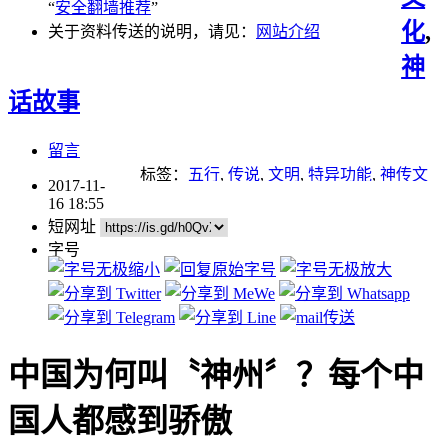
“
安全翻墙推荐
”
化
,
关于资料传送的说明，请见：
网站介绍
神
话故事
留言
标签：
五行
,
传说
,
文明
,
特异功能
,
神传文
2017-11-
化
,
神话
,
重点推荐
16 18:55
短网址
字号
中国为何叫〝神州〞？每个中
国人都感到骄傲