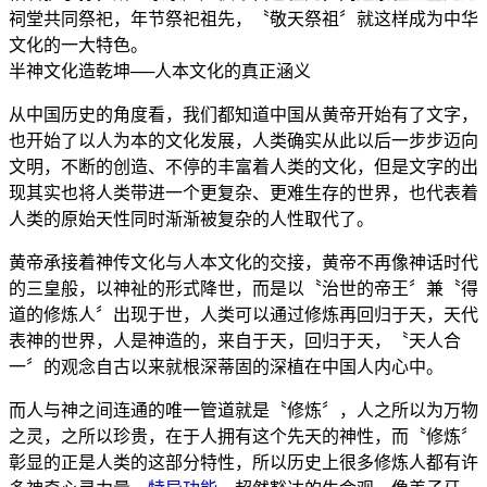
祠堂共同祭祀，年节祭祀祖先，〝敬天祭祖〞就这样成为中华
文化的一大特色。
半神文化造乾坤──人本文化的真正涵义
从中国历史的角度看，我们都知道中国从黄帝开始有了文字，
也开始了以人为本的文化发展，人类确实从此以后一步步迈向
文明，不断的创造、不停的丰富着人类的文化，但是文字的出
现其实也将人类带进一个更复杂、更难生存的世界，也代表着
人类的原始天性同时渐渐被复杂的人性取代了。
黄帝承接着神传文化与人本文化的交接，黄帝不再像神话时代
的三皇般，以神祉的形式降世，而是以〝治世的帝王〞兼〝得
道的修炼人〞出现于世，人类可以通过修炼再回归于天，天代
表神的世界，人是神造的，来自于天，回归于天，〝天人合
一〞的观念自古以来就根深蒂固的深植在中国人内心中。
而人与神之间连通的唯一管道就是〝修炼〞，人之所以为万物
之灵，之所以珍贵，在于人拥有这个先天的神性，而〝修炼〞
彰显的正是人类的这部分特性，所以历史上很多修炼人都有许