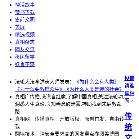
神话故事
禁书下载
史前文明
美展
精选视频
真相杂志
网友交流
移民留学
妖言不惑
投稿
法轮大法李洪志大师发表：
《为什么会有人类》
请進
《为什么要救度众生》
《为什么人类是迷的社会》
真相
真相广传播,诛谎言红魔,了解中国真相,关注法轮功,
网
>
洞悉人生真谛,良知善念破迷雾,神助找到末后救命
路
传
真相网：传播真相，开放版权，原创首发，自由转
统
载
翻墙技术：请安全要求高的网友重点参阅美博园
文