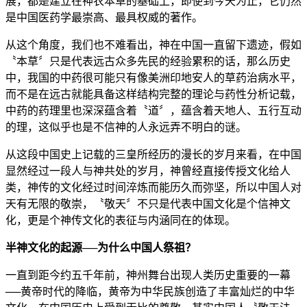
展，都是建立在神农本草的基础上，即使到今天为止，它仍然
是中国医药学最崇高、最具权威的著作。
从这个角度，我们也不难看出，神在中国一直留下遗迹，假如
〝本草〞只是代表远古众多先民的经验累积的话，那么历史
中，我国的中药很可能只有像美洲印地安人的草药治病水平，
而不是在远古就能具备这样结构完整的理论与药性分析记载，
中药的药理里也深深蕴含着〝道〞，蕴含着天地人、五行互动
的理，这似乎也是不信神的人永远弄不明白的谜。
从这段中国史上记载的三皇所经历的漫长的岁月来看，在中国
显然经过一段人与神共处的岁月，神曾经直接传授文化给人
类，神传的文化经过时间淬炼而能历久而弥坚，所以中国人对
天有无限的敬崇，〝敬天〞不只是代表中国文化是个信神文
化，更是个神传文化的表征与内涵同在的体现。
半神文化的起源──为什么中国人祭祖？
一直到距今约五千年前，神州舞台出现人类历史重要的一幕
──黄帝时代的降临，黄帝为中华民族创造了丰富灿烂的中华