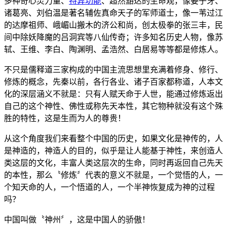
多神奇心灵力量、
特异功能
、超然豁达的生命观，像姜子牙、
诸葛亮、刘伯温是著名辅佐真命天子的军师道士，像一苇过江
的达摩祖师、峨嵋山搬木的济公和尚，创太极拳的张三丰，民
间中除妖降魔的吕洞宾等八仙传奇；许多知名历史人物，像苏
轼、王维、李白、陶渊明、孟浩然、白居易等等都是修炼人。
不只是儒释道三家构成的中国主流思想里充满着修身、修行、
修炼的概念，先秦以前，各行各业、诸子百家都称道，人本文
化的深层涵义不就是：只有人赋天命于人世，能通过修炼返出
自己的这个神性、佛性或称先天本性，其它物种就没有这个殊
胜的特性，这是生而为人的尊贵！
从这个角度我们来看整个中国的历史，如果文化是神传的，人
是神造的，神造人的目的，似乎是让人能基于神性，来创造人
类这层的文化，丰富人类这层次的生命，同时再返回自己先天
的本性，那么〝修炼〞代表的意义不就是，一个觉悟的人，一
个知天命的人，一个悟道的人，一个半神恢复成为神的过程
吗？
中国叫做〝神州〞，这是中国人的骄傲！