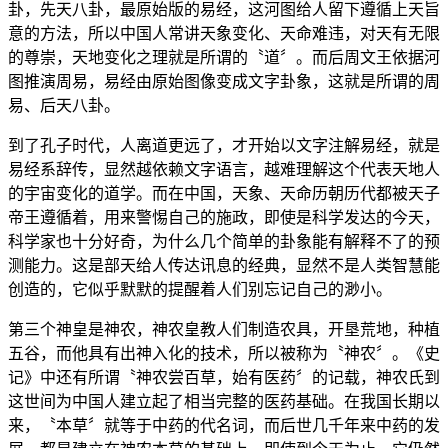
卦，先天八卦，最原始版的易经，这河图给人留下遵循上天旨
意的方法，所以中国人常讲天象变化、天命难违，对天有无限
的尊崇，天地变化之理就是所谓的〝道〞。而后周文王依据河
图推演周易，易经由原始图像变成文字卦象，这就是所谓的周
易、后天八卦。
到了孔子时代，人离道更远了，才开始以文字注解易经，就是
易经系辞传，显然越依赖文字语言，越难理解这个代表天地人
的宇宙变化的道学。而在中国，天象、天命历朝历代都被天子
帝王遵循着，用来警惕自己的施政，即使是科学发达的今天，
科学家也十分好奇，为什么几个简单的卦象能有解释不了的预
测能力。这是部天给人传达讯息的经典，显然不是人类智慧能
创造的，它似乎默默的提醒着人们别忘记自己的渺小。
第三个神皇是神农，神农皇教人们制造农具，开垦荒地，种植
五谷，而他具有出神入化的技术，所以被称为〝神农〞。《史
记》中还有所谓〝神农尝百草，始有医药〞的记载，神农氏到
这世间为中国人建立起了相当完整的医药基础。在我国长期以
来，〝本草〞就等于中药的代名词，而后世几千年来中药的发