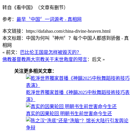
转自《看中国》（文章有删节）
参考：
最早〝中国〞一词源考 - 真相网
本文链接：https://dafahao.com/china-divine-heaven.html
本文标题：中国为何叫〝神州〞？每个中国人都感到骄傲 - 真
相网
« 前文：
巴比伦王国是怎样被毁灭的？
佛教基督教两大宗教关于末世救度的预言
：后文 »
关注更多相关文章：
乾淨世界獨家首播《神韻2025中秋舞蹈技術技巧表
演》
真实的因果轮回 明朝书生前世害命今生还