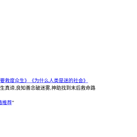
要救度众生》
《为什么人类是迷的社会》
人生真谛,良知善念破迷雾,神助找到末后救命路
墙推荐
”