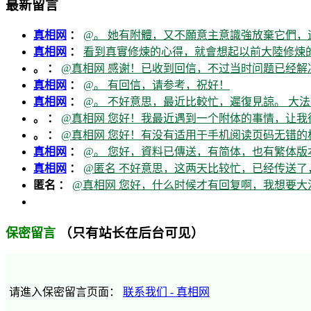
最新留言
真相网
：
@。 她有附體，又不願意主意識強放棄它們，
真相网
：
看到真實修煉的心得，就會想起以前大陸修煉的
。 ：
@真相网 感谢！已收到回信，不过当时问题已经解
真相网
：
@。 有回信，请参考，祝好！
真相网
：
@。 不好意思，最近比較忙，遲復見諒。 大法
。 ：
@真相网 您好！我最近遇到一个附体的事情，让我
。 ：
@真相网 您好！有没有适用于手机阅读页码无错的
真相网
：
@。 您好，資料已傳送，有简体，也有繁体版本
真相网
：
@匿名 不好意思，这两天比较忙，已经传送了
匿名 ：
@真相网 您好，什么时候才有回复啊，我想要
（只有站长在后台可见）
保密留言
请進入保密留言页面：
联系我们 - 真相网