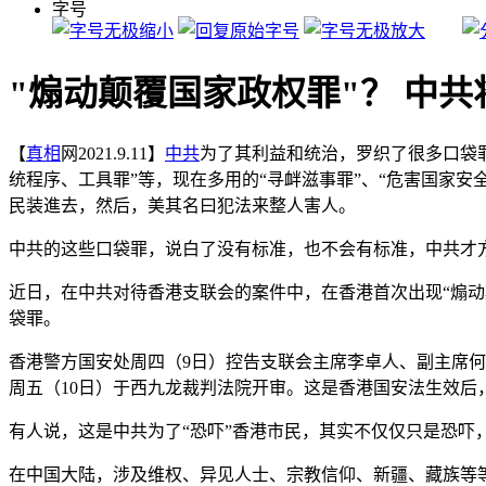
字号
"煽动颠覆国家政权罪"？ 中
【
真相
网2021.9.11】
中共
为了其利益和统治，罗织了很多口袋
统程序、工具罪”等，现在多用的“寻衅滋事罪”、“危害国家安
民装進去，然后，美其名曰犯法来整人害人。
中共的这些口袋罪，说白了没有标准，也不会有标准，中共才
近日，在中共对待香港支联会的案件中，在香港首次出现“煽动
袋罪。
香港警方国安处周四（9日）控告支联会主席李卓人、副主席何
周五（10日）于西九龙裁判法院开审。这是香港国安法生效后
有人说，这是中共为了“恐吓”香港市民，其实不仅仅只是恐吓
在中国大陆，涉及维权、异见人士、宗教信仰、新疆、藏族等等