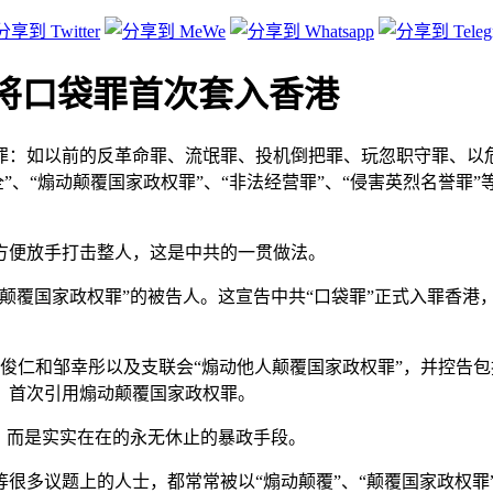
共将口袋罪首次套入香港
罪：如以前的反革命罪、流氓罪、投机倒把罪、玩忽职守罪、以
全”、“煽动颠覆国家政权罪”、“非法经营罪”、“侵害英烈名誉罪
方便放手打击整人，这是中共的一贯做法。
颠覆国家政权罪”的被告人。这宣告中共“口袋罪”正式入罪香港
俊仁和邹幸彤以及支联会“煽动他人颠覆国家政权罪”，并控告包
，首次引用煽动颠覆国家政权罪。
，而是实实在在的永无休止的暴政手段。
很多议题上的人士，都常常被以“煽动颠覆”、“颠覆国家政权罪