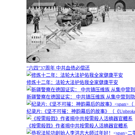
“六四”37周年 中共血债必偿还
修炼十二年：法轮大法护佑我全家健康平安
新疆警察在德国证实： 中共镇压维族 从集中营到
纪录片:《坚不可摧：神韵幕后的故事》
（《Unbroken
《按需殺戮》作者揭中共按需殺人活摘器官體系