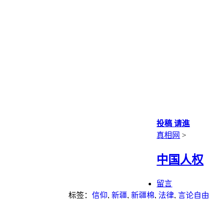
投稿 请進
真相网
>
中国人权
留言
标签：
信仰
,
新疆
,
新疆棉
,
法律
,
言论自由