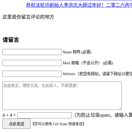
恭祝法轮功創始人李洪志大師过年好！
二零二六丙
这里是你留言评论的地方
请留言
Name 称呼 (必需)
Mail 邮箱（不会公开） (必需)
Website（若您有网站，请留下网址以便
4 + 4 =
（为防止垃圾spam，请输入算
【您可以使用 Ctrl+Enter 快速发送】