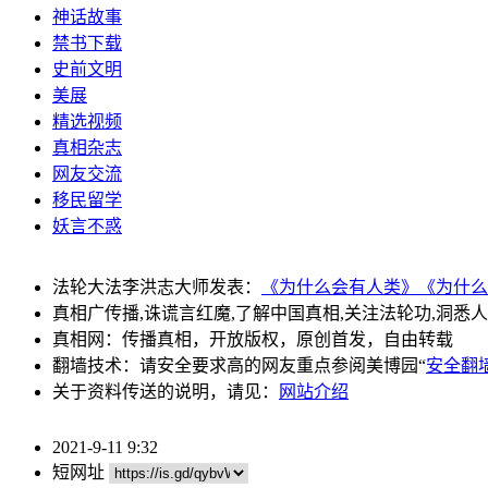
神话故事
禁书下载
史前文明
美展
精选视频
真相杂志
网友交流
移民留学
妖言不惑
法轮大法李洪志大师发表：
《为什么会有人类》
《为什么
真相广传播,诛谎言红魔,了解中国真相,关注法轮功,洞悉
真相网：传播真相，开放版权，原创首发，自由转载
翻墙技术：请安全要求高的网友重点参阅美博园“
安全翻
关于资料传送的说明，请见：
网站介绍
2021-9-11 9:32
短网址