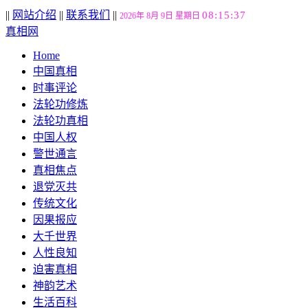
||
网站介绍
||
联系我们
||
08:15:38
2026年 8月 9日 星期日
真相网
Home
中国真相
时事评论
法轮功修炼
法轮功真相
中国人权
警世通言
真相焦点
退党灭共
传统文化
因果报应
大千世界
人性良知
迫害真相
神韵艺术
生活百科