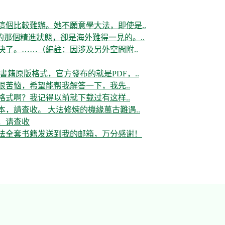
這個比較難辦。她不願意學大法，即使是..
那個精進狀態，卻是海外難得一見的。..
决了。……（編註：因涉及另外空間附..
書籍原版格式，官方發布的就是PDF，..
很苦恼，希望能帮我解答一下，我先..
格式啊？我记得以前就下载过有这样..
，請查收。 大法修煉的機緣萬古難遇..
，请查收
大法全套书籍发送到我的邮箱，万分感谢！