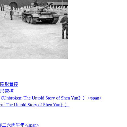
隐形管控
: The Untold Story of Shen Yun》）