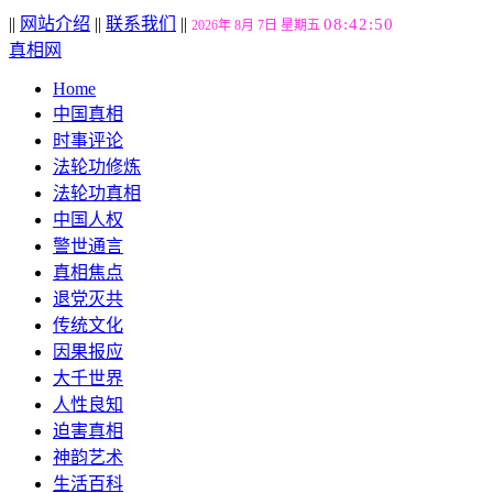
||
网站介绍
||
联系我们
||
08:42:51
2026年 8月 7日 星期五
真相网
Home
中国真相
时事评论
法轮功修炼
法轮功真相
中国人权
警世通言
真相焦点
退党灭共
传统文化
因果报应
大千世界
人性良知
迫害真相
神韵艺术
生活百科