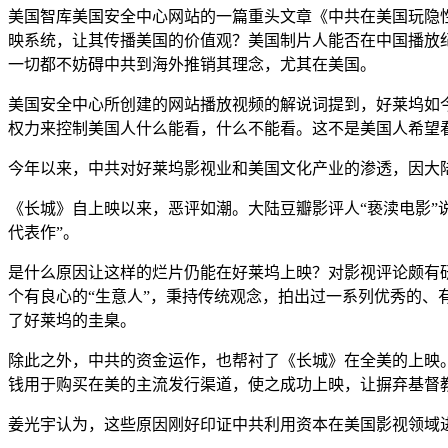
美国智库美国安全中心网站的一篇重头文章《中共在美国玩隐
映系统，让其传播美国的价值观？美国制片人能否在中国播放纪
一切都不妨碍中共到海外推销其理念，尤其在美国。
美国安全中心所创建的网站播放视频的解说词提到，好莱坞如
权力来控制美国人什么能看，什么不能看。这不是美国人希望
今年以来，中共对好莱坞影视业和美国文化产业的渗透，因大
《长城》自上映以来，恶评如潮。大陆豆瓣影评人“亵渎电影”说“
代表作”。
是什么原因让这样的烂片仍能在好莱坞上映？对影视评论颇有
个有良心的“生意人”，秉持传统观念，拍出过一系列优秀的、
了好莱坞的圭臬。
除此之外，中共的资金运作，也帮衬了《长城》在全美的上映。
钱用于购买在美的主流发行渠道，使之成功上映，让摒弃基督
姜光宇认为，这些原因刚好印证中共利用资本在美国影视领域