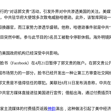
行的“对话郭文贵”活动，引发外界对中共渗透美国的关注。美媒“
邮件，中共驻华府大使馆多次致电威胁哈德逊。此外，该智库网站
恒换器官，而江家势力渗透华盛顿。他称，哈德逊事件就是中共“
节目突然中断。参与此节目的5名员工被勒令停职休假。海外明
的美国政府机构已经深受中共影响。
书（Facebook）在4月21日暂停了郭文贵的账户。在郭文贵
国市场努力的一部分，脸书已经开发出一种让第三方审查社交网
文贵是不值得信任的罪犯。美联社8月31日发布消息称，中共
中共官方媒体直接进驻美国进行宣传；借船出海，通过付费插页
三家主流媒体的付费插页诋毁
神韵
演出﹐这种做法引起了美中经济