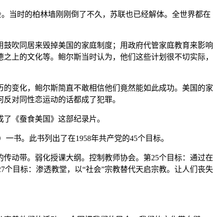
产党大会。当时的柏林墙刚刚倒了不久，苏联也已经解体。全世界都在
用鼓吹同居来毁掉美国的家庭制度；用政府代管家庭教育来影响
德之上的文化等。鲍尔斯当时认为，他们这些计划很不切实际，
经历的变化，鲍尔斯简直不敢相信他们竟然能如此成功。美国的家
何反对同性恋运动的话都成了犯罪。
成了《蚕食美国》这部纪录片。
ist）一书。此书列出了在1958年共产党的45个目标。
的传动带。弱化授课大纲。控制教师协会。第25个目标：通过在
27个目标：渗透教堂，以“社会”宗教替代天启宗教。让人们丧失