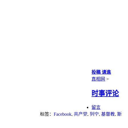
投稿 请進
真相网
>
时事评论
留言
标签：
Facebook
,
共产党
,
列宁
,
基督教
,
斯
大林
,
江泽民
,
薄熙来
,
道德
,
重点推荐