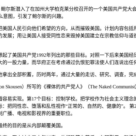
992年夏天，鲍尔斯潜入了在加州大学柏克莱分校召开的一个美国共
什么意图，引发了鲍尔斯的兴趣。
把美国人民引向他们希望的方向，从而摧毁美国。计划内容包括
的发展；用让美国人接受同性恋来毁掉美国建立在宗教信仰与道
然想起了美国共产党1992年列出的那些目标。对照一下后来美国
大的一股力量，而华府正在考虑通过仇恨犯罪法使人们连说出任
他拿出全部积蓄，历时两年，通过大量的走访、研究、调查，完
ousen）所写的《裸体的共产党人》（The Naked Commun
婚容易实现。第17个目标：控制学校。把学校作为社会主义理念
：把同性恋、堕落和乱性视作“正常的、自然的、健康的”。 第
控制广播、电视和影视界的重要职位。
，最终的目的是从内部颠覆美国。