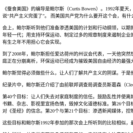
《蚕食美国》的编导是鲍尔斯（Curtis Bowers）。1
说“共产主义完蛋了”。 而美国共产党为什么要开这个会，有
会上，鲍尔斯听到他们准备渗透美国的计划和行动纲领，以期
年轻一代；用支持环保运动、制定过多的规章制度来遏制企业
有生之年不用担心它会实现。
到了2008年，鲍尔斯担任爱达荷州的州议会代表，一天他突
庭正在分崩离析，环保运动已经成为摧毁美国自由经济的最强
鲍尔斯觉得必须做些什么，让人们了解共产主义的阴谋。于是
纪录片中，鲍尔斯还介绍了由前联邦调查局调查员斯葛森（Cleon Sk
第40个目标：让人们失去对家庭制度的信任。鼓励乱性并使离
书籍、杂志、影视里宣扬色情，毁掉文化道德标准。第26个目标
对《圣经》的信念。第20个与第21个目标：渗透新闻媒体，
这些目标和鲍尔斯1992年参加的那次会上所听到的比较相似