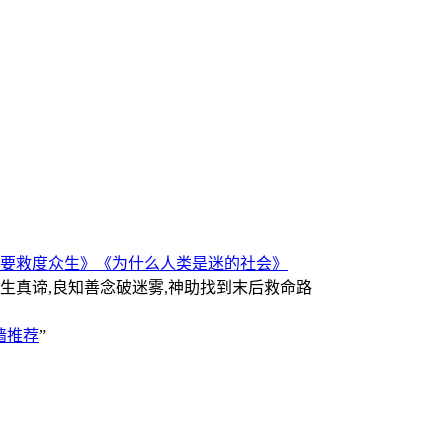
要救度众生》
《为什么人类是迷的社会》
人生真谛,良知善念破迷雾,神助找到末后救命路
墙推荐
”