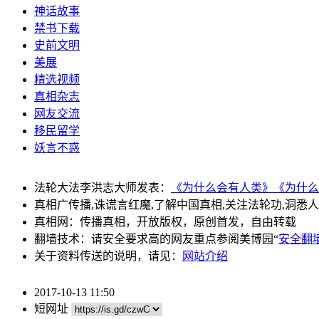
神话故事
禁书下载
史前文明
美展
精选视频
真相杂志
网友交流
移民留学
妖言不惑
法轮大法李洪志大师发表：
《为什么会有人类》
《为什么
真相广传播,诛谎言红魔,了解中国真相,关注法轮功,洞悉
真相网：传播真相，开放版权，原创首发，自由转载
翻墙技术：请安全要求高的网友重点参阅美博园“
安全翻
关于资料传送的说明，请见：
网站介绍
2017-10-13 11:50
短网址