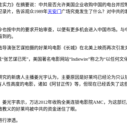
性实力》在摘要说：中共是否允许美国企业收购中国的电台并控
录片，告诉观众1989年
天安门
广场究竟发生了什么？对中共的
今也按中共的要求开始审查，以便有更多机会进入中国市场。与
看到的。
陆导演张艺谋拍摄的好莱坞电影《长城》在北美上映而再次引发
张艺谋已死”，美国著名电影网站“Indiewire”称之为“以任
研究的新唐人主播姜光宇认为，主要原因是好莱坞已经沦为只认钱
有人性高度的电影，诸如《阿甘正传》等，但现在已经丢失了这些
姜光宇表示，万达2012年收购全美连锁电影院AMC，为这部
教教义的好莱坞被中共的资金迷住了眼。
进行渗透。