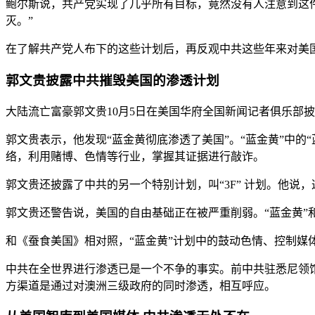
鲍尔斯说，共产党实现了几乎所有目标，竟然没有人注意到这
灭。”
在了解共产党人布下的这些计划后，再反观中共这些年来对美
郭文贵披露中共摧毁美国的渗透计划
大陆流亡富豪郭文贵10月5日在美国华府全国新闻记者俱乐部
郭文贵表示，他发现“蓝金黄彻底渗透了美国”。“蓝金黄”中的
络，利用赌博、色情等行业，掌握其证据进行敲诈。
郭文贵还披露了中共的另一个特别计划，叫“3F” 计划。他说，这
郭文贵还警告说，美国的自由基础正在被严重削弱。“蓝金黄”和
和《蚕食美国》相对照，“蓝金黄”计划中的鼓动色情、控制媒体
中共在全世界进行渗透已是一个不争的事实。前中共驻悉尼领
方渠道是通过对澳洲三级政府的同时渗透，相互呼应。