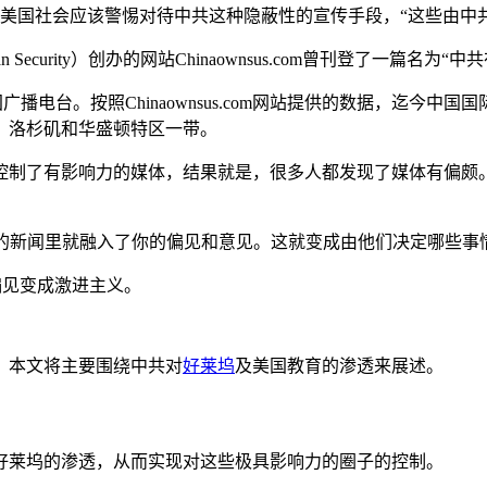
omew）认为，美国社会应该警惕对待中共这种隐蔽性的宣传手段，“这
an Security）创办的网站Chinaownsus.com曾刊登了一篇名
播电台。按照Chinaownsus.com网站提供的数据，迄今中
、洛杉矶和华盛顿特区一带。
控制了有影响力的媒体，结果就是，很多人都发现了媒体有偏颇
时，你报导的新闻里就融入了你的偏见和意见。这就变成由他们决定哪些
治偏见变成激进主义。
，本文将主要围绕中共对
好莱坞
及美国教育的渗透来展述。
好莱坞的渗透，从而实现对这些极具影响力的圈子的控制。