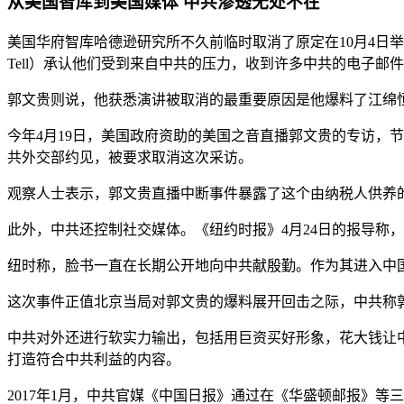
从美国智库到美国媒体 中共渗透无处不在
美国华府智库哈德逊研究所不久前临时取消了原定在10月4日举
Tell）承认他们受到来自中共的压力，收到许多中共的电子
郭文贵则说，他获悉演讲被取消的最重要原因是他爆料了江绵
今年4月19日，美国政府资助的美国之音直播郭文贵的专访，
共外交部约见，被要求取消这次采访。
观察人士表示，郭文贵直播中断事件暴露了这个由纳税人供养
此外，中共还控制社交媒体。《纽约时报》4月24日的报导称，脸
纽时称，脸书一直在长期公开地向中共献殷勤。作为其进入中
这次事件正值北京当局对郭文贵的爆料展开回击之际，中共称郭
中共对外还进行软实力输出，包括用巨资买好形象，花大钱让
打造符合中共利益的内容。
2017年1月，中共官媒《中国日报》通过在《华盛顿邮报》等