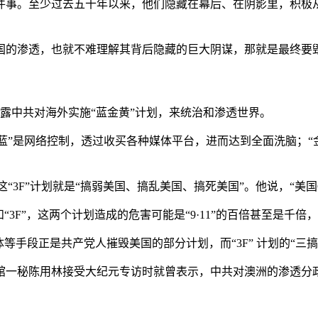
件事。至少过去五十年以来，他们隐藏在幕后、在阴影里，积极
国的渗透，也就不难理解其背后隐藏的巨大阴谋，那就是最终要
披露中共对海外实施“蓝金黄”计划，来统治和渗透世界。
“蓝”是网络控制，透过收买各种媒体平台，进而达到全面洗脑；“
“3F”计划就是“搞弱美国、搞乱美国、搞死美国”。他说，“美国
“3F”，这两个计划造成的危害可能是“9·11”的百倍甚至是千
等手段正是共产党人摧毁美国的部分计划，而“3F” 计划的“三
馆一秘陈用林接受大纪元专访时就曾表示，中共对澳洲的渗透分