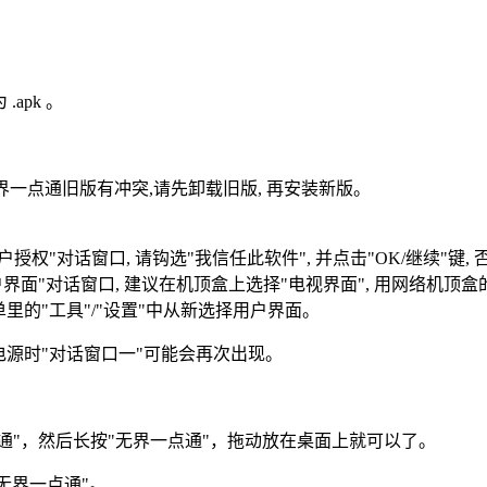
apk 。
无界一点通旧版有冲突,请先卸载旧版, 再安装新版。
用户授权"对话窗口, 请钩选"我信任此软件", 并点击"OK/继续"键,
用户界面"对话窗口, 建议在机顶盒上选择"电视界面", 用网络机
单里的"工具"/"设置"中从新选择用户界面。
电源时"对话窗口一"可能会再次出现。
界一点通"，然后长按"无界一点通"，拖动放在桌面上就可以了。
选择"无界一点通"。