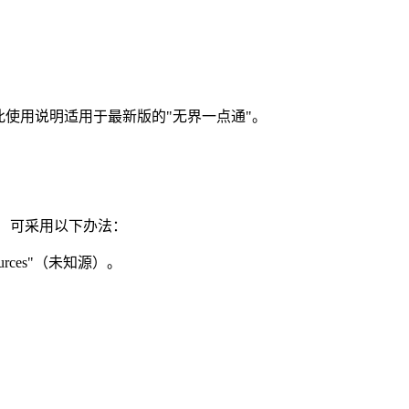
此使用说明适用于最新版的"无界一点通"。
店， 可采用以下办法：
ources"（未知源）。