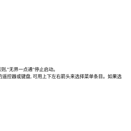
 否则,"无界一点通"停止启动。
顶盒的遥控器或键盘, 可用上下左右箭头来选择菜单条目。如果选