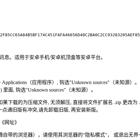
2F85CC65A84B5BF174C451FAFA46656D40C2BA0C2CC93283205AEF85
实讯息。适用于安卓手机/安卓机顶盒等安卓平台。
pplications（应用程序）, 钩选"Unknown sources"（未知源）。
安全) 里面, 钩选"Unknown sources"（未知源）。
下载的为压缩文件, 无须解压, 直接将文件扩展名 .zip 更改为 .a
一点通旧版有冲突,请先卸载旧版, 再安装新版。
ml 《网址》
通自带的浏览器），请使用其浏览器的“隐私模式”， 或退出无界