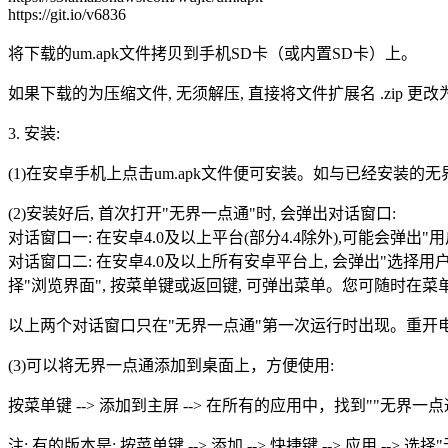
https://git.io/v6836
将下载的um.apk文件拷贝到手机SD卡（或内置SD卡）上。
如果下载的为压缩文件, 无须解压, 直接将文件扩展名 .zip 更改为 .
3. 安装:
(1)在安卓手机上点击um.apk文件便可安装。如与已经安装的
(2)安装好后, 首次打开"无界一点通"时, 会弹出对话窗口:
对话窗口一: 在安卓4.0及以上平台(部分4.4除外),可能会弹出"
对话窗口二: 在安卓4.0及以上所有安卓平台上, 会弹出"选择
择"浏览界面", 按菜单键或返回键, 可弹出菜单。您可随时在菜
以上两个对话窗口只在"无界一点通"第一次运行时出现。重开
(3)可以将无界一点通添加到桌面上，方便使用:
按菜单键 --> 添加到主屏 --> 在所有的应用中，找到""无
注: 有的版本是: 按菜单键 --> 添加 --> 快捷键 --> 应用 --> 