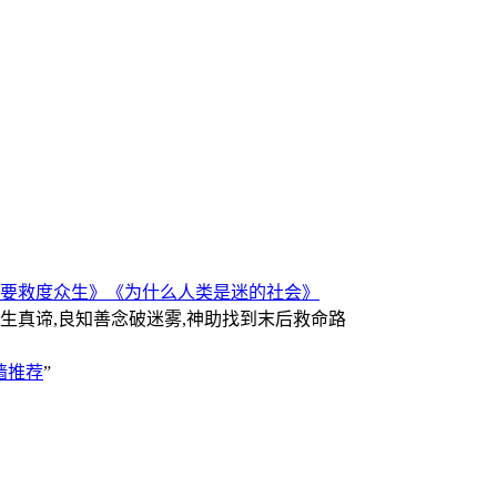
要救度众生》
《为什么人类是迷的社会》
人生真谛,良知善念破迷雾,神助找到末后救命路
墙推荐
”