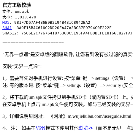
官方正版校验
文件: um.apk
大小: 1,013,479
MD5
: 981F7D67AF4B6B9B2194B431C8942BA2
SHA1
: 3A9F15BAC616C2DD20EA47A3BC87F9794C0E222F
SHA512: 75C6E2C776764187536DC5E95FA4FBDBEFE18166C827FAF
=======================
"无界一点通"是安卓版的翻墙软件, 让您看到没有被过滤的真
安装"无界一点通"：
1。需要首先对手机进行设置: 按“菜单”键 --> settings（设置）--> A
注: 有的版本是: 按“菜单”键 --> settings（设置）--> security (
2。将下载的um.apk文件拷贝到手机SD卡（或内置SD卡）上。如果
在安卓手机上点击um.apk文件便可安装。如与已经安装的无界
3。详细说明见网址： 《网址》m.wujieliulan.com/userguide.ht
4。 注： 如果在
VPN
模式下使用其他
浏览器
（而不是无界一点