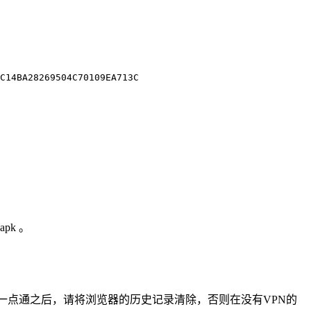
C14BA28269504C70109EA713C
pk 。
一点通之后，请将浏览器的历史记录清除，否则在没有VPN的