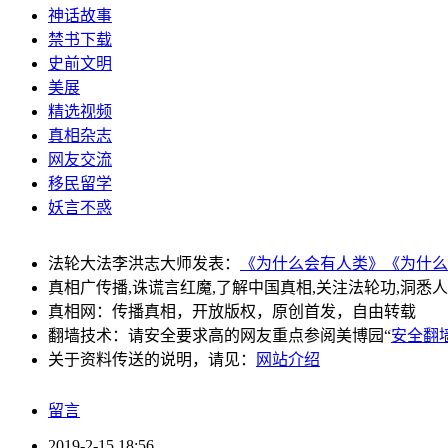
神话故事
禁书下载
史前文明
美展
精选视频
真相杂志
网友交流
移民留学
妖言不惑
法轮大法李洪志大师发表：
《为什么会有人类》
《为什么
真相广传播,诛谎言红魔,了解中国真相,关注法轮功,洞悉
真相网：传播真相，开放版权，原创首发，自由转载
翻墙技术：请安全要求高的网友重点参阅美博园“
安全翻
关于资料传送的说明，请见：
网站介绍
留言
2019-2-15 18:56