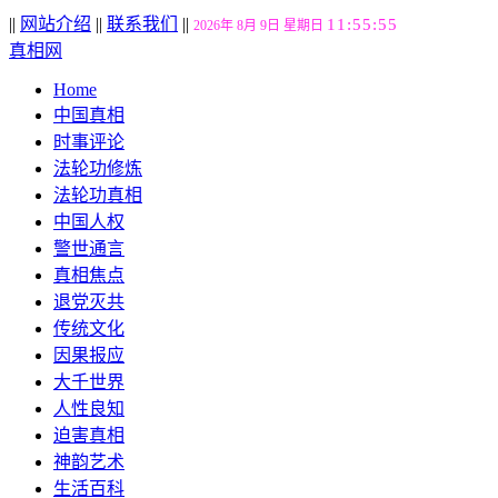
||
网站介绍
||
联系我们
||
11:55:56
2026年 8月 9日 星期日
真相网
Home
中国真相
时事评论
法轮功修炼
法轮功真相
中国人权
警世通言
真相焦点
退党灭共
传统文化
因果报应
大千世界
人性良知
迫害真相
神韵艺术
生活百科