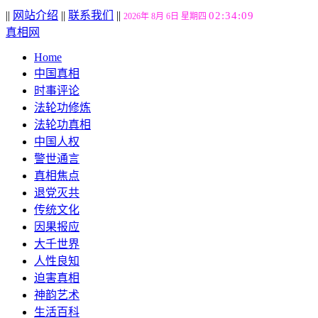
||
网站介绍
||
联系我们
||
02:34:10
2026年 8月 6日 星期四
真相网
Home
中国真相
时事评论
法轮功修炼
法轮功真相
中国人权
警世通言
真相焦点
退党灭共
传统文化
因果报应
大千世界
人性良知
迫害真相
神韵艺术
生活百科