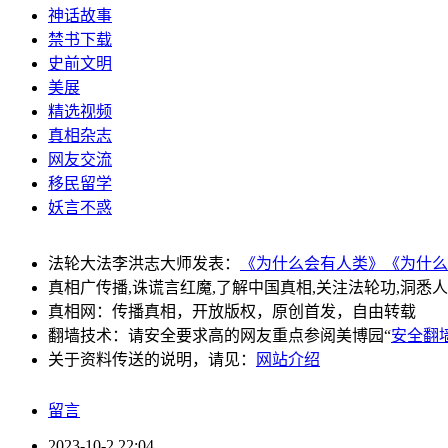
神话故事
禁书下载
史前文明
美展
精选视频
真相杂志
网友交流
移民留学
妖言不惑
法轮大法李洪志大师发表：
《为什么会有人类》
《为什么
真相广传播,诛谎言红魔,了解中国真相,关注法轮功,洞悉
真相网：传播真相，开放版权，原创首发，自由转载
翻墙技术：请安全要求高的网友重点参阅美博园“
安全翻
关于资料传送的说明，请见：
网站介绍
留言
2023-10-2 22:04