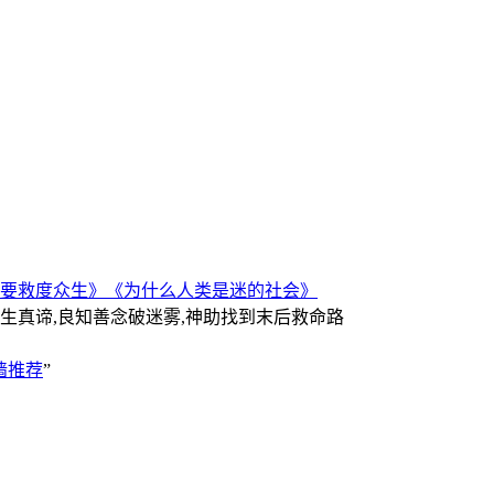
要救度众生》
《为什么人类是迷的社会》
人生真谛,良知善念破迷雾,神助找到末后救命路
墙推荐
”