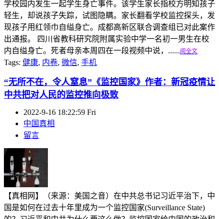
学校园内发生一起学生身亡事件。该学生家长指校方明知孩子
轻生，却说孩子失踪，试图隐瞒。家长翻看学校监控探头，发
现孩子用红领巾自缢身亡。成都高新区联合调查组已对此案作
出通报。 四川省教科研究院附属实验中学一名初一男生在校
内自缢身亡。死者母亲本周四在一段视频中说，......
阅全文
Tags:
健康
,
内卷
,
微信
,
手机
“无所不在，令人窒息”《监控国家》作者：新冠疫情让
中共把对人民的监控推向极致
2022-9-16 18:22:59 Fri
中国真相
留言
【真相网】（来源：美国之音）在中共总书记习近平治下，中
国是如何在过去十年里成为一个监控国家(Surveillance State)