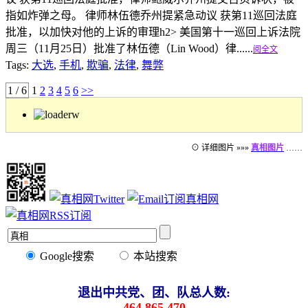
指如炸弹之母。 律师林伍德乔州提紧急动议 获第11巡回法庭
批准，以加快对他的上诉的审理h2> 美国第十一巡回上诉法院
周三（11月25日）批准了林伍德（Lin Wood）律......
阅全文
Tags:
大选
,
手机
,
欺骗
,
法律
,
舞弊
1 / 6
1
2
3
4
5
6
>>
⊙ 详细图片 »»»
真相图片
……
Google搜索
本站搜索
退出中共党、团、队总人数:
464,865,470