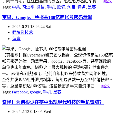
乎同一时期，在江西富田的苏区，超过七万名红军将......
阅全文
Tags:
中共
,
习近平
,
微信
,
手机
,
欺骗
,
淘宝
,
特务
,
黑客
苹果、Google、脸书共160亿笔帐号密码泄漏
2025-6-21 13:26:44 Sat
翻墙及技术
留言
【真相网】据Cybernews研究团队揭露，全球惊传高达160亿笔
帐号密码外泄，涵盖苹果、google、Facebook等，甚至连政府
单位也未能幸免，堪称史上最大规模的帳號密碼外泄事件之
一。 該研究团队指出，他们自年初以来持续监控网络环境，
至今共发现30组外泄资料集，每组包含数千万至35亿笔帐密不
等，总量累积达160亿笔。这些帐密多半来自资讯窃......
阅全文
Tags:
Facebook
,
google
,
手机
,
黑客
奇怪！为何很少在夢中出现現代科技的手机電腦？
2025-2-12 0:13:05 Wed