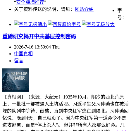
“
安全翻墙推荐
”
关于资料传送的说明，请见：
网站介绍
字
号：
重磅研究揭开中共基层控制密码
2026-7-16 13:59:04 Thu
中国真相
留言
【真相网】（来源：大纪元）1935年10月，阴冷的西北荒原
上，一批批干部被逼入土坑活埋。习近平生父习仲勋也在被活
埋的队列中等待、煎熬，直到中央红军逃亡到陕北。习仲勋回
忆说：晚到4天，自己就没了。因为中央红军第一道命令不是
进攻部署，而是“停止杀人”。 但并非所有人都那么好命。几