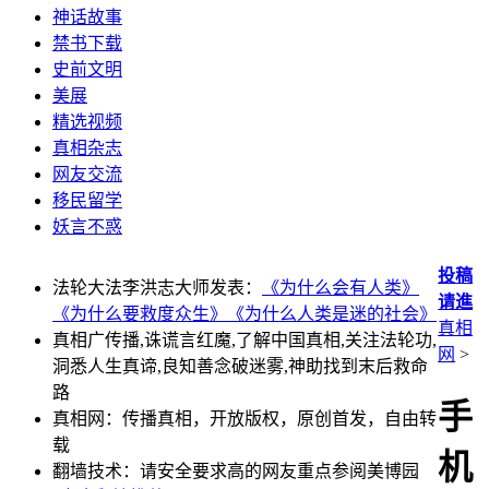
神话故事
禁书下载
史前文明
美展
精选视频
真相杂志
网友交流
移民留学
妖言不惑
投稿
法轮大法李洪志大师发表：
《为什么会有人类》
请進
《为什么要救度众生》
《为什么人类是迷的社会》
真相
真相广传播,诛谎言红魔,了解中国真相,关注法轮功,
网
>
洞悉人生真谛,良知善念破迷雾,神助找到末后救命
路
手
真相网：传播真相，开放版权，原创首发，自由转
载
机
翻墙技术：请安全要求高的网友重点参阅美博园