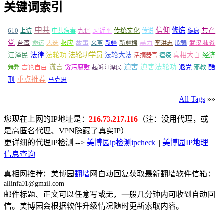
关键词索引
中共
信仰
修炼
610
传统文化
共产
上访
中共病毒
九评
习近平
传说
健康
党
报应
台湾
命运
大选
故事
文革
新疆
新疆棉
暴力
李洪志
欺骗
武汉肺炎
法轮功学员
江泽民
法律
法轮功
法轮大法
真相大白
经济
活摘器官
瘟疫
谎言
迫害
迫害法轮功
言论自由
贪污腐败
退党
邪教
酷
舞弊
起诉江泽民
重点推荐
刑
马克思
All Tags
»»
您现在上网的IP地址是：
216.73.217.116
（注：没用代理，或
是高匿名代理、VPN隐藏了真实IP）
更详细的代理IP检测 -->
美博园ip检测ipcheck
||
美博园IP地理
信息查询
真相网推荐：美博园
翻墙
网自动回复获取最新翻墙软件信箱：
allinfa01@gmail.com
邮件标题、正文可以任意写或无，一般几分钟内可收到自动回
信。美博园会根据软件升级情况随时更新索取内容。