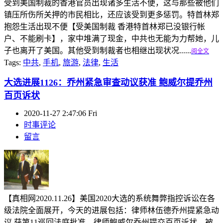
受到美国制裁的香港官员出现诸多生活不便，这与那些被他们
镇压所伤所关押的市民相比，还应该受到更多惩罚。特首林郑
抱怨生活出现不便【受美国制裁 香港特首林郑已没银行帐
户、不能刷卡】，家中堆满了现金，中共也无能为力帮她，儿
子也离开了美国。其他受到制裁者也相继出现状况......
阅全文
Tags:
中共
,
手机
,
旅游
,
法律
,
生活
大选进展1126：乔州紧急审查动议获准 鲍威尔提乔州
百页诉状
2020-11-27 2:47:06 Fri
时事评论
留言
【真相网2020.11.26】美国2020大选的系统舞弊指控诉讼在各
级法院全面展开，今天的进展包括：律师林伍德乔州提紧急动
议 获第11巡回法庭批准，律师鲍威尔乔州提交百页诉状，被