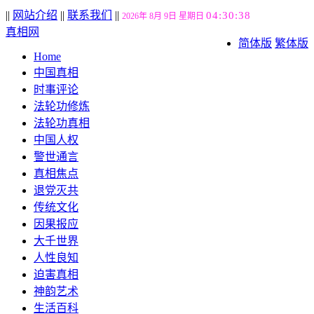
||
网站介绍
||
联系我们
||
04:30:38
2026年 8月 9日 星期日
真相网
简体版
繁体版
Home
中国真相
时事评论
法轮功修炼
法轮功真相
中国人权
警世通言
真相焦点
退党灭共
传统文化
因果报应
大千世界
人性良知
迫害真相
神韵艺术
生活百科