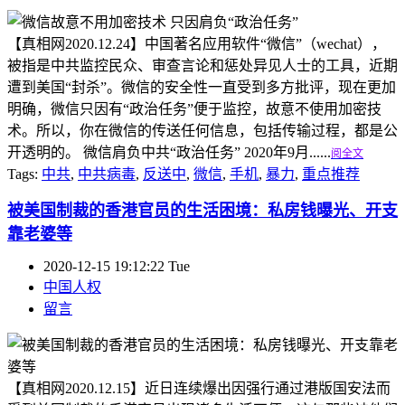
【真相网2020.12.24】中国著名应用软件“微信”（wechat），
被指是中共监控民众、审查言论和惩处异见人士的工具，近期
遭到美国“封杀”。微信的安全性一直受到多方批评，现在更加
明确，微信只因有“政治任务”便于监控，故意不使用加密技
术。所以，你在微信的传送任何信息，包括传输过程，都是公
开透明的。 微信肩负中共“政治任务” 2020年9月......
阅全文
Tags:
中共
,
中共病毒
,
反送中
,
微信
,
手机
,
暴力
,
重点推荐
被美国制裁的香港官员的生活困境：私房钱曝光、开支
靠老婆等
2020-12-15 19:12:22 Tue
中国人权
留言
【真相网2020.12.15】近日连续爆出因强行通过港版国安法而