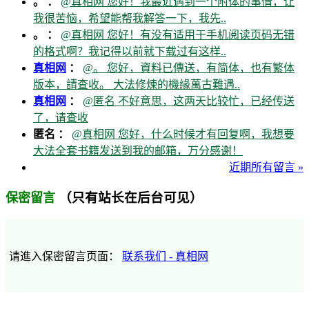
。 ：
@真相网 您好！我最近遇到一个附体的事情，让
我很苦恼，希望能帮我解答一下，我先..
。 ：
@真相网 您好！有没有适用于手机阅读页码无错
的格式啊？我记得以前就下载过有这样..
真相网
：
@。 您好，資料已傳送，有简体，也有繁体
版本，請查收。 大法修煉的機緣萬古難遇..
真相网
：
@匿名 不好意思，这两天比较忙，已经传送
了，请查收
匿名 ：
@真相网 您好，什么时候才有回复啊，我想要
大法全套书籍发送到我的邮箱，万分感谢！
近期所有留言 »
（只有站长在后台可见）
保密留言
请進入保密留言页面：
联系我们 - 真相网