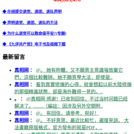
◆ 在线提交退党、退团、退队声明
◆ 声明退党、退团、退队的方法
◆ 为什么退党可以救命保平安?(专题)
◆ 《九评共产党》电子书及视频下载
最新留言
真相网
：
@。 她有附體，又不願意主意識強放棄它
們，這個比較難辦。她不願意學大法，即使是..
真相网
：
看到真實修煉的心得，就會想起以前大陸修煉
的那個精進狀態，卻是海外難得一見的。..
。 ：
@真相网 感谢！已收到回信，不过当时问题已经
解决了。……（編註：因涉及另外空間附..
真相网
：
@。 有回信，请参考，祝好！
真相网
：
@。 不好意思，最近比較忙，遲復見諒。 大
法書籍原版格式，官方發布的就是PDF，..