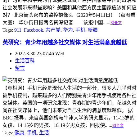
的？习近平和中共为什么要这么做？监控国家给中国的政治和
社会发展带来哪些影响？美国和其他西方民主国家应该如何应
对？ 北京街头密布的监控摄像头（2020年5月11日）（点图看
大图） 华尔街日报两名资深记者——该报中国......
阅全文
Tags:
911
,
Facebook
,
共产党
,
华为
,
手机
,
新疆
英研究：青少年用越多社交媒体 对生活满意度越低
2022-3-30 23:07:46 Wed
生活百科
留言
【真相网】手机已经是现代人生活的一部分，很多人几乎时时
被手机控制，越来越多的人们特别是青少年用手机使用各种社
交媒体。英国的一项研究发现：青春期的青少年们，花越久时
间在社交媒体上，他们未来对自己生活的满意度就越低。 据
BBC 报导，来自英国剑桥与牛津大学的研究显示，11-13岁的
女孩、14-15岁的男孩、18-19岁男女孩，回报使......
阅全文
Tags:
健康
,
手机
,
生活