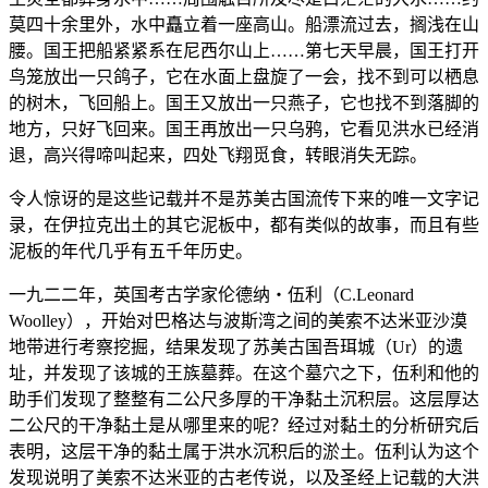
莫四十余里外，水中矗立着一座高山。船漂流过去，搁浅在山
腰。国王把船紧紧系在尼西尔山上……第七天早晨，国王打开
鸟笼放出一只鸽子，它在水面上盘旋了一会，找不到可以栖息
的树木，飞回船上。国王又放出一只燕子，它也找不到落脚的
地方，只好飞回来。国王再放出一只乌鸦，它看见洪水已经消
退，高兴得啼叫起来，四处飞翔觅食，转眼消失无踪。
令人惊讶的是这些记载并不是苏美古国流传下来的唯一文字记
录，在伊拉克出土的其它泥板中，都有类似的故事，而且有些
泥板的年代几乎有五千年历史。
一九二二年，英国考古学家伦德纳‧伍利（C.Leonard
Woolley），开始对巴格达与波斯湾之间的美索不达米亚沙漠
地带进行考察挖掘，结果发现了苏美古国吾珥城（Ur）的遗
址，并发现了该城的王族墓葬。在这个墓穴之下，伍利和他的
助手们发现了整整有二公尺多厚的干净黏土沉积层。这层厚达
二公尺的干净黏土是从哪里来的呢？经过对黏土的分析研究后
表明，这层干净的黏土属于洪水沉积后的淤土。伍利认为这个
发现说明了美索不达米亚的古老传说，以及圣经上记载的大洪