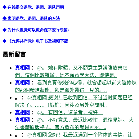
◆ 在线提交退党、退团、退队声明
◆ 声明退党、退团、退队的方法
◆ 为什么退党可以救命保平安?(专题)
◆ 《九评共产党》电子书及视频下载
最新留言
真相网
：
@。 她有附體，又不願意主意識強放棄它
們，這個比較難辦。她不願意學大法，即使是..
真相网
：
看到真實修煉的心得，就會想起以前大陸修煉
的那個精進狀態，卻是海外難得一見的。..
。 ：
@真相网 感谢！已收到回信，不过当时问题已经
解决了。……（編註：因涉及另外空間附..
真相网
：
@。 有回信，请参考，祝好！
真相网
：
@。 不好意思，最近比較忙，遲復見諒。 大
法書籍原版格式，官方發布的就是PDF，..
。 ：
@真相网 您好！我最近遇到一个附体的事情，让