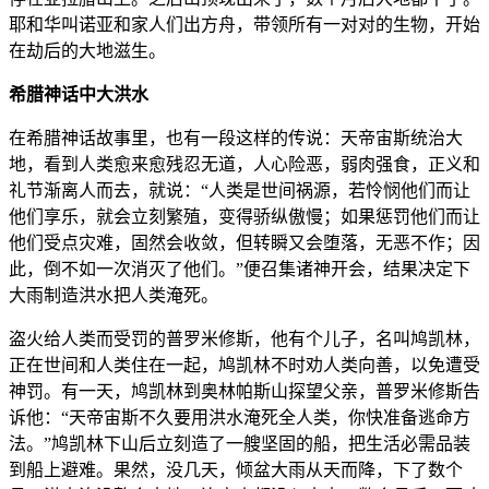
耶和华叫诺亚和家人们出方舟，带领所有一对对的生物，开始
在劫后的大地滋生。
希腊神话中大洪水
在希腊神话故事里，也有一段这样的传说：天帝宙斯统治大
地，看到人类愈来愈残忍无道，人心险恶，弱肉强食，正义和
礼节渐离人而去，就说：“人类是世间祸源，若怜悯他们而让
他们享乐，就会立刻繁殖，变得骄纵傲慢；如果惩罚他们而让
他们受点灾难，固然会收敛，但转瞬又会堕落，无恶不作；因
此，倒不如一次消灭了他们。”便召集诸神开会，结果决定下
大雨制造洪水把人类淹死。
盗火给人类而受罚的普罗米修斯，他有个儿子，名叫鸠凯林，
正在世间和人类住在一起，鸠凯林不时劝人类向善，以免遭受
神罚。有一天，鸠凯林到奥林帕斯山探望父亲，普罗米修斯告
诉他：“天帝宙斯不久要用洪水淹死全人类，你快准备逃命方
法。”鸠凯林下山后立刻造了一艘坚固的船，把生活必需品装
到船上避难。果然，没几天，倾盆大雨从天而降，下了数个