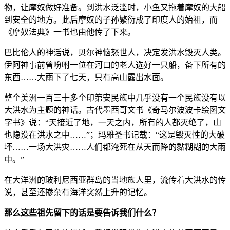
物，让摩奴做好准备。到洪水泛滥时，小鱼又拖着摩奴的大船
到安全的地方。此后摩奴的子孙繁衍成了印度人的始祖，而
《摩奴法典》一书也由他传了下来。
巴比伦人的神话说，贝尔神恼怒世人，决定发洪水毁灭人类。
伊阿神事前曾吩咐一位在河口的老人选好一只船，备下所有的
东西……大雨下了七天，只有高山露出水面。
整个美洲一百三十多个印第安民族中几乎没有一个民族没有以
大洪水为主题的神话。古代墨西哥文书《奇马尔波波卡绘图文
字书》说：“天接近了地，一天之内，所有的人都灭绝了，山
也隐没在洪水之中……”；玛雅圣书记载：“这是毁灭性的大破
坏……一场大洪灾……人们都淹死在从天而降的黏糊糊的大雨
中。”
在大洋洲的玻利尼西亚群岛的当地族人里，流传着大洪水的传
说，甚至还掺杂有海洋突然上升的记忆。
那么这些祖先留下的话是要告诉我们什么？