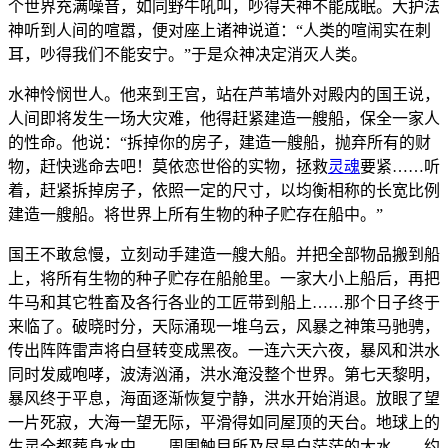
个世界充满噪音，如同野牛吼叫，吵得天神不能成眠。大护法
神听到人间的喧嚣，便对座上诸神说道：“人类的喧闹实在刺
耳，吵得我们不能安宁。”于是众神决定消灭人类。
水神怜悯世人。他来到王宫，站在芦苇墙外对殿内的国王说，
人间即将发生一场大灾难，他得赶紧建造一艘船，保全一家人
的性命。他说：“拆掉你的房子，建造一艘船，抛弃所有的财
物，赶快逃命去吧！莫依恋世俗的实物，拯救
灵魂
要紧……听
着，赶紧拆掉房子，依照一定的尺寸，以均衡相称的长宽比例
建造一艘船。将世界上所有生物的种子贮存在船中。”
国王不敢怠慢，立刻动手建造一艘大船。并把全部物品搬到船
上，将所有生物的种子贮存在船舱里。一家大小上船后，再把
牛马和其它牲畜及各行各业的工匠带到船上……那个日子终于
来临了。破晓时分，天际涌现一堆乌云，风暴之神策马驰骋，
传出阵阵雷声将白昼转变成黑夜。一连六天六夜，暴风和洪水
同时发威咆哮，波涛汹涌，洪水淹没整个世界。第七天黎明，
暴风终于平息，海面逐渐恢复宁静，洪水开始消退。放眼了望
一片死寂，大海一望无际，平滑得如同屋顶的天台。地球上的
生灵全都葬身水中……周围触目所及尽是白茫茫的大水……约