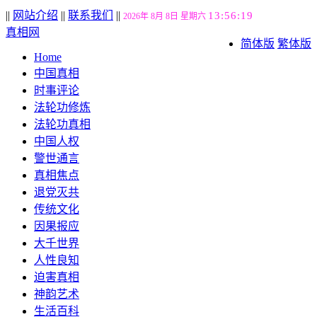
||
网站介绍
||
联系我们
||
13:56:20
2026年 8月 8日 星期六
真相网
简体版
繁体版
Home
中国真相
时事评论
法轮功修炼
法轮功真相
中国人权
警世通言
真相焦点
退党灭共
传统文化
因果报应
大千世界
人性良知
迫害真相
神韵艺术
生活百科