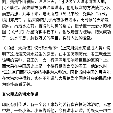
割，荡荡怀山襄陵，浩浩滔天。”可见这个大洪水肆虐大地，
民不聊生。起先鲧被派去治理洪水，他用堵塞的方法使洪水反
而愈高涨，九年下来，毫无所成（见《书经．尧典》 “九载，
绩用弗成”）。后来鲧的儿子禹被派去治水，禹时候的天帝是
虞舜。禹治水之前，曾得到河神的帮助，授予他一张治水的地
图（《尸子》孙星衍辑本卷下）。他改堵塞为疏导，结果成功
了，洪水平息，解救万民的痛苦，得到人民的爱戴。
《书经．大禹谟》说“洚水儆予”（上天用洪水来警戒人类）说
明了这场滔天洪水发生的原因。在中国历朝历代，君王就像是
该朝的表帅，君王的一言一行深深地影响着臣民的道德举止。
而大禹在中国历史上是一个德行相当崇高的君王，他治水时
“三过家门而不入”的精神最为人称道。因此当时中国的百姓能
在大洪水中得救，实在不能说与大禹使整个国家社会的民风转
为纯朴高尚无关。
其它民族的洪水传说
印度有则传说，有一个名叫摩奴的苦行僧在恒河沐浴时，无意
中救了一条小鱼。小鱼告诉他，今夏洪水泛滥，将毁灭一切生