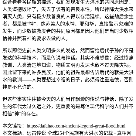
综合看看各民族的描述，我们发现发生大洪水的共同原因是：
人类道德败坏了，失去了该有的善良本性，所以神降大洪水来
消灭人类，只有极少数善良的人得以存活延续。这些劫后余生
者，都是被“神”，像苏美人的水神、耶和华，直接警示灾难的
发生，而少数被救度者的共同原因都是因为他们是当时少数相
信神并照着神的要求去做的人。
所以即使史前人类文明多么的发达，然而留给后代子孙的不是
发达的科学技术，而是传说与神话。其实不难想像：经过惨痛
教训，人类清楚地知道，物质文明再发达也敌不过天降灾祸。
因此留下来的许多民族，他们的祖先最想告诉后代的就是大洪
水的教训——人类要想过幸福的日子，必须得注重道德，否则
神是不允许的。
但这些事实往往被今天的人们当作飘渺的传说与神话，除了发
生的年代太过久远之外，更重要的是笃信现代科学的人们并不
相信“神”的存在。
本文链接：https://dafahao.com/ancient-legend-great-flood.html
本文标题：远古传说 全球254个民族有大洪水的记载 - 真相网