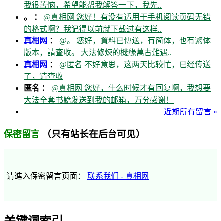
我很苦恼，希望能帮我解答一下，我先..
。 ：
@真相网 您好！有没有适用于手机阅读页码无错
的格式啊？我记得以前就下载过有这样..
真相网
：
@。 您好，資料已傳送，有简体，也有繁体
版本，請查收。 大法修煉的機緣萬古難遇..
真相网
：
@匿名 不好意思，这两天比较忙，已经传送
了，请查收
匿名 ：
@真相网 您好，什么时候才有回复啊，我想要
大法全套书籍发送到我的邮箱，万分感谢！
近期所有留言 »
（只有站长在后台可见）
保密留言
请進入保密留言页面：
联系我们 - 真相网
关键词索引