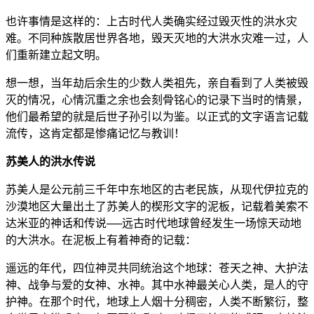
也许事情是这样的：上古时代人类确实经过毁灭性的洪水灾
难。不同种族散居世界各地，毁天灭地的大洪水灾难一过，人
们重新建立起文明。
想一想，当年劫后余生的少数人类祖先，亲自看到了人类被毁
灭的情况，心情沉重之余也会刻骨铭心的记录下当时的情景，
他们最希望的就是后世子孙引以为鉴。以正式的文字语言记载
流传，这肯定都是惨痛记忆与教训！
苏美人的洪水传说
苏美人是公元前三千年中东地区的古老民族，从现代伊拉克的
沙漠地区大量出土了苏美人的楔形文字的泥板，记载着美索不
达米亚的神话和传说──远古时代地球曾经发生一场惊天动地
的大洪水。在泥板上有着神奇的记载：
遥远的年代，四位神灵共同统治这个地球：苍天之神、大护法
神、战争与爱的女神、水神。其中水神最关心人类，是人的守
护神。在那个时代，地球上人烟十分稠密，人类不断繁衍，整