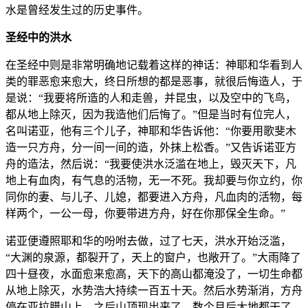
水是曾经发生过的历史事件。
圣经中的洪水
在圣经中则是非常明确地记载着这样的神话：神耶和华看到人
类的罪恶愈来愈大，终日所想的都是恶事，就很后悔造人，于
是说：“我要将所造的人和走兽，并昆虫，以及空中的飞鸟，
都从地上除灭，因为我造他们后悔了。”但是当时有位完人，
名叫诺亚，他有三个儿子，神耶和华告诉他：“你要用歌斐木
造一只方舟，分一间一间的造，外抹上松香。”又告诉诺亚方
舟的造法，然后说：“我要使洪水泛滥在地上，毁灭天下，凡
地上有血肉，有气息的活物，无一不死。我却要与你立约，你
同你的妻、与儿子、儿媳，都要进入方舟，凡血肉的活物，每
样两个，一公一母，你要带进方舟，好在你那保全生命。”
诺亚便遵照耶和华的吩咐去做，过了七天，洪水开始泛滥，
“大渊的泉源，都裂开了，天上的窗户，也敞开了。”大雨降了
四十昼夜，水面愈来愈高，天下的高山都淹没了，一切生命都
从地上除灭，水势浩大持续一百五十天。然后水势渐消，方舟
停在亚拉腊山上。之后山顶现出来了，数个月后大地都干了。