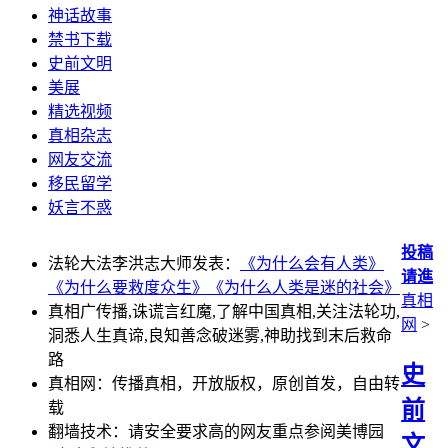
神话故事
禁书下载
史前文明
美展
精选视频
真相杂志
网友交流
移民留学
妖言不惑
投稿
法轮大法李洪志大师发表：
《为什么会有人类》
请進
《为什么要救度众生》
《为什么人类是迷的社会》
真相
真相广传播,诛谎言红魔,了解中国真相,关注法轮功,
网
>
洞悉人生真谛,良知善念破迷雾,神助找到末后救命
路
史
真相网：传播真相，开放版权，原创首发，自由转
前
载
翻墙技术：请安全要求高的网友重点参阅美博园
文