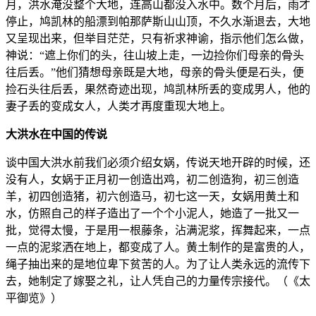
月，洪水淹没整个大地，连高山都没入水中。数个月后，雨才
停止，鸠凯林的船漂到帕那萨斯山山顶，不久水渐退去，大地
又呈现出来，但举目茫茫，只有祈求神谕，指示他们怎么做，
神说：“遮上你们的头，往山坡上走，一边捡你们母亲的骨头
往后丢。”他们猜想母亲既是大地，母亲的骨头便是石头，便
捡石头往后丢，果然奇迹出现，鸠凯林所丢的变成男人，他的
妻子丢的变成女人，人类才再度重现大地上。
大洪水在中国的传说
谈中国大洪水前我们必须介绍女娲，传说天地开辟的时候，还
没有人，女娲于正月初一创造出鸡，初二创造狗，初三创造
羊，初四创造猪，初六创造马，初七这一天，女娲用黄土和
水，仿照自己的样子造出了一个个小泥人，她造了一批又一
批，觉得太慢，于是用一根藤条，沾满泥浆，挥舞起来，一点
一点的泥浆洒在地上，都变成了人。黄土制作的是富贵的人，
绳子抽出来的是地位卑下贫苦的人。为了让人类永远的流传下
去，她制定了嫁娶之礼，让人凭自己的力量传宗接代。（《太
平御览》）