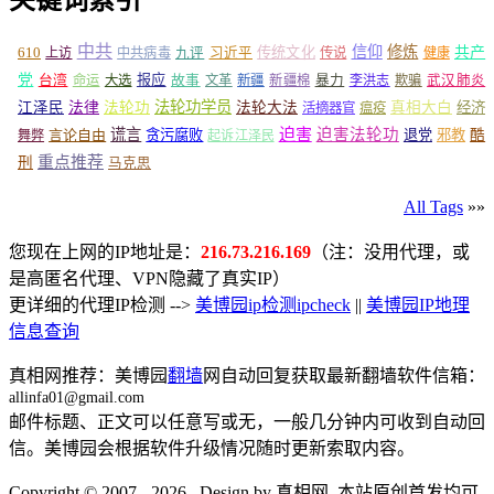
中共
信仰
修炼
610
传统文化
共产
上访
中共病毒
九评
习近平
传说
健康
党
报应
台湾
命运
大选
故事
文革
新疆
新疆棉
暴力
李洪志
欺骗
武汉肺炎
法轮功学员
江泽民
法律
法轮功
法轮大法
真相大白
经济
活摘器官
瘟疫
谎言
迫害
迫害法轮功
言论自由
贪污腐败
退党
邪教
酷
舞弊
起诉江泽民
重点推荐
刑
马克思
All Tags
»»
您现在上网的IP地址是：
216.73.216.169
（注：没用代理，或
是高匿名代理、VPN隐藏了真实IP）
更详细的代理IP检测 -->
美博园ip检测ipcheck
||
美博园IP地理
信息查询
真相网推荐：美博园
翻墙
网自动回复获取最新翻墙软件信箱：
allinfa01@gmail.com
邮件标题、正文可以任意写或无，一般几分钟内可收到自动回
信。美博园会根据软件升级情况随时更新索取内容。
Copyright © 2007 - 2026 , Design by 真相网. 本站原创首发均可