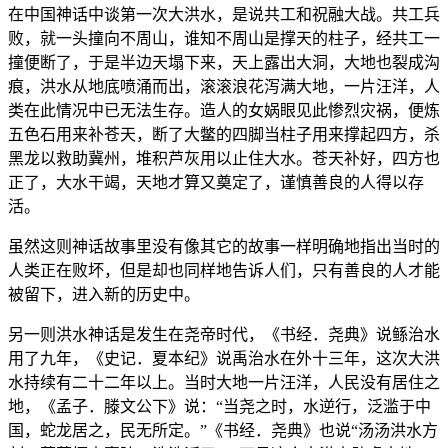
在中国神话中谈第一次大洪水，是说共工和祝融大战。共工兵
败，就一头撞向不周山，谁知不周山是撑天的柱子，经共工一
撞便断了，于是半边天塌下来，天上露出大洞，大地也裂成沟
痕，洪水从地底喷涌而出，滚滚浪花泻满大地，一片汪洋，人
类在此情况中已无法生存。造人的女娲眼见此惨烈灾祸，便炼
五色石用来补苍天，断了大鳖的四脚当柱子用来撑起四方，杀
黑龙以救助冀州，堆积芦灰用以止住大水。苍天补好，四方也
正了，大水干竭，天地才算又奠定了，谨慎善良的人得以存
活。
虽然这则神话故事里没有像其它的故事一样明确地指出当时的
人类正在败坏，但是却也同样地告诉人们，只有善良的人才能
被留下，进入新的历史中。
另一则洪水神话是发生在尧帝时代，《书经．尧典》说鲧治水
用了九年，《史记．夏本纪》说禹治水在外十三年，这次大洪
水持续有二十二年以上。当时大地一片汪洋，人民没有居住之
地，《孟子．滕文公下》说：“当尧之时，水逆行，泛滥于中
国，蛇龙居之，民无所定。”《书经．尧典》也说“汤汤洪水方