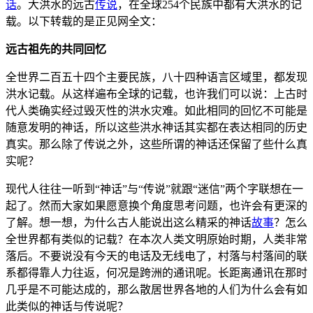
话
。大洪水的远古
传说
，在全球254个民族中都有大洪水的记
载。以下转载的是正见网全文：
远古祖先的共同回忆
全世界二百五十四个主要民族，八十四种语言区域里，都发现
洪水记载。从这样遍布全球的记载，也许我们可以说：上古时
代人类确实经过毁灭性的洪水灾难。如此相同的回忆不可能是
随意发明的神话，所以这些洪水神话其实都在表达相同的历史
真实。那么除了传说之外，这些所谓的神话还保留了些什么真
实呢？
现代人往往一听到“神话”与“传说”就跟“迷信”两个字联想在一
起了。然而大家如果愿意换个角度思考问题，也许会有更深的
了解。想一想，为什么古人能说出这么精采的神话
故事
？怎么
全世界都有类似的记载？在本次人类文明原始时期，人类非常
落后。不要说没有今天的电话及无线电了，村落与村落间的联
系都得靠人力往返，何况是跨洲的通讯呢。长距离通讯在那时
几乎是不可能达成的，那么散居世界各地的人们为什么会有如
此类似的神话与传说呢？