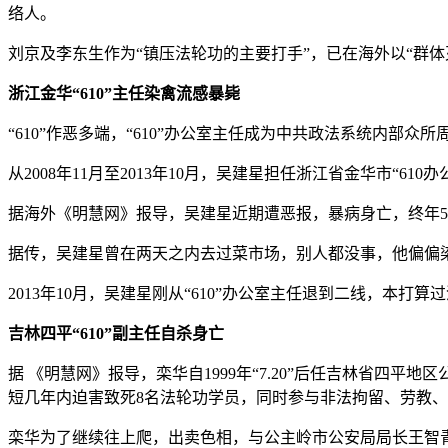
络人。
刘京及李东生作为“镇压法轮功的主要打手”，已在海外以“群体灭
浙江金华“610”主任染禽流感暴毙
“610”作恶多端，“610”办公室主任成为中共政法系统内部
从2008年11月至2013年10月，吴建星担任浙江省金华市
据海外《明慧网》报导，吴建星近期遭恶报，暴病身亡，终年5
据传，吴建星曾在两天之内去过菜市场，别人都没事，他偏偏染上
2013年10月，吴建星刚从“610”办公室主任退到二线，本
吉林四平“610”副主任自杀身亡
据 《明慧网》报导，栾华自1999年“7.20”后任吉林省四平
短几年内迫害致死8名法轮功学员，同时参与非法拘留、劳教、
栾华为了继续往上爬，出卖色相，与公主岭市公安局局长王智