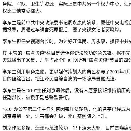
务院、军队、卫生等资源，实际上是中共另一个权力中心，江泽
权比其他常委都大。
李东生是前中共中央政法委书记周永康的嫡系，原任中央电视台
据报导，周通过车祸害死原配后，娶了央视女记者贾晓烨。
李东生担任央视副台长时，为讨好江泽民、周永康，操控中共
其 主管的 “焦点访谈”栏目是造谣诽谤法轮功的急先锋。据不完全统计
天就播出了30集，几乎占那个时间段所有“焦点访谈”节目的四
李东生利用职务之便，更以媒体策划人的角色参与了2001年1月
目的破绽百出，把江泽民自编自演的一场骗局暴露无遗。
李东生是在“610”主任刘京退休后，没有人愿意接班维持镇压的
任副部长，被授予副总警监警衔。
“610”办公室第二任主任刘京因镇压法轮功，他的名字已经成
刘京每到一处，迫害都会升级，死亡案例随之上升。
刘京作恶多端，造谣污蔑法轮功，犯下滔天大罪，目前是喉癌