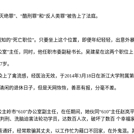
绝罪”、“酷刑罪”和“反人类罪”被告上了法庭。
众所周知的“死亡职位”。只要坐上这个位置，即便年纪轻轻，出意
“610办公室”主任，同时，他任职市委副秘书长。吴建星在这两个
7岁。
了禽流感，经医治无效，于2014年3月18日在浙江大学附属
打算过清闲的退休日子，但是天网恢恢，善恶有报，分毫不差。
地区公主岭市“610”办公室副主任，在任期间，她伙同“610”主
判刑、洗脑迫害法轮功学员，达数百人次，破坏了数百 个幸福
青通奸，经常欺骗其丈夫，以工作忙为藉口不回家，在外鬼混。