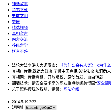
神话故事
禁书下载
史前文明
美展
精选视频
真相杂志
网友交流
移民留学
妖言不惑
法轮大法李洪志大师发表：
《为什么会有人类》
《为什么
真相广传播,诛谎言红魔,了解中国真相,关注法轮功,洞悉
真相网：传播真相，开放版权，原创首发，自由转载
翻墙技术：请安全要求高的网友重点参阅美博园“
安全翻
关于资料传送的说明，请见：
网站介绍
2014-5-19 2:22
短网址