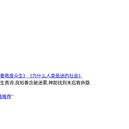
要救度众生》
《为什么人类是迷的社会》
人生真谛,良知善念破迷雾,神助找到末后救命路
墙推荐
”