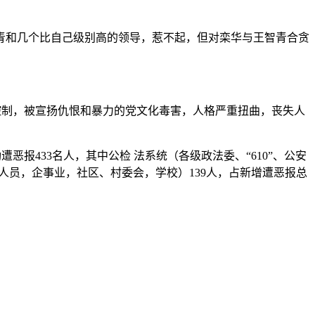
青和几个比自己级别高的领导，惹不起，但对栾华与王智青合贪
共控制，被宣扬仇恨和暴力的党文化毒害，人格严重扭曲，丧失人
恶报433名人，其中公检 法系统（各级政法委、“610”、公安
门人员，企事业，社区、村委会，学校）139人，占新增遭恶报总