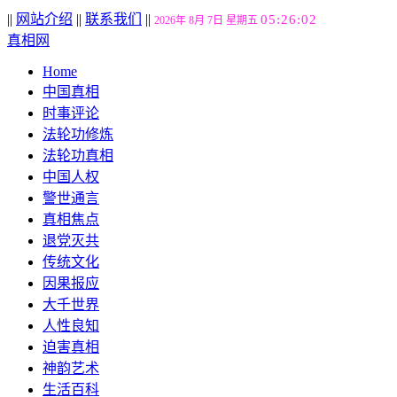
||
网站介绍
||
联系我们
||
05:26:03
2026年 8月 7日 星期五
真相网
Home
中国真相
时事评论
法轮功修炼
法轮功真相
中国人权
警世通言
真相焦点
退党灭共
传统文化
因果报应
大千世界
人性良知
迫害真相
神韵艺术
生活百科