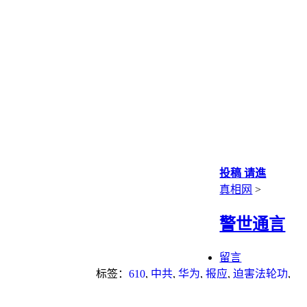
投稿 请進
真相网
>
警世通言
留言
标签：
610
,
中共
,
华为
,
报应
,
迫害法轮功
,
重点推荐