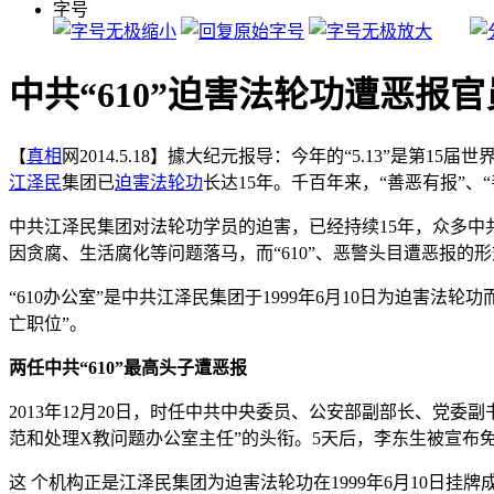
字号
中共“610”迫害法轮功遭恶报
【
真相
网2014.5.18】據大纪元报导：今年的“5.13”是第15届世界
江泽民
集团已
迫害
法轮功
长达15年。千百年来，“善恶有报”
中共江泽民集团对法轮功学员的迫害，已经持续15年，众多
因贪腐、生活腐化等问题落马，而“610”、恶警头目遭恶报的
“610办公室”是中共江泽民集团于1999年6月10日为迫害
亡职位”。
两任中共“610”最高头子遭恶报
2013年12月20日，时任中共中央委员、公安部副部长、党
范和处理X教问题办公室主任”的头衔。5天后，李东生被宣布
这 个机构正是江泽民集团为迫害法轮功在1999年6月10日挂