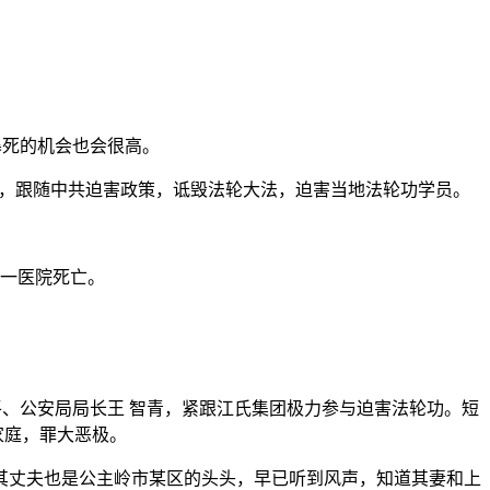
外暴死的机会也会很高。
职位上，跟随中共迫害政策，诋毁法轮大法，迫害当地法轮功学员。
第一医院死亡。
任赵岚平、公安局局长王 智青，紧跟江氏集团极力参与迫害法轮功。短
家庭，罪大恶极。
其丈夫也是公主岭市某区的头头，早已听到风声，知道其妻和上