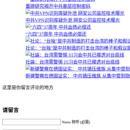
重磅研究揭开中共基层控制密码
中共VPN识别库疑外泄 网安公司监控技术曝光
“六四”37周年 中共血债必偿还
社论：“台独”是中共制造的打击台湾的棒子和假议
社論：台湾需警惕 川习会中共已摸透对台底线
新疆警察在德国证实： 中共镇压维族 从集中营到
这里是你留言评论的地方
请留言
Name 称呼 (必需)