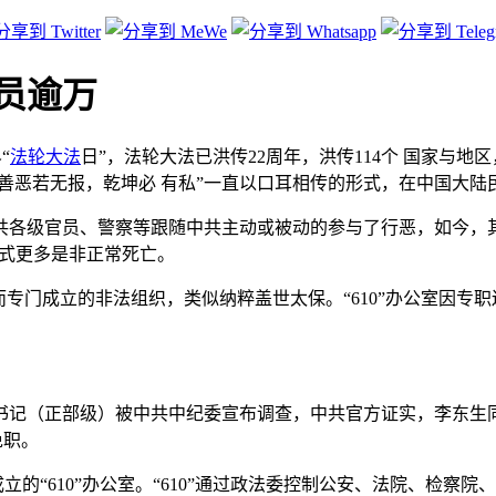
官员逾万
“
法轮大法
日”，法轮大法已洪传22周年，洪传114个 国家与地
、“善恶若无报，乾坤必 有私”一直以口耳相传的形式，在中国大
中共各级官员、警察等跟随中共主动或被动的参与了行恶，如今，
形式更多是非正常死亡。
法轮功而专门成立的非法组织，类似纳粹盖世太保。“610”办公室
委副书记（正部级）被中共中纪委宣布调查，中共官方证实，李东
免职。
牌成立的“610”办公室。“610”通过政法委控制公安、法院、检