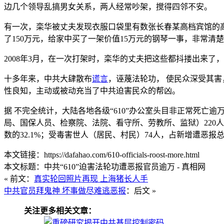
边几个领导乱搞男女关系，两人经常吵架，搅得四邻不安。
有一次，栾华被丈夫发现衣服口袋里有数张长春某高档宾馆的
了150万元，给家中买了一架价值15万元的钢琴一事，非常清
2008年3月，在一次打架时，栾华的丈夫把这些都抖搂出来了
十多年来，中共大肆散布
谎言
，诬蔑法轮功， 使民众深受其害
性良知，主动或被动充当了中共迫害民众的帮凶。
据 不完全统计，大陆各地各级“610”办公室头目非正常死亡逾
局、国保人员、检察院、法院、看守所、劳教所、监狱）220人
数的32.1%；受毒害世人（居民、村民）74人，占新增遭恶报总数
本文链接：https://dafahao.com/610-officials-roost-more.html
本文标题：中共“610”迫害法轮功遭恶报官员逾万 - 真相网
« 前文：
真实轮回照片再现 上海猪长人手
中共官员拜鬼神 坏事做尽难逃恶报
：后文 »
关注更多相关文章：