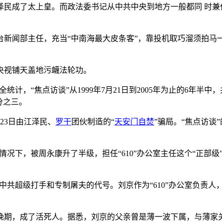
民成了太上皇。而政法委书记从中共中央到地方一般都同 时兼任
新闻部主任，充当“中南海最大皮条客”，靠投机取巧溜须拍马一
央视铺天盖地污衊法轮功。
，“焦点访谈”从1999年7月21日到2005年为止的6年半中，共播
分之三。
23日由江泽民、
罗干
团伙制造的“
天安门
自焚
”骗局。“焦点访
情况下，被周永康升了半级，担任“610”办公室主任这个“正部级
为中共超级打手和专制屠夫的代号。刘京作为“610”办公室负责
晚期，成了活死人。据悉，刘京的父亲曾是薄一波下属，与薄家