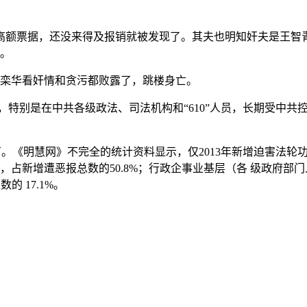
高额票据，还没来得及报销就被发现了。其夫也明知奸夫是王智
楚。
，栾华看奸情和贪污都败露了，跳楼身亡。
，特别是在中共各级政法、司法机构和“610”人员，长期受中
万。《明慧网》不完全的统计资料显示，仅2013年新增迫害法轮功遭
，占新增遭恶报总数的50.8%；行政企事业基层（各 级政府部
的 17.1%。