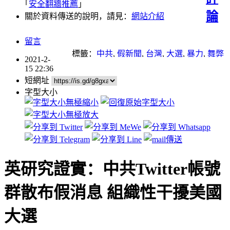
｢
安全翻牆推薦
｣
論
關於資料傳送的說明，請見：
網站介紹
留言
標籤：
中共
,
假新聞
,
台灣
,
大選
,
暴力
,
舞弊
2021-2-
15 22:36
短網址
字型大小
英研究證實：中共Twitter帳號
群散布假消息 組織性干擾美國
大選