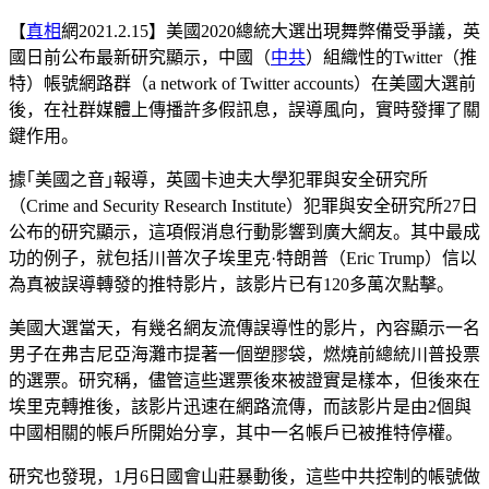
【
真相
網2021.2.15】美國2020總統大選出現舞弊備受爭議，英
國日前公布最新研究顯示，中國（
中共
）組織性的Twitter（推
特）帳號網路群（a network of Twitter accounts）在美國大選前
後，在社群媒體上傳播許多假訊息，誤導風向，實時發揮了關
鍵作用。
據｢美國之音｣報導，英國卡迪夫大學犯罪與安全研究所
（Crime and Security Research Institute）犯罪與安全研究所27日
公布的研究顯示，這項假消息行動影響到廣大網友。其中最成
功的例子，就包括川普次子埃里克·特朗普（Eric Trump）信以
為真被誤導轉發的推特影片，該影片已有120多萬次點擊。
美國大選當天，有幾名網友流傳誤導性的影片，內容顯示一名
男子在弗吉尼亞海灘市提著一個塑膠袋，燃燒前總統川普投票
的選票。研究稱，儘管這些選票後來被證實是樣本，但後來在
埃里克轉推後，該影片迅速在網路流傳，而該影片是由2個與
中國相關的帳戶所開始分享，其中一名帳戶已被推特停權。
研究也發現，1月6日國會山莊暴動後，這些中共控制的帳號做