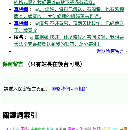
的格式啊？我記得以前就下載過有這樣..
真相網
：
@。 您好，資料已傳送，有簡體，也有繁體
版本，請查收。 大法修煉的機緣萬古難遇..
真相網
：
@匿名 不好意思，這兩天比較忙，已經傳送
了，請查收
匿名 ：
@真相網 您好，什麼時候才有回復啊，我想要
大法全套書籍發送到我的郵箱，萬分感謝！
近期所有留言 »
（只有站長在後台可見）
保密留言
請進入保密留言頁面：
聯繫我們 - 真相網
關鍵詞索引
中共
信仰
修煉
610
傳統文化
共產
上訪
中共病毒
九評
習近平
傳說
健康