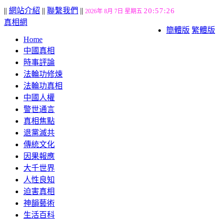
||
網站介紹
||
聯繫我們
||
20:57:27
2026年 8月 7日 星期五
真相網
簡體版
繁體版
Home
中國真相
時事評論
法輪功修煉
法輪功真相
中國人權
警世通言
真相焦點
退黨滅共
傳統文化
因果報應
大千世界
人性良知
迫害真相
神韻藝術
生活百科