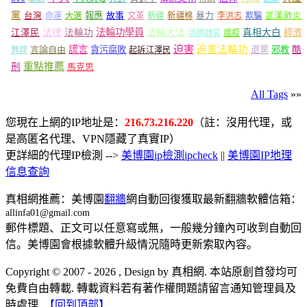
黨
報應
台灣
命運
大選
故事
文革
新疆
新疆棉
暴力
李洪志
欺騙
武漢肺炎
法輪功學員
江澤民
法律
法輪功
法輪大法
真相大白
經濟
活摘器官
瘟疫
謊言
迫害
迫害法輪功
言論自由
貪污腐敗
退黨
邪教
酷
舞弊
起訴江澤民
重點推薦
刑
馬克思
All Tags
»»
您現在上網的IP地址是：
216.73.216.220
（註：沒用代理，或
是高匿名代理、VPN隱藏了真實IP）
更詳細的代理IP檢測 -->
美博園ip檢測ipcheck
||
美博園IP地理
信息查詢
真相網推薦：美博園
翻牆
網自動回復獲取最新翻牆軟體信箱：
allinfa01@gmail.com
郵件標題、正文可以任意寫或無，一般幾分鐘內可收到自動回
信。美博園會根據軟體升級情況隨時更新索取內容。
Copyright © 2007 - 2026 , Design by 真相網. 本站原創首發均可
免費自由轉載. 轉載資料若有著作權問題請留言通知管理員及
時處理.
【回到頂部】