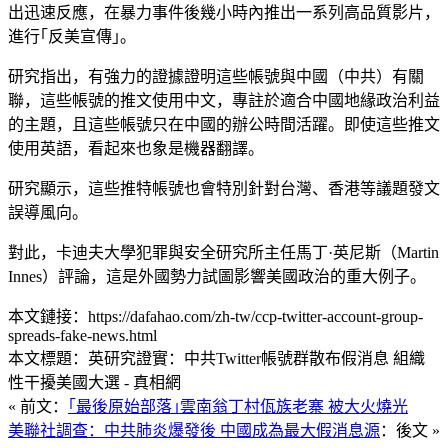
出迅速反應，在暴力事件後幾小時內推出一系列高品質影片，
進行｢反美宣傳｣。
研究指出，有強力的證據證明這些帳號與中國（中共）有關
聯，這些帳號的推文使用中文，專註於適合中國地緣政治利益
的主題，且這些帳號只在中國的辦公時間活躍。即使這些推文
使用英語，看起來也象是機器翻譯。
研究顯示，這些推特帳號也會特別針對台灣、香港等議題發文
誤導風向。
對此，卡迪夫大學犯罪與安全研究所主任馬丁·英尼斯（Martin
Innes）評論，這是外國勢力試圖影響美國政治的重大例子。
本文鏈接：https://dafahao.com/zh-tw/ccp-twitter-account-group-
spreads-fake-news.html
本文標題：英研究證實：中共Twitter帳號群散布假消息 組織
性干擾美國大選 - 真相網
« 前文：
｢最後原始部落｣雲南翁丁村佤族老寨 被大火燒光
美聯社調查：中共肺炎爆發後 中國成為最大假消息源
：後文 »