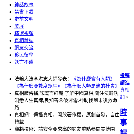
神話故事
禁書下載
史前文明
美展
精選視頻
真相雜誌
網友交流
移民留學
妖言不惑
投稿
法輪大法李洪志大師發表：
《為什麼會有人類》
請進
《為什麼要救度眾生》
《為什麼人類是迷的社會》
真相
真相廣傳播,誅謊言紅魔,了解中國真相,關注法輪功,
網
>
洞悉人生真諦,良知善念破迷霧,神助找到末後救命
路
時
真相網：傳播真相，開放著作權，原創首發，自由
事
轉載
翻牆技術：請安全要求高的網友重點參閱美博園
評