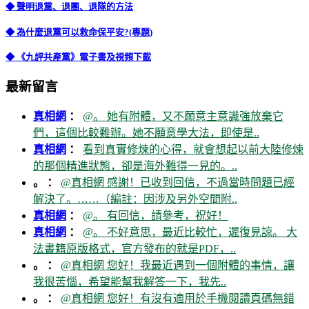
◆ 聲明退黨、退團、退隊的方法
◆ 為什麼退黨可以救命保平安?(專題)
◆ 《九評共產黨》電子書及視頻下載
最新留言
真相網
：
@。 她有附體，又不願意主意識強放棄它
們，這個比較難辦。她不願意學大法，即使是..
真相網
：
看到真實修煉的心得，就會想起以前大陸修煉
的那個精進狀態，卻是海外難得一見的。..
。 ：
@真相網 感謝！已收到回信，不過當時問題已經
解決了。……（編註：因涉及另外空間附..
真相網
：
@。 有回信，請參考，祝好！
真相網
：
@。 不好意思，最近比較忙，遲復見諒。 大
法書籍原版格式，官方發布的就是PDF，..
。 ：
@真相網 您好！我最近遇到一個附體的事情，讓
我很苦惱，希望能幫我解答一下，我先..
。 ：
@真相網 您好！有沒有適用於手機閱讀頁碼無錯