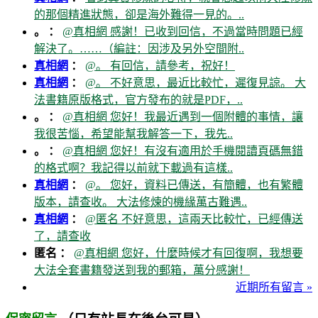
的那個精進狀態，卻是海外難得一見的。..
。 ：
@真相網 感謝！已收到回信，不過當時問題已經
解決了。……（編註：因涉及另外空間附..
真相網
：
@。 有回信，請參考，祝好！
真相網
：
@。 不好意思，最近比較忙，遲復見諒。 大
法書籍原版格式，官方發布的就是PDF，..
。 ：
@真相網 您好！我最近遇到一個附體的事情，讓
我很苦惱，希望能幫我解答一下，我先..
。 ：
@真相網 您好！有沒有適用於手機閱讀頁碼無錯
的格式啊？我記得以前就下載過有這樣..
真相網
：
@。 您好，資料已傳送，有簡體，也有繁體
版本，請查收。 大法修煉的機緣萬古難遇..
真相網
：
@匿名 不好意思，這兩天比較忙，已經傳送
了，請查收
匿名 ：
@真相網 您好，什麼時候才有回復啊，我想要
大法全套書籍發送到我的郵箱，萬分感謝！
近期所有留言 »