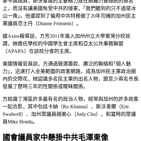
麥卡錫指責，斯沃韋爾的主要精力放在網羅川普總統的罪名
上，而沒有讓美國免受中共的侵害，｢我們聽到的只不過是冰
山一角｣。他還提到了僱用中共特務做了20年司機的加州民主
黨議員范士丹（Dianne Feinstein）。
據Axios報導說，方芳2011年進入加州州立大學東灣分校就
讀，她擔任學校的中國學生會主席和亞太公共事務聯盟
（APAPA）在該校分會的主席。
美國情報官員說，方通過競選籌款、廣泛的聯絡和｢個人魅
力｣，迅速打入全美範圍的政客網路，成為加州民主黨政治圈
內的交際花，她認識多名民主黨的出名人物，跟至少兩名市長
發展了歷時三年的性關係或曖昧關係。
方結識了灣區許多最有名的政治人物，經常與加州的許多政客
一起合影，其中包括卡納（Ro Khanna）、斯沃韋爾（Eric
Swalwell）、加州眾議員趙美心（Judy Chu），和當時的眾議
員Mike Honda。
國會議員家中懸掛中共毛澤東像