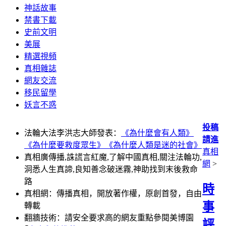
神話故事
禁書下載
史前文明
美展
精選視頻
真相雜誌
網友交流
移民留學
妖言不惑
投稿
法輪大法李洪志大師發表：
《為什麼會有人類》
請進
《為什麼要救度眾生》
《為什麼人類是迷的社會》
真相
真相廣傳播,誅謊言紅魔,了解中國真相,關注法輪功,
網
>
洞悉人生真諦,良知善念破迷霧,神助找到末後救命
路
時
真相網：傳播真相，開放著作權，原創首發，自由
事
轉載
翻牆技術：請安全要求高的網友重點參閱美博園
評