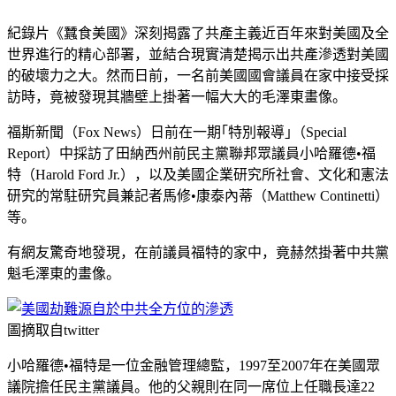
紀錄片《蠶食美國》深刻揭露了共產主義近百年來對美國及全
世界進行的精心部署，並結合現實清楚揭示出共產滲透對美國
的破壞力之大。然而日前，一名前美國國會議員在家中接受採
訪時，竟被發現其牆壁上掛著一幅大大的毛澤東畫像。
福斯新聞（Fox News）日前在一期｢特別報導｣（Special
Report）中採訪了田納西州前民主黨聯邦眾議員小哈羅德•福
特（Harold Ford Jr.），以及美國企業研究所社會、文化和憲法
研究的常駐研究員兼記者馬修•康泰內蒂（Matthew Continetti）
等。
有網友驚奇地發現，在前議員福特的家中，竟赫然掛著中共黨
魁毛澤東的畫像。
圖摘取自twitter
小哈羅德•福特是一位金融管理總監，1997至2007年在美國眾
議院擔任民主黨議員。他的父親則在同一席位上任職長達22