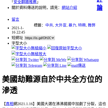
｢
安全翻牆推薦
｣
論
關於資料傳送的說明，請見：
網站介紹
留言
標籤：
中共
,
大外宣
,
暴力
,
特務
,
舞弊
2021-1-
16 22:45
短網址
字型大小
美國劫難源自於中共全方位的
滲透
【
真相
網2021.1.16】美國大選在沸沸揚揚中加劇了分裂，這也