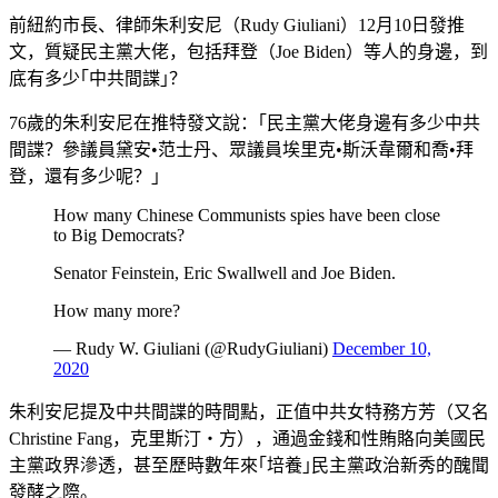
前紐約市長、律師朱利安尼（Rudy Giuliani）12月10日發推
文，質疑民主黨大佬，包括拜登（Joe Biden）等人的身邊，到
底有多少｢中共間諜｣？
76歲的朱利安尼在推特發文說：｢民主黨大佬身邊有多少中共
間諜？參議員黛安•范士丹、眾議員埃里克•斯沃韋爾和喬•拜
登，還有多少呢？｣
How many Chinese Communists spies have been close
to Big Democrats?
Senator Feinstein, Eric Swallwell and Joe Biden.
How many more?
— Rudy W. Giuliani (@RudyGiuliani)
December 10,
2020
朱利安尼提及中共間諜的時間點，正值中共女特務方芳（又名
Christine Fang，克里斯汀‧方），通過金錢和性賄賂向美國民
主黨政界滲透，甚至歷時數年來｢培養｣民主黨政治新秀的醜聞
發酵之際。