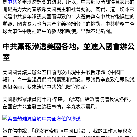
是
中共
多年滲透想要的結果，所以，中共近段時間得意忘形的
開足馬力大內宣駁斥美國民主和社會動亂。其實，這一切本來
就是中共多年滲透美國而導致的：大選舞弊有中共背後操控的
質疑，國會暴力也有共產主義極端分子的挑動，中共特務在全
球大事件中明裡暗中的參與和唆使，早就不是新聞。
中共黨報滲透美國各地，並進入國會辦公
室
美國國會議員辦公室日前再次出現中共喉舌媒體《中國日
報》，令一些議員們感到震驚和憤怒。眾議員辛森致信眾院議
長佩洛西，要求清除中共的危險宣傳品。
美國聯邦眾議員阿什莉·辛森，8號寫信給眾議院議長佩洛西。
在國會辦公室發生這種事情，辛森表示震驚。
她在信中說：｢我沒有索取《中國日報》，我的工作人員也沒