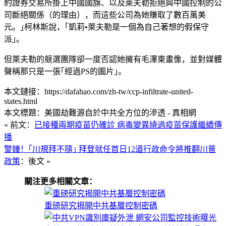
約證券交易所掛上中國國旗、以及萊夫勒拒絕與中國控制的公
司斷絕關係（的理由），而這些公司為她賺取了數百萬美
元。｣柯林斯說，｢凱莉•萊夫勒是一個為自己著想的假保守
派｣。
但萊夫勒的競選團隊卻一度否認她擁有毛澤東畫像，並對媒體
聲稱那只是一張｢經過PS的圖片｣。
本文鏈接：https://dafahao.com/zh-tw/ccp-infiltrate-united-
states.html
本文標題：美國劫難源自於中共全方位的滲透 - 真相網
« 前文：
已接種兩期疫苗仍確診 病毒變異繞過疫苗保護繼續傳
播
警鐘！｢川規拜不隨｣ 拜登就任首日12道行政命令將推翻川普
政策
：後文 »
關注更多相關文章：
重磅研究揭開中共基層控制密碼