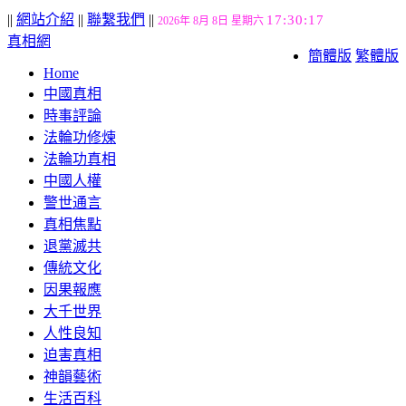
||
網站介紹
||
聯繫我們
||
17:30:17
2026年 8月 8日 星期六
真相網
簡體版
繁體版
Home
中國真相
時事評論
法輪功修煉
法輪功真相
中國人權
警世通言
真相焦點
退黨滅共
傳統文化
因果報應
大千世界
人性良知
迫害真相
神韻藝術
生活百科