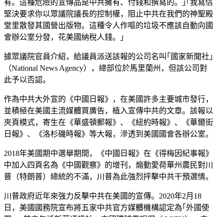
有。這種危險的宣傳品是中共擁有、付錢和撰寫的。｣｢我寫信
堅決要求你以眾議院議長的控制權，阻止中共在我們的神聖殿
堂里散發其國營出版物。這種令人作嘔的垃圾不應該自動向國
會辦公室分發，花美國納稅人錢。｣
據眾議院官員介紹，給議員派送該報的公司名叫｢國家新聞社｣
（National News Agency），總部位於馬里蘭州，但該公司對
此予以否認。
作為中共大外宣的《中國日報》，在美國許多主要城市發行，
並積極在美國主流媒體買廣告，植入宣傳中共的文章。該報以
夾頁模式，寄生在《華盛頓郵報》、《紐約時報》、《華爾街
日報》、《洛杉磯時報》等大報，滲透到美國國會各辦公室。
2018年美國期中選舉期間，《中國日報》在《得梅因紀事報》
中加入四頁名為《中國觀察》的增刊，煽動愛荷華州農民對川
普（特朗普）總統的不滿，川普為此強烈抨擊中共干預選情。
川普政府近年來強力反擊中共在美國的宣傳。2020年2月18
日，美國國務院宣布將五家中共官方媒體機構認定為｢外國使