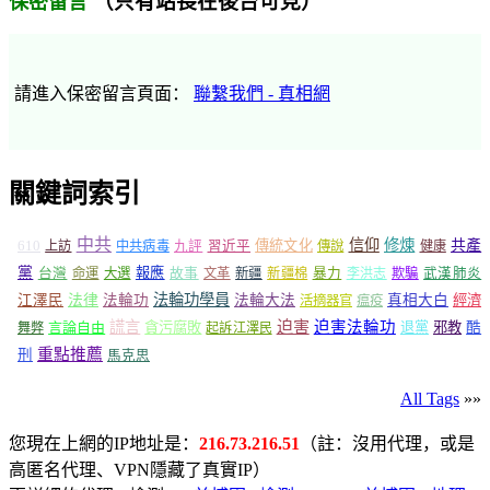
（只有站長在後台可見）
保密留言
請進入保密留言頁面：
聯繫我們 - 真相網
關鍵詞索引
中共
信仰
修煉
610
傳統文化
共產
上訪
中共病毒
九評
習近平
傳說
健康
黨
報應
台灣
命運
大選
故事
文革
新疆
新疆棉
暴力
李洪志
欺騙
武漢肺炎
法輪功學員
江澤民
法律
法輪功
法輪大法
真相大白
經濟
活摘器官
瘟疫
謊言
迫害
迫害法輪功
言論自由
貪污腐敗
退黨
邪教
酷
舞弊
起訴江澤民
重點推薦
刑
馬克思
All Tags
»»
您現在上網的IP地址是：
216.73.216.51
（註：沒用代理，或是
高匿名代理、VPN隱藏了真實IP）