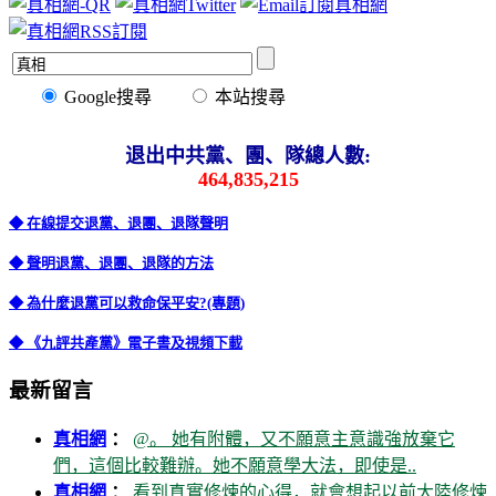
Google搜尋
本站搜尋
退出中共黨、團、隊總人數:
464,835,215
◆ 在線提交退黨、退團、退隊聲明
◆ 聲明退黨、退團、退隊的方法
◆ 為什麼退黨可以救命保平安?(專題)
◆ 《九評共產黨》電子書及視頻下載
最新留言
真相網
：
@。 她有附體，又不願意主意識強放棄它
們，這個比較難辦。她不願意學大法，即使是..
真相網
：
看到真實修煉的心得，就會想起以前大陸修煉