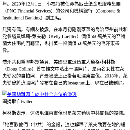
年。2020年12月1日，小福特被任命為匹茲堡金融服務集團
（PNC Financial Services）的公司和機構銀行（Corporate &
Institutional Banking）副主席。
無獨有偶。有網友披露，在本月初剛剛落選的喬治亞州前共和
党參議員凱莉•萊夫勒（Kelly Loeffler）價值560萬美元的亞特
蘭大住宅的門廳里，也掛著一幅價值5.6萬美元的毛澤東畫
像。
喬州共和黨聯邦眾議員、美國空軍退伍軍人道格•柯林斯
（Doug Collins）曾在推文中貼出一張照片，是兩名女性在萊
夫勒家的自拍照，背景牆壁上正掛著毛澤東畫像。2018年，萊
夫勒曾將這張照片發布在自己的Instagram上，現在已被刪除。
圖摘取自twitter
柯林斯表示，這張毛澤東畫像也是萊夫勒與中共關係的證據。
｢她喜歡他們（中共）的金錢，這也解釋了萊夫勒要在她的紐