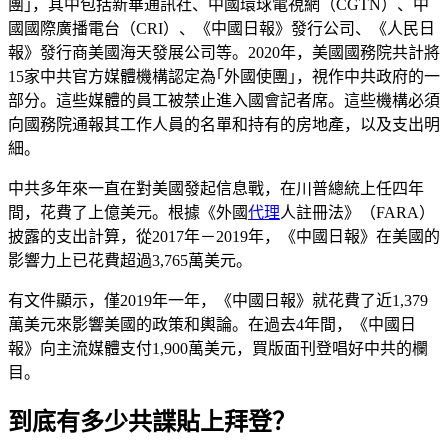
團｣，其中包括新華通訊社、中國環球電視網（CGTN）、中
國國際廣播電台（CRI）、《中國日報》發行公司、《人民日
報》發行商美國海天發展公司等。2020年，美國國務院共計將
15家中共官方媒體機構認定為｢外國使團｣，視作中共政府的一
部分。這些媒體的員工被禁止進入國會記者席。這些機構必須
向國務院通報其工作人員的名單和持有的房地產，以及支出明
細。
中共多年來一直在對美國發起信息戰，在川普總統上任四年
間，花費了上億美元。根據《外國
代理
人註冊法》（FARA）
披露的支出計算，從2017年－2019年，《中國日報》在美國的
影響力上已花費超過3,765萬美元。
有文件顯示，僅2019年一年，《中國日報》就花費了近1,379
萬美元來影響美國的政策和輿論。在過去4年間，《中國日
報》向主流媒體支付1,900萬美元，買版面刊登唱好中共的欄
目。
到底有多少共諜貼上拜登？