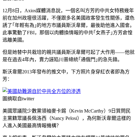
12月8日，Axios媒體消息說，一個名叫方芳的中共女特務幾年
前在加州政壇很活躍，不僅跟多名美國政客發生性關係，還色
誘了｢年輕有為｣的地方市議員斯沃韋爾，最後助他進入國會。
此事驚動了FBI，那個以肉體換情報的中共｢女燕子｣方芳倉惶
逃離美國。
但是她替中共栽培的親共議員斯沃韋爾可起了大作用——他就
是在過去4年內，賣力誣陷川普總統｢通俄門｣的急先鋒。
斯沃韋爾2013年發布的推文中，下方照片身穿紅衣者即為方
芳：
圖摘取自twitter
美國眾議院少數黨領袖麥卡錫（Kevin McCarthy）9日質問民
主黨籍眾議長佩洛西（Nancy Pelosi），為何斯沃韋爾這樣的
人進入美國最高情報機構？