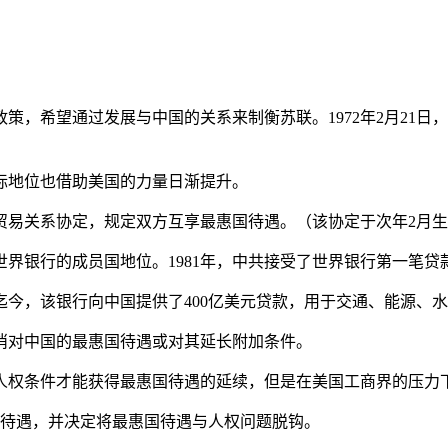
政策，希望通过发展与中国的关系来制衡苏联。1972年2月21
国际地位也借助美国的力量日渐提升。
美贸易关系协定，规定双方互享最惠国待遇。（该协定于次年2月
世界银行的成员国地位。1981年，中共接受了世界银行第一笔贷
。迄今，该银行向中国提供了400亿美元贷款，用于交通、能源、
取消对中国的最惠国待遇或对其延长附加条件。
键人权条件才能获得最惠国待遇的延续，但是在美国工商界的压力
华最惠国待遇，并决定将最惠国待遇与人权问题脱钩。