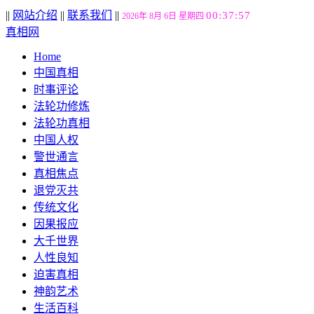
||
网站介绍
||
联系我们
||
00:37:58
2026年 8月 6日 星期四
真相网
Home
中国真相
时事评论
法轮功修炼
法轮功真相
中国人权
警世通言
真相焦点
退党灭共
传统文化
因果报应
大千世界
人性良知
迫害真相
神韵艺术
生活百科