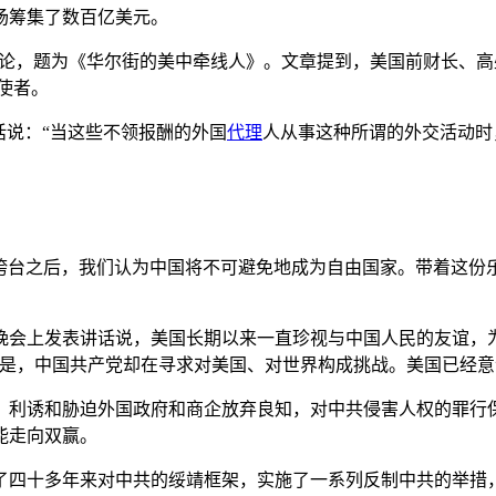
场筹集了数百亿美元。
评论，题为《华尔街的美中牵线人》。文章提到，美国前财长、高盛前首
新使者。
1月的话说：“当这些不领报酬的外国
代理
人从事这种所谓的外交活动时
苏联垮台之后，我们认为中国将不可避免地成为自由国家。带着这
颁奖晚会上发表讲话说，美国长期以来一直珍视与中国人民的友谊
是，中国共产党却在寻求对美国、对世界构成挑战。美国已经意
，利诱和胁迫外国政府和商企放弃良知，对中共侵害人权的罪行
能走向双赢。
了四十多年来对中共的绥靖框架，实施了一系列反制中共的举措