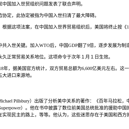
总统就中国加入世贸组织问题发表了联合声明。
的双边协定，此协定被指为中国入世扫清了最大障碍。
案，根据这项法案，在中国加入世界贸易组织后，美国将终止按《1
肯是中共入世关键。加入WTO后，中国GDP翻了9倍，逐步发展为
中国永久正常贸易关系地位。这项命令于次年１月１日生效。
018年，据美国官方统计，双方贸易总额为6,600亿美元左右。这一
五大进口来源地。
el Pillsbury）出版了分析美中关系的著作：《百年马拉松，中国
ce America as the Global Superpower）。他在书中披露
在实现民主的路上，等等。他认为，这些迷思存在于美国和西方