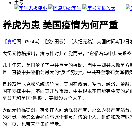
字号
养虎为患 美国疫情为何严重
【
真相
网2020.4.4】【文: 田云】（大纪元稿）美国时间4月2
大纪元特稿指出，病毒针对共产党而来，“它循着与中共关系
几十年来，美国给予了中共巨大的援助，而中共却并未像美方
且一直被中共诬指为最大的“反华势力”。中共甚至散布美军把
自1972年尼克松总统访华后，美国在政治、军事、经济、金
国不支撑中共，不向其开放市场，中共根本不可能有今天的局面
至公开和美国“叫板”，妄图领导全人类。
大纪元特稿提到，神要在人间清除共产党，那么为共产党站台
的邪灵。神怎么会护佑与这个邪灵为伍的个人、组织和政府呢？
的一页，也带来严肃的警示。