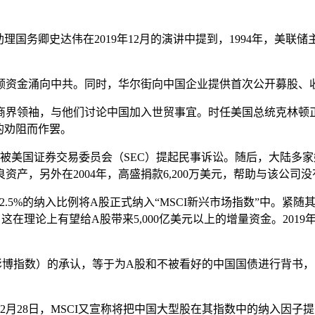
卿史达伟在2019年12月的演讲中提到，1994年，美联储主席格
额资金涌向中共。同时，华尔街向中国企业提供首次公开募股、
和商界领袖，与他们讨论中国加入世贸事宜。时任美国总统克林
的劝阻而作罢。
者，被美国证券交易委员会（SEC）提起民事诉讼。随后，大陆
产，另外在2004年，高盛捐款6,200万美元，帮助与该公司
2.5%的纳入比例将A股正式纳入“MSCI新兴市场指数”中。紧随其
计，这在理论上有望给A股带来5,000亿美元以上的增量资金。20
S、彭博指数）的承认，等于为A股和不被看好的中国国债进行背
019年2月28日，MSCI又宣称将把中国大型股在其指数中的纳入因