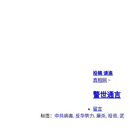
投稿 请進
真相网
>
警世通言
留言
标签：
中共病毒
,
反华势力
,
屠杀
,
投资
,
武
汉肺炎
,
留学
,
瘟疫
,
股票
,
谎言
,
迫害