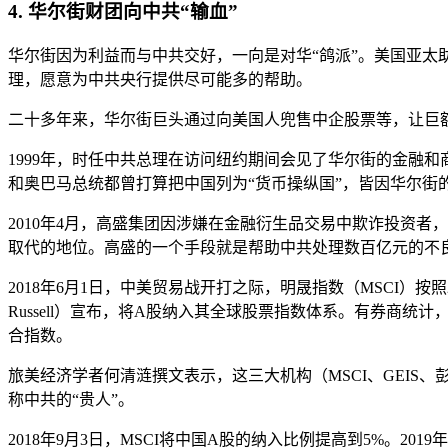
4. 华尔街财团向中共“输血”
华尔街因为利益而与中共交好，一向是对华“鸽派”。美国亚太助理国务
理，愿意为中共央行提供尽可能多的帮助。
二十多年来，华尔街巨头通过向美国人兜售中企股票等，让巨
1999年，时任中共总理在访问纽约期间会见了华尔街的金融
和奥巴马总统都曾打算把中国列为“货币操纵国”，皆因华尔街
2010年4月，高盛集团因涉嫌在金融衍生品交易中欺诈投资
取代的地位。高盛的一个手段就是帮助中共处理数百亿元的不良资
2018年6月1日，中美贸易战开打之际，明晟指数（MSCI）按照
Russell）宣布，将A股纳入其全球股票指数体系。有券商统
合指数。
旅美经济学者何清涟撰文表示，这三大机构（MSCI、GEI
称中共的“贵人”。
2018年9月3日，MSCI将中国A股的纳入比例提高到5%。2