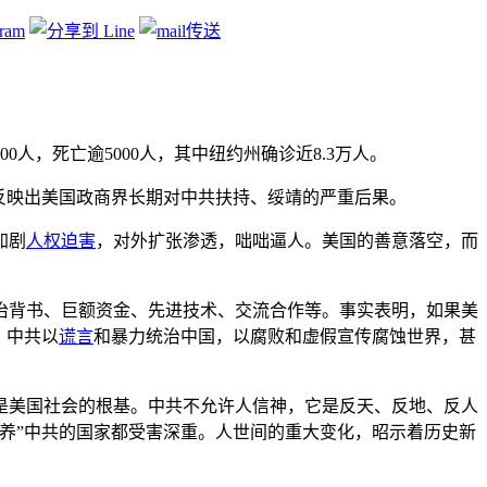
0人，死亡逾5000人，其中纽约州确诊近8.3万人。
反映出美国政商界长期对中共扶持、绥靖的严重后果。
加剧
人权
迫害
，对外扩张渗透，咄咄逼人。美国的善意落空，而
政治背书、巨额资金、先进技术、交流合作等。事实表明，如果美
。中共以
谎言
和暴力统治中国，以腐败和虚假宣传腐蚀世界，甚
是美国社会的根基。中共不允许人信神，它是反天、反地、反人
喂养”中共的国家都受害深重。人世间的重大变化，昭示着历史新