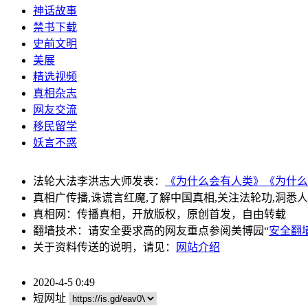
神话故事
禁书下载
史前文明
美展
精选视频
真相杂志
网友交流
移民留学
妖言不惑
法轮大法李洪志大师发表：
《为什么会有人类》
《为什么
真相广传播,诛谎言红魔,了解中国真相,关注法轮功,洞悉
真相网：传播真相，开放版权，原创首发，自由转载
翻墙技术：请安全要求高的网友重点参阅美博园“
安全翻
关于资料传送的说明，请见：
网站介绍
2020-4-5 0:49
短网址