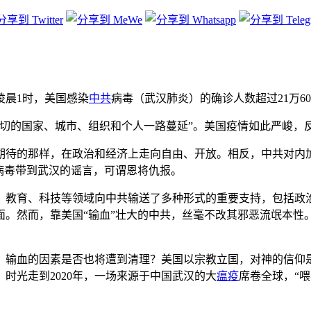
日凌晨1时，美国感染
中共
病毒（武汉肺炎）的确诊人数超过21万600
密切的国家、城市、组织和个人一路蔓延”。美国疫情如此严峻，
期待的那样，在政治和经济上走向自由、开放。相反，中共对内
病毒带到武汉的谣言，可谓恩将仇报。
融、教育、科技等领域向中共输送了多种形式的重要支持，包括
。然而，靠美国“输血”壮大的中共，丝毫不改其邪恶流氓本性
、输血的因素是否也将遭到清理？美国以宗教立国，对神的信仰
时光走到2020年，一场来源于中国武汉的大
瘟疫
席卷全球，“