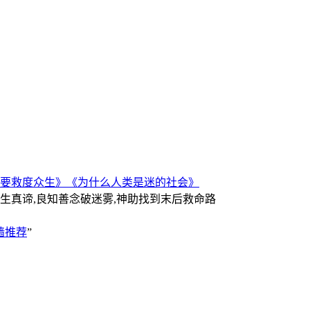
要救度众生》
《为什么人类是迷的社会》
人生真谛,良知善念破迷雾,神助找到末后救命路
墙推荐
”