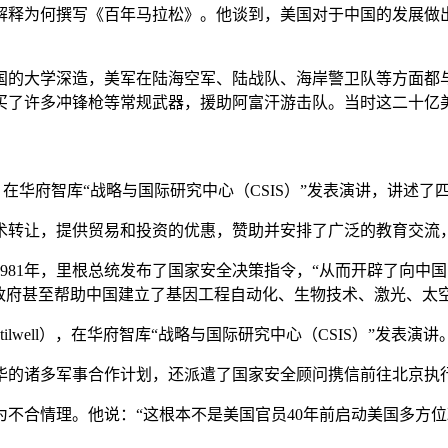
文中解释为何撰写《百年马拉松》。他谈到，美国对于中国的发展
的大学深造，美军在陆海空军、陆战队、海岸警卫队等方面都与
买了许多冲锋枪等常规武器，援助阿富汗游击队。当时这二十亿
ilwell）在华府智库“战略与国际研究中心（CSIS）”发表演讲，
术转让，提供贸易和投资的优惠，赞助并安排了广泛的教育交流
81年，里根总统发布了国家安全决策指令，“从而开辟了向中国出
里根政府甚至帮助中国建立了基因工程自动化、生物技术、激光、
Stilwell），在华府智库“战略与国际研究中心（CSIS）”发表演讲
华的诸多军事合作计划，还派遣了国家安全顾问携信前往北京执
不合情理。他说：“这根本不是美国官员40年前启动美国多方