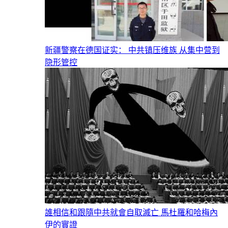
新疆警察在德国证实： 中共镇压维族 从集中营到
隐形管控
誰相信和跟隨中共就會自取滅亡 馬杜羅和哈梅內
伊的實證