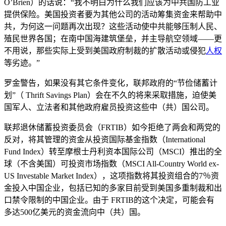
O’Brien）的话说：“我不明白为什么我们应该为中共国防工业
提供保险。美国投资者要为其他公司的活动筹集资金来帮助中
共，为何这一问题再次出现？这些活动使中共能够压制人民、
殖民世界各国；在南中国海建筑堡垒，并主导航空领域——更
不用说，那些实际上受到美国政府制裁的扩散活动或侵犯
人权
等劣迹。”
罗金警告，如果没有其它条件变化，联邦政府的“节俭储蓄计
划”（ Thrift Savings Plan）会在不久的将来采取措施，迫使美
国军人、立法者和其他政府雇员投资这些中（共）国公司。
联邦退休储蓄投资委员会（FRTIB）如今拒绝了两会和两党的
反对，将其管理的资金从投资国际基金指数（International
Fund Index）转至摩根士丹利资本国际公司（MSCI）推出的全
球（不含美国）可投资市场指数（MSCI All-Country World ex-
US Investable Market Index），这项指数将其投资组合的7％资
金投入中国企业，包括已知的多家目前受到美国多重制裁和出
口禁令限制的中国企业。由于 FRTIB的这个决定，可能会有
多达500亿美元的资金流向中（共）国。