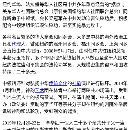
纽约华埠、法拉盛等华人社区是中共多年重点经营的“据点”。
美东华人社团联合总会（原名美国纽约华人社团联合总会）同
样听命于中领馆，会长梁冠军在中共发动迫害法轮功后，积极
配合中领馆组织诋毁法轮功，甚至实施暴力攻击。
各种名目繁多的华人商会和同乡会，大多是中共的海外政治工
具和
代理
人，譬如纽约的温州同乡会、福州同乡会、上海同乡
会直接由中共把持。2008年5月17日，由时任中共驻纽约总领
事彭克玉指挥，多个“同乡会”花钱招募人马数百至逾千人围攻
纽约法拉盛和平集会的法轮功学员，大规模密集的谩骂和围攻
持续了二十多天。
中领馆还针对弘扬中华
传统文化
的
神韵
演出进行破坏。2019年
1月和3月，神韵
艺术
团在林肯中心举行两轮共29场演出，受到
当地主流人士的极高赞誉。可是，在演出期间，中共天津610
办（政法委）资助的李华红等亲共分子却在纽约的剧院外举牌
诋毁神韵和法轮功，受到观众的谴责。
2019年12月20-22日，李华红一伙人二十多个亲共分子又一连
三天到纽约州帕切斯市的帕切斯学院表演艺术中心前举牌诬蔑