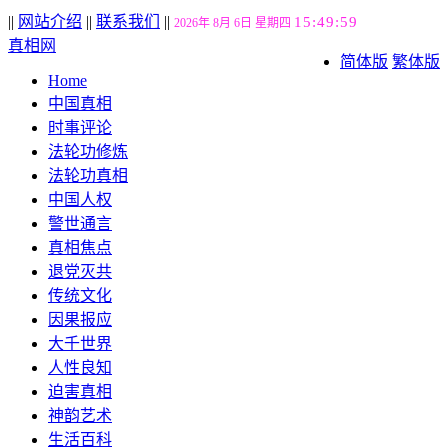
||
网站介绍
||
联系我们
||
15:50:00
2026年 8月 6日 星期四
真相网
简体版
繁体版
Home
中国真相
时事评论
法轮功修炼
法轮功真相
中国人权
警世通言
真相焦点
退党灭共
传统文化
因果报应
大千世界
人性良知
迫害真相
神韵艺术
生活百科