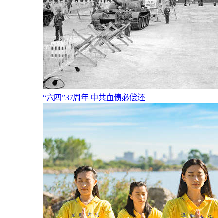
“六四”37周年 中共血债必偿还