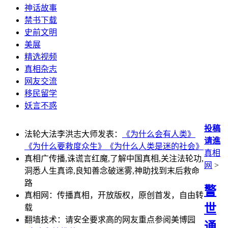
神话故事
禁书下载
史前文明
美展
精选视频
真相杂志
网友交流
移民留学
妖言不惑
投稿
法轮大法李洪志大师发表：
《为什么会有人类》
请進
《为什么要救度众生》
《为什么人类是迷的社会》
真相
真相广传播,诛谎言红魔,了解中国真相,关注法轮功,
网
>
洞悉人生真谛,良知善念破迷雾,神助找到末后救命
路
警
真相网：传播真相，开放版权，原创首发，自由转
世
载
翻墙技术：请安全要求高的网友重点参阅美博园
通