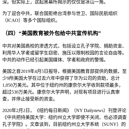
深。但实际上，这起黑幕所揭示的仅仅是冰山一角。
为了迎合中共，联合国拒绝台湾参与世卫、国际民航组织
（ICAO）等多个国际组织。
（四）“美国教育被外包给中共宣传机构”
中共对美国高校的渗透方式，包括设立孔子学院、捐助资金、
利用华人学者或留学生窃密、施压以限制校园的言论自由等。
中共的动作已经引起美国媒体、学者和政府的警惕。
美国之音2019年4月5日报导，根据美国教育部提供的数据，至
少9所美国大学在过去六年中获得了华为公司的资助，总计
1,050万美元。其中位于纽约州的康奈尔大学收到款项最多，
超过530万美元。康奈尔大学声明，对现有项目进行认真审
查，并停止接受新的资金。
2020年2月2日，《纽约每日新闻》（NY Dailynews）刊登评论
《中共把持美国大学：纽约州立大学即使不关闭、也必须调查
孔子学院》。文章谈到，目前纽约州立大学系统（SUNY）的