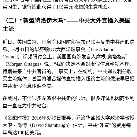
实习生，银行因此获得了1亿美元收益的生意机会。
（二）“新型特洛伊木马”——中共大外宣插入美国
主流
近日，美国白宫、国务院和国防部宣布已联手反击中共虚假信
息。3月31日的华盛顿DC大西洋理事会（The Atlantic
Council）视频研讨会上，美国国务院发言人摩根·奥塔格斯
（Morgan Ortagus）说：“我们决定不会对虚假信息坐视不理，
特别是来自中共官员的。”事实上，在纽约，中共通过利益收
买主流媒体，甚至将喉舌媒体直接插入纽约主流的做法早已把
中共虚假消息传遍全美。
在美国，不但很多左派跟中共走的很近，很多媒体也因商业利
益一直在为中共站台。
《金融时报》2016年6月9日报导，乔治华盛顿大学政治学教授
大卫‧尚博（David Shambaugh）估计，中共“外宣”的费用每
年高达100亿美元。