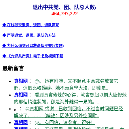
退出中共党、团、队总人数:
464,797,222
◆ 在线提交退党、退团、退队声明
◆ 声明退党、退团、退队的方法
◆ 为什么退党可以救命保平安?(专题)
◆ 《九评共产党》电子书及视频下载
最新留言
真相网
：
@。 她有附體，又不願意主意識強放棄它
們，這個比較難辦。她不願意學大法，即使是..
真相网
：
看到真實修煉的心得，就會想起以前大陸修煉
的那個精進狀態，卻是海外難得一見的。..
。 ：
@真相网 感谢！已收到回信，不过当时问题已经
解决了。……（編註：因涉及另外空間附..
真相网
：
@。 有回信，请参考，祝好！