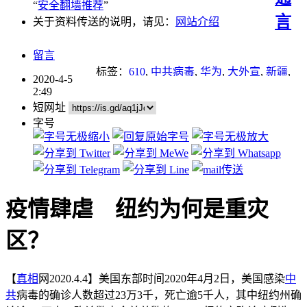
“
安全翻墙推荐
”
言
关于资料传送的说明，请见：
网站介绍
留言
标签：
610
,
中共病毒
,
华为
,
大外宣
,
新疆
,
2020-4-5
新疆棉
,
武汉肺炎
,
留学
,
瘟疫
,
谎言
,
迫害
,
2:49
迫害法轮功
,
道德
,
重点推荐
短网址
字号
疫情肆虐 纽约为何是重灾
区？
【
真相
网2020.4.4】美国东部时间2020年4月2日，美国感染
中
共
病毒的确诊人数超过23万3千，死亡逾5千人，其中纽约州确