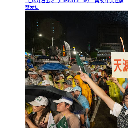
“让蒋介石出场（unleash Chiang）” 典故 中共在瑟
瑟发抖