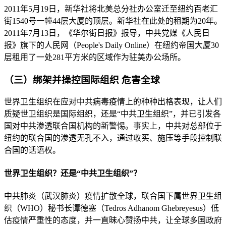
2011年5月19日，新华社将北美总分社办公室迁至纽约百老汇
街1540号一幢44层大厦的顶层。新华社在此处的租期为20年。
2011年7月13日，《华尔街日报》报导，中共党媒《人民日
报》旗下的人民网（People's Daily Online）在纽约帝国大厦30
层租用了一处281平方米的区域作为驻美办公场所。
（三）绑架并操控国际组织 危害全球
世界卫生组织在应对中共病毒疫情上的种种出格表现，让人们
质疑世卫组织是国际组织，还是“中共卫生组织”，并已引发各
国对中共渗透联合国机构的新警惕。事实上，中共对总部位于
纽约的联合国的渗透无孔不入，通过收买、施压等手段控制联
合国的话语权。
世界卫生组织？还是“中共卫生组织”？
中共肺炎（武汉肺炎）疫情扩散全球，联合国下属世界卫生组
织（WHO）秘书长谭德塞（Tedros Adhanom Ghebreyesus）低
估疫情严重性的态度，并一直昧心赞扬中共，让全球多国政府