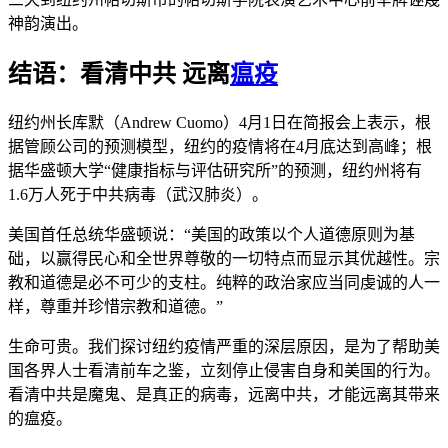
神韵演出。
结语：看清中共 远离
瘟疫
纽约州长库默（Andrew Cuomo）4月1日在简报会上表示，根
据管顾公司的预测模型，纽约的疫情将在4月底达到高峰；根
据华盛顿大学“健康指标与评估研究所”的预测，纽约州将有
1.6万人死于中共病毒（武汉肺炎）。
美国首任总统华盛顿说：“美国的政策以个人道德原则为基
础，以赢得民心和全世界尊敬的一切特点而显示其优越性。宗
教和道德是必不可少的支柱。纯粹的政治家应当同虔诚的人一
样，尊重并珍惜宗教和道德。”
生命可贵。我们探讨纽约疫情严重的深层原因，是为了帮助美
国各界人士看清前车之鉴，立刻停止侵害自身和美国的行为。
看清中共是魔鬼、是真正的病毒，远离中共，才能远离其带来
的瘟疫。