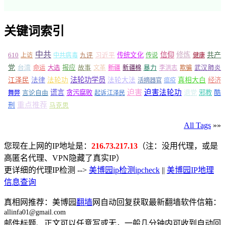
关键词索引
中共
信仰
修炼
610
传统文化
共产
上访
中共病毒
九评
习近平
传说
健康
党
报应
台湾
命运
大选
故事
文革
新疆
新疆棉
暴力
李洪志
欺骗
武汉肺炎
法轮功学员
江泽民
法律
法轮功
法轮大法
真相大白
经济
活摘器官
瘟疫
谎言
迫害
迫害法轮功
言论自由
贪污腐败
退党
邪教
酷
舞弊
起诉江泽民
重点推荐
刑
马克思
All Tags
»»
您现在上网的IP地址是：
216.73.217.13
（注：没用代理，或是
高匿名代理、VPN隐藏了真实IP）
更详细的代理IP检测 -->
美博园ip检测ipcheck
||
美博园IP地理
信息查询
真相网推荐：美博园
翻墙
网自动回复获取最新翻墙软件信箱：
allinfa01@gmail.com
邮件标题、正文可以任意写或无，一般几分钟内可收到自动回