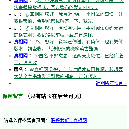
真相网
：
@。 不好意思，最近比較忙，遲復見諒。 大
法書籍原版格式，官方發布的就是PDF，..
。 ：
@真相网 您好！我最近遇到一个附体的事情，让
我很苦恼，希望能帮我解答一下，我先..
。 ：
@真相网 您好！有没有适用于手机阅读页码无错
的格式啊？我记得以前就下载过有这样..
真相网
：
@。 您好，資料已傳送，有简体，也有繁体
版本，請查收。 大法修煉的機緣萬古難遇..
真相网
：
@匿名 不好意思，这两天比较忙，已经传送
了，请查收
匿名 ：
@真相网 您好，什么时候才有回复啊，我想要
大法全套书籍发送到我的邮箱，万分感谢！
近期所有留言 »
（只有站长在后台可见）
保密留言
请進入保密留言页面：
联系我们 - 真相网