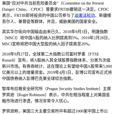
美国“应对中共当前危险委员会”（Committee on the Present
Danger: China， CPDC）曾要求FRTIB撤销这一决定。CPDC
表示，FRTIB即将投资的中国公司参与了
迫害
法轮功
、新疆维
吾尔人、基督徒等群体，并且，威胁美国的国家安全。
其实华尔街向中国输血由来已久，2018年9月3日，明晟指数
（MSCI）将中国A股的纳入比例提高到5%。2019年2月28日，
MSCI宣称将把中国大型股的纳入因子提高至20%。
2018年9月27日，全球第二大指数公司富时罗素（FTSE
Russell）宣布，将A股纳入其全球股票指数体系，分类为次级
新兴市场。有券商统计，这在理论上有望给中国A股带来5,000
亿美元以上的增量资金。2019年4月1日，彭博公司宣布正式将
中国债券纳入彭博巴克莱全球综合指数。
智库布拉格安全研究所（Prague Security Studies Institute）主席
罗宾逊（Roger Robinson）表示，中共在相当程度上对美国金
融市场进行渗透，情况非常令人忧心。
罗宾逊称，美国三大主要交易所中有超过1000家中国上市公