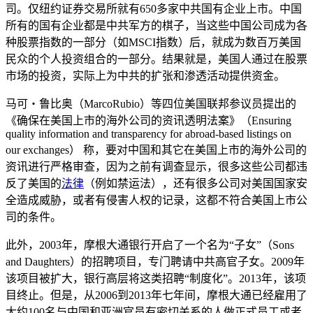
司。仅纽约证券交易所就有650多家中共国有企业上市。中国
所有的国有企业都是中共军方的棋子，当这些中国公司成为各
种股票指数的一部分（如MSCI指数）后，就成为数百万美国
民众的个人投资组合的一部分。结果就是，美国人通过在股票
市场的投资，实际上为中共的扩张和渗透活动提供资金。
马可‧鲁比奥（MarcoRubio）等四位美国联邦参议员提出的
《确保在美国上市的海外公司的资讯透明法案》（Ensuring
quality information and transparency for abroad-based listings on
our exchanges） 称，要对中国和其它在美国上市的海外公司的
资讯进行严格审查，因为之前有调查显示，很多这些公司都违
反了美国的
法律
（例如禁运法），还有很多公司对美国国家安
全造成威胁，或者有侵害人权的记录，这都不符合美国上市公
司的条件。
此外，2003年，摩根大通银行开启了一个名为“子女”（Sons
and Daughters）的招聘项目，专门聘请中共高官子女。2009年
该项目被扩大，银行高层将这类招聘“制度化”。2013年，该项
目终止。但是，从2006到2013年七年间，摩根大通已经雇用了
大约100名与中国和亚洲官员有密切关系的人做正式员工或者