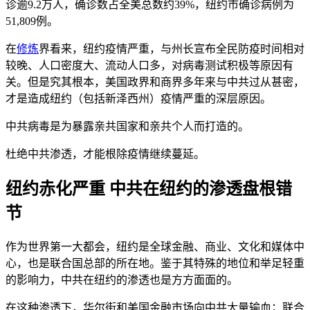
诊逾9.2万人，确诊数占全美总数约39%，纽约市确诊病例为
51,809例。
在
修炼
界看来，纽约疫情严重，与州长宣布全民防疫时间相对
较晚、人口密度大、流动人口多，对病毒测试积极等原因有
关。但是究其根本，美国政界和商界多年来与中共过从甚密，
才是造成纽约（包括新泽西州）疫情严重的深层原因。
中共病毒是为暴露亲共国家和亲共个人而打造的。
杜绝中共渗透，才能根除疫情继续蔓延。
纽约赤化严重 中共在纽约的渗透盘根错
节
作为世界第一大都会，纽约是全球金融、商业、文化和媒体中
心，也是联合国总部的所在地。鉴于其特殊的地位和举足轻重
的影响力，中共在纽约的渗透也是方方面面的。
在这种渗透下，华尔街和美国金融市场向中共大量输血；联合