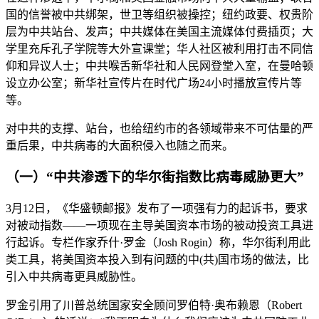
国的信誉被中共绑架，世卫等组织被操控；纽约政要、权贵阶
层为中共站台、发声；中共媒体在美国主流媒体付费插页；大
学里充斥孔子学院等大外宣课堂；华人社区被利用打击不同信
仰和异议人士；中共喉舌新华社和人民网登堂入室，在曼哈顿
设立办公室；新华社宣传片在时代广场24小时播放宣传片等
等。
对中共的支撑、站台，也给纽约市的各领域带来不可估量的严
重后果，中共病毒的大面积侵入也随之而来。
（一）“中共渗透下的华尔街指数比病毒威胁更大”
3月12日，《华盛顿邮报》发布了一项强有力的起诉书，要求
对被动指数——一项现在主导美国资本市场的被动投资工具进
行起诉。专栏作家乔什·罗金（Josh Rogin）称，华尔街利用此
类工具，将美国资本投入到有问题的中(共)国市场的做法，比
引入中共病毒更具威胁性。
罗金引用了川普总统国家安全顾问罗伯特·奥布赖恩（Robert