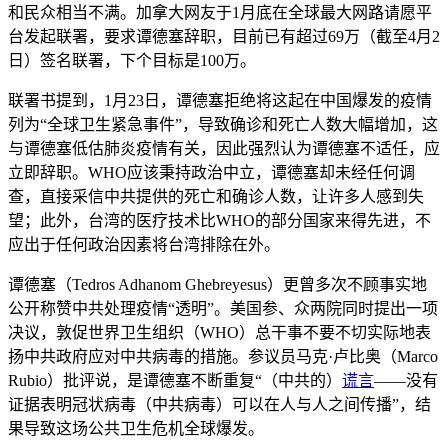
和民众相当不满。加拿大网友于1月底在全球最大网路请愿平
台发起联署，要求谭德塞辞职，目前已有超过69万（截至4月2
日）签名联署，下个目标是100万。
联署书提到，1月23日，谭德塞拒绝将这起在中国爆发的疫情
列为“全球卫生紧急事件”，导致确诊和死亡人数大幅增加，这
与谭德塞低估肺炎疫情有关，因此强烈认为谭德塞不适任，应
立即辞职。WHO应该秉持政治中立，谭德塞却未经任何调
查，直接采信中共提供的死亡和确诊人数，让许多人感到失
望；此外，台湾的医疗技术比WHO的部分国家来得先进，不
应出于任何政治因素将台湾排除在外。
谭德塞（Tedros Adhanom Ghebreyesus）更曾多次不顾事实地
公开称赞中共处理疫情“透明”。美国参、众两院同时提出一项
决议，敦促世界卫生组织（WHO）总干事不要不切实际地表
扬中共政府应对中共病毒的措施。参议员马克·卢比奥（Marco
Rubio）批评说，是谭德塞不断重复“（中共的）
谎言
——没有
证据表明冠状病毒（中共病毒）可以在人与人之间传播”，结
果导致这场公共卫生危机全球爆发。