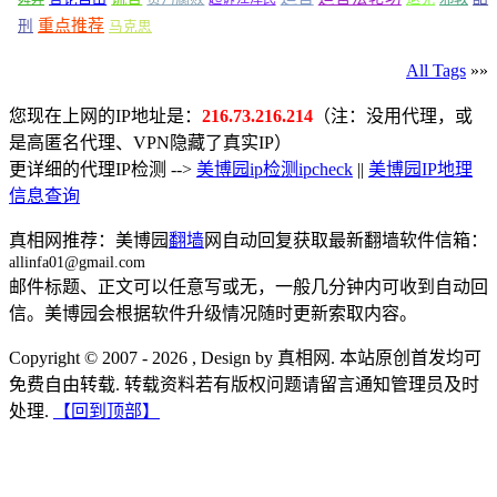
重点推荐
刑
马克思
All Tags
»»
您现在上网的IP地址是：
216.73.216.214
（注：没用代理，或
是高匿名代理、VPN隐藏了真实IP）
更详细的代理IP检测 -->
美博园ip检测ipcheck
||
美博园IP地理
信息查询
真相网推荐：美博园
翻墙
网自动回复获取最新翻墙软件信箱：
allinfa01@gmail.com
邮件标题、正文可以任意写或无，一般几分钟内可收到自动回
信。美博园会根据软件升级情况随时更新索取内容。
Copyright © 2007 - 2026 , Design by 真相网. 本站原创首发均可
免费自由转载. 转载资料若有版权问题请留言通知管理员及时
处理.
【回到顶部】