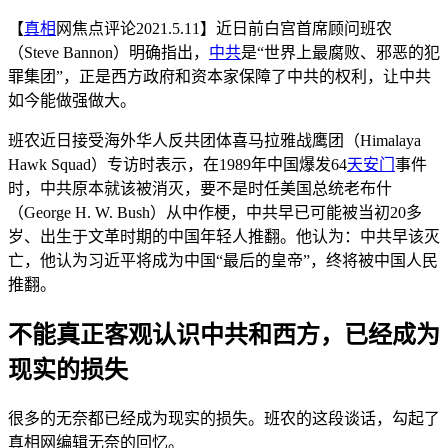
【
真相
网焦点评论2021.5.11】近日前白宫首席顾问班农
（Steve Bannon）明确指出，
中共
是“世界上最腐败、邪恶的犯
罪集团”，正是西方政府和资本家保障了中共的权利，让中共
如今能做强做大。
班农近日接受海外华人反共团体喜马拉雅战鹰团（Himalaya
Hawk Squad）专访时表示，在1989年中国爆发64
天安门
事件
时，中共原本就该被消灭，要不是时任美国总统老布什
（George H. W. Bush）从中作梗，中共早已可能被当初20多
岁、出生于文革时期的中国年轻人推翻。他认为：中共早该灭
亡，他认为习近平将成为中国“最后的皇帝”，终将被中国人民
推翻。
不能真正客观认识中共和西方，已经成为
现实的损失
很多的无奈都已经成为现实的损失。班农的这段谈话，勾起了
真相网编辑无奈的回忆。