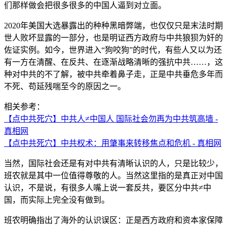
们那样做会把很多很多的中国人逼到对立面。
2020年美国大选暴露出的种种黑暗弊端，也仅仅只是末法时期
世人败坏显露的一部分，也是明证西方政府与中共狼狈为奸的
佐证实例。如今，世界进入“狗咬狗”的时代，有些人又以为还
有一方在清醒、在反共、在逐渐战略清晰的强抗中共……，这
种对中共的不了解，被中共牵着鼻子走，正是中共垂危多年而
不死、苟延残喘至今的原因之一。
相关参考：
【点中共死穴】中共人≠中国人 国际社会勿再为中共筑高墙 -
真相网
【点中共死穴】中共权术：用肇事来转移焦点和危机 - 真相网
当然，国际社会还是有对中共有清晰认识的人，只是比较少，
班农就是其中一位值得尊敬的人。当然这里指的是真正对中国
认识，不是说，有很多人嘴上说一套反共，要区分中共≠中
国，而实际上完全没有做到。
班农明确指出了海外的认识误区：正是西方政府和资本家保障