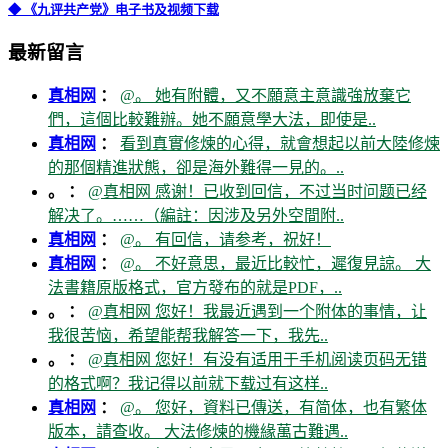
◆ 《九评共产党》电子书及视频下载
最新留言
真相网
：
@。 她有附體，又不願意主意識強放棄它
們，這個比較難辦。她不願意學大法，即使是..
真相网
：
看到真實修煉的心得，就會想起以前大陸修煉
的那個精進狀態，卻是海外難得一見的。..
。 ：
@真相网 感谢！已收到回信，不过当时问题已经
解决了。……（編註：因涉及另外空間附..
真相网
：
@。 有回信，请参考，祝好！
真相网
：
@。 不好意思，最近比較忙，遲復見諒。 大
法書籍原版格式，官方發布的就是PDF，..
。 ：
@真相网 您好！我最近遇到一个附体的事情，让
我很苦恼，希望能帮我解答一下，我先..
。 ：
@真相网 您好！有没有适用于手机阅读页码无错
的格式啊？我记得以前就下载过有这样..
真相网
：
@。 您好，資料已傳送，有简体，也有繁体
版本，請查收。 大法修煉的機緣萬古難遇..