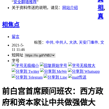
“
安全翻墙推荐
”
相
,
关于资料传送的说明，请见：
网站介绍
真
相焦点
留言
标签：
中共
,
中共人
,
大选
,
天安门事件
,
文
2021-5-
革
11 11:46
短网址
字号
前白宫首席顾问班农：西方政
府和资本家让中共做强做大