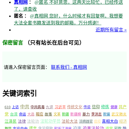
真相网
：
@匿名 不好意思，这两天比较忙，已经传送
了，请查收
匿名 ：
@真相网 您好，什么时候才有回复啊，我想要
大法全套书籍发送到我的邮箱，万分感谢！
近期所有留言 »
（只有站长在后台可见）
保密留言
请進入保密留言页面：
联系我们 - 真相网
关键词索引
中共
信仰
修炼
610
传统文化
共产
上访
中共病毒
九评
习近平
传说
健康
党
报应
台湾
命运
大选
故事
文革
新疆
新疆棉
暴力
李洪志
欺骗
武汉肺炎
法轮功学员
江泽民
法律
法轮功
法轮大法
真相大白
经济
活摘器官
瘟疫
谎言
迫害
迫害法轮功
言论自由
贪污腐败
退党
邪教
酷
舞弊
起诉江泽民