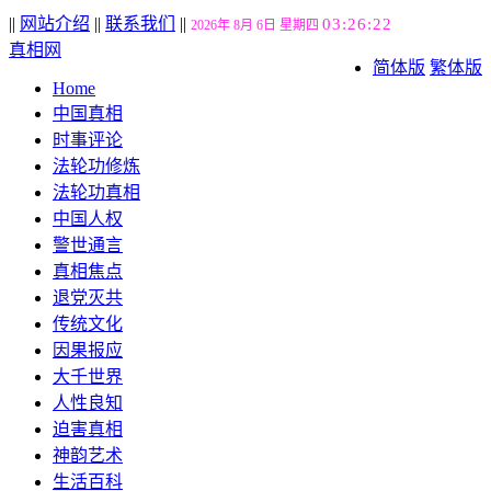
||
网站介绍
||
联系我们
||
03:26:23
2026年 8月 6日 星期四
真相网
简体版
繁体版
Home
中国真相
时事评论
法轮功修炼
法轮功真相
中国人权
警世通言
真相焦点
退党灭共
传统文化
因果报应
大千世界
人性良知
迫害真相
神韵艺术
生活百科