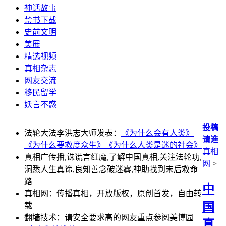
神话故事
禁书下载
史前文明
美展
精选视频
真相杂志
网友交流
移民留学
妖言不惑
投稿
法轮大法李洪志大师发表：
《为什么会有人类》
请進
《为什么要救度众生》
《为什么人类是迷的社会》
真相
真相广传播,诛谎言红魔,了解中国真相,关注法轮功,
网
>
洞悉人生真谛,良知善念破迷雾,神助找到末后救命
路
中
真相网：传播真相，开放版权，原创首发，自由转
国
载
翻墙技术：请安全要求高的网友重点参阅美博园
真