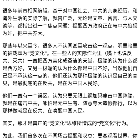
很多年前真相网编辑，基于对中国社会、中共的亲身经历，和
海外生活的实际了解，就曾广泛，无论是文章、留言、与人交
谈等，都指出过一个焦点问题：提醒西方政府正在与中共狼狈
为奸，把中共养大。
那些年以来至今，很多人不认同甚至攻击这一观点，明里暗里
的被戏虐为“党文化”。在一些人的实际作为里（嘴上也说反
共、灭共）一直把西方美化成圣洁的天堂，极端的认为什么都
是西方好，又另一极端的认为什么都是中国不好，当然他们自
己是不承认这一点的，他们还认为那种极端的认识是自己的高
见，是最彻底的在反共，是在为中国人民好。
他们一直有一个误区，认为只要无限上纲加码痛击中国弊端，
就是在痛击中共，哪怕是无中生有、随意夸大造假都行，以为
那样做就是在反共、在唤醒中国人民。
其实，那才是真正的“党文化”思维所造成的“党文化”行为。
为此，我们曾多次在不同场合提醒和叹息：要客观看世界，你