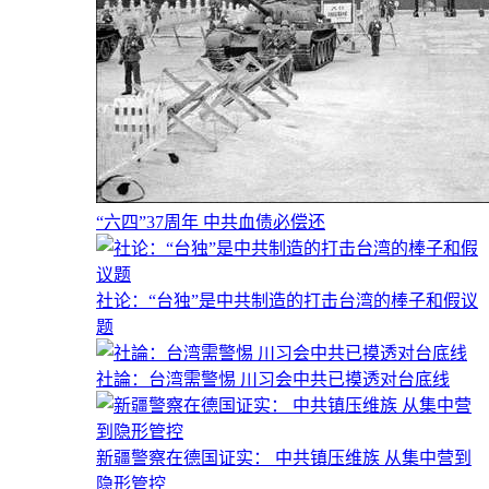
“六四”37周年 中共血债必偿还
社论：“台独”是中共制造的打击台湾的棒子和假议
题
社論：台湾需警惕 川习会中共已摸透对台底线
新疆警察在德国证实： 中共镇压维族 从集中营到
隐形管控