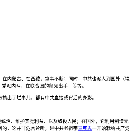
、在内蒙古、在西藏，肇事不断；同时，中共也派人到国外（境
、党派内斗，在联合国的频频出手，等等。
方搞出了烂事儿，都有中共直接或背后的身影。
施统治、维护其党利益、以及奴役人民；在国外，它利用制造无
目的，这并非危言耸听，是中共老祖宗
马克思
一开始就给共产党