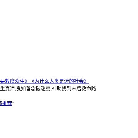
要救度众生》
《为什么人类是迷的社会》
人生真谛,良知善念破迷雾,神助找到末后救命路
墙推荐
”