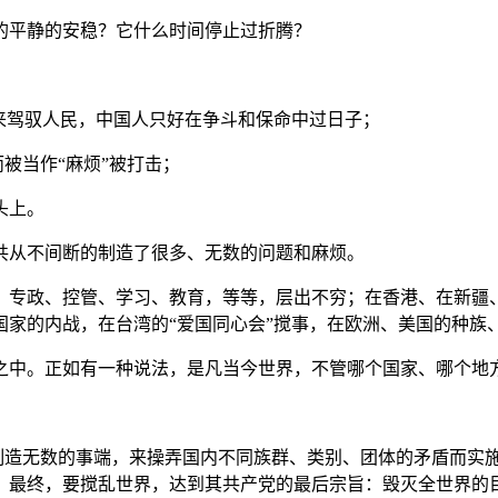
的平静的安稳？它什么时间停止过折腾？
来驾驭人民，中国人只好在争斗和保命中过日子；
而被当作“麻烦”被打击；
头上。
共从不间断的制造了很多、无数的问题和麻烦。
、专政、控管、学习、教育，等等，层出不穷；在香港、在新疆
国家的内战，在台湾的“爱国同心会”搅事，在欧洲、美国的种族
之中。正如有一种说法，是凡当今世界，不管哪个国家、哪个地
用制造无数的事端，来操弄国内不同族群、类别、团体的矛盾而实
；最终，要搅乱世界，达到其共产党的最后宗旨：毁灭全世界的