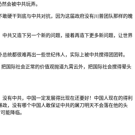
仍然会被中共玩弄。
不敢硬干到底与中共对抗，因为这届政府没有川普团队那样的魄
，中共又造下另一个新的问题，接着再造下更多新问题，让世界
外总统都很难再出一些世纪伟人，实际上被中共搅得团团转。
，把国际社会正常的价值观抛道九霄云外，把国际社会搅得晕头
，没有中共，中国一定发展得比现在还要好！中国人现在的得利
暴政，没有哪个中国人敢保证中共的屠刀明天不会落在他的头
时可能降临。