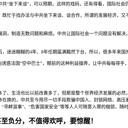
中共“坐下来谈”，可以预期，这样的戏码，还有得看，国际社会
，既忙于找办法与中共坐下来谈、谈合作，所谓的发展经济，又
漏洞，制造无数问题和麻烦。中共让国际社会一个问题没有解决
后，迷迷糊糊的4年、8年任期届满黯然下台，所以，很多年来国
向诱惑法国“空中巴士”，眼前的这种利益操弄，让中共每每得手
多了、生活也比以前改善多了，但那是整个世界经济发展的必然
命在换的，中共至今用尽一切手段欺骗中国人、封锁网络、高压
“寻衅滋事”、“危害国家安全”等等人人可随意入罪的枷锁，随
甚至负分，不值得欢呼，要惊醒！