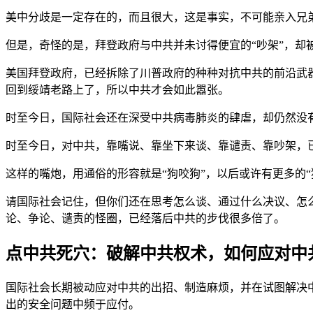
美中分歧是一定存在的，而且很大，这是事实，不可能亲入兄
但是，奇怪的是，拜登政府与中共并未讨得便宜的“吵架”，
美国拜登政府，已经拆除了川普政府的种种对抗中共的前沿武
回到绥靖老路上了，所以中共才会如此嚣张。
时至今日，国际社会还在深受中共病毒肺炎的肆虐，却仍然没
时至今日，对中共，靠嘴说、靠坐下来谈、靠谴责、靠吵架，
这样的嘴炮，用通俗的形容就是“狗咬狗”，以后或许有更多的
请国际社会记住，但你们还在思考怎么谈、通过什么决议、怎
论、争论、谴责的怪圈，已经落后中共的步伐很多倍了。
点中共死穴：破解中共权术，如何应对中
国际社会长期被动应对中共的出招、制造麻烦，并在试图解决
出的安全问题中频于应付。