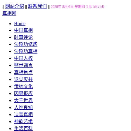
||
网站介绍
||
联系我们
||
14:58:51
2026年 8月 6日 星期四
真相网
Home
中国真相
时事评论
法轮功修炼
法轮功真相
中国人权
警世通言
真相焦点
退党灭共
传统文化
因果报应
大千世界
人性良知
迫害真相
神韵艺术
生活百科