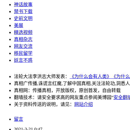
神话故事
禁书下载
史前文明
美展
精选视频
真相杂志
网友交流
移民留学
妖言不惑
法轮大法李洪志大师发表：
《为什么会有人类》
《为什么
真相广传播,诛谎言红魔,了解中国真相,关注法轮功,洞悉
真相网：传播真相，开放版权，原创首发，自由转载
翻墙技术：请安全要求高的网友重点参阅美博园“
安全翻
关于资料传送的说明，请见：
网站介绍
留言
2021-3-21 0:47