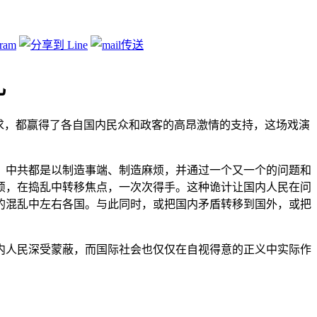
欺骗
,
重点推荐
,
马克思
乱
求，都赢得了各自国内民众和政客的高昂激情的支持，这场戏演
，中共都是以制造事端、制造麻烦，并通过一个又一个的问题和
烦，在捣乱中转移焦点，一次次得手。这种诡计让国内人民在问
的混乱中左右各国。与此同时，或把国内矛盾转移到国外，或把
内人民深受蒙蔽，而国际社会也仅仅在自视得意的正义中实际作