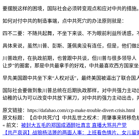
要摆脱这样的困境，国际社会必须转变观点和应对中共的措施
如何对付中共的制造事端，点中共死穴的办法原则就是：
四不二要：不随共起舞，不坐下来谈、不为眼前利益所诱惑，
具体来说，虽然川普、彭斯、蓬佩奥没有连任，但是，他们做
川普政府，在执政前期，也曾跟中共谈，但川普与很多领导人（
让步”的圈套，那是中共最拿手的好戏，中共最喜欢西方国家
早先美国跟中共坐下来“人权对话”，最终美国被逼出了联合国
国际社会要做到象川普总统在后期执政那样，对中共强力主动
幼稚的认为可以改变中共放下屠刀，对中共的强力主动出击，
原文链接：https://dafahao.com/ccp-make-trouble-divert-crisis.html
原文标题：【点中共死穴】中共乱世之权术：用肇事来转移危机和
« 前文：
被封大五毛的郑国成酒醉吐真言 直播大骂共产党
【共产哀讽】战狼杨洁篪的两面人事：上班看色情片、女儿留