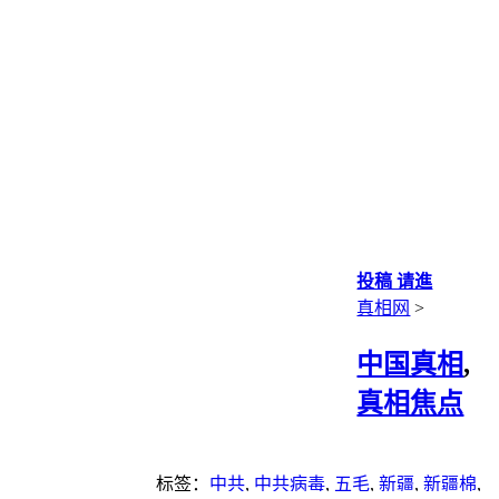
投稿 请進
真相网
>
中国真相
,
真相焦点
标签：
中共
,
中共病毒
,
五毛
,
新疆
,
新疆棉
,