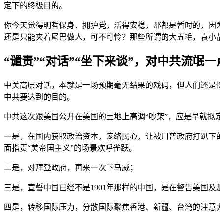
定下的终极目的。
你今天觉得明哲保身、拥护党，活得安稳，那都是暂时的，因
还是只能夹着尾巴做人，可不可怜？那些所谓的大五毛，袁小
“谴责”“对话”“坐下来谈”，对中共流氓
中美高层对话，本就是一场预期毫无结果的戏码，但人们还是惊
中共要达到的目的。
中共这次跟美国公开在美国的土地上高调“吵架”，应是早就拟
一是，在国内获取政治资本，笼络民心，让被川普政府打趴下
面指责“美帝国主义”的场景欢呼雀跃。
二是，对拜登政府，再来一次下马威；
三是，宣誓中国已经不是1901年那样的中国，是在警告美国及
四是，转移国际压力，分散国际聚焦香港、新疆、台湾的注意