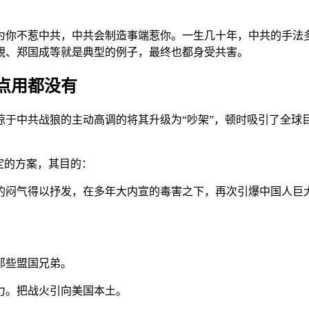
为你不惹中共，中共会制造事端惹你。一生几十年，中共的手法
靚、郑国成等就是典型的例子，最终也都身受共害。
一点用都没有
于中共战狼的主动高调的将其升级为“吵架”，顿时吸引了全球目
定的方案，其目的：
的闷气得以抒发，在多年大内宣的毒害之下，再次引爆中国人巨
那些盟国兄弟。
力。把战火引向美国本土。