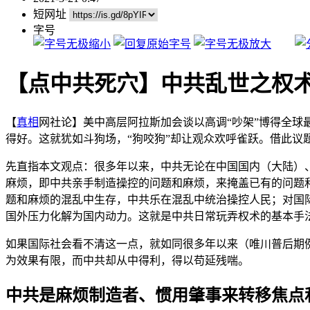
短网址
字号
【点中共死穴】中共乱世之权
【
真相
网社论】美中高层阿拉斯加会谈以高调“吵架”博得全
得好。这就犹如斗狗场，“狗咬狗”却让观众欢呼雀跃。借此议
先直指本文观点：很多年以来，中共无论在中国国内（大陆）
麻烦，即中共亲手制造操控的问题和麻烦，来掩盖已有的问题
题和麻烦的混乱中生存，中共乐在混乱中统治操控人民；对国
国外压力化解为国内动力。这就是中共日常玩弄权术的基本手
如果国际社会看不清这一点，就如同很多年以来（唯川普后期
为效果有限，而中共却从中得利，得以苟延残喘。
中共是麻烦制造者、惯用肇事来转移焦点