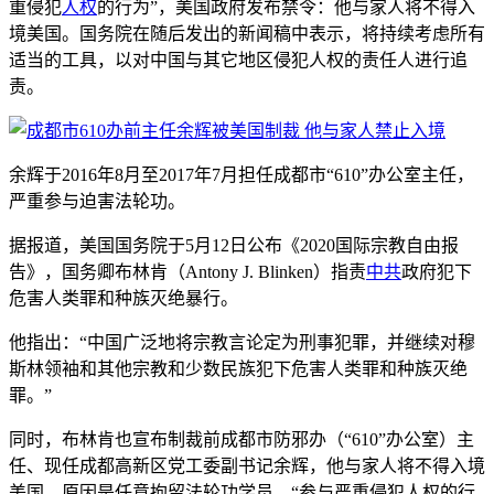
重侵犯
人权
的行为”，美国政府发布禁令：他与家人将不得入
境美国。国务院在随后发出的新闻稿中表示，将持续考虑所有
适当的工具，以对中国与其它地区侵犯人权的责任人进行追
责。
余辉于2016年8月至2017年7月担任成都市“610”办公室主任，
严重参与迫害法轮功。
据报道，美国国务院于5月12日公布《2020国际宗教自由报
告》，国务卿布林肯（Antony J. Blinken）指责
中共
政府犯下
危害人类罪和种族灭绝暴行。
他指出：“中国广泛地将宗教言论定为刑事犯罪，并继续对穆
斯林领袖和其他宗教和少数民族犯下危害人类罪和种族灭绝
罪。”
同时，布林肯也宣布制裁前成都市防邪办（“610”办公室）主
任、现任成都高新区党工委副书记余辉，他与家人将不得入境
美国，原因是任意拘留法轮功学员，“参与严重侵犯人权的行