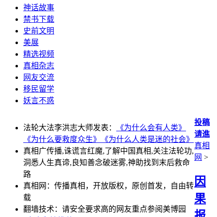
神话故事
禁书下载
史前文明
美展
精选视频
真相杂志
网友交流
移民留学
妖言不惑
投稿
法轮大法李洪志大师发表：
《为什么会有人类》
请進
《为什么要救度众生》
《为什么人类是迷的社会》
真相
真相广传播,诛谎言红魔,了解中国真相,关注法轮功,
网
>
洞悉人生真谛,良知善念破迷雾,神助找到末后救命
路
因
真相网：传播真相，开放版权，原创首发，自由转
果
载
翻墙技术：请安全要求高的网友重点参阅美博园
报