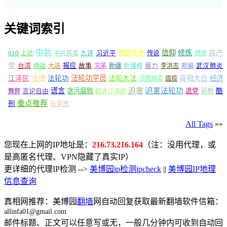
关键词索引
中共
信仰
修炼
610
传统文化
共产
上访
中共病毒
九评
习近平
传说
健康
党
报应
台湾
命运
大选
故事
文革
新疆
新疆棉
暴力
李洪志
欺骗
武汉肺炎
法轮功学员
江泽民
法律
法轮功
法轮大法
真相大白
经济
活摘器官
瘟疫
谎言
迫害
迫害法轮功
言论自由
贪污腐败
退党
邪教
酷
舞弊
起诉江泽民
重点推荐
刑
马克思
All Tags
»»
您现在上网的IP地址是：
216.73.216.164
（注：没用代理，或
是高匿名代理、VPN隐藏了真实IP）
更详细的代理IP检测 -->
美博园ip检测ipcheck
||
美博园IP地理
信息查询
真相网推荐：美博园
翻墙
网自动回复获取最新翻墙软件信箱：
allinfa01@gmail.com
邮件标题、正文可以任意写或无，一般几分钟内可收到自动回