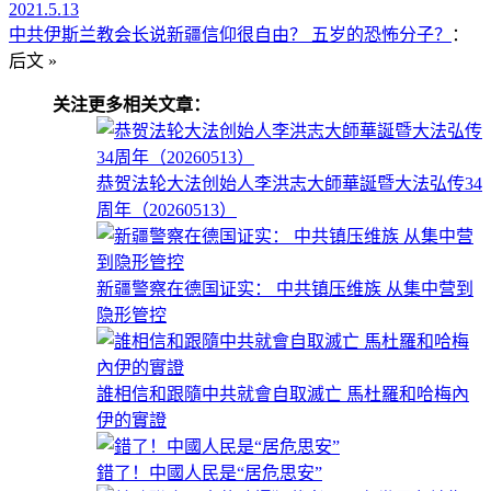
2021.5.13
中共伊斯兰教会长说新疆信仰很自由？ 五岁的恐怖分子？
：
后文 »
关注更多相关文章：
恭贺法轮大法创始人李洪志大師華誕暨大法弘传34
周年（20260513）
新疆警察在德国证实： 中共镇压维族 从集中营到
隐形管控
誰相信和跟隨中共就會自取滅亡 馬杜羅和哈梅內
伊的實證
錯了！中國人民是“居危思安”