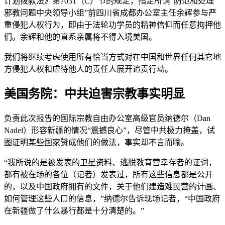
计划拨款法》第7031（C）节的规定，指定所谓“防范和处理
邪教问题中央领导小组”前四川省成都办公室主任余辉参与严
重侵犯人权行为，即由于法轮功学员的精神信仰而任意拘押他
们。余辉和他的直系亲属将不得入境美国。
我们将继续考虑使用所有恰当方式对在中国和世界任何其它地
方侵犯人权和虐待他人的责任人展开追责行动。
美国务院：中共迫害宗教事实明显
负责此次报告的国际宗教自由办公室高级官员纳德尔（Dan
Nadel）形容新疆的情况“震撼良心”，尽管中共极力掩盖，试
图证明某些国家赞成他们的做法，事实却不言而喻。
“我所说的是被发表的卫星资料、逃脱教育营幸存者的证词，
都有被在场的各位（记者）发表过，所有这些信息都是公开
的，以及中国政府拥有的文件，关于他们建造难民营的计画、
如何管理这些人口的信息，”纳德尔告诉现场记者，“中国政府
在新疆做了什么暴行都是十分清楚的。”