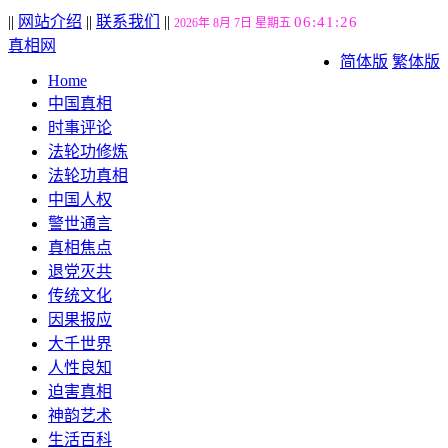
||
网站介绍
||
联系我们
||
06:41:27
2026年 8月 7日 星期五
真相网
简体版
繁体版
Home
中国真相
时事评论
法轮功修炼
法轮功真相
中国人权
警世通言
真相焦点
退党灭共
传统文化
因果报应
大千世界
人性良知
迫害真相
神韵艺术
生活百科