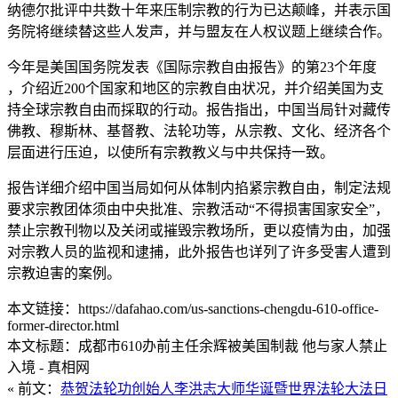
纳德尔批评中共数十年来压制宗教的行为已达颠峰，并表示国
务院将继续替这些人发声，并与盟友在人权议题上继续合作。
今年是美国国务院发表《国际宗教自由报告》的第23个年度
，介绍近200个国家和地区的宗教自由状况，并介绍美国为支
持全球宗教自由而採取的行动。报告指出，中国当局针对藏传
佛教、穆斯林、基督教、法轮功等，从宗教、文化、经济各个
层面进行压迫，以使所有宗教教义与中共保持一致。
报告详细介绍中国当局如何从体制内掐紧宗教自由，制定法规
要求宗教团体须由中央批准、宗教活动“不得损害国家安全”，
禁止宗教刊物以及关闭或摧毁宗教场所，更以疫情为由，加强
对宗教人员的监视和逮捕，此外报告也详列了许多受害人遭到
宗教迫害的案例。
本文链接：https://dafahao.com/us-sanctions-chengdu-610-office-
former-director.html
本文标题：成都市610办前主任余辉被美国制裁 他与家人禁止
入境 - 真相网
« 前文：
恭贺法轮功创始人李洪志大师华诞暨世界法轮大法日