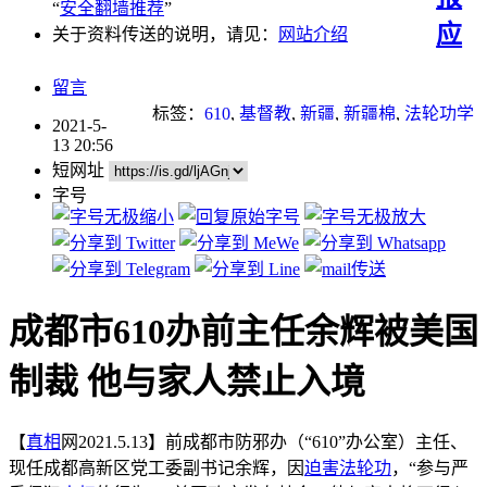
“
安全翻墙推荐
”
应
关于资料传送的说明，请见：
网站介绍
留言
标签：
610
,
基督教
,
新疆
,
新疆棉
,
法轮功学
2021-5-
员
,
迫害
,
迫害法轮功
13 20:56
短网址
字号
成都市610办前主任余辉被美国
制裁 他与家人禁止入境
【
真相
网2021.5.13】前成都市防邪办（“610”办公室）主任、
现任成都高新区党工委副书记余辉，因
迫害
法轮功
，“参与严