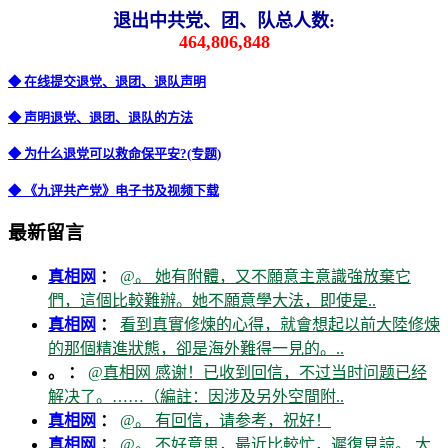
退出中共党、团、队总人数:
464,806,848
◆ 在线提交退党、退团、退队声明
◆ 声明退党、退团、退队的方法
◆ 为什么退党可以救命保平安?(专题)
◆ 《九评共产党》电子书及视频下载
最新留言
真相网
：
@。 她有附體，又不願意主意識強放棄它
們，這個比較難辦。她不願意學大法，即使是..
真相网
：
看到真實修煉的心得，就會想起以前大陸修煉
的那個精進狀態，卻是海外難得一見的。..
。 ：
@真相网 感谢！已收到回信，不过当时问题已经
解决了。……（編註：因涉及另外空間附..
真相网
：
@。 有回信，请参考，祝好！
真相网
：
@。 不好意思，最近比較忙，遲復見諒。 大