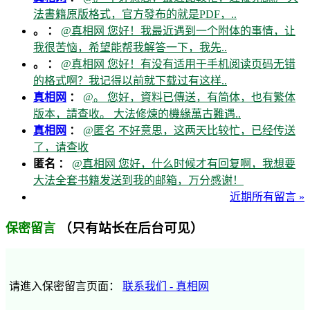
法書籍原版格式，官方發布的就是PDF，..
。 ：
@真相网 您好！我最近遇到一个附体的事情，让
我很苦恼，希望能帮我解答一下，我先..
。 ：
@真相网 您好！有没有适用于手机阅读页码无错
的格式啊？我记得以前就下载过有这样..
真相网
：
@。 您好，資料已傳送，有简体，也有繁体
版本，請查收。 大法修煉的機緣萬古難遇..
真相网
：
@匿名 不好意思，这两天比较忙，已经传送
了，请查收
匿名 ：
@真相网 您好，什么时候才有回复啊，我想要
大法全套书籍发送到我的邮箱，万分感谢！
近期所有留言 »
（只有站长在后台可见）
保密留言
请進入保密留言页面：
联系我们 - 真相网