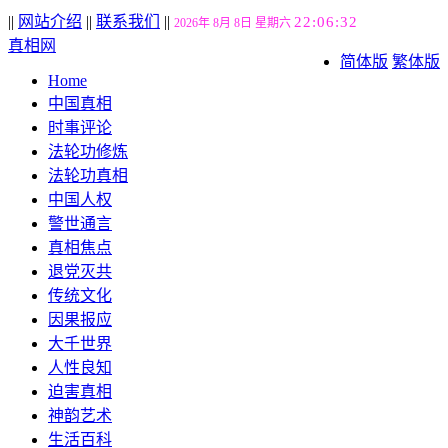
||
网站介绍
||
联系我们
||
22:06:33
2026年 8月 8日 星期六
真相网
简体版
繁体版
Home
中国真相
时事评论
法轮功修炼
法轮功真相
中国人权
警世通言
真相焦点
退党灭共
传统文化
因果报应
大千世界
人性良知
迫害真相
神韵艺术
生活百科