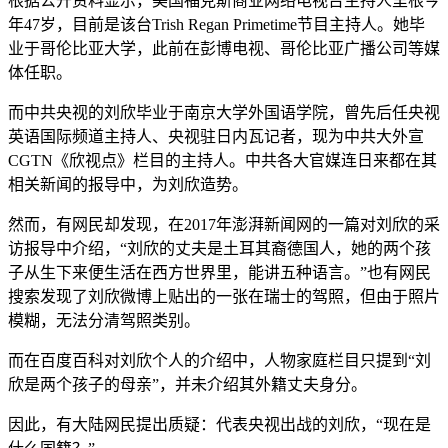
根据公开资料显示，美国福克斯商业网络电视台主持人里根今
年47岁，目前是该台Trish Regan Primetime节目主持人。她毕
业于哥伦比亚大学，此前在彭博电视、哥伦比亚广播公司等媒
体任职。
而中共央视的刘欣毕业于南京大学外国语学院，曾先后任央视
英语国际频道主持人、央视驻日内瓦记者，现为中共大外宣
CGTN《欣视点》栏目的主持人。中共各大官媒连日来都在其
相关新闻的报导中，为刘欣造势。
然而，有网民却发现，在2017年澎湃新闻网的一篇对刘欣的采
访报导中介绍，“刘欣的丈夫是土耳其裔德国人，她的两个孩
子从生下来便生活在西方世界里，能讲五种语言。”也有网民
搜索发现了刘欣微博上贴出的一张在瑞士的驾照，但由于照片
模糊，无法分清驾照类别。
而在百度百科对刘欣个人的介绍中，人物家庭栏目只提到“刘
欣是两个孩子的母亲”，并未介绍其外籍丈夫身分。
因此，有大陆网民提出质疑：代表央视出战的刘欣，“现在是