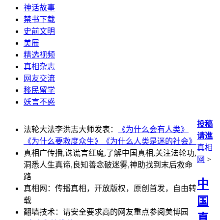
神话故事
禁书下载
史前文明
美展
精选视频
真相杂志
网友交流
移民留学
妖言不惑
投稿
法轮大法李洪志大师发表：
《为什么会有人类》
请進
《为什么要救度众生》
《为什么人类是迷的社会》
真相
真相广传播,诛谎言红魔,了解中国真相,关注法轮功,
网
>
洞悉人生真谛,良知善念破迷雾,神助找到末后救命
路
中
真相网：传播真相，开放版权，原创首发，自由转
国
载
翻墙技术：请安全要求高的网友重点参阅美博园
真