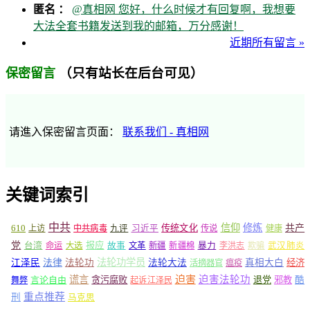
匿名 ：
@真相网 您好，什么时候才有回复啊，我想要
大法全套书籍发送到我的邮箱，万分感谢！
近期所有留言 »
（只有站长在后台可见）
保密留言
请進入保密留言页面：
联系我们 - 真相网
关键词索引
中共
信仰
修炼
610
传统文化
共产
上访
中共病毒
九评
习近平
传说
健康
党
报应
台湾
命运
大选
故事
文革
新疆
新疆棉
暴力
李洪志
欺骗
武汉肺炎
法轮功学员
江泽民
法律
法轮功
法轮大法
真相大白
经济
活摘器官
瘟疫
谎言
迫害
迫害法轮功
言论自由
贪污腐败
退党
邪教
酷
舞弊
起诉江泽民
重点推荐
刑
马克思