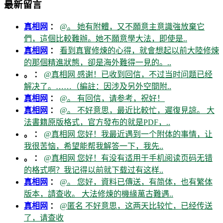
最新留言
真相网
：
@。 她有附體，又不願意主意識強放棄它
們，這個比較難辦。她不願意學大法，即使是..
真相网
：
看到真實修煉的心得，就會想起以前大陸修煉
的那個精進狀態，卻是海外難得一見的。..
。 ：
@真相网 感谢！已收到回信，不过当时问题已经
解决了。……（編註：因涉及另外空間附..
真相网
：
@。 有回信，请参考，祝好！
真相网
：
@。 不好意思，最近比較忙，遲復見諒。 大
法書籍原版格式，官方發布的就是PDF，..
。 ：
@真相网 您好！我最近遇到一个附体的事情，让
我很苦恼，希望能帮我解答一下，我先..
。 ：
@真相网 您好！有没有适用于手机阅读页码无错
的格式啊？我记得以前就下载过有这样..
真相网
：
@。 您好，資料已傳送，有简体，也有繁体
版本，請查收。 大法修煉的機緣萬古難遇..
真相网
：
@匿名 不好意思，这两天比较忙，已经传送
了，请查收