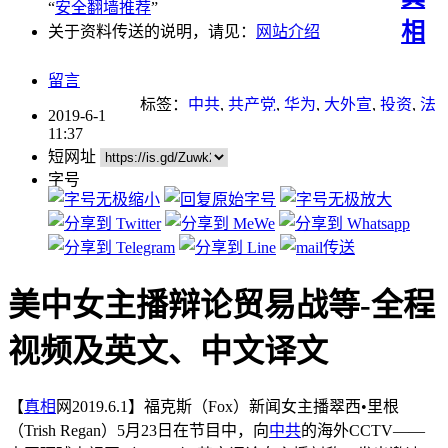
“
安全翻墙推荐
”
相
关于资料传送的说明，请见：
网站介绍
留言
标签：
中共
,
共产党
,
华为
,
大外宣
,
投资
,
法
2019-6-1
律
,
经济
,
贪污腐败
,
资本外逃
11:37
短网址
字号
美中女主播辩论贸易战等-全程
视频及英文、中文译文
【
真相
网2019.6.1】福克斯（Fox）新闻女主播翠西•里根
（Trish Regan）5月23日在节目中，向
中共
的海外CCTV——