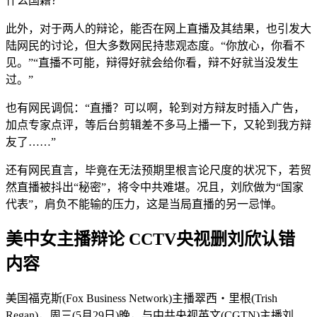
什么国籍？”
此外，对于两人的辩论，能否在网上直播及其结果，也引发大
陆网民的讨论，但大多数网民持悲观态度。“你放心，你看不
见。”“直播不可能，辩得好就会给你看，辩不好就当没发生
过。”
也有网民调侃：“直播？可以啊，轮到对方辩友时插入广告，
加点专家点评，等后台剪辑差不多马上播一下，又轮到我方辩
友了……”
还有网民直言，毕竟在无法预期里根言论尺度的状况下，若贸
然直播被抖出“秘密”，将令中共难堪。况且，刘欣做为“国家
代表”，肩负不能输的压力，这是当局直播的另一忌惮。
美中女主播辩论 CCTV央视删刘欣认错
内容
美国福克斯(Fox Business Network)主播翠西‧里根(Trish
Regan)，周三(5月29日)晚，与中共央视英文(CGTN)主播刘