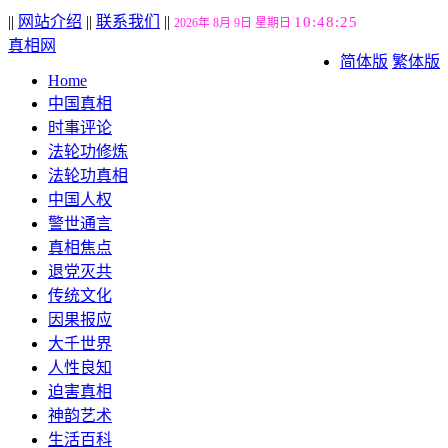
||
网站介绍
||
联系我们
||
10:48:26
2026年 8月 9日 星期日
真相网
简体版
繁体版
Home
中国真相
时事评论
法轮功修炼
法轮功真相
中国人权
警世通言
真相焦点
退党灭共
传统文化
因果报应
大千世界
人性良知
迫害真相
神韵艺术
生活百科