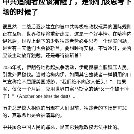
中共追随者应该清醒了，是你们该思考下
场的时候了
很显然，二战后逐步建立的被中共等极权政权玩弄的国际规则
正在瓦解，世界秩序将重新建立，这是一个好事情。在哈梅内
伊死后，世界上剩下的少数独裁者势必要思考一个现实问题，
是否有一天他们也会被斩首，要想睡得安稳、不冒冷汗，是否
应该主动放弃独裁，还是等待被斩首？
2026年初，伊朗各地掀起抗争活动，伊朗極權血腥镇压人民，
引发外界挞伐。当时哈梅内伊，如同其它独裁者一样惯用的口
气宣称绝不屈服美国威胁，“我们绝不向敌人低头！”，结果
呢，仅仅一个月后，应用世界首富马斯克的话“又一个被干掉
了！”（Another one bites the dust）。
历史总是惊人相似的出现在人们眼前，独裁者的下场是可悲
的，其罪恶也是会被清算的。
中共屠杀中国人民的罪恶，是其它独裁政权无法相比的。