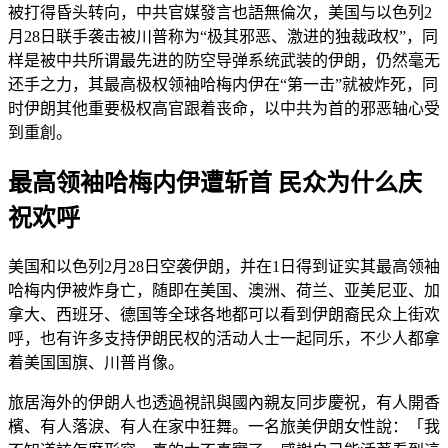
被打得昏头转向，中共官媒發言也語無倫次，美国与以色列2
月28日联手袭击被川普称为“极其邪恶、激进的独裁政权”，同
样是被中共所谓最先进的防空导弹系统武装的伊朗，仍然毫无
还手之力，其最高极权领袖哈梅内伊在“第一击”就被炸死，同
时伊朗其他重要极权高官跟着丧命，以中共为首的邪恶轴心受
到重創。
最高领袖哈梅内伊遭斩首 民众为什么庆
祝欢呼
美国和以色列2月28日空袭伊朗，并在1日得到证实其最高领袖
哈梅内伊被炸身亡，随即在美国、澳洲、荷兰、亚美尼亚、加
拿大、西班牙、德国等全球各地都可以看到伊朗裔民众上街欢
呼，也有许多支持伊朗民权的活动人士一起同乐，不少人都拿
着美国国旗、川普肖像。
旅居海外的伊朗人也透過視訊與國內親友同步慶祝，有人開香
檳、有人落淚、有人在家中狂舞。一名旅美伊朗女性說：「我