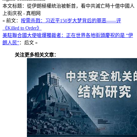
本文标题：從伊朗極權統治被斬首，看中共滅亡時十億中國人
上街庆祝 - 真相网
« 前文：
按需杀戮：习近平150岁大梦背后的罪恶——评
《Killed to Order》
美駐聯合國大使嗆爆獨裁者：正在世界各地街頭慶祝的是 “伊
朗人民”
：后文 »
关注更多相关文章：