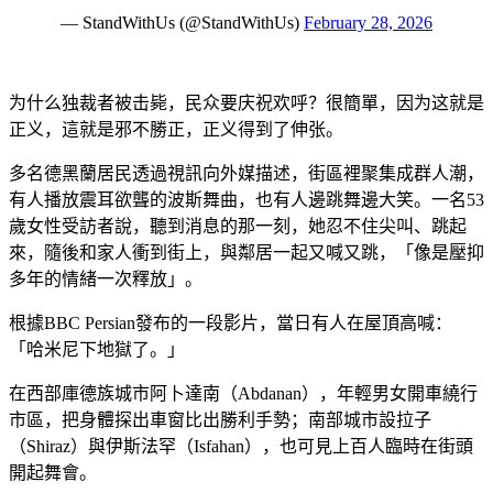
— StandWithUs (@StandWithUs)
February 28, 2026
为什么独裁者被击毙，民众要庆祝欢呼？很簡單，因为这就是
正义，這就是邪不勝正，正义得到了伸张。
多名德黑蘭居民透過視訊向外媒描述，街區裡聚集成群人潮，
有人播放震耳欲聾的波斯舞曲，也有人邊跳舞邊大笑。一名53
歲女性受訪者說，聽到消息的那一刻，她忍不住尖叫、跳起
來，隨後和家人衝到街上，與鄰居一起又喊又跳，「像是壓抑
多年的情緒一次釋放」。
根據BBC Persian發布的一段影片，當日有人在屋頂高喊：
「哈米尼下地獄了。」
在西部庫德族城市阿卜達南（Abdanan），年輕男女開車繞行
市區，把身體探出車窗比出勝利手勢；南部城市設拉子
（Shiraz）與伊斯法罕（Isfahan），也可見上百人臨時在街頭
開起舞會。