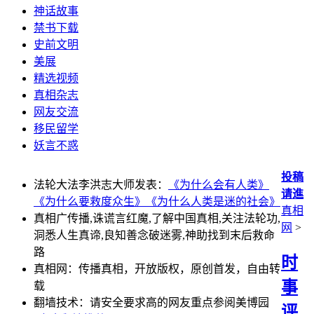
神话故事
禁书下载
史前文明
美展
精选视频
真相杂志
网友交流
移民留学
妖言不惑
投稿
法轮大法李洪志大师发表：
《为什么会有人类》
请進
《为什么要救度众生》
《为什么人类是迷的社会》
真相
真相广传播,诛谎言红魔,了解中国真相,关注法轮功,
网
>
洞悉人生真谛,良知善念破迷雾,神助找到末后救命
路
时
真相网：传播真相，开放版权，原创首发，自由转
事
载
翻墙技术：请安全要求高的网友重点参阅美博园
评