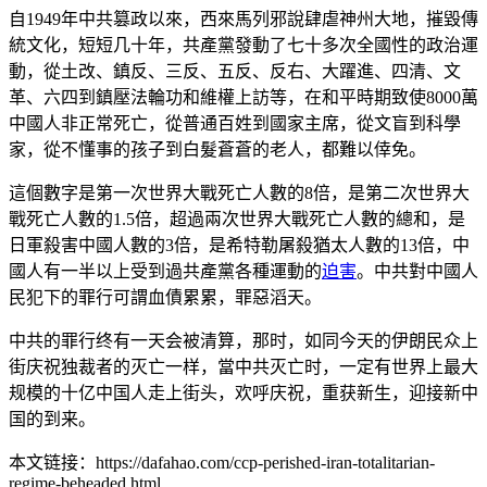
自1949年中共篡政以來，西來馬列邪說肆虐神州大地，摧毀傳
統文化，短短几十年，共產黨發動了七十多次全國性的政治運
動，從土改、鎮反、三反、五反、反右、大躍進、四清、文
革、六四到鎮壓法輪功和維權上訪等，在和平時期致使8000萬
中國人非正常死亡，從普通百姓到國家主席，從文盲到科學
家，從不懂事的孩子到白髮蒼蒼的老人，都難以倖免。
這個數字是第一次世界大戰死亡人數的8倍，是第二次世界大
戰死亡人數的1.5倍，超過兩次世界大戰死亡人數的總和，是
日軍殺害中國人數的3倍，是希特勒屠殺猶太人數的13倍，中
國人有一半以上受到過共產黨各種運動的
迫害
。中共對中國人
民犯下的罪行可謂血債累累，罪惡滔天。
中共的罪行终有一天会被清算，那时，如同今天的伊朗民众上
街庆祝独裁者的灭亡一样，當中共灭亡时，一定有世界上最大
规模的十亿中国人走上街头，欢呼庆祝，重获新生，迎接新中
国的到来。
本文链接：https://dafahao.com/ccp-perished-iran-totalitarian-
regime-beheaded.html