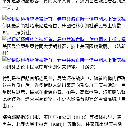
不知道該怎麼形容，真的太不真實了，感謝自己能活著看到這
一天。」
伊朗最高領袖哈米尼遭斬首，德國柏林伊朗社群民眾上街歡
呼。（法新社）
美國喬治亞州亞特蘭大伊朗社群，披上美國國旗歡慶。（法新
社）
西班牙馬德里民眾慶賀伊朗迎來轉變。（路透）
特别是在伊朗首都德黑兰，尽管还在战火中，随着哈梅内伊确
认被炸身亡后，许多伊朗人站出来走向街头展开庆祝活动。目
擊影片顯示，民眾在街頭跳舞、拍手、高聲歡呼，汽車喇叭聲
此起彼落，煙火照亮夜空，不少人從陽台與窗邊齊聲高喊「自
由」。
综合耶路撒冷邮报、英国广播公司（BBC）等媒体报导，德
黑兰、北部大城卡拉吉（Karaj）等街头、住家都出现庆祝活