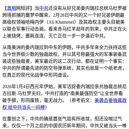
【
真相
网短評】当
中共
还没有从好兄弟委内瑞拉总统马杜罗被
跨境抓捕的噩梦中醒来，2月28日中共的又一个好兄弟伊朗最
高极权领袖哈梅内伊（Ali Khamenei）及其政权主要头目被美
以联合军事行动击毙。看来赤马红羊劫年的到来，中共正在火
上被烧烤、噩耗连连、灭亡正在一步一步逼近中共。
从南美洲的委内瑞拉到中东的伊朗，中共多年來全力扶持这些
当今世界极少数的独裁政权，并以其号称最强大的军事装备武
装这些独裁者，美军最近的这二次行动，都在证明一个事实：
中共的所谓最先进的防空导弹系统，其实也就是一个纸老虎，
在真正的现代化战争中形同虚设。
2026年1月4日西元年伊始，美军活捉委内瑞拉亲共独裁总统尼
古拉斯·马杜罗夫妇，中共打造的“南美最强防空”让全世界看
破手脚，形同废铁，毫无战力。（参考前文：
美袭击委独裁政
权 给中共当头一闷棒
）
在重创之下，中共的确是嚣张气焰有所收敛，但还没喘过气
来，仅仅一个月之后的中国农历新年期间，中共又被当头一棒