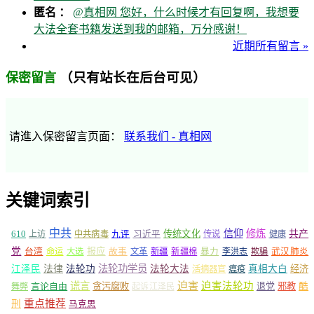
匿名 ：
@真相网 您好，什么时候才有回复啊，我想要
大法全套书籍发送到我的邮箱，万分感谢！
近期所有留言 »
（只有站长在后台可见）
保密留言
请進入保密留言页面：
联系我们 - 真相网
关键词索引
中共
信仰
修炼
610
传统文化
共产
上访
中共病毒
九评
习近平
传说
健康
党
报应
台湾
命运
大选
故事
文革
新疆
新疆棉
暴力
李洪志
欺骗
武汉肺炎
法轮功学员
江泽民
法律
法轮功
法轮大法
真相大白
经济
活摘器官
瘟疫
谎言
迫害
迫害法轮功
言论自由
贪污腐败
退党
邪教
酷
舞弊
起诉江泽民
重点推荐
刑
马克思