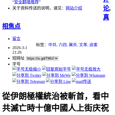
“
安全翻墙推荐
”
论
,
关于资料传送的说明，请见：
网站介绍
真
相焦点
留言
标签：
中共
,
六四
,
屠杀
,
文革
,
迫害
2026-3-1
21:26
短网址
字号
從伊朗極權統治被斬首，看中
共滅亡時十億中國人上街庆祝