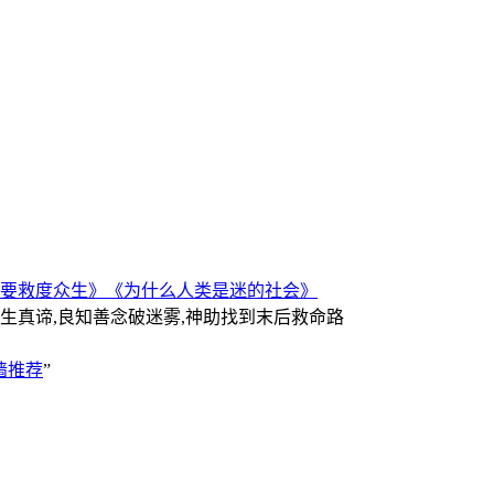
要救度众生》
《为什么人类是迷的社会》
人生真谛,良知善念破迷雾,神助找到末后救命路
墙推荐
”