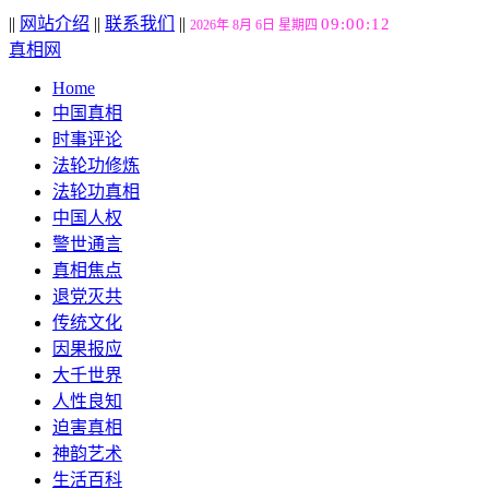
||
网站介绍
||
联系我们
||
09:00:13
2026年 8月 6日 星期四
真相网
Home
中国真相
时事评论
法轮功修炼
法轮功真相
中国人权
警世通言
真相焦点
退党灭共
传统文化
因果报应
大千世界
人性良知
迫害真相
神韵艺术
生活百科