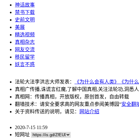
神话故事
禁书下载
史前文明
美展
精选视频
真相杂志
网友交流
移民留学
妖言不惑
法轮大法李洪志大师发表：
《为什么会有人类》
《为什么
真相广传播,诛谎言红魔,了解中国真相,关注法轮功,洞悉
真相网：传播真相，开放版权，原创首发，自由转载
翻墙技术：请安全要求高的网友重点参阅美博园“
安全翻
关于资料传送的说明，请见：
网站介绍
2020-7-15 11:59
短网址