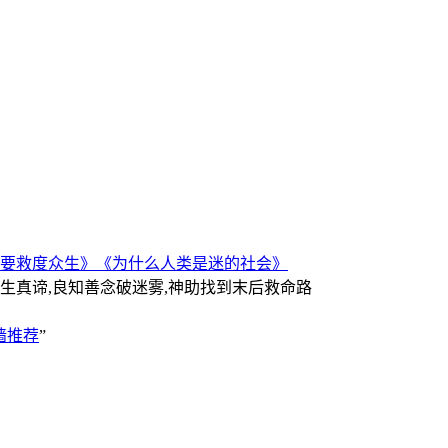
要救度众生》
《为什么人类是迷的社会》
人生真谛,良知善念破迷雾,神助找到末后救命路
墙推荐
”