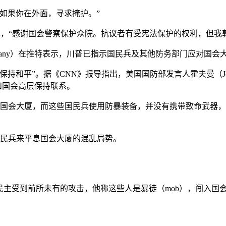
如果你在外面，寻求掩护。”
itter上说，“感谢国会警察保护众院。抗议者有受宪法保护的权利，但
cEnany）在推特表示，川普已指示国民兵及其他防务部门应对国会
平”。据《CNN》报导指出，美国国防部发言人霍夫曼（Jonat
持续和国会高层保持联系。
国国会大厦，而这些国民兵使用防暴装备，并没有携带致命武器
国民兵来平息国会大厦的混乱局势。
国家的民主受到前所未有的攻击，他称这些人是暴徒（mob），闯入