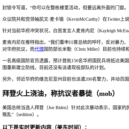
封锁令写道，“你可以在整栋楼里活动，但要远离外面的门窗。
众议院共和党领袖凯文·麦卡锡（KevinMcCarthy）在Tw
针对当前华府冲突状况，白宫发言人麦肯内尼（Kayleigh M
麦肯内尼在推特指出，“我们重申川普总统的呼吁，反对暴力、保持和
对华府抗议，而
代理
国防部长米勒（Chris Miller）目前也
一名高级国防官员透露，预计首批150名华府国民兵将抵达美
围重新建立防线，目前还没有派遣现役部队的计划。
另外，邻近华府的维吉尼亚州目前也派遣200名警力，并动员
拜登火上浇油，称抗议者暴徒（mob）
美国总统当选人拜登（Joe Biden）针对此次暴动表示，
叛乱”（sedition）。
以下是实时更新内容（美东时间）：