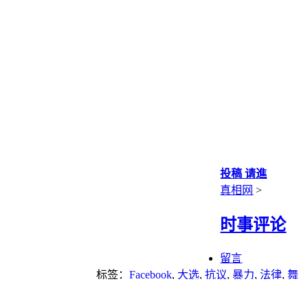
投稿 请進
真相网
>
时事评论
留言
标签：
Facebook
,
大选
,
抗议
,
暴力
,
法律
,
舞
弊