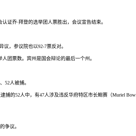
国会认证乔·拜登的选举团人票胜出，会议宣告结束。
异议，参议院也以92-7票反对。
举人团票数。宾州是国会辩论的最后一个州。
、52人被捕。
，当天逮捕的52人中，有47人涉及违反华府特区市长鲍赛（Muriel
票的争议。