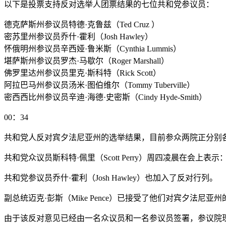
以下是投票支持反对选举人团票结果的七位共和党参议员：
德克萨斯州参议员特德·克鲁兹（Ted Cruz ）
密苏里州参议员乔什·霍利（Josh Hawley）
怀俄明州参议员辛西娅·鲁米斯（Cynthia Lummis）
堪萨斯州参议员罗杰·马歇尔（Roger Marshall）
佛罗里达州参议员里克·斯科特（Rick Scott）
阿拉巴马州参议员汤米·图伯维尔（Tommy Tuberville）
密西西比州参议员辛迪·海德·史密斯（Cindy Hyde-Smith）
00：34
共和党人反对宾夕法尼亚州的选举结果，目前参众两院正分别
共和党众议员斯科特·佩里（Scott Perry）周四凌晨在会上
共和党参议员乔什·霍利（Josh Hawley）也加入了反对行列。
副总统迈克·彭斯（Mike Pence）已接受了他们对宾夕法尼
由于该反对意见已经由一名众议员和一名参议员签署，参议院