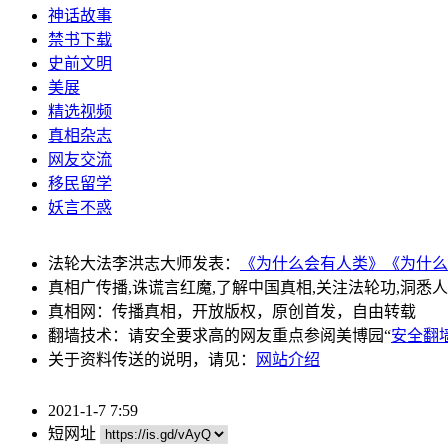
神话故事
禁书下载
史前文明
美展
精选视频
真相杂志
网友交流
移民留学
妖言不惑
法轮大法李洪志大师发表：
《为什么会有人类》
《为什么
真相广传播,诛谎言红魔,了解中国真相,关注法轮功,洞悉
真相网：传播真相，开放版权，原创首发，自由转载
翻墙技术：请安全要求高的网友重点参阅美博园“
安全翻
关于资料传送的说明，请见：
网站介绍
2021-1-7 7:59
短网址