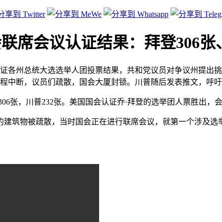
会联席会议认证结果：拜登306张
会议，认证各州总统大选选举人团投票结果，共和党议员对争议州提
过程中断，议员们疏散，国会大厦封锁。川普随后发表推文，呼
登306张，川普232张。美国国会认证乔·拜登的选举团人票胜出，
的建筑物被疏散，当时国会正在进行联席会议，就第一个涉及选