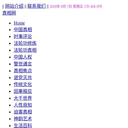
||
网站介绍
||
联系我们
||
19:44:10
2026年 8月 7日 星期五
真相网
Home
中国真相
时事评论
法轮功修炼
法轮功真相
中国人权
警世通言
真相焦点
退党灭共
传统文化
因果报应
大千世界
人性良知
迫害真相
神韵艺术
生活百科