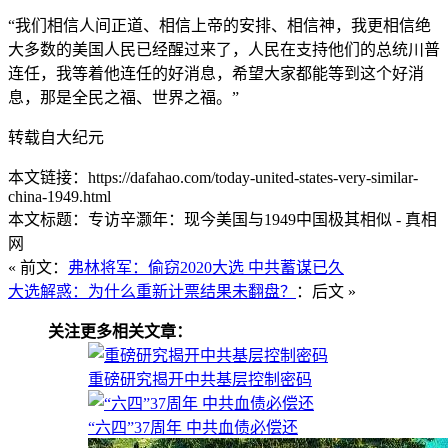
“我们相信人间正道、相信上帝的安排、相信神，我更相信绝
大多数的美国人民已经醒过来了，人民在支持他们的总统川普
连任，我等着他连任的好消息，希望大家都能等到这个好消
息，那是全民之福、世界之福。”
转载自大纪元
本文链接：https://dafahao.com/today-united-states-very-similar-
china-1949.html
本文标题：专访辛灏年：现今美国与1949中国极其相似 - 真相
网
« 前文：
弗林将军：偷窃2020大选 中共蓄谋已久
大选解惑：为什么重新计票结果未翻盘？
：后文 »
关注更多相关文章：
重磅研究揭开中共基层控制密码
“六四”37周年 中共血债必偿还