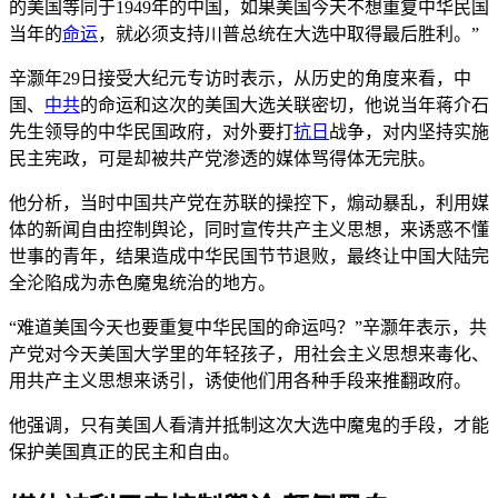
的美国等同于1949年的中国，如果美国今天不想重复中华民国
当年的
命运
，就必须支持川普总统在大选中取得最后胜利。”
辛灏年29日接受大纪元专访时表示，从历史的角度来看，中
国、
中共
的命运和这次的美国大选关联密切，他说当年蒋介石
先生领导的中华民国政府，对外要打
抗日
战争，对内坚持实施
民主宪政，可是却被共产党渗透的媒体骂得体无完肤。
他分析，当时中国共产党在苏联的操控下，煽动暴乱，利用媒
体的新闻自由控制舆论，同时宣传共产主义思想，来诱惑不懂
世事的青年，结果造成中华民国节节退败，最终让中国大陆完
全沦陷成为赤色魔鬼统治的地方。
“难道美国今天也要重复中华民国的命运吗？”辛灏年表示，共
产党对今天美国大学里的年轻孩子，用社会主义思想来毒化、
用共产主义思想来诱引，诱使他们用各种手段来推翻政府。
他强调，只有美国人看清并抵制这次大选中魔鬼的手段，才能
保护美国真正的民主和自由。