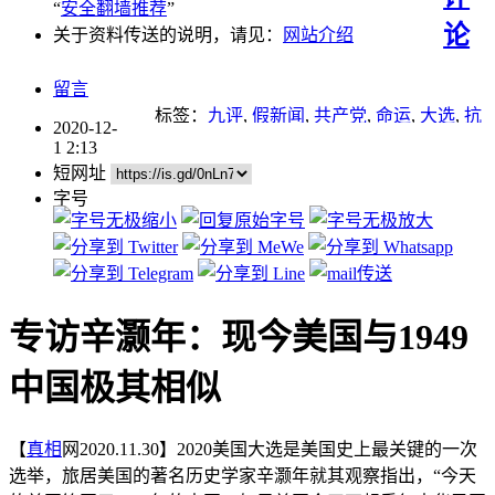
“
安全翻墙推荐
”
论
关于资料传送的说明，请见：
网站介绍
留言
标签：
九评
,
假新闻
,
共产党
,
命运
,
大选
,
抗
2020-12-
日战争
,
欺骗
,
法律
,
舞弊
,
蒋介石
1 2:13
短网址
字号
专访辛灏年：现今美国与1949
中国极其相似
【
真相
网2020.11.30】2020美国大选是美国史上最关键的一次
选举，旅居美国的著名历史学家辛灏年就其观察指出，“今天