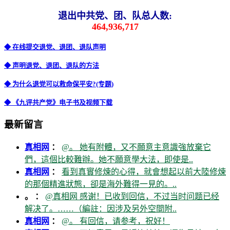
退出中共党、团、队总人数:
464,936,717
◆ 在线提交退党、退团、退队声明
◆ 声明退党、退团、退队的方法
◆ 为什么退党可以救命保平安?(专题)
◆ 《九评共产党》电子书及视频下载
最新留言
真相网
：
@。 她有附體，又不願意主意識強放棄它
們，這個比較難辦。她不願意學大法，即使是..
真相网
：
看到真實修煉的心得，就會想起以前大陸修煉
的那個精進狀態，卻是海外難得一見的。..
。 ：
@真相网 感谢！已收到回信，不过当时问题已经
解决了。……（編註：因涉及另外空間附..
真相网
：
@。 有回信，请参考，祝好！