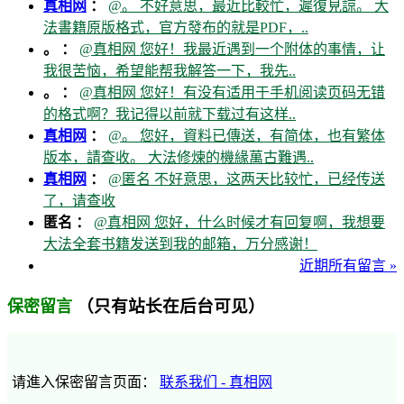
真相网
：
@。 不好意思，最近比較忙，遲復見諒。 大
法書籍原版格式，官方發布的就是PDF，..
。 ：
@真相网 您好！我最近遇到一个附体的事情，让
我很苦恼，希望能帮我解答一下，我先..
。 ：
@真相网 您好！有没有适用于手机阅读页码无错
的格式啊？我记得以前就下载过有这样..
真相网
：
@。 您好，資料已傳送，有简体，也有繁体
版本，請查收。 大法修煉的機緣萬古難遇..
真相网
：
@匿名 不好意思，这两天比较忙，已经传送
了，请查收
匿名 ：
@真相网 您好，什么时候才有回复啊，我想要
大法全套书籍发送到我的邮箱，万分感谢！
近期所有留言 »
（只有站长在后台可见）
保密留言
请進入保密留言页面：
联系我们 - 真相网