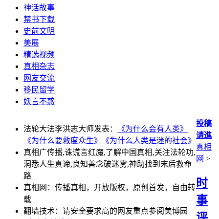
神话故事
禁书下载
史前文明
美展
精选视频
真相杂志
网友交流
移民留学
妖言不惑
投稿
法轮大法李洪志大师发表：
《为什么会有人类》
请進
《为什么要救度众生》
《为什么人类是迷的社会》
真相
真相广传播,诛谎言红魔,了解中国真相,关注法轮功,
网
>
洞悉人生真谛,良知善念破迷雾,神助找到末后救命
路
时
真相网：传播真相，开放版权，原创首发，自由转
事
载
翻墙技术：请安全要求高的网友重点参阅美博园
评