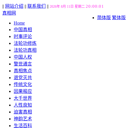
||
网站介绍
||
联系我们
||
20:00:01
2026年 8月 11日 星期二
真相网
简体版
繁体版
Home
中国真相
时事评论
法轮功修炼
法轮功真相
中国人权
警世通言
真相焦点
退党灭共
传统文化
因果报应
大千世界
人性良知
迫害真相
神韵艺术
生活百科