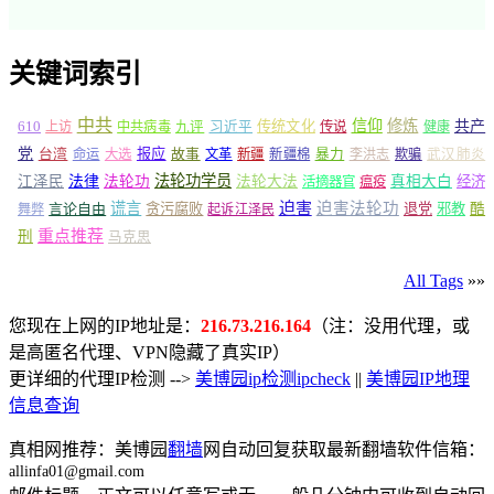
关键词索引
中共
信仰
修炼
610
传统文化
共产
上访
中共病毒
九评
习近平
传说
健康
党
报应
台湾
命运
大选
故事
文革
新疆
新疆棉
暴力
李洪志
欺骗
武汉肺炎
法轮功学员
江泽民
法律
法轮功
法轮大法
真相大白
经济
活摘器官
瘟疫
谎言
迫害
迫害法轮功
言论自由
贪污腐败
退党
邪教
酷
舞弊
起诉江泽民
重点推荐
刑
马克思
All Tags
»»
您现在上网的IP地址是：
216.73.216.164
（注：没用代理，或
是高匿名代理、VPN隐藏了真实IP）
更详细的代理IP检测 -->
美博园ip检测ipcheck
||
美博园IP地理
信息查询
真相网推荐：美博园
翻墙
网自动回复获取最新翻墙软件信箱：
allinfa01@gmail.com