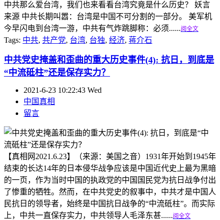
中共那么爱台湾，我们也来看看台湾究竟是什么历史？ 妖言
来源 中共长期叫嚣：台湾是中国不可分割的一部分。 美军机
今早闪电到台湾一游，中共有气炸跳脚称：必须......
阅全文
Tags:
中共
,
共产党
,
台湾
,
台独
,
经济
,
蒋介石
中共党史掩盖和歪曲的重大历史事件(4): 抗日，到底是
“中流砥柱”还是保存实力？
2021-6-23 10:22:43 Wed
中国真相
留言
【真相网2021.6.23】（来源：美国之音）1931年开始到1945年
结束的长达14年的日本侵华战争应该是中国近代史上最为黑暗
的一页，作为当时中国的执政党的中国国民党为抗日战争付出
了惨重的牺牲。然而，在中共党史的叙事中，中共才是中国人
民抗日的领导者，始终是中国抗日战争的“中流砥柱”。而实际
上，中共一直保存实力，中共领导人毛泽东甚......
阅全文