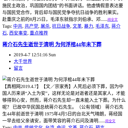
施民主政治，巩固国内团结”的书面讲话。他虚情假意表达要
与国民党合作，背后却与国民党争夺抗日战争的胜利果实。
赴重庆之前的8月25日，毛泽东就指示刘伯承、邓......
阅全文
Tags:
中共
,
共产党
,
屠杀
,
抗日战争
,
文革
,
暴力
,
毛泽东
,
蒋介
石
,
西安事变
,
重点推荐
蒋介石先生逝世于清明 为何浮棺44年未下葬
2019-4-7 12:51:16 Sun
大千世界
留言
【真相网2019.4.7】【文／宗家秀】人死后必须下葬，因为中
国人历来讲“入土为安”，这样无论是对逝者还是其家人，才能
够得到心安，然而，蒋介石先生却一直未能入土下葬。为什么
呢？ 已故中华民国总统蒋介石先生。（公有领域） 蒋介石先
生44年前逝世于清明 1975年4月5日的台北天气晴朗，蒋经国
一早去给父亲请安，面带笑容的蒋介石问及清明......
阅全文
Tags:
中共
,
传统文化
,
台湾
,
命运
,
文革
,
蒋介石
,
预言