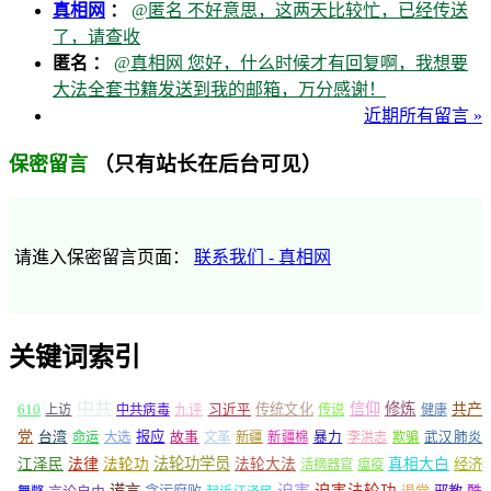
真相网
：
@匿名 不好意思，这两天比较忙，已经传送
了，请查收
匿名 ：
@真相网 您好，什么时候才有回复啊，我想要
大法全套书籍发送到我的邮箱，万分感谢！
近期所有留言 »
（只有站长在后台可见）
保密留言
请進入保密留言页面：
联系我们 - 真相网
关键词索引
中共
信仰
修炼
610
传统文化
共产
上访
中共病毒
九评
习近平
传说
健康
党
报应
台湾
命运
大选
故事
文革
新疆
新疆棉
暴力
李洪志
欺骗
武汉肺炎
法轮功学员
江泽民
法律
法轮功
法轮大法
真相大白
经济
活摘器官
瘟疫
谎言
迫害
迫害法轮功