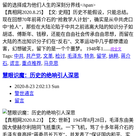
【真相网2020.8.25】【文: 史翔】历史不能假设，只能总结。
现在回想70年前蒋介石的“抢救学人计划”，确实是从中共虎口
中“抢人”，那些在大陆沦陷于中共之前逃离大陆的知识分子如
胡适、傅斯年、钱穆，还能在自由社会传承自由思想，而留在
大陆的杰出知识分子们在“反右”、文革运动中几乎都惨遭迫
害，幻想破灭，留下的是一个个噩梦。 1948年1......
阅全文
Tags:
中共
,
共产党
,
文革
,
检讨
,
毛泽东
,
特务
,
留学
,
纳粹
,
蒋介
石
,
谎言
,
重点推荐
,
马克思
慧眼识魔：历史的绝响引人深思
2020-8-23 2:02:13 Sun
警世通言
留言
【真相网2020.8.23】【文: 世新】1945年8月28日，毛泽东由美
国大使赫尔利陪同飞抵重庆。一下飞机，骂了十多年蒋介石的
毛泽东竟高呼“蒋委员长万岁”，并发表了“保证国内和平、实