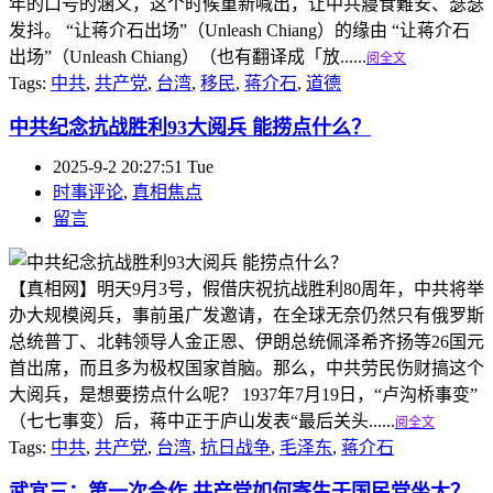
年的口号的涵义，这个时候重新喊出，让中共寢食難安、瑟瑟
发抖。 “让蒋介石出场”（Unleash Chiang）的缘由 “让蒋介石
出场”（Unleash Chiang）（也有翻译成「放......
阅全文
Tags:
中共
,
共产党
,
台湾
,
移民
,
蒋介石
,
道德
中共纪念抗战胜利93大阅兵 能捞点什么？
2025-9-2 20:27:51 Tue
时事评论
,
真相焦点
留言
【真相网】明天9月3号，假借庆祝抗战胜利80周年，中共将举
办大规模阅兵，事前虽广发邀请，在全球无奈仍然只有俄罗斯
总统普丁、北韩领导人金正恩、伊朗总统佩泽希齐扬等26国元
首出席，而且多为极权国家首脑。那么，中共劳民伤财搞这个
大阅兵，是想要捞点什么呢？ 1937年7月19日，“卢沟桥事变”
（七七事变）后，蒋中正于庐山发表“最后关头......
阅全文
Tags:
中共
,
共产党
,
台湾
,
抗日战争
,
毛泽东
,
蒋介石
武宜三：第一次合作 共产党如何寄生于国民党坐大？