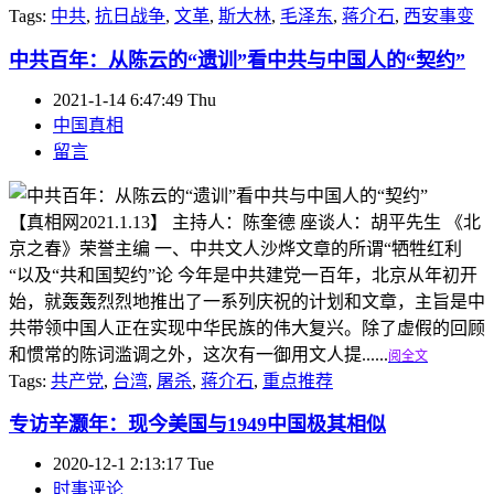
Tags:
中共
,
抗日战争
,
文革
,
斯大林
,
毛泽东
,
蒋介石
,
西安事变
中共百年：从陈云的“遗训”看中共与中国人的“契约”
2021-1-14 6:47:49 Thu
中国真相
留言
【真相网2021.1.13】 主持人：陈奎德 座谈人：胡平先生 《北
京之春》荣誉主编 一、中共文人沙烨文章的所谓“牺牲红利
“以及“共和国契约”论 今年是中共建党一百年，北京从年初开
始，就轰轰烈烈地推出了一系列庆祝的计划和文章，主旨是中
共带领中国人正在实现中华民族的伟大复兴。除了虚假的回顾
和惯常的陈词滥调之外，这次有一御用文人提......
阅全文
Tags:
共产党
,
台湾
,
屠杀
,
蒋介石
,
重点推荐
专访辛灏年：现今美国与1949中国极其相似
2020-12-1 2:13:17 Tue
时事评论