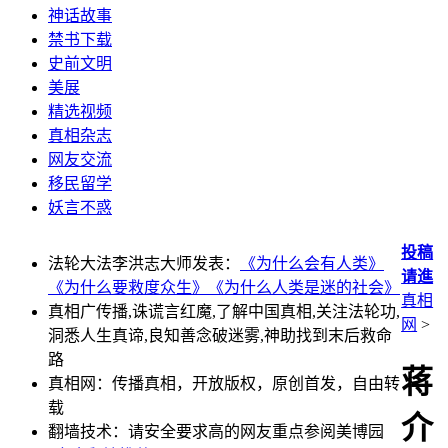
神话故事
禁书下载
史前文明
美展
精选视频
真相杂志
网友交流
移民留学
妖言不惑
投稿
法轮大法李洪志大师发表：
《为什么会有人类》
请進
《为什么要救度众生》
《为什么人类是迷的社会》
真相
真相广传播,诛谎言红魔,了解中国真相,关注法轮功,
网
>
洞悉人生真谛,良知善念破迷雾,神助找到末后救命
路
蒋
真相网：传播真相，开放版权，原创首发，自由转
载
介
翻墙技术：请安全要求高的网友重点参阅美博园