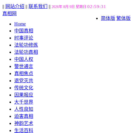
||
网站介绍
||
联系我们
||
02:59:31
2026年 8月 9日 星期日
真相网
简体版
繁体版
Home
中国真相
时事评论
法轮功修炼
法轮功真相
中国人权
警世通言
真相焦点
退党灭共
传统文化
因果报应
大千世界
人性良知
迫害真相
神韵艺术
生活百科