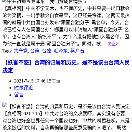
【真相网】中共不学无术，也不懂历史，中共只要一出口就会
沦为笑柄，一出手就会自食恶果，这已经是铁律。这两天最热
闹的就是中共由国台办发布“顽固台独分子”黑名单，今天，台
湾已经有人在问国台办：哪里可以申请加入“顽固台独分子”名
单，也有台湾人“愤愤不平”，为什么没有把他加入黑名单，因
为他一直就是属于最“顽固台独分子”。同时，被......
阅全文
Tags:
共产党
,
台湾
,
台独
,
毛泽东
,
蒋介石
【妖言不惑】台湾的归属和历史，是不是该由台湾人民
决定
2021-7-15 17:46:15 Thu
时事评论
留言
【真相网2021.7.15】中共对台湾的文攻武吓，其实没有必要，
对台湾也好全世界任何一个国家也好，中共的叫嚣狂吠，只是
茶余饭后的笑料，自嗨再骗骗那些愿意受骗的人吧了。 既然