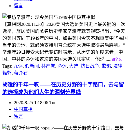
留言
【真相网2020.11.30】2020美国大选是美国史上最关键的一次
选举，旅居美国的著名历史学家辛灏年就其观察指出，“今天
的美国等同于1949年的中国，如果美国今天不想重复中华民国
当年的命运，就必须支持川普总统在大选中取得最后胜利。”
辛灏年29日接受大纪元专访时表示，从历史的角度来看，中
国、中共的命运和这次的美国大选关联密切，他说......
阅全文
Tags:
九评
,
假新闻
,
共产党
,
命运
,
大选
,
抗日战争
,
欺骗
,
法律
,
舞弊
,
蒋介石
胡适的千年一叹
——在历史分野的十字路口，去与留
的选择成为他们人生的深刻分界线
2020-8-25 1:18:06 Tue
中国真相
留言