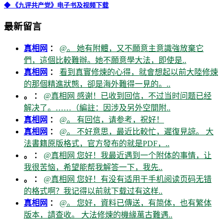
◆ 《九评共产党》电子书及视频下载
最新留言
真相网
：
@。 她有附體，又不願意主意識強放棄它
們，這個比較難辦。她不願意學大法，即使是..
真相网
：
看到真實修煉的心得，就會想起以前大陸修煉
的那個精進狀態，卻是海外難得一見的。..
。 ：
@真相网 感谢！已收到回信，不过当时问题已经
解决了。……（編註：因涉及另外空間附..
真相网
：
@。 有回信，请参考，祝好！
真相网
：
@。 不好意思，最近比較忙，遲復見諒。 大
法書籍原版格式，官方發布的就是PDF，..
。 ：
@真相网 您好！我最近遇到一个附体的事情，让
我很苦恼，希望能帮我解答一下，我先..
。 ：
@真相网 您好！有没有适用于手机阅读页码无错
的格式啊？我记得以前就下载过有这样..
真相网
：
@。 您好，資料已傳送，有简体，也有繁体
版本，請查收。 大法修煉的機緣萬古難遇..